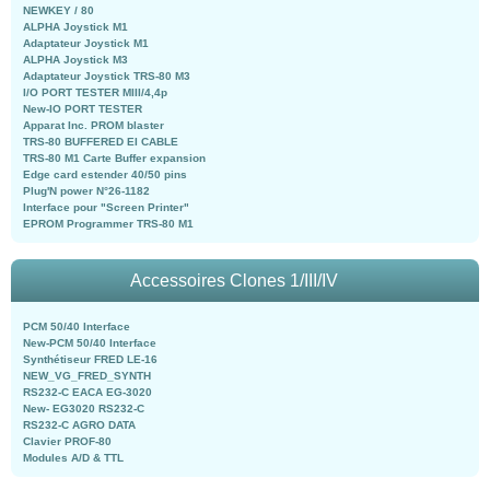
NEWKEY / 80
ALPHA Joystick M1
Adaptateur Joystick M1
ALPHA Joystick M3
Adaptateur Joystick TRS-80 M3
I/O PORT TESTER MIII/4,4p
New-IO PORT TESTER
Apparat Inc. PROM blaster
TRS-80 BUFFERED EI CABLE
TRS-80 M1 Carte Buffer expansion
Edge card estender 40/50 pins
Plug'N power N°26-1182
Interface pour "Screen Printer"
EPROM Programmer TRS-80 M1
Accessoires Clones 1/III/IV
PCM 50/40 Interface
New-PCM 50/40 Interface
Synthétiseur FRED LE-16
NEW_VG_FRED_SYNTH
RS232-C EACA EG-3020
New- EG3020 RS232-C
RS232-C AGRO DATA
Clavier PROF-80
Modules A/D & TTL