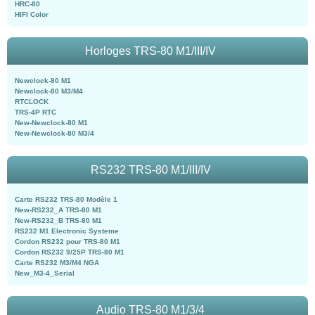
HRC-80
HIFI Color
Horloges TRS-80 M1/III/IV
Newclock-80 M1
Newclock-80 M3/M4
RTCLOCK
TRS-4P RTC
New-Newclock-80 M1
New-Newclock-80 M3/4
RS232 TRS-80 M1/III/IV
Carte RS232 TRS-80 Modèle 1
New-RS232_A TRS-80 M1
New-RS232_B TRS-80 M1
RS232 M1 Electronic Systeme
Cordon RS232 pour TRS-80 M1
Cordon RS232 9/25P TRS-80 M1
Carte RS232 M3/M4 NGA
New_M3-4_Serial
Audio TRS-80 M1/3/4