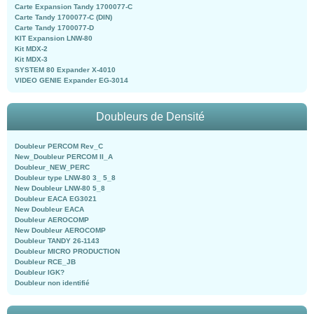
Carte Expansion Tandy 1700077-C
Carte Tandy 1700077-C (DIN)
Carte Tandy 1700077-D
KIT Expansion LNW-80
Kit MDX-2
Kit MDX-3
SYSTEM 80 Expander X-4010
VIDEO GENIE Expander EG-3014
Doubleurs de Densité
Doubleur PERCOM Rev_C
New_Doubleur PERCOM II_A
Doubleur_NEW_PERC
Doubleur type LNW-80 3_ 5_8
New Doubleur LNW-80 5_8
Doubleur EACA EG3021
New Doubleur EACA
Doubleur AEROCOMP
New Doubleur AEROCOMP
Doubleur TANDY 26-1143
Doubleur MICRO PRODUCTION
Doubleur RCE_JB
Doubleur IGK?
Doubleur non identifié