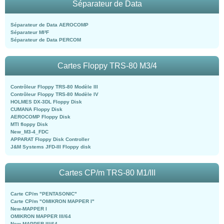
Séparateur de Data
Séparateur de Data AEROCOMP
Séparateur MI²F
Séparateur de Data PERCOM
Cartes Floppy TRS-80 M3/4
Contrôleur Floppy TRS-80 Modèle III
Contrôleur Floppy TRS-80 Modèle IV
HOLMES DX-3DL Floppy Disk
CUMANA Floppy Disk
AEROCOMP Floppy Disk
MTI floppy Disk
New_M3-4_FDC
APPARAT Floppy Disk Controller
J&M Systems JFD-III Floppy disk
Cartes CP/m TRS-80 M1/III
Carte CP/m "PENTASONIC"
Carte CP/m "OMIKRON MAPPER I"
New-MAPPER I
OMIKRON MAPPER III/64
New-MAPPER III/64