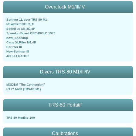
Overclock M1/III/IV
Sprinter 1L pour TRS-80 M1
NEW-SPRINTER_1l
Speed-up M4,4D,4P
Speedup Board ORCHBOLD 1979
New_SpeedUp
Carte XLR8er M4,4P
Sprinter III
New-Sprinter III
4CELLERATOR
Divers TRS-80 M1/III/IV
MODEM "The Connection"
RTTY M-80 (TRS-80 M1)
TRS-80 Portatif
TRS-80 Modèle 100
Calibrations