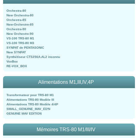
Orchestra-80
New Orchestra-80
Orchestra-85
New-Orchestre-85
Orchestra-90
New Orchestre-90
VS-100 TRS-80 M1
VS-100 TRS-80 M3
SYNPAT de PENTASONIC
New SYNPAT
Synthétiseur CTS256A-AL2 inconnu
VoxBox
RE-VOX_BOX
Alimentations M1,III,IV,4P
Transformateur pour TRS-80 M1
Alimentations TRS-80 Modèle III
Alimentations TRS-80 Modèle 4/4P
SMALL_GENUINE_MAV_ED'N
GENUINE MAV EDITION
Mémoires TRS-80 M1/III/IV