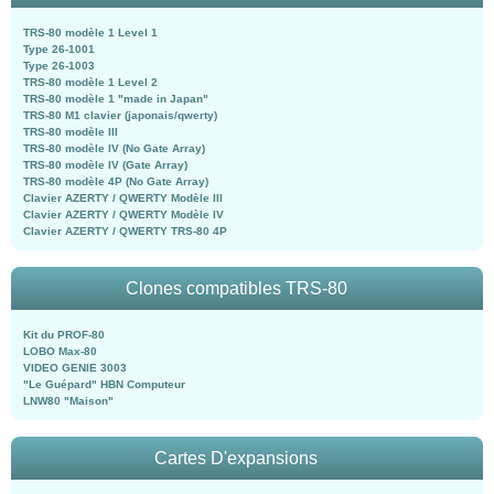
TRS-80 modèle 1 Level 1
Type 26-1001
Type 26-1003
TRS-80 modèle 1 Level 2
TRS-80 modèle 1 "made in Japan"
TRS-80 M1 clavier (japonais/qwerty)
TRS-80 modèle III
TRS-80 modèle IV (No Gate Array)
TRS-80 modèle IV (Gate Array)
TRS-80 modèle 4P (No Gate Array)
Clavier AZERTY / QWERTY Modèle III
Clavier AZERTY / QWERTY Modèle IV
Clavier AZERTY / QWERTY TRS-80 4P
Clones compatibles TRS-80
Kit du PROF-80
LOBO Max-80
VIDEO GENIE 3003
"Le Guépard" HBN Computeur
LNW80 "Maison"
Cartes D'expansions