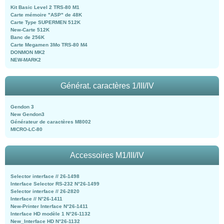
Kit Basic Level 2 TRS-80 M1
Carte mémoire "ASP" de 48K
Carte Type SUPERMEN 512K
New-Carte 512K
Banc de 256K
Carte Megamen 3Mo TRS-80 M4
DONMON MK2
NEW-MARK2
Générat. caractères 1/III/IV
Gendon 3
New Gendon3
Générateur de caractères M8002
MICRO-LC-80
Accessoires M1/III/IV
Selector interface // 26-1498
Interface Selector RS-232 N°26-1499
Selector interface // 26-2820
Interface // N°26-1411
New-Printer Interface N°26-1411
Interface HD modèle 1 N°26-1132
New_Interface HD N°26-1132