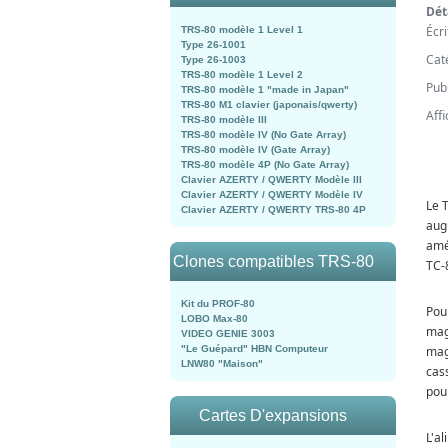
Dét
Écr
TRS-80 modèle 1 Level 1
Type 26-1001
Cat
Type 26-1003
TRS-80 modèle 1 Level 2
Publ
TRS-80 modèle 1 "made in Japan"
TRS-80 M1 clavier (japonais/qwerty)
Aff
TRS-80 modèle III
TRS-80 modèle IV (No Gate Array)
TRS-80 modèle IV (Gate Array)
TRS-80 modèle 4P (No Gate Array)
Clavier AZERTY / QWERTY Modèle III
Clavier AZERTY / QWERTY Modèle IV
Le T
Clavier AZERTY / QWERTY TRS-80 4P
aug
amél
Clones compatibles TRS-80
TC-8
Kit du PROF-80
Pou
LOBO Max-80
mag
VIDEO GENIE 3003
"Le Guépard" HBN Computeur
mag
LNW80 "Maison"
cas
pou
Cartes D'expansions
L'a