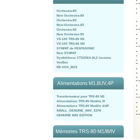
Orchestra-80
New Orchestra-80
Orchestra-85
New-Orchestre-85
Orchestra-90
New Orchestre-90
VS-100 TRS-80 M1
VS-100 TRS-80 M3
SYNPAT de PENTASONIC
New SYNPAT
Synthétiseur CTS256A-AL2 inconnu
VoxBox
RE-VOX_BOX
Alimentations M1,III,IV,4P
Transformateur pour TRS-80 M1
Alimentations TRS-80 Modèle III
Alimentations TRS-80 Modèle 4/4P
SMALL_GENUINE_MAV_ED'N
GENUINE MAV EDITION
Mémoires TRS-80 M1/III/IV