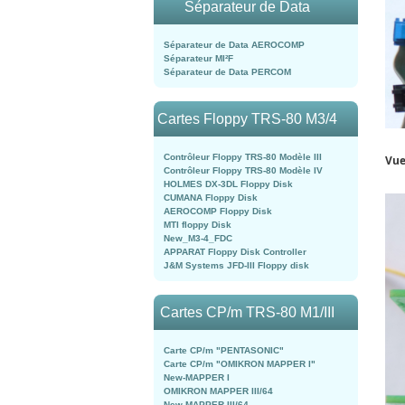
Séparateur de Data
Séparateur de Data AEROCOMP
Séparateur MI²F
Séparateur de Data PERCOM
Cartes Floppy TRS-80 M3/4
Contrôleur Floppy TRS-80 Modèle III
Vue
Contrôleur Floppy TRS-80 Modèle IV
HOLMES DX-3DL Floppy Disk
CUMANA Floppy Disk
AEROCOMP Floppy Disk
MTI floppy Disk
New_M3-4_FDC
APPARAT Floppy Disk Controller
J&M Systems JFD-III Floppy disk
Cartes CP/m TRS-80 M1/III
Carte CP/m "PENTASONIC"
Carte CP/m "OMIKRON MAPPER I"
New-MAPPER I
OMIKRON MAPPER III/64
New-MAPPER III/64