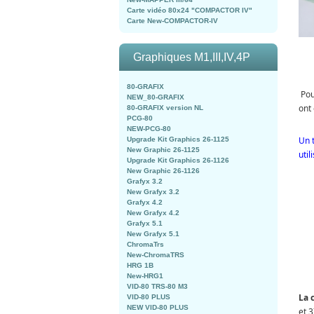
Carte vidéo 80x24 "COMPACTOR IV"
Carte New-COMPACTOR-IV
Graphiques M1,III,IV,4P
80-GRAFIX
Pour
NEW_80-GRAFIX
ont
80-GRAFIX version NL
PCG-80
NEW-PCG-80
Un 
Upgrade Kit Graphics 26-1125
New Graphic 26-1125
util
Upgrade Kit Graphics 26-1126
New Graphic 26-1126
Grafyx 3.2
New Grafyx 3.2
Grafyx 4.2
New Grafyx 4.2
Grafyx 5.1
New Grafyx 5.1
ChromaTrs
New-ChromaTRS
HRG 1B
New-HRG1
VID-80 TRS-80 M3
La 
VID-80 PLUS
NEW VID-80 PLUS
et 