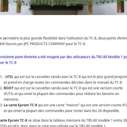
 permettre la plus grande flexibilité dans l’utilisation du TC-8, deux points d’entr
 été fournis par JPC PRODUCTS COMPANY pour le TC-8.
troisième point d'entrée a été imaginé par des utilisateurs du TRS-80 Modèle 1 p
iser le TC-8
.
UTIL
qui est sur la cassettes vendu avec le TC-8 qui est le plus grand progr
et prend en charge toutes les commandes décrites dans le manuel du TC-8
BOOT
qui est sur la cassettes vendu avec le TC-8 qui est une version courte
d’UTIL et qui omet la plupart des commandes pour réduire les besoins en
mémoire.
La carte Eprom TC-8
qui est une carte "maison" qui est une version courte d’
et qui omet la plupart des commandes pour rester dans les 2K disponible.
carte Eprom TC-8
se situe dans le tableau mémoire du TRS-80 modèle 1 entre 3
37DD en HEX, donc dans la zone non-utilisée par le TRS-80 modèle 1.