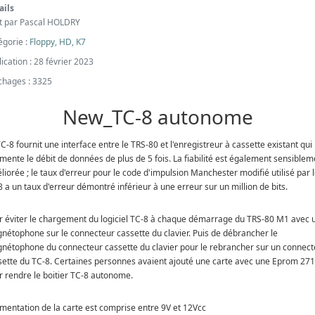
ails
it par
Pascal HOLDRY
égorie :
Floppy, HD, K7
ication : 28 février 2023
ichages : 3325
New_TC-8 autonome
C-8 fournit une interface entre le TRS-80 et l'enregistreur à cassette existant qui
mente le débit de données de plus de 5 fois. La fiabilité est également sensiblem
iorée ; le taux d'erreur pour le code d'impulsion Manchester modifié utilisé par 
 a un taux d'erreur démontré inférieur à une erreur sur un million de bits.
r éviter le chargement du logiciel TC-8 à chaque démarrage du TRS-80 M1 avec 
nétophone sur le connecteur cassette du clavier. Puis de débrancher le
nétophone du connecteur cassette du clavier pour le rebrancher sur un connect
sette du TC-8. Certaines personnes avaient ajouté une carte avec une Eprom 27
r rendre le boitier TC-8 autonome.
limentation de la carte est comprise entre 9V et 12Vcc