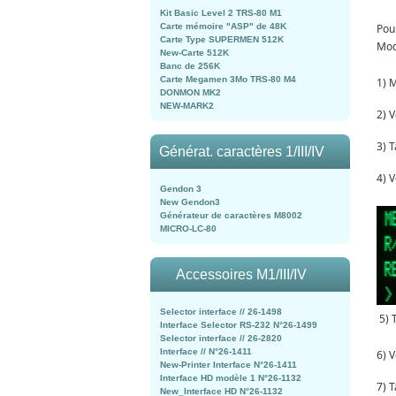
Kit Basic Level 2 TRS-80 M1
Pou
Carte mémoire "ASP" de 48K
Carte Type SUPERMEN 512K
Mod
New-Carte 512K
Banc de 256K
Carte Megamen 3Mo TRS-80 M4
1) 
DONMON MK2
NEW-MARK2
2) 
3) 
Générat. caractères 1/III/IV
4) 
Gendon 3
New Gendon3
Générateur de caractères M8002
MICRO-LC-80
Accessoires M1/III/IV
Selector interface // 26-1498
5) 
Interface Selector RS-232 N°26-1499
Selector interface // 26-2820
Interface // N°26-1411
6) 
New-Printer Interface N°26-1411
Interface HD modèle 1 N°26-1132
7) 
New_Interface HD N°26-1132