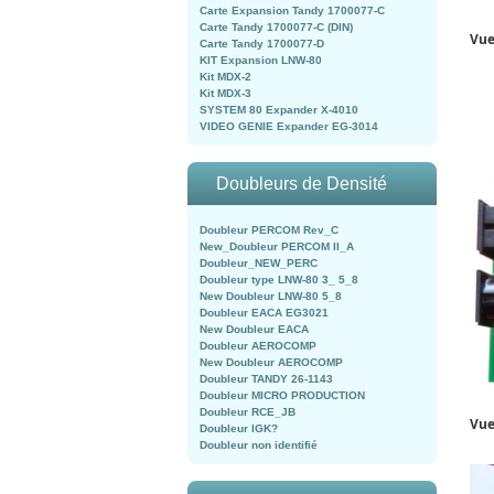
Carte Expansion Tandy 1700077-C
Carte Tandy 1700077-C (DIN)
Vue
Carte Tandy 1700077-D
KIT Expansion LNW-80
Kit MDX-2
Kit MDX-3
SYSTEM 80 Expander X-4010
VIDEO GENIE Expander EG-3014
Doubleurs de Densité
Doubleur PERCOM Rev_C
New_Doubleur PERCOM II_A
Doubleur_NEW_PERC
Doubleur type LNW-80 3_ 5_8
New Doubleur LNW-80 5_8
Doubleur EACA EG3021
New Doubleur EACA
Doubleur AEROCOMP
New Doubleur AEROCOMP
Doubleur TANDY 26-1143
Doubleur MICRO PRODUCTION
Doubleur RCE_JB
Vue
Doubleur IGK?
Doubleur non identifié