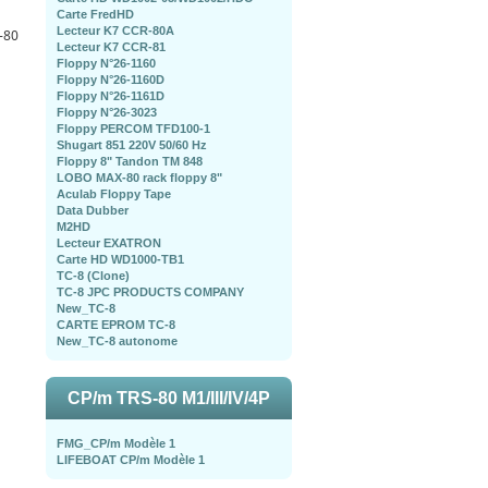
Carte FredHD
Lecteur K7 CCR-80A
-80
Lecteur K7 CCR-81
Floppy N°26-1160
Floppy N°26-1160D
Floppy N°26-1161D
Floppy N°26-3023
Floppy PERCOM TFD100-1
Shugart 851 220V 50/60 Hz
Floppy 8" Tandon TM 848
LOBO MAX-80 rack floppy 8"
Aculab Floppy Tape
Data Dubber
M2HD
Lecteur EXATRON
Carte HD WD1000-TB1
TC-8 (Clone)
TC-8 JPC PRODUCTS COMPANY
New_TC-8
CARTE EPROM TC-8
New_TC-8 autonome
CP/m TRS-80 M1/III/IV/4P
FMG_CP/m Modèle 1
LIFEBOAT CP/m Modèle 1