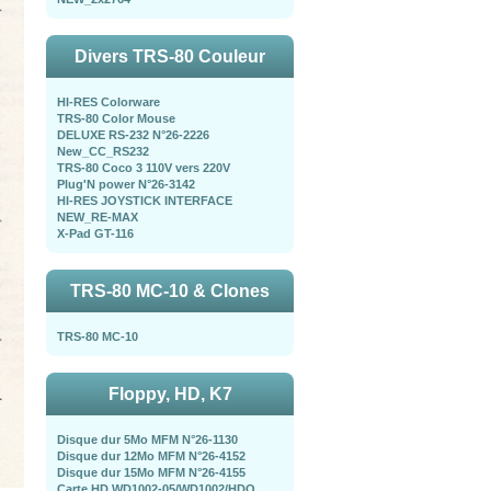
Divers TRS-80 Couleur
HI-RES Colorware
TRS-80 Color Mouse
DELUXE RS-232 N°26-2226
New_CC_RS232
TRS-80 Coco 3 110V vers 220V
Plug'N power N°26-3142
HI-RES JOYSTICK INTERFACE
NEW_RE-MAX
X-Pad GT-116
TRS-80 MC-10 & Clones
TRS-80 MC-10
Floppy, HD, K7
Disque dur 5Mo MFM N°26-1130
Disque dur 12Mo MFM N°26-4152
Disque dur 15Mo MFM N°26-4155
Carte HD WD1002-05/WD1002/HDO