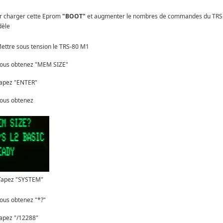
r charger cette Eprom
"BOOT"
et augmenter le nombres de commandes du TRS
èle
Mettre sous tension le TRS-80 M1
Vous obtenez "MEM SIZE"
Tapez "ENTER"
Vous obtenez
Tapez "SYSTEM"
Vous obtenez "*?"
Tapez "/12288"