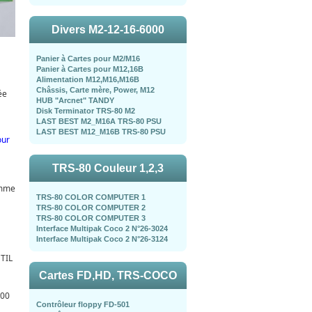
Divers M2-12-16-6000
Panier à Cartes pour M2/M16
Panier à Cartes pour M12,16B
Alimentation M12,M16,M16B
Châssis, Carte mère, Power, M12
ée
HUB "Arcnet" TANDY
Disk Terminator TRS-80 M2
LAST BEST M2_M16A TRS-80 PSU
LAST BEST M12_M16B TRS-80 PSU
our
TRS-80 Couleur 1,2,3
amme
TRS-80 COLOR COMPUTER 1
TRS-80 COLOR COMPUTER 2
TRS-80 COLOR COMPUTER 3
Interface Multipak Coco 2 N°26-3024
Interface Multipak Coco 2 N°26-3124
UTIL
Cartes FD,HD, TRS-COCO
000
Contrôleur floppy FD-501