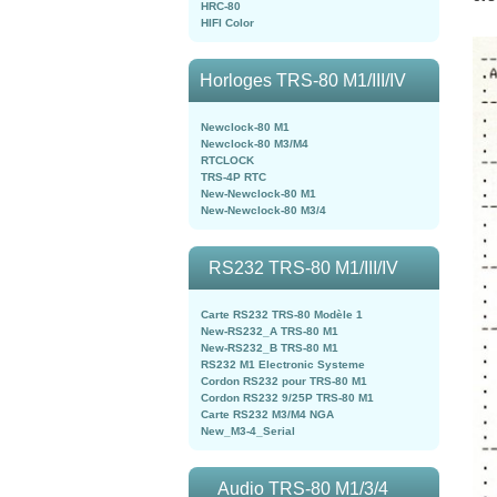
HRC-80
HIFI Color
Horloges TRS-80 M1/III/IV
Newclock-80 M1
Newclock-80 M3/M4
RTCLOCK
TRS-4P RTC
New-Newclock-80 M1
New-Newclock-80 M3/4
RS232 TRS-80 M1/III/IV
Carte RS232 TRS-80 Modèle 1
New-RS232_A TRS-80 M1
New-RS232_B TRS-80 M1
RS232 M1 Electronic Systeme
Cordon RS232 pour TRS-80 M1
Cordon RS232 9/25P TRS-80 M1
Carte RS232 M3/M4 NGA
New_M3-4_Serial
Audio TRS-80 M1/3/4