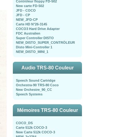
Contrôleur floppy FD-502
New carte FD-502
JFD - COCO
JFD - CP
NEW_JFD-CP
Carte HD N°26-3145
COCO3 Hard Drive Adapter
FDC Australien
Super Controller DISTO
NEW_DISTO_SUPER_CONTRÖLEUR
Disto Mini-Controller 1
NEW_DISTO_MINI_1
Audio TRS-80 Couleur
Speech Sound Cartridge
Orchestra-90 TRS-80 Coco
New Orchestre_90_CC
Speech Systems
Mémoires TRS-80 Couleur
COCO_DS
Carte 512k COCO-3
New Carte 512k COCO-3
NEW_2x2764