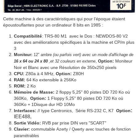
Cette machine à des caractéristiques qui pour l’époque étaient
époustouflantes pour un ordinateur 8 bits en 1985 :
Compatibilité
: TRS-80 M1 avec le Dos : NEWDOS-80 V2
avec des améliorations spécifiques à la machine et CP/m plus
3
M
oniteur:
12" ambre
(ou parfois vert) avec un
mode d'affichage de
,
Option:
Moniteur
16 x 64 ou
24 x 80
,et 32 couleurs en externe
Noir et Blanc avec une Résolution de 350x250 pixels
CPU:
Z80a à 4 MHz,
Option:
Z80H
RAM:
64 Ko extensible à 256Ko
ROM:
2 Ko
Mémoire de Masse:
2 floppy 5,25" 80 pistes DD 720 Ko où
360Ko,
Option:
1 Floppy 5,25"
80 pistes DD 720 Ko où
360Ko + 1Disque dur HD 10Mo
:
Interfaces:
// type Centronics, Série RS-232 C, K7
Option
IEE488,
Sortie Vidéo:
RVB par prise DIN vers "SCART"
Clavier:
commutable
Azerty / Qwerty avec touches de fonction
paramétrables