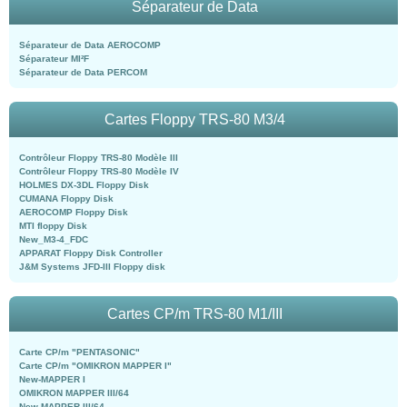
Séparateur de Data
Séparateur de Data AEROCOMP
Séparateur MI²F
Séparateur de Data PERCOM
Cartes Floppy TRS-80 M3/4
Contrôleur Floppy TRS-80 Modèle III
Contrôleur Floppy TRS-80 Modèle IV
HOLMES DX-3DL Floppy Disk
CUMANA Floppy Disk
AEROCOMP Floppy Disk
MTI floppy Disk
New_M3-4_FDC
APPARAT Floppy Disk Controller
J&M Systems JFD-III Floppy disk
Cartes CP/m TRS-80 M1/III
Carte CP/m "PENTASONIC"
Carte CP/m "OMIKRON MAPPER I"
New-MAPPER I
OMIKRON MAPPER III/64
New-MAPPER III/64