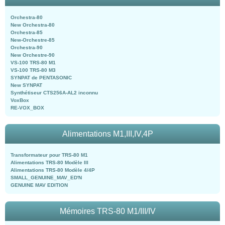
Orchestra-80
New Orchestra-80
Orchestra-85
New-Orchestre-85
Orchestra-90
New Orchestre-90
VS-100 TRS-80 M1
VS-100 TRS-80 M3
SYNPAT de PENTASONIC
New SYNPAT
Synthétiseur CTS256A-AL2 inconnu
VoxBox
RE-VOX_BOX
Alimentations M1,III,IV,4P
Transformateur pour TRS-80 M1
Alimentations TRS-80 Modèle III
Alimentations TRS-80 Modèle 4/4P
SMALL_GENUINE_MAV_ED'N
GENUINE MAV EDITION
Mémoires TRS-80 M1/III/IV