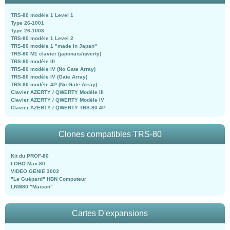
TRS-80 modèle 1 Level 1
Type 26-1001
Type 26-1003
TRS-80 modèle 1 Level 2
TRS-80 modèle 1 "made in Japan"
TRS-80 M1 clavier (japonais/qwerty)
TRS-80 modèle III
TRS-80 modèle IV (No Gate Array)
TRS-80 modèle IV (Gate Array)
TRS-80 modèle 4P (No Gate Array)
Clavier AZERTY / QWERTY Modèle III
Clavier AZERTY / QWERTY Modèle IV
Clavier AZERTY / QWERTY TRS-80 4P
Clones compatibles TRS-80
Kit du PROF-80
LOBO Max-80
VIDEO GENIE 3003
"Le Guépard" HBN Computeur
LNW80 "Maison"
Cartes D'expansions