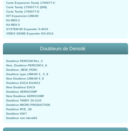
Carte Expansion Tandy 1700077-C
Carte Tandy 1700077-C (DIN)
Carte Tandy 1700077-D
KIT Expansion LNW-80
Kit MDX-2
Kit MDX-3
SYSTEM 80 Expander X-4010
VIDEO GENIE Expander EG-3014
Doubleurs de Densité
Doubleur PERCOM Rev_C
New_Doubleur PERCOM II_A
Doubleur_NEW_PERC
Doubleur type LNW-80 3_ 5_8
New Doubleur LNW-80 5_8
Doubleur EACA EG3021
New Doubleur EACA
Doubleur AEROCOMP
New Doubleur AEROCOMP
Doubleur TANDY 26-1143
Doubleur MICRO PRODUCTION
Doubleur RCE_JB
Doubleur IGK?
Doubleur non identifié