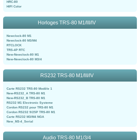
HRC-80
HIFI Color
Horloges TRS-80 M1/III/IV
Newclock-80 M1
Newclock-80 M3/M4
RTCLOCK
TRS-4P RTC
New-Newclock-80 M1
New-Newclock-80 M3/4
RS232 TRS-80 M1/III/IV
Carte RS232 TRS-80 Modèle 1
New-RS232_A TRS-80 M1
New-RS232_B TRS-80 M1
RS232 M1 Electronic Systeme
Cordon RS232 pour TRS-80 M1
Cordon RS232 9/25P TRS-80 M1
Carte RS232 M3/M4 NGA
New_M3-4_Serial
Audio TRS-80 M1/3/4