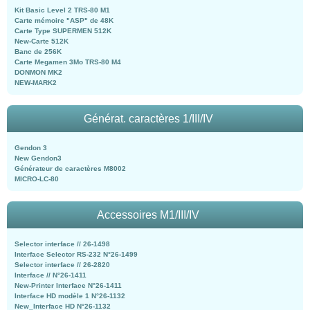
Kit Basic Level 2 TRS-80 M1
Carte mémoire "ASP" de 48K
Carte Type SUPERMEN 512K
New-Carte 512K
Banc de 256K
Carte Megamen 3Mo TRS-80 M4
DONMON MK2
NEW-MARK2
Générat. caractères 1/III/IV
Gendon 3
New Gendon3
Générateur de caractères M8002
MICRO-LC-80
Accessoires M1/III/IV
Selector interface // 26-1498
Interface Selector RS-232 N°26-1499
Selector interface // 26-2820
Interface // N°26-1411
New-Printer Interface N°26-1411
Interface HD modèle 1 N°26-1132
New_Interface HD N°26-1132