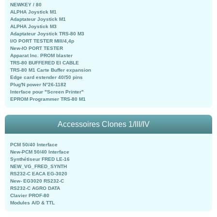
NEWKEY / 80
ALPHA Joystick M1
Adaptateur Joystick M1
ALPHA Joystick M3
Adaptateur Joystick TRS-80 M3
I/O PORT TESTER MIII/4,4p
New-IO PORT TESTER
Apparat Inc. PROM blaster
TRS-80 BUFFERED EI CABLE
TRS-80 M1 Carte Buffer expansion
Edge card estender 40/50 pins
Plug'N power N°26-1182
Interface pour "Screen Printer"
EPROM Programmer TRS-80 M1
Accessoires Clones 1/III/IV
PCM 50/40 Interface
New-PCM 50/40 Interface
Synthétiseur FRED LE-16
NEW_VG_FRED_SYNTH
RS232-C EACA EG-3020
New- EG3020 RS232-C
RS232-C AGRO DATA
Clavier PROF-80
Modules A/D & TTL