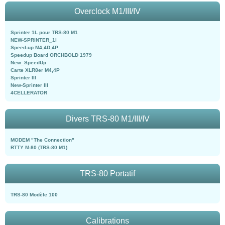
Overclock M1/III/IV
Sprinter 1L pour TRS-80 M1
NEW-SPRINTER_1l
Speed-up M4,4D,4P
Speedup Board ORCHBOLD 1979
New_SpeedUp
Carte XLR8er M4,4P
Sprinter III
New-Sprinter III
4CELLERATOR
Divers TRS-80 M1/III/IV
MODEM "The Connection"
RTTY M-80 (TRS-80 M1)
TRS-80 Portatif
TRS-80 Modèle 100
Calibrations