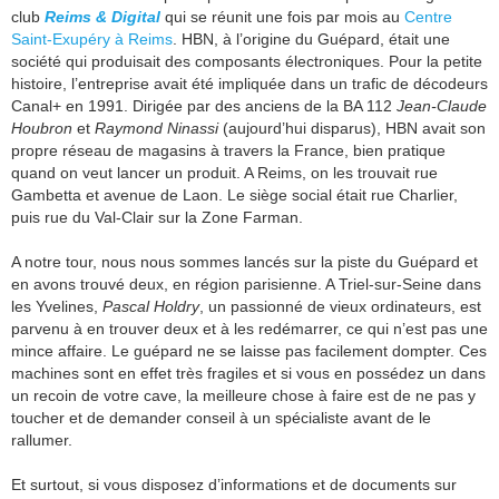
club
Reims & Digital
qui se réunit une fois par mois au
Centre
Saint-Exupéry à Reims
. HBN, à l’origine du Guépard, était une
société qui produisait des composants électroniques. Pour la petite
histoire, l’entreprise avait été impliquée dans un trafic de décodeurs
Canal+ en 1991. Dirigée par des anciens de la BA 112
Jean-Claude
Houbron
et
Raymond Ninassi
(aujourd’hui disparus), HBN avait son
propre réseau de magasins à travers la France, bien pratique
quand on veut lancer un produit. A Reims, on les trouvait rue
Gambetta et avenue de Laon. Le siège social était rue Charlier,
puis rue du Val-Clair sur la Zone Farman.
A notre tour, nous nous sommes lancés sur la piste du Guépard et
en avons trouvé deux, en région parisienne. A Triel-sur-Seine dans
les Yvelines,
Pascal Holdry
, un passionné de vieux ordinateurs, est
parvenu à en trouver deux et à les redémarrer, ce qui n’est pas une
mince affaire. Le guépard ne se laisse pas facilement dompter. Ces
machines sont en effet très fragiles et si vous en possédez un dans
un recoin de votre cave, la meilleure chose à faire est de ne pas y
toucher et de demander conseil à un spécialiste avant de le
rallumer.
Et surtout, si vous disposez d’informations et de documents sur