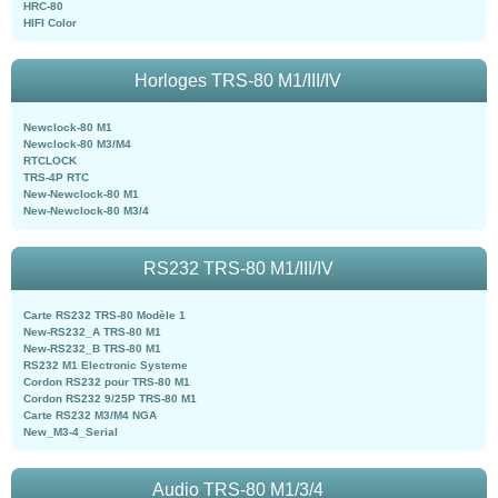
HRC-80
HIFI Color
Horloges TRS-80 M1/III/IV
Newclock-80 M1
Newclock-80 M3/M4
RTCLOCK
TRS-4P RTC
New-Newclock-80 M1
New-Newclock-80 M3/4
RS232 TRS-80 M1/III/IV
Carte RS232 TRS-80 Modèle 1
New-RS232_A TRS-80 M1
New-RS232_B TRS-80 M1
RS232 M1 Electronic Systeme
Cordon RS232 pour TRS-80 M1
Cordon RS232 9/25P TRS-80 M1
Carte RS232 M3/M4 NGA
New_M3-4_Serial
Audio TRS-80 M1/3/4