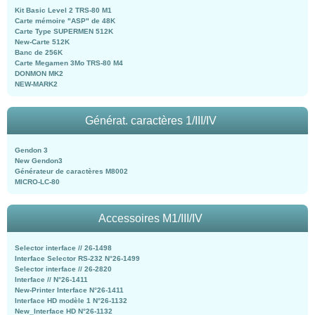
Kit Basic Level 2 TRS-80 M1
Carte mémoire "ASP" de 48K
Carte Type SUPERMEN 512K
New-Carte 512K
Banc de 256K
Carte Megamen 3Mo TRS-80 M4
DONMON MK2
NEW-MARK2
Générat. caractères 1/III/IV
Gendon 3
New Gendon3
Générateur de caractères M8002
MICRO-LC-80
Accessoires M1/III/IV
Selector interface // 26-1498
Interface Selector RS-232 N°26-1499
Selector interface // 26-2820
Interface // N°26-1411
New-Printer Interface N°26-1411
Interface HD modèle 1 N°26-1132
New_Interface HD N°26-1132