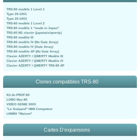
TRS-80 modèle 1 Level 1
Type 26-1001
Type 26-1003
TRS-80 modèle 1 Level 2
TRS-80 modèle 1 "made in Japan"
TRS-80 M1 clavier (japonais/qwerty)
TRS-80 modèle III
TRS-80 modèle IV (No Gate Array)
TRS-80 modèle IV (Gate Array)
TRS-80 modèle 4P (No Gate Array)
Clavier AZERTY / QWERTY Modèle III
Clavier AZERTY / QWERTY Modèle IV
Clavier AZERTY / QWERTY TRS-80 4P
Clones compatibles TRS-80
Kit du PROF-80
LOBO Max-80
VIDEO GENIE 3003
"Le Guépard" HBN Computeur
LNW80 "Maison"
Cartes D'expansions