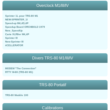
Overclock M1/III/IV
Sprinter 1L pour TRS-80 M1
NEW-SPRINTER_1l
Speed-up M4,4D,4P
Speedup Board ORCHBOLD 1979
New_SpeedUp
Carte XLR8er M4,4P
Sprinter III
New-Sprinter III
4CELLERATOR
Divers TRS-80 M1/III/IV
MODEM "The Connection"
RTTY M-80 (TRS-80 M1)
TRS-80 Portatif
TRS-80 Modèle 100
Calibrations