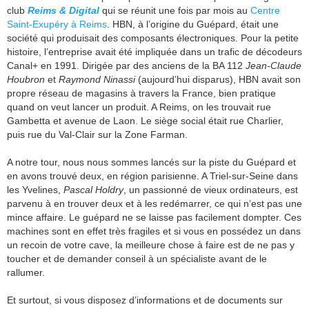
club
Reims & Digital
qui se réunit une fois par mois au
Centre
Saint-Exupéry à Reims
. HBN, à l’origine du Guépard, était une
société qui produisait des composants électroniques. Pour la petite
histoire, l’entreprise avait été impliquée dans un trafic de décodeurs
Canal+ en 1991. Dirigée par des anciens de la BA 112
Jean-Claude
Houbron
et
Raymond Ninassi
(aujourd’hui disparus), HBN avait son
propre réseau de magasins à travers la France, bien pratique
quand on veut lancer un produit. A Reims, on les trouvait rue
Gambetta et avenue de Laon. Le siège social était rue Charlier,
puis rue du Val-Clair sur la Zone Farman.
A notre tour, nous nous sommes lancés sur la piste du Guépard et
en avons trouvé deux, en région parisienne. A Triel-sur-Seine dans
les Yvelines,
Pascal Holdry
, un passionné de vieux ordinateurs, est
parvenu à en trouver deux et à les redémarrer, ce qui n’est pas une
mince affaire. Le guépard ne se laisse pas facilement dompter. Ces
machines sont en effet très fragiles et si vous en possédez un dans
un recoin de votre cave, la meilleure chose à faire est de ne pas y
toucher et de demander conseil à un spécialiste avant de le
rallumer.
Et surtout, si vous disposez d’informations et de documents sur