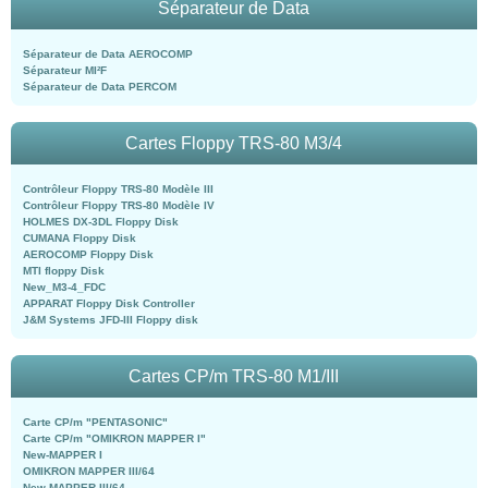
Séparateur de Data
Séparateur de Data AEROCOMP
Séparateur MI²F
Séparateur de Data PERCOM
Cartes Floppy TRS-80 M3/4
Contrôleur Floppy TRS-80 Modèle III
Contrôleur Floppy TRS-80 Modèle IV
HOLMES DX-3DL Floppy Disk
CUMANA Floppy Disk
AEROCOMP Floppy Disk
MTI floppy Disk
New_M3-4_FDC
APPARAT Floppy Disk Controller
J&M Systems JFD-III Floppy disk
Cartes CP/m TRS-80 M1/III
Carte CP/m "PENTASONIC"
Carte CP/m "OMIKRON MAPPER I"
New-MAPPER I
OMIKRON MAPPER III/64
New-MAPPER III/64