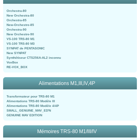
Orchestra-80
New Orchestra-80
Orchestra-85
New-Orchestre-85
Orchestra-90
New Orchestre-90
VS-100 TRS-80 M1
VS-100 TRS-80 M3
SYNPAT de PENTASONIC
New SYNPAT
Synthétiseur CTS256A-AL2 inconnu
VoxBox
RE-VOX_BOX
Alimentations M1,III,IV,4P
Transformateur pour TRS-80 M1
Alimentations TRS-80 Modèle III
Alimentations TRS-80 Modèle 4/4P
SMALL_GENUINE_MAV_ED'N
GENUINE MAV EDITION
Mémoires TRS-80 M1/III/IV