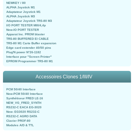
NEWKEY / 80
ALPHA Joystick M1
Adaptateur Joystick M1
ALPHA Joystick M3
Adaptateur Joystick TRS-80 M3
I/O PORT TESTER MIII/4,4p
New-IO PORT TESTER
Apparat Inc. PROM blaster
TRS-80 BUFFERED EI CABLE
TRS-80 M1 Carte Buffer expansion
Edge card estender 40/50 pins
Plug'N power N°26-1182
Interface pour "Screen Printer"
EPROM Programmer TRS-80 M1
Accessoires Clones 1/III/IV
PCM 50/40 Interface
New-PCM 50/40 Interface
Synthétiseur FRED LE-16
NEW_VG_FRED_SYNTH
RS232-C EACA EG-3020
New- EG3020 RS232-C
RS232-C AGRO DATA
Clavier PROF-80
Modules A/D & TTL