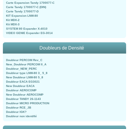
Carte Expansion Tandy 1700077-C
Carte Tandy 1700077-C (DIN)
Carte Tandy 1700077-D
KIT Expansion LNW-80
Kit MDX-2
Kit MDX-3
SYSTEM 80 Expander X-4010
VIDEO GENIE Expander EG-3014
Doubleurs de Densité
Doubleur PERCOM Rev_C
New_Doubleur PERCOM II_A
Doubleur_NEW_PERC
Doubleur type LNW-80 3_ 5_8
New Doubleur LNW-80 5_8
Doubleur EACA EG3021
New Doubleur EACA
Doubleur AEROCOMP
New Doubleur AEROCOMP
Doubleur TANDY 26-1143
Doubleur MICRO PRODUCTION
Doubleur RCE_JB
Doubleur IGK?
Doubleur non identifié