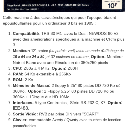
Cette machine à des caractéristiques qui pour l’époque étaient
époustouflantes pour un ordinateur 8 bits en 1985 :
Compatibilité
: TRS-80 M1 avec le Dos : NEWDOS-80 V2
avec des améliorations spécifiques à la machine et CP/m plus
3
M
oniteur:
12" ambre
(ou parfois vert) avec un
mode d'affichage de
,
Option:
Moniteur
16 x 64 ou
24 x 80
,et 32 couleurs en externe
Noir et Blanc avec une Résolution de 350x250 pixels
CPU:
Z80a à 4 MHz,
Option:
Z80H
RAM:
64 Ko extensible à 256Ko
ROM:
2 Ko
Mémoire de Masse:
2 floppy 5,25" 80 pistes DD 720 Ko où
360Ko,
Option:
1 Floppy 5,25"
80 pistes DD 720 Ko où
360Ko + 1Disque dur HD 10Mo
:
Interfaces:
// type Centronics, Série RS-232 C, K7
Option
IEE488,
Sortie Vidéo:
RVB par prise DIN vers "SCART"
Clavier:
commutable
Azerty / Qwerty avec touches de fonction
paramétrables