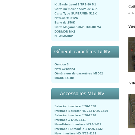
Kit Basic Level 2 TRS-80 M1
Cet
Carte mémoire "ASP" de 48K
anc
Carte Type SUPERMEN 512K
New-Carte 512K
Banc de 256K
Vue
Carte Megamen 3Mo TRS-80 M4
DONMON MK2
NEW-MARK2
Générat. caractères 1/III/IV
Gendon 3
New Gendon3
Générateur de caractères M8002
MICRO-LC-80
Vu
Accessoires M1/III/IV
Selector interface // 26-1498
Interface Selector RS-232 N°26-1499
Selector interface // 26-2820
Interface // N°26-1411
New-Printer Interface N°26-1411
Interface HD modèle 1 N°26-1132
New_Interface HD N°26-1132