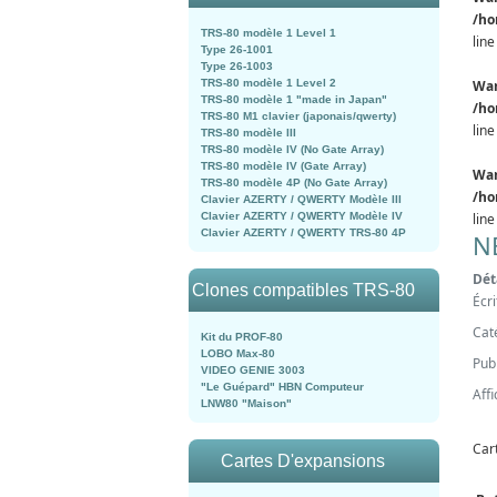
/ho
TRS-80 modèle 1 Level 1
lin
Type 26-1001
Type 26-1003
TRS-80 modèle 1 Level 2
Wa
TRS-80 modèle 1 "made in Japan"
/ho
TRS-80 M1 clavier (japonais/qwerty)
lin
TRS-80 modèle III
TRS-80 modèle IV (No Gate Array)
TRS-80 modèle IV (Gate Array)
Wa
TRS-80 modèle 4P (No Gate Array)
/ho
Clavier AZERTY / QWERTY Modèle III
Clavier AZERTY / QWERTY Modèle IV
lin
Clavier AZERTY / QWERTY TRS-80 4P
N
Dét
Clones compatibles TRS-80
Écr
Cat
Kit du PROF-80
LOBO Max-80
Publ
VIDEO GENIE 3003
"Le Guépard" HBN Computeur
Aff
LNW80 "Maison"
Car
Cartes D'expansions