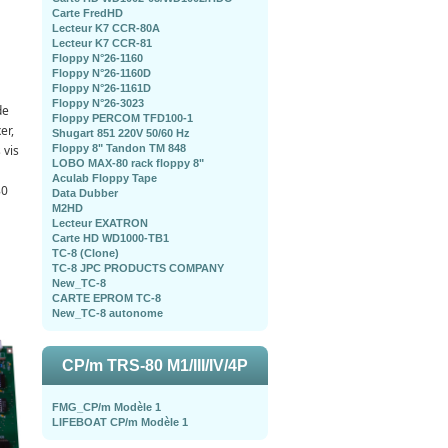
Carte FredHD
Lecteur K7 CCR-80A
Lecteur K7 CCR-81
Floppy N°26-1160
Floppy N°26-1160D
Floppy N°26-1161D
Floppy N°26-3023
de
Floppy PERCOM TFD100-1
er,
Shugart 851 220V 50/60 Hz
 vis
Floppy 8" Tandon TM 848
LOBO MAX-80 rack floppy 8"
Aculab Floppy Tape
80
Data Dubber
M2HD
Lecteur EXATRON
Carte HD WD1000-TB1
TC-8 (Clone)
TC-8 JPC PRODUCTS COMPANY
New_TC-8
CARTE EPROM TC-8
New_TC-8 autonome
CP/m TRS-80 M1/III/IV/4P
FMG_CP/m Modèle 1
LIFEBOAT CP/m Modèle 1