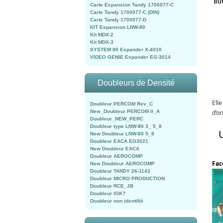
But
Carte Expansion Tandy 1700077-C
Carte Tandy 1700077-C (DIN)
Carte Tandy 1700077-D
KIT Expansion LNW-80
Kit MDX-2
Kit MDX-3
SYSTEM 80 Expander X-4010
VIDEO GENIE Expander EG-3014
Doubleurs de Densité
Ell
Doubleur PERCOM Rev_C
New_Doubleur PERCOM II_A
d’o
Doubleur_NEW_PERC
Doubleur type LNW-80 3_ 5_8
New Doubleur LNW-80 5_8
Doubleur EACA EG3021
New Doubleur EACA
Doubleur AEROCOMP
Fac
New Doubleur AEROCOMP
Doubleur TANDY 26-1143
Doubleur MICRO PRODUCTION
Doubleur RCE_JB
Doubleur IGK?
Doubleur non identifié