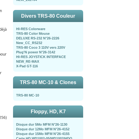
en
Divers TRS-80 Couleur
déjà
HI-RES Colorware
TRS-80 Color Mouse
DELUXE RS-232 N°26-2226
New_CC_RS232
TRS-80 Coco 3 110V vers 220V
Plug'N power N°26-3142
pour
HI-RES JOYSTICK INTERFACE
NEW_RE-MAX
X-Pad GT-116
r
TRS-80 MC-10 & Clones
TRS-80 MC-10
Floppy, HD, K7
256)
Disque dur 5Mo MFM N°26-1130
Disque dur 12Mo MFM N°26-4152
Disque dur 15Mo MFM N°26-4155
Carte HD WD1002-05/WD1002/HDO