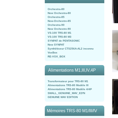
Orchestra-80
New Orchestra-80
Orchestra-85
New-Orchestre-85
Orchestra-90
New Orchestre-90
VS-100 TRS-80 M1
VS-100 TRS-80 M3
SYNPAT de PENTASONIC
New SYNPAT
Synthétiseur CTS256A-AL2 inconnu
VoxBox
RE-VOX_BOX
Alimentations M1,III,IV,4P
Transformateur pour TRS-80 M1
Alimentations TRS-80 Modèle III
Alimentations TRS-80 Modèle 4/4P
SMALL_GENUINE_MAV_ED'N
GENUINE MAV EDITION
Mémoires TRS-80 M1/III/IV