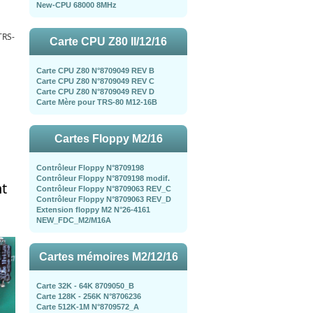
New-CPU 68000 8MHz
TRS-
Carte CPU Z80 II/12/16
Carte CPU Z80 N°8709049 REV B
Carte CPU Z80 N°8709049 REV C
Carte CPU Z80 N°8709049 REV D
Carte Mère pour TRS-80 M12-16B
Cartes Floppy M2/16
Contrôleur Floppy N°8709198
Contrôleur Floppy N°8709198 modif.
t
Contrôleur Floppy N°8709063 REV_C
Contrôleur Floppy N°8709063 REV_D
Extension floppy M2 N°26-4161
NEW_FDC_M2/M16A
Cartes mémoires M2/12/16
Carte 32K - 64K 8709050_B
Carte 128K - 256K N°8706236
Carte 512K-1M N°8709572_A