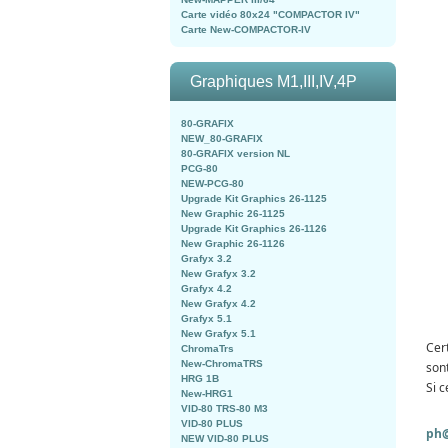
Carte vidéo 80x24 "COMPACTOR IV"
Carte New-COMPACTOR-IV
Graphiques M1,III,IV,4P
80-GRAFIX
NEW_80-GRAFIX
80-GRAFIX version NL
PCG-80
NEW-PCG-80
Upgrade Kit Graphics 26-1125
New Graphic 26-1125
Upgrade Kit Graphics 26-1126
New Graphic 26-1126
Grafyx 3.2
New Grafyx 3.2
Grafyx 4.2
New Grafyx 4.2
Grafyx 5.1
New Grafyx 5.1
Cer
ChromaTrs
New-ChromaTRS
son
HRG 1B
Si c
New-HRG1
VID-80 TRS-80 M3
VID-80 PLUS
ph@
NEW VID-80 PLUS