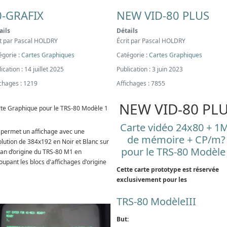
0-GRAFIX
NEW VID-80 PLUS
ails
Détails
it par
Pascal HOLDRY
Écrit par
Pascal HOLDRY
égorie :
Cartes Graphiques
Catégorie :
Cartes Graphiques
ication : 14 juillet 2025
Publication : 3 juin 2023
ichages : 1219
Affichages : 7855
NEW VID-80 PL
te Graphique pour le TRS-80 Modèle 1
Carte vidéo 24x80 + 1
e permet un affichage avec une
de mémoire + CP/m
olution de 384x192 en Noir et Blanc sur
pour le TRS-80 Modèle
cran d’origine du TRS-80 M1 en
oupant les blocs d'affichages d'origine
Cette carte prototype est réservée
exclusivement pour les
TRS-80 ModèleIII
But: