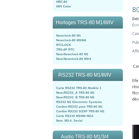
HRC-80
8
HIFI Color
Dét
Horloges TRS-80 M1/III/IV
Écr
Cat
Newclock-80 M1
Newclock-80 M3/M4
Publ
RTCLOCK
TRS-4P RTC
Aff
New-Newclock-80 M1
New-Newclock-80 M3/4
Car
RS232 TRS-80 M1/III/IV
Ell
rés
Carte RS232 TRS-80 Modèle 1
l’é
New-RS232_A TRS-80 M1
New-RS232_B TRS-80 M1
déc
RS232 M1 Electronic Systeme
Cordon RS232 pour TRS-80 M1
Cordon RS232 9/25P TRS-80 M1
Carte RS232 M3/M4 NGA
New_M3-4_Serial
Audio TRS-80 M1/3/4