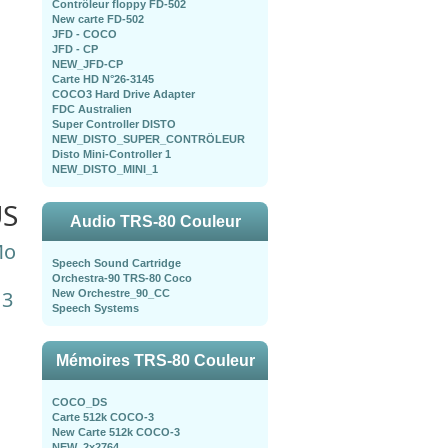
Contrôleur floppy FD-502
New carte FD-502
JFD - COCO
JFD - CP
NEW_JFD-CP
Carte HD N°26-3145
COCO3 Hard Drive Adapter
FDC Australien
Super Controller DISTO
NEW_DISTO_SUPER_CONTRÖLEUR
Disto Mini-Controller 1
NEW_DISTO_MINI_1
US
Audio TRS-80 Couleur
Mo
Speech Sound Cartridge
?
Orchestra-90 TRS-80 Coco
 3
New Orchestre_90_CC
Speech Systems
Mémoires TRS-80 Couleur
COCO_DS
Carte 512k COCO-3
New Carte 512k COCO-3
NEW_2x2764