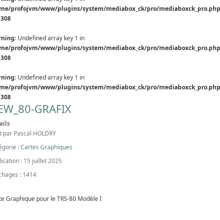
me/profojvm/www/plugins/system/mediabox_ck/pro/mediaboxck_pro.ph
e
308
rning
: Undefined array key 1 in
me/profojvm/www/plugins/system/mediabox_ck/pro/mediaboxck_pro.ph
e
308
rning
: Undefined array key 1 in
me/profojvm/www/plugins/system/mediabox_ck/pro/mediaboxck_pro.ph
e
308
EW_80-GRAFIX
ails
it par
Pascal HOLDRY
égorie :
Cartes Graphiques
ication : 15 juillet 2025
ichages : 1414
te Graphique pour le TRS-80 Modèle I