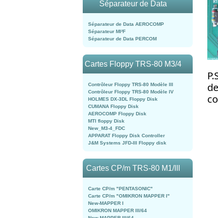
Séparateur de Data
Séparateur de Data AEROCOMP
Séparateur MI²F
Séparateur de Data PERCOM
Cartes Floppy TRS-80 M3/4
P.
de
Contrôleur Floppy TRS-80 Modèle III
Contrôleur Floppy TRS-80 Modèle IV
co
HOLMES DX-3DL Floppy Disk
CUMANA Floppy Disk
AEROCOMP Floppy Disk
MTI floppy Disk
New_M3-4_FDC
APPARAT Floppy Disk Controller
J&M Systems JFD-III Floppy disk
Cartes CP/m TRS-80 M1/III
Carte CP/m "PENTASONIC"
Carte CP/m "OMIKRON MAPPER I"
New-MAPPER I
OMIKRON MAPPER III/64
New-MAPPER III/64