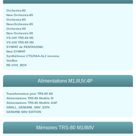
Orchestra-80
New Orchestra-80
Orchestra-85
New-Orchestre-85
Orchestra-90
New Orchestre-90
VS-100 TRS-80 M1
VS-100 TRS-80 M3
SYNPAT de PENTASONIC
New SYNPAT
Synthétiseur CTS256A-AL2 inconnu
VoxBox
RE-VOX_BOX
Alimentations M1,III,IV,4P
Transformateur pour TRS-80 M1
Alimentations TRS-80 Modèle III
Alimentations TRS-80 Modèle 4/4P
SMALL_GENUINE_MAV_ED'N
GENUINE MAV EDITION
Mémoires TRS-80 M1/III/IV