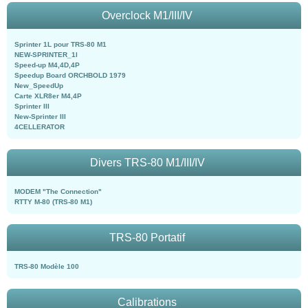
Overclock M1/III/IV
Sprinter 1L pour TRS-80 M1
NEW-SPRINTER_1l
Speed-up M4,4D,4P
Speedup Board ORCHBOLD 1979
New_SpeedUp
Carte XLR8er M4,4P
Sprinter III
New-Sprinter III
4CELLERATOR
Divers TRS-80 M1/III/IV
MODEM "The Connection"
RTTY M-80 (TRS-80 M1)
TRS-80 Portatif
TRS-80 Modèle 100
Calibrations