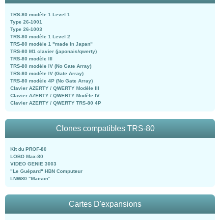
TRS-80 modèle 1 Level 1
Type 26-1001
Type 26-1003
TRS-80 modèle 1 Level 2
TRS-80 modèle 1 "made in Japan"
TRS-80 M1 clavier (japonais/qwerty)
TRS-80 modèle III
TRS-80 modèle IV (No Gate Array)
TRS-80 modèle IV (Gate Array)
TRS-80 modèle 4P (No Gate Array)
Clavier AZERTY / QWERTY Modèle III
Clavier AZERTY / QWERTY Modèle IV
Clavier AZERTY / QWERTY TRS-80 4P
Clones compatibles TRS-80
Kit du PROF-80
LOBO Max-80
VIDEO GENIE 3003
"Le Guépard" HBN Computeur
LNW80 "Maison"
Cartes D'expansions