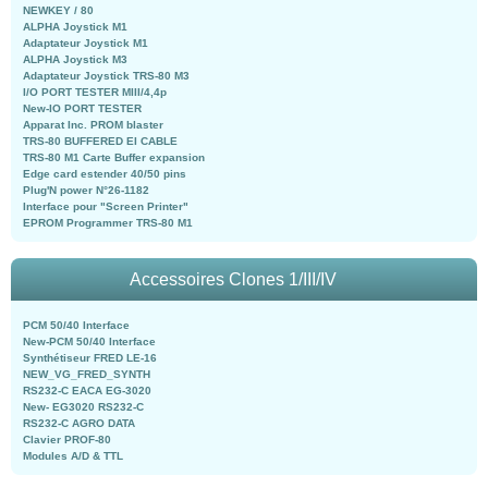
NEWKEY / 80
ALPHA Joystick M1
Adaptateur Joystick M1
ALPHA Joystick M3
Adaptateur Joystick TRS-80 M3
I/O PORT TESTER MIII/4,4p
New-IO PORT TESTER
Apparat Inc. PROM blaster
TRS-80 BUFFERED EI CABLE
TRS-80 M1 Carte Buffer expansion
Edge card estender 40/50 pins
Plug'N power N°26-1182
Interface pour "Screen Printer"
EPROM Programmer TRS-80 M1
Accessoires Clones 1/III/IV
PCM 50/40 Interface
New-PCM 50/40 Interface
Synthétiseur FRED LE-16
NEW_VG_FRED_SYNTH
RS232-C EACA EG-3020
New- EG3020 RS232-C
RS232-C AGRO DATA
Clavier PROF-80
Modules A/D & TTL