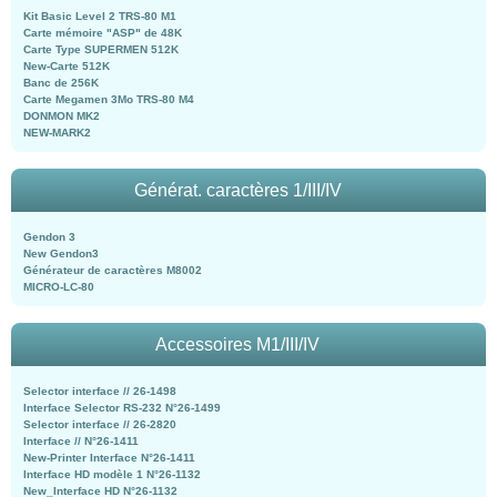
Kit Basic Level 2 TRS-80 M1
Carte mémoire "ASP" de 48K
Carte Type SUPERMEN 512K
New-Carte 512K
Banc de 256K
Carte Megamen 3Mo TRS-80 M4
DONMON MK2
NEW-MARK2
Générat. caractères 1/III/IV
Gendon 3
New Gendon3
Générateur de caractères M8002
MICRO-LC-80
Accessoires M1/III/IV
Selector interface // 26-1498
Interface Selector RS-232 N°26-1499
Selector interface // 26-2820
Interface // N°26-1411
New-Printer Interface N°26-1411
Interface HD modèle 1 N°26-1132
New_Interface HD N°26-1132