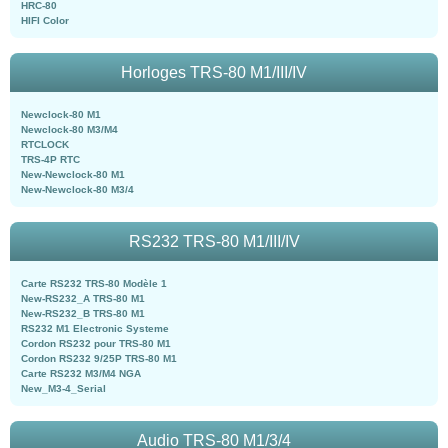
HRC-80
HIFI Color
Horloges TRS-80 M1/III/IV
Newclock-80 M1
Newclock-80 M3/M4
RTCLOCK
TRS-4P RTC
New-Newclock-80 M1
New-Newclock-80 M3/4
RS232 TRS-80 M1/III/IV
Carte RS232 TRS-80 Modèle 1
New-RS232_A TRS-80 M1
New-RS232_B TRS-80 M1
RS232 M1 Electronic Systeme
Cordon RS232 pour TRS-80 M1
Cordon RS232 9/25P TRS-80 M1
Carte RS232 M3/M4 NGA
New_M3-4_Serial
Audio TRS-80 M1/3/4