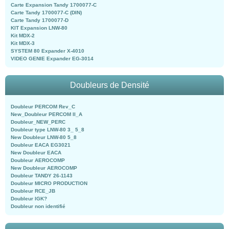
Carte Expansion Tandy 1700077-C
Carte Tandy 1700077-C (DIN)
Carte Tandy 1700077-D
KIT Expansion LNW-80
Kit MDX-2
Kit MDX-3
SYSTEM 80 Expander X-4010
VIDEO GENIE Expander EG-3014
Doubleurs de Densité
Doubleur PERCOM Rev_C
New_Doubleur PERCOM II_A
Doubleur_NEW_PERC
Doubleur type LNW-80 3_ 5_8
New Doubleur LNW-80 5_8
Doubleur EACA EG3021
New Doubleur EACA
Doubleur AEROCOMP
New Doubleur AEROCOMP
Doubleur TANDY 26-1143
Doubleur MICRO PRODUCTION
Doubleur RCE_JB
Doubleur IGK?
Doubleur non identifié