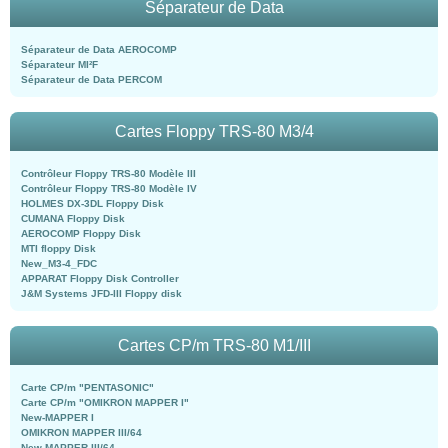
Séparateur de Data
Séparateur de Data AEROCOMP
Séparateur MI²F
Séparateur de Data PERCOM
Cartes Floppy TRS-80 M3/4
Contrôleur Floppy TRS-80 Modèle III
Contrôleur Floppy TRS-80 Modèle IV
HOLMES DX-3DL Floppy Disk
CUMANA Floppy Disk
AEROCOMP Floppy Disk
MTI floppy Disk
New_M3-4_FDC
APPARAT Floppy Disk Controller
J&M Systems JFD-III Floppy disk
Cartes CP/m TRS-80 M1/III
Carte CP/m "PENTASONIC"
Carte CP/m "OMIKRON MAPPER I"
New-MAPPER I
OMIKRON MAPPER III/64
New-MAPPER III/64