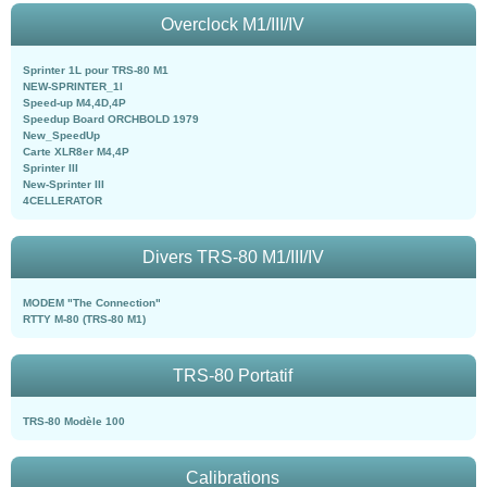
Overclock M1/III/IV
Sprinter 1L pour TRS-80 M1
NEW-SPRINTER_1l
Speed-up M4,4D,4P
Speedup Board ORCHBOLD 1979
New_SpeedUp
Carte XLR8er M4,4P
Sprinter III
New-Sprinter III
4CELLERATOR
Divers TRS-80 M1/III/IV
MODEM "The Connection"
RTTY M-80 (TRS-80 M1)
TRS-80 Portatif
TRS-80 Modèle 100
Calibrations