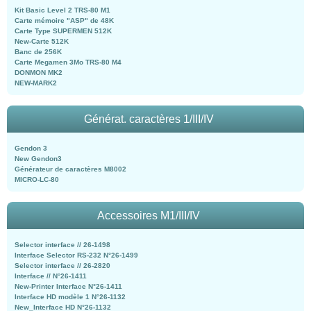
Kit Basic Level 2 TRS-80 M1
Carte mémoire "ASP" de 48K
Carte Type SUPERMEN 512K
New-Carte 512K
Banc de 256K
Carte Megamen 3Mo TRS-80 M4
DONMON MK2
NEW-MARK2
Générat. caractères 1/III/IV
Gendon 3
New Gendon3
Générateur de caractères M8002
MICRO-LC-80
Accessoires M1/III/IV
Selector interface // 26-1498
Interface Selector RS-232 N°26-1499
Selector interface // 26-2820
Interface // N°26-1411
New-Printer Interface N°26-1411
Interface HD modèle 1 N°26-1132
New_Interface HD N°26-1132