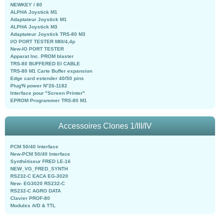
NEWKEY / 80
ALPHA Joystick M1
Adaptateur Joystick M1
ALPHA Joystick M3
Adaptateur Joystick TRS-80 M3
I/O PORT TESTER MIII/4,4p
New-IO PORT TESTER
Apparat Inc. PROM blaster
TRS-80 BUFFERED EI CABLE
TRS-80 M1 Carte Buffer expansion
Edge card estender 40/50 pins
Plug'N power N°26-1182
Interface pour "Screen Printer"
EPROM Programmer TRS-80 M1
Accessoires Clones 1/III/IV
PCM 50/40 Interface
New-PCM 50/40 Interface
Synthétiseur FRED LE-16
NEW_VG_FRED_SYNTH
RS232-C EACA EG-3020
New- EG3020 RS232-C
RS232-C AGRO DATA
Clavier PROF-80
Modules A/D & TTL