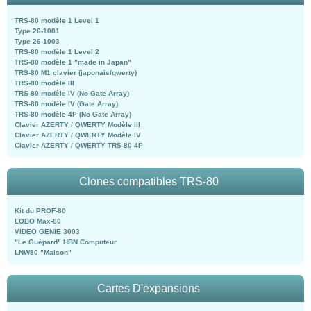
TRS-80 modèle 1 Level 1
Type 26-1001
Type 26-1003
TRS-80 modèle 1 Level 2
TRS-80 modèle 1 "made in Japan"
TRS-80 M1 clavier (japonais/qwerty)
TRS-80 modèle III
TRS-80 modèle IV (No Gate Array)
TRS-80 modèle IV (Gate Array)
TRS-80 modèle 4P (No Gate Array)
Clavier AZERTY / QWERTY Modèle III
Clavier AZERTY / QWERTY Modèle IV
Clavier AZERTY / QWERTY TRS-80 4P
Clones compatibles TRS-80
Kit du PROF-80
LOBO Max-80
VIDEO GENIE 3003
"Le Guépard" HBN Computeur
LNW80 "Maison"
Cartes D'expansions