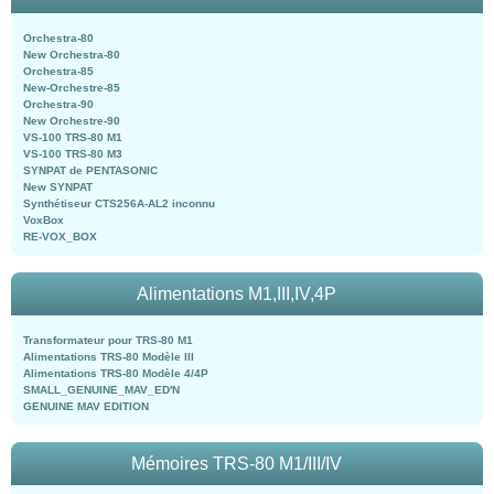
Orchestra-80
New Orchestra-80
Orchestra-85
New-Orchestre-85
Orchestra-90
New Orchestre-90
VS-100 TRS-80 M1
VS-100 TRS-80 M3
SYNPAT de PENTASONIC
New SYNPAT
Synthétiseur CTS256A-AL2 inconnu
VoxBox
RE-VOX_BOX
Alimentations M1,III,IV,4P
Transformateur pour TRS-80 M1
Alimentations TRS-80 Modèle III
Alimentations TRS-80 Modèle 4/4P
SMALL_GENUINE_MAV_ED'N
GENUINE MAV EDITION
Mémoires TRS-80 M1/III/IV