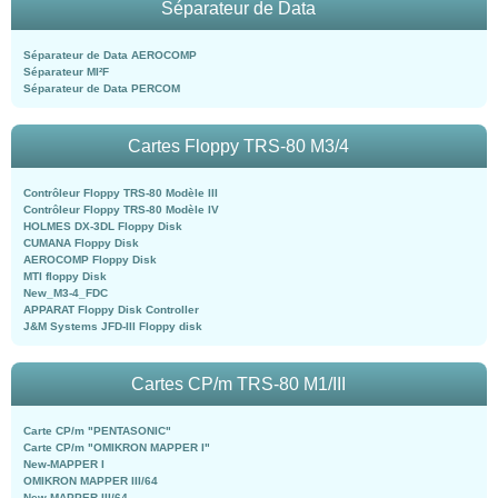
Séparateur de Data
Séparateur de Data AEROCOMP
Séparateur MI²F
Séparateur de Data PERCOM
Cartes Floppy TRS-80 M3/4
Contrôleur Floppy TRS-80 Modèle III
Contrôleur Floppy TRS-80 Modèle IV
HOLMES DX-3DL Floppy Disk
CUMANA Floppy Disk
AEROCOMP Floppy Disk
MTI floppy Disk
New_M3-4_FDC
APPARAT Floppy Disk Controller
J&M Systems JFD-III Floppy disk
Cartes CP/m TRS-80 M1/III
Carte CP/m "PENTASONIC"
Carte CP/m "OMIKRON MAPPER I"
New-MAPPER I
OMIKRON MAPPER III/64
New-MAPPER III/64