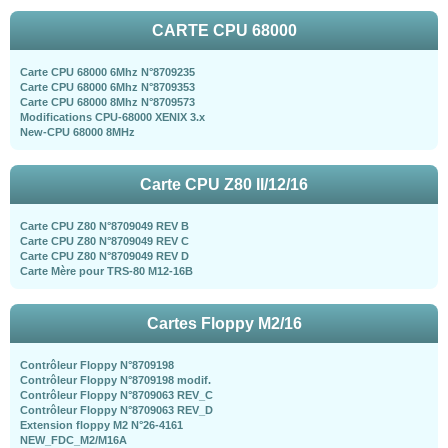
CARTE CPU 68000
Carte CPU 68000 6Mhz N°8709235
Carte CPU 68000 6Mhz N°8709353
Carte CPU 68000 8Mhz N°8709573
Modifications CPU-68000 XENIX 3.x
New-CPU 68000 8MHz
Carte CPU Z80 II/12/16
Carte CPU Z80 N°8709049 REV B
Carte CPU Z80 N°8709049 REV C
Carte CPU Z80 N°8709049 REV D
Carte Mère pour TRS-80 M12-16B
Cartes Floppy M2/16
Contrôleur Floppy N°8709198
Contrôleur Floppy N°8709198 modif.
Contrôleur Floppy N°8709063 REV_C
Contrôleur Floppy N°8709063 REV_D
Extension floppy M2 N°26-4161
NEW_FDC_M2/M16A