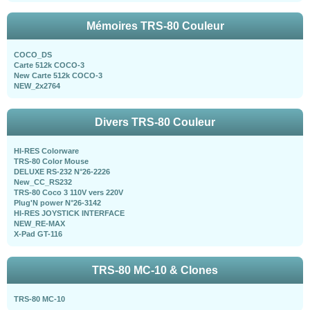
Mémoires TRS-80 Couleur
COCO_DS
Carte 512k COCO-3
New Carte 512k COCO-3
NEW_2x2764
Divers TRS-80 Couleur
HI-RES Colorware
TRS-80 Color Mouse
DELUXE RS-232 N°26-2226
New_CC_RS232
TRS-80 Coco 3 110V vers 220V
Plug'N power N°26-3142
HI-RES JOYSTICK INTERFACE
NEW_RE-MAX
X-Pad GT-116
TRS-80 MC-10 & Clones
TRS-80 MC-10