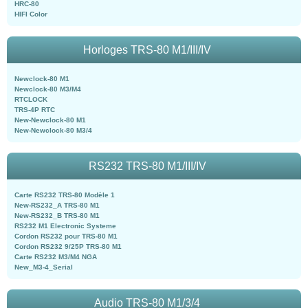
HRC-80
HIFI Color
Horloges TRS-80 M1/III/IV
Newclock-80 M1
Newclock-80 M3/M4
RTCLOCK
TRS-4P RTC
New-Newclock-80 M1
New-Newclock-80 M3/4
RS232 TRS-80 M1/III/IV
Carte RS232 TRS-80 Modèle 1
New-RS232_A TRS-80 M1
New-RS232_B TRS-80 M1
RS232 M1 Electronic Systeme
Cordon RS232 pour TRS-80 M1
Cordon RS232 9/25P TRS-80 M1
Carte RS232 M3/M4 NGA
New_M3-4_Serial
Audio TRS-80 M1/3/4