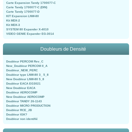
Carte Expansion Tandy 1700077-C
Carte Tandy 1700077-C (DIN)
Carte Tandy 1700077-D
KIT Expansion LNW-80
Kit MDX-2
Kit MDX-3
SYSTEM 80 Expander X-4010
VIDEO GENIE Expander EG-3014
Doubleurs de Densité
Doubleur PERCOM Rev_C
New_Doubleur PERCOM II_A
Doubleur_NEW_PERC
Doubleur type LNW-80 3_ 5_8
New Doubleur LNW-80 5_8
Doubleur EACA EG3021
New Doubleur EACA
Doubleur AEROCOMP
New Doubleur AEROCOMP
Doubleur TANDY 26-1143
Doubleur MICRO PRODUCTION
Doubleur RCE_JB
Doubleur IGK?
Doubleur non identifié