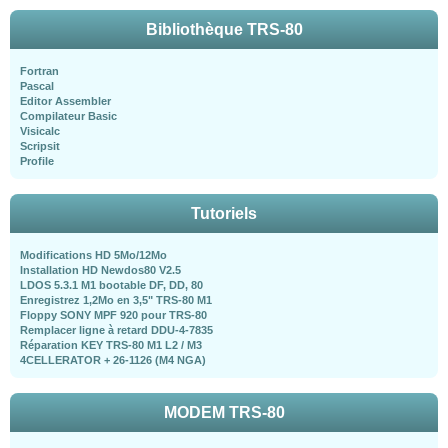
Bibliothèque TRS-80
Fortran
Pascal
Editor Assembler
Compilateur Basic
Visicalc
Scripsit
Profile
Tutoriels
Modifications HD 5Mo/12Mo
Installation HD Newdos80 V2.5
LDOS 5.3.1 M1 bootable DF, DD, 80
Enregistrez 1,2Mo en 3,5" TRS-80 M1
Floppy SONY MPF 920 pour TRS-80
Remplacer ligne à retard DDU-4-7835
Réparation KEY TRS-80 M1 L2 / M3
4CELLERATOR + 26-1126 (M4 NGA)
MODEM TRS-80