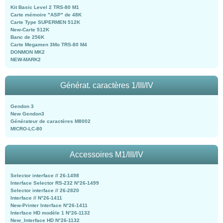
Kit Basic Level 2 TRS-80 M1
Carte mémoire "ASP" de 48K
Carte Type SUPERMEN 512K
New-Carte 512K
Banc de 256K
Carte Megamen 3Mo TRS-80 M4
DONMON MK2
NEW-MARK2
Générat. caractères 1/III/IV
Gendon 3
New Gendon3
Générateur de caractères M8002
MICRO-LC-80
Accessoires M1/III/IV
Selector interface // 26-1498
Interface Selector RS-232 N°26-1499
Selector interface // 26-2820
Interface // N°26-1411
New-Printer Interface N°26-1411
Interface HD modèle 1 N°26-1132
New_Interface HD N°26-1132