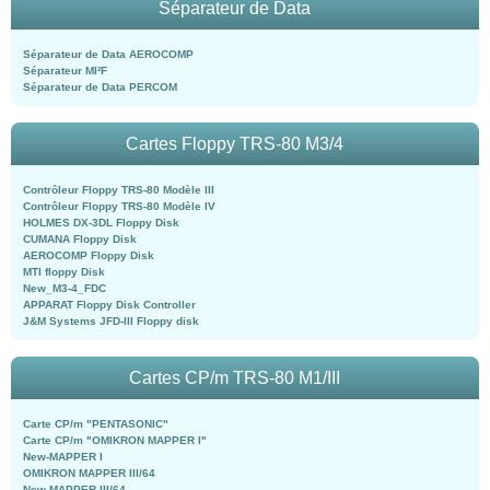
Séparateur de Data
Séparateur de Data AEROCOMP
Séparateur MI²F
Séparateur de Data PERCOM
Cartes Floppy TRS-80 M3/4
Contrôleur Floppy TRS-80 Modèle III
Contrôleur Floppy TRS-80 Modèle IV
HOLMES DX-3DL Floppy Disk
CUMANA Floppy Disk
AEROCOMP Floppy Disk
MTI floppy Disk
New_M3-4_FDC
APPARAT Floppy Disk Controller
J&M Systems JFD-III Floppy disk
Cartes CP/m TRS-80 M1/III
Carte CP/m "PENTASONIC"
Carte CP/m "OMIKRON MAPPER I"
New-MAPPER I
OMIKRON MAPPER III/64
New-MAPPER III/64