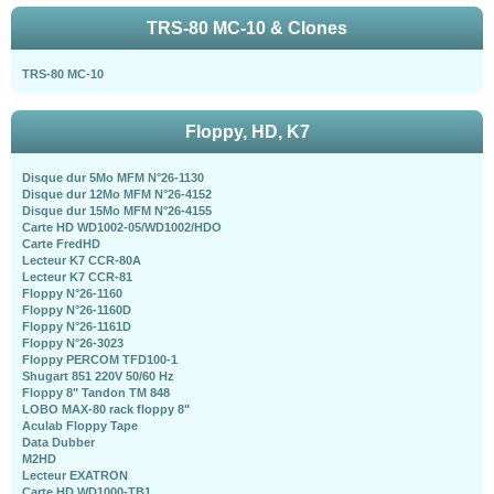
TRS-80 MC-10 & Clones
TRS-80 MC-10
Floppy, HD, K7
Disque dur 5Mo MFM N°26-1130
Disque dur 12Mo MFM N°26-4152
Disque dur 15Mo MFM N°26-4155
Carte HD WD1002-05/WD1002/HDO
Carte FredHD
Lecteur K7 CCR-80A
Lecteur K7 CCR-81
Floppy N°26-1160
Floppy N°26-1160D
Floppy N°26-1161D
Floppy N°26-3023
Floppy PERCOM TFD100-1
Shugart 851 220V 50/60 Hz
Floppy 8" Tandon TM 848
LOBO MAX-80 rack floppy 8"
Aculab Floppy Tape
Data Dubber
M2HD
Lecteur EXATRON
Carte HD WD1000-TB1