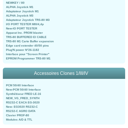
NEWKEY / 80
ALPHA Joystick M1
Adaptateur Joystick M1
ALPHA Joystick M3
Adaptateur Joystick TRS-80 M3
I/O PORT TESTER MIII/4,4p
New-IO PORT TESTER
Apparat Inc. PROM blaster
TRS-80 BUFFERED EI CABLE
TRS-80 M1 Carte Buffer expansion
Edge card estender 40/50 pins
Plug'N power N°26-1182
Interface pour "Screen Printer"
EPROM Programmer TRS-80 M1
Accessoires Clones 1/III/IV
PCM 50/40 Interface
New-PCM 50/40 Interface
Synthétiseur FRED LE-16
NEW_VG_FRED_SYNTH
RS232-C EACA EG-3020
New- EG3020 RS232-C
RS232-C AGRO DATA
Clavier PROF-80
Modules A/D & TTL