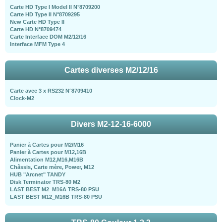
Carte HD Type I Model II N°8709200
Carte HD Type II N°8709295
New Carte HD Type II
Carte HD N°8709474
Carte Interface DOM M2/12/16
Interface MFM Type 4
Cartes diverses M2/12/16
Carte avec 3 x RS232 N°8709410
Clock-M2
Divers M2-12-16-6000
Panier à Cartes pour M2/M16
Panier à Cartes pour M12,16B
Alimentation M12,M16,M16B
Châssis, Carte mère, Power, M12
HUB "Arcnet" TANDY
Disk Terminator TRS-80 M2
LAST BEST M2_M16A TRS-80 PSU
LAST BEST M12_M16B TRS-80 PSU