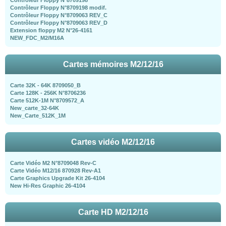
Contrôleur Floppy N°8709198
Contrôleur Floppy N°8709198 modif.
Contrôleur Floppy N°8709063 REV_C
Contrôleur Floppy N°8709063 REV_D
Extension floppy M2 N°26-4161
NEW_FDC_M2/M16A
Cartes mémoires M2/12/16
Carte 32K - 64K 8709050_B
Carte 128K - 256K N°8706236
Carte 512K-1M N°8709572_A
New_carte_32-64K
New_Carte_512K_1M
Cartes vidéo M2/12/16
Carte Vidéo M2 N°8709048 Rev-C
Carte Vidéo M12/16 870928 Rev-A1
Carte Graphics Upgrade Kit 26-4104
New Hi-Res Graphic 26-4104
Carte HD M2/12/16