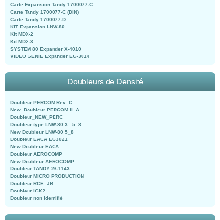
Carte Expansion Tandy 1700077-C
Carte Tandy 1700077-C (DIN)
Carte Tandy 1700077-D
KIT Expansion LNW-80
Kit MDX-2
Kit MDX-3
SYSTEM 80 Expander X-4010
VIDEO GENIE Expander EG-3014
Doubleurs de Densité
Doubleur PERCOM Rev_C
New_Doubleur PERCOM II_A
Doubleur_NEW_PERC
Doubleur type LNW-80 3_ 5_8
New Doubleur LNW-80 5_8
Doubleur EACA EG3021
New Doubleur EACA
Doubleur AEROCOMP
New Doubleur AEROCOMP
Doubleur TANDY 26-1143
Doubleur MICRO PRODUCTION
Doubleur RCE_JB
Doubleur IGK?
Doubleur non identifié