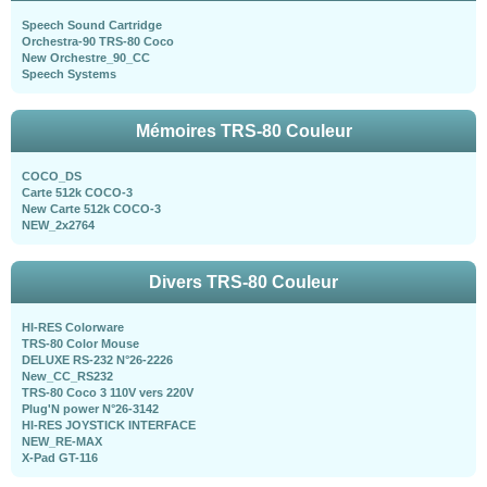
Speech Sound Cartridge
Orchestra-90 TRS-80 Coco
New Orchestre_90_CC
Speech Systems
Mémoires TRS-80 Couleur
COCO_DS
Carte 512k COCO-3
New Carte 512k COCO-3
NEW_2x2764
Divers TRS-80 Couleur
HI-RES Colorware
TRS-80 Color Mouse
DELUXE RS-232 N°26-2226
New_CC_RS232
TRS-80 Coco 3 110V vers 220V
Plug'N power N°26-3142
HI-RES JOYSTICK INTERFACE
NEW_RE-MAX
X-Pad GT-116