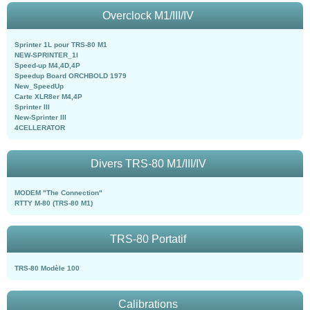
Overclock M1/III/IV
Sprinter 1L pour TRS-80 M1
NEW-SPRINTER_1l
Speed-up M4,4D,4P
Speedup Board ORCHBOLD 1979
New_SpeedUp
Carte XLR8er M4,4P
Sprinter III
New-Sprinter III
4CELLERATOR
Divers TRS-80 M1/III/IV
MODEM "The Connection"
RTTY M-80 (TRS-80 M1)
TRS-80 Portatif
TRS-80 Modèle 100
Calibrations