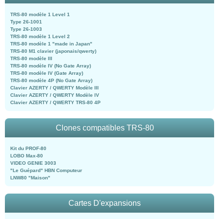
TRS-80 modèle 1 Level 1
Type 26-1001
Type 26-1003
TRS-80 modèle 1 Level 2
TRS-80 modèle 1 "made in Japan"
TRS-80 M1 clavier (japonais/qwerty)
TRS-80 modèle III
TRS-80 modèle IV (No Gate Array)
TRS-80 modèle IV (Gate Array)
TRS-80 modèle 4P (No Gate Array)
Clavier AZERTY / QWERTY Modèle III
Clavier AZERTY / QWERTY Modèle IV
Clavier AZERTY / QWERTY TRS-80 4P
Clones compatibles TRS-80
Kit du PROF-80
LOBO Max-80
VIDEO GENIE 3003
"Le Guépard" HBN Computeur
LNW80 "Maison"
Cartes D'expansions