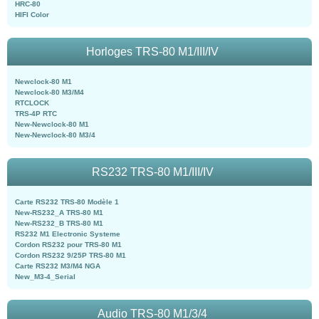
HRC-80
HIFI Color
Horloges TRS-80 M1/III/IV
Newclock-80 M1
Newclock-80 M3/M4
RTCLOCK
TRS-4P RTC
New-Newclock-80 M1
New-Newclock-80 M3/4
RS232 TRS-80 M1/III/IV
Carte RS232 TRS-80 Modèle 1
New-RS232_A TRS-80 M1
New-RS232_B TRS-80 M1
RS232 M1 Electronic Systeme
Cordon RS232 pour TRS-80 M1
Cordon RS232 9/25P TRS-80 M1
Carte RS232 M3/M4 NGA
New_M3-4_Serial
Audio TRS-80 M1/3/4