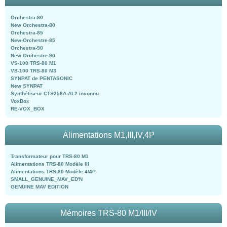
Orchestra-80
New Orchestra-80
Orchestra-85
New-Orchestre-85
Orchestra-90
New Orchestre-90
VS-100 TRS-80 M1
VS-100 TRS-80 M3
SYNPAT de PENTASONIC
New SYNPAT
Synthétiseur CTS256A-AL2 inconnu
VoxBox
RE-VOX_BOX
Alimentations M1,III,IV,4P
Transformateur pour TRS-80 M1
Alimentations TRS-80 Modèle III
Alimentations TRS-80 Modèle 4/4P
SMALL_GENUINE_MAV_ED'N
GENUINE MAV EDITION
Mémoires TRS-80 M1/III/IV