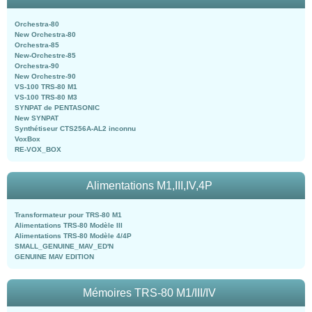
Orchestra-80
New Orchestra-80
Orchestra-85
New-Orchestre-85
Orchestra-90
New Orchestre-90
VS-100 TRS-80 M1
VS-100 TRS-80 M3
SYNPAT de PENTASONIC
New SYNPAT
Synthétiseur CTS256A-AL2 inconnu
VoxBox
RE-VOX_BOX
Alimentations M1,III,IV,4P
Transformateur pour TRS-80 M1
Alimentations TRS-80 Modèle III
Alimentations TRS-80 Modèle 4/4P
SMALL_GENUINE_MAV_ED'N
GENUINE MAV EDITION
Mémoires TRS-80 M1/III/IV