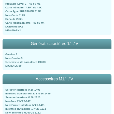
Kit Basic Level 2 TRS-80 M1
Carte mémoire "ASP" de 48K
Carte Type SUPERMEN 512K
New-Carte 512K
Banc de 256K
Carte Megamen 3Mo TRS-80 M4
DONMON MK2
NEW-MARK2
Générat. caractères 1/III/IV
Gendon 3
New Gendon3
Générateur de caractères M8002
MICRO-LC-80
Accessoires M1/III/IV
Selector interface // 26-1498
Interface Selector RS-232 N°26-1499
Selector interface // 26-2820
Interface // N°26-1411
New-Printer Interface N°26-1411
Interface HD modèle 1 N°26-1132
New_Interface HD N°26-1132