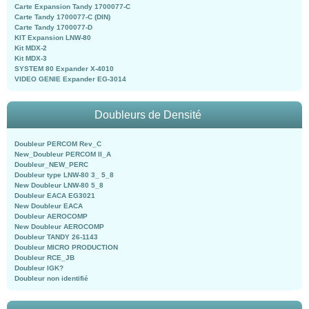
Carte Expansion Tandy 1700077-C
Carte Tandy 1700077-C (DIN)
Carte Tandy 1700077-D
KIT Expansion LNW-80
Kit MDX-2
Kit MDX-3
SYSTEM 80 Expander X-4010
VIDEO GENIE Expander EG-3014
Doubleurs de Densité
Doubleur PERCOM Rev_C
New_Doubleur PERCOM II_A
Doubleur_NEW_PERC
Doubleur type LNW-80 3_ 5_8
New Doubleur LNW-80 5_8
Doubleur EACA EG3021
New Doubleur EACA
Doubleur AEROCOMP
New Doubleur AEROCOMP
Doubleur TANDY 26-1143
Doubleur MICRO PRODUCTION
Doubleur RCE_JB
Doubleur IGK?
Doubleur non identifié