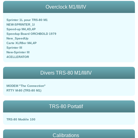
Overclock M1/III/IV
Sprinter 1L pour TRS-80 M1
NEW-SPRINTER_1l
Speed-up M4,4D,4P
Speedup Board ORCHBOLD 1979
New_SpeedUp
Carte XLR8er M4,4P
Sprinter III
New-Sprinter III
4CELLERATOR
Divers TRS-80 M1/III/IV
MODEM "The Connection"
RTTY M-80 (TRS-80 M1)
TRS-80 Portatif
TRS-80 Modèle 100
Calibrations