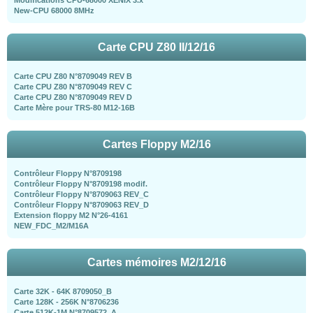
New-CPU 68000 8MHz
Carte CPU Z80 II/12/16
Carte CPU Z80 N°8709049 REV B
Carte CPU Z80 N°8709049 REV C
Carte CPU Z80 N°8709049 REV D
Carte Mère pour TRS-80 M12-16B
Cartes Floppy M2/16
Contrôleur Floppy N°8709198
Contrôleur Floppy N°8709198 modif.
Contrôleur Floppy N°8709063 REV_C
Contrôleur Floppy N°8709063 REV_D
Extension floppy M2 N°26-4161
NEW_FDC_M2/M16A
Cartes mémoires M2/12/16
Carte 32K - 64K 8709050_B
Carte 128K - 256K N°8706236
Carte 512K-1M N°8709572_A