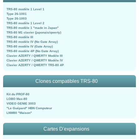
TRS-80 modèle 1 Level 1
Type 26-1001
Type 26-1003
TRS-80 modèle 1 Level 2
TRS-80 modèle 1 "made in Japan"
TRS-80 M1 clavier (japonais/qwerty)
TRS-80 modèle III
TRS-80 modèle IV (No Gate Array)
TRS-80 modèle IV (Gate Array)
TRS-80 modèle 4P (No Gate Array)
Clavier AZERTY / QWERTY Modèle III
Clavier AZERTY / QWERTY Modèle IV
Clavier AZERTY / QWERTY TRS-80 4P
Clones compatibles TRS-80
Kit du PROF-80
LOBO Max-80
VIDEO GENIE 3003
"Le Guépard" HBN Computeur
LNW80 "Maison"
Cartes D'expansions