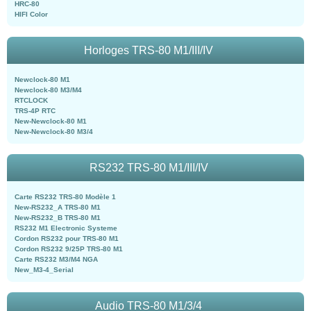
HRC-80
HIFI Color
Horloges TRS-80 M1/III/IV
Newclock-80 M1
Newclock-80 M3/M4
RTCLOCK
TRS-4P RTC
New-Newclock-80 M1
New-Newclock-80 M3/4
RS232 TRS-80 M1/III/IV
Carte RS232 TRS-80 Modèle 1
New-RS232_A TRS-80 M1
New-RS232_B TRS-80 M1
RS232 M1 Electronic Systeme
Cordon RS232 pour TRS-80 M1
Cordon RS232 9/25P TRS-80 M1
Carte RS232 M3/M4 NGA
New_M3-4_Serial
Audio TRS-80 M1/3/4