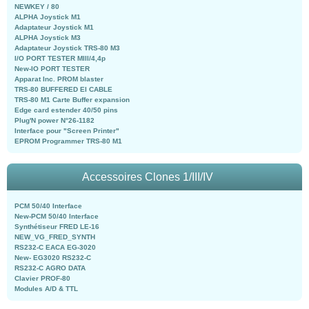
NEWKEY / 80
ALPHA Joystick M1
Adaptateur Joystick M1
ALPHA Joystick M3
Adaptateur Joystick TRS-80 M3
I/O PORT TESTER MIII/4,4p
New-IO PORT TESTER
Apparat Inc. PROM blaster
TRS-80 BUFFERED EI CABLE
TRS-80 M1 Carte Buffer expansion
Edge card estender 40/50 pins
Plug'N power N°26-1182
Interface pour "Screen Printer"
EPROM Programmer TRS-80 M1
Accessoires Clones 1/III/IV
PCM 50/40 Interface
New-PCM 50/40 Interface
Synthétiseur FRED LE-16
NEW_VG_FRED_SYNTH
RS232-C EACA EG-3020
New- EG3020 RS232-C
RS232-C AGRO DATA
Clavier PROF-80
Modules A/D & TTL