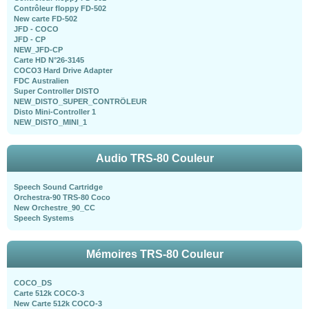
Contrôleur floppy FD-502
New carte FD-502
JFD - COCO
JFD - CP
NEW_JFD-CP
Carte HD N°26-3145
COCO3 Hard Drive Adapter
FDC Australien
Super Controller DISTO
NEW_DISTO_SUPER_CONTRÖLEUR
Disto Mini-Controller 1
NEW_DISTO_MINI_1
Audio TRS-80 Couleur
Speech Sound Cartridge
Orchestra-90 TRS-80 Coco
New Orchestre_90_CC
Speech Systems
Mémoires TRS-80 Couleur
COCO_DS
Carte 512k COCO-3
New Carte 512k COCO-3