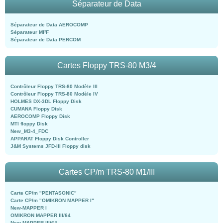
Séparateur de Data
Séparateur de Data AEROCOMP
Séparateur MI²F
Séparateur de Data PERCOM
Cartes Floppy TRS-80 M3/4
Contrôleur Floppy TRS-80 Modèle III
Contrôleur Floppy TRS-80 Modèle IV
HOLMES DX-3DL Floppy Disk
CUMANA Floppy Disk
AEROCOMP Floppy Disk
MTI floppy Disk
New_M3-4_FDC
APPARAT Floppy Disk Controller
J&M Systems JFD-III Floppy disk
Cartes CP/m TRS-80 M1/III
Carte CP/m "PENTASONIC"
Carte CP/m "OMIKRON MAPPER I"
New-MAPPER I
OMIKRON MAPPER III/64
New-MAPPER III/64