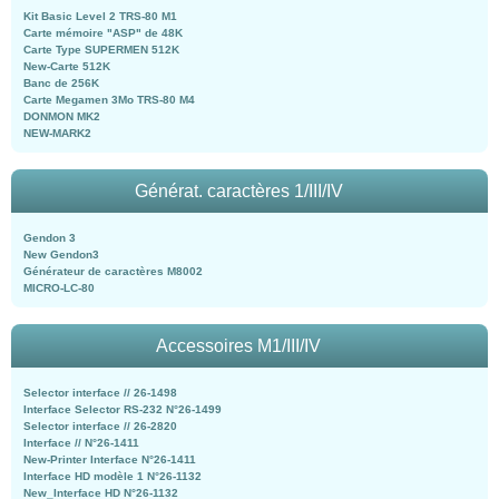
Kit Basic Level 2 TRS-80 M1
Carte mémoire "ASP" de 48K
Carte Type SUPERMEN 512K
New-Carte 512K
Banc de 256K
Carte Megamen 3Mo TRS-80 M4
DONMON MK2
NEW-MARK2
Générat. caractères 1/III/IV
Gendon 3
New Gendon3
Générateur de caractères M8002
MICRO-LC-80
Accessoires M1/III/IV
Selector interface // 26-1498
Interface Selector RS-232 N°26-1499
Selector interface // 26-2820
Interface // N°26-1411
New-Printer Interface N°26-1411
Interface HD modèle 1 N°26-1132
New_Interface HD N°26-1132