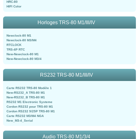
HRC-80
HIFI Color
Horloges TRS-80 M1/III/IV
Newclock-80 M1
Newclock-80 M3/M4
RTCLOCK
TRS-4P RTC
New-Newclock-80 M1
New-Newclock-80 M3/4
RS232 TRS-80 M1/III/IV
Carte RS232 TRS-80 Modèle 1
New-RS232_A TRS-80 M1
New-RS232_B TRS-80 M1
RS232 M1 Electronic Systeme
Cordon RS232 pour TRS-80 M1
Cordon RS232 9/25P TRS-80 M1
Carte RS232 M3/M4 NGA
New_M3-4_Serial
Audio TRS-80 M1/3/4