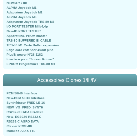
NEWKEY / 80
ALPHA Joystick M1
Adaptateur Joystick M1
ALPHA Joystick M3
Adaptateur Joystick TRS-80 M3
I/O PORT TESTER MIII/4,4p
New-IO PORT TESTER
Apparat Inc. PROM blaster
TRS-80 BUFFERED EI CABLE
TRS-80 M1 Carte Buffer expansion
Edge card estender 40/50 pins
Plug'N power N°26-1182
Interface pour "Screen Printer"
EPROM Programmer TRS-80 M1
Accessoires Clones 1/III/IV
PCM 50/40 Interface
New-PCM 50/40 Interface
Synthétiseur FRED LE-16
NEW_VG_FRED_SYNTH
RS232-C EACA EG-3020
New- EG3020 RS232-C
RS232-C AGRO DATA
Clavier PROF-80
Modules A/D & TTL