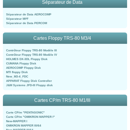
Séparateur de Data
Séparateur de Data AEROCOMP
Séparateur MI²F
Séparateur de Data PERCOM
Cartes Floppy TRS-80 M3/4
Contrôleur Floppy TRS-80 Modèle III
Contrôleur Floppy TRS-80 Modèle IV
HOLMES DX-3DL Floppy Disk
CUMANA Floppy Disk
AEROCOMP Floppy Disk
MTI floppy Disk
New_M3-4_FDC
APPARAT Floppy Disk Controller
J&M Systems JFD-III Floppy disk
Cartes CP/m TRS-80 M1/III
Carte CP/m "PENTASONIC"
Carte CP/m "OMIKRON MAPPER I"
New-MAPPER I
OMIKRON MAPPER III/64
New-MAPPER III/64