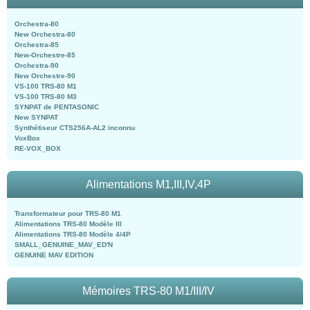
Orchestra-80
New Orchestra-80
Orchestra-85
New-Orchestre-85
Orchestra-90
New Orchestre-90
VS-100 TRS-80 M1
VS-100 TRS-80 M3
SYNPAT de PENTASONIC
New SYNPAT
Synthétiseur CTS256A-AL2 inconnu
VoxBox
RE-VOX_BOX
Alimentations M1,III,IV,4P
Transformateur pour TRS-80 M1
Alimentations TRS-80 Modèle III
Alimentations TRS-80 Modèle 4/4P
SMALL_GENUINE_MAV_ED'N
GENUINE MAV EDITION
Mémoires TRS-80 M1/III/IV