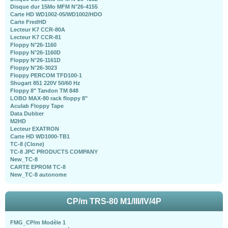
Disque dur 15Mo MFM N°26-4155
Carte HD WD1002-05/WD1002/HDO
Carte FredHD
Lecteur K7 CCR-80A
Lecteur K7 CCR-81
Floppy N°26-1160
Floppy N°26-1160D
Floppy N°26-1161D
Floppy N°26-3023
Floppy PERCOM TFD100-1
Shugart 851 220V 50/60 Hz
Floppy 8" Tandon TM 848
LOBO MAX-80 rack floppy 8"
Aculab Floppy Tape
Data Dubber
M2HD
Lecteur EXATRON
Carte HD WD1000-TB1
TC-8 (Clone)
TC-8 JPC PRODUCTS COMPANY
New_TC-8
CARTE EPROM TC-8
New_TC-8 autonome
CP/m TRS-80 M1/III/IV/4P
FMG_CP/m Modèle 1