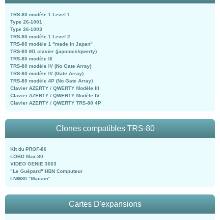
TRS-80 modèle 1 Level 1
Type 26-1001
Type 26-1003
TRS-80 modèle 1 Level 2
TRS-80 modèle 1 "made in Japan"
TRS-80 M1 clavier (japonais/qwerty)
TRS-80 modèle III
TRS-80 modèle IV (No Gate Array)
TRS-80 modèle IV (Gate Array)
TRS-80 modèle 4P (No Gate Array)
Clavier AZERTY / QWERTY Modèle III
Clavier AZERTY / QWERTY Modèle IV
Clavier AZERTY / QWERTY TRS-80 4P
Clones compatibles TRS-80
Kit du PROF-80
LOBO Max-80
VIDEO GENIE 3003
"Le Guépard" HBN Computeur
LNW80 "Maison"
Cartes D'expansions