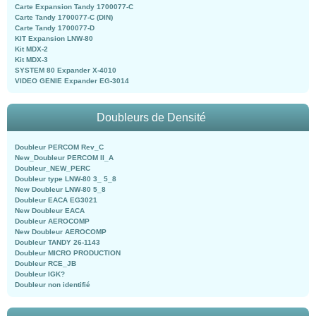
Carte Expansion Tandy 1700077-C
Carte Tandy 1700077-C (DIN)
Carte Tandy 1700077-D
KIT Expansion LNW-80
Kit MDX-2
Kit MDX-3
SYSTEM 80 Expander X-4010
VIDEO GENIE Expander EG-3014
Doubleurs de Densité
Doubleur PERCOM Rev_C
New_Doubleur PERCOM II_A
Doubleur_NEW_PERC
Doubleur type LNW-80 3_ 5_8
New Doubleur LNW-80 5_8
Doubleur EACA EG3021
New Doubleur EACA
Doubleur AEROCOMP
New Doubleur AEROCOMP
Doubleur TANDY 26-1143
Doubleur MICRO PRODUCTION
Doubleur RCE_JB
Doubleur IGK?
Doubleur non identifié