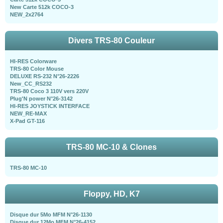
New Carte 512k COCO-3
NEW_2x2764
Divers TRS-80 Couleur
HI-RES Colorware
TRS-80 Color Mouse
DELUXE RS-232 N°26-2226
New_CC_RS232
TRS-80 Coco 3 110V vers 220V
Plug'N power N°26-3142
HI-RES JOYSTICK INTERFACE
NEW_RE-MAX
X-Pad GT-116
TRS-80 MC-10 & Clones
TRS-80 MC-10
Floppy, HD, K7
Disque dur 5Mo MFM N°26-1130
Disque dur 12Mo MFM N°26-4152