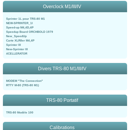
Overclock M1/III/IV
Sprinter 1L pour TRS-80 M1
NEW-SPRINTER_1l
Speed-up M4,4D,4P
Speedup Board ORCHBOLD 1979
New_SpeedUp
Carte XLR8er M4,4P
Sprinter III
New-Sprinter III
4CELLERATOR
Divers TRS-80 M1/III/IV
MODEM "The Connection"
RTTY M-80 (TRS-80 M1)
TRS-80 Portatif
TRS-80 Modèle 100
Calibrations