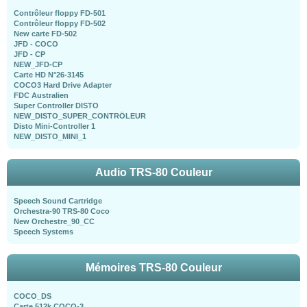
Contrôleur floppy FD-501
Contrôleur floppy FD-502
New carte FD-502
JFD - COCO
JFD - CP
NEW_JFD-CP
Carte HD N°26-3145
COCO3 Hard Drive Adapter
FDC Australien
Super Controller DISTO
NEW_DISTO_SUPER_CONTRÖLEUR
Disto Mini-Controller 1
NEW_DISTO_MINI_1
Audio TRS-80 Couleur
Speech Sound Cartridge
Orchestra-90 TRS-80 Coco
New Orchestre_90_CC
Speech Systems
Mémoires TRS-80 Couleur
COCO_DS
Carte 512k COCO-3