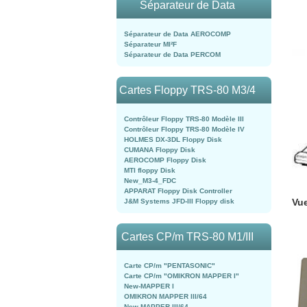
Séparateur de Data
Séparateur de Data AEROCOMP
Séparateur MI²F
Séparateur de Data PERCOM
Cartes Floppy TRS-80 M3/4
Contrôleur Floppy TRS-80 Modèle III
Contrôleur Floppy TRS-80 Modèle IV
HOLMES DX-3DL Floppy Disk
CUMANA Floppy Disk
AEROCOMP Floppy Disk
MTI floppy Disk
New_M3-4_FDC
APPARAT Floppy Disk Controller
Vue
J&M Systems JFD-III Floppy disk
Cartes CP/m TRS-80 M1/III
Carte CP/m "PENTASONIC"
Carte CP/m "OMIKRON MAPPER I"
New-MAPPER I
OMIKRON MAPPER III/64
New-MAPPER III/64