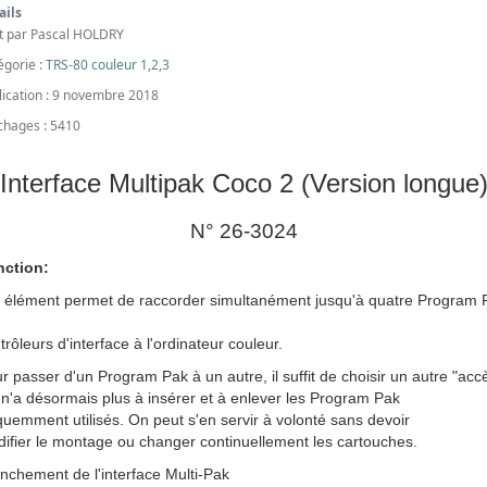
ails
it par
Pascal HOLDRY
égorie :
TRS-80 couleur 1,2,3
lication : 9 novembre 2018
ichages : 5410
Interface Multipak Coco 2 (Version longue
N° 26-3024
nction:
 élément permet de raccorder simultanément jusqu'à quatre Program 
trôleurs d'interface à l'ordinateur couleur.
r passer d'un Program Pak à un autre, il suffit de choisir un autre "acc
n'a désormais plus à insérer et à enlever les Program Pak
quemment utilisés. On peut s'en servir à volonté sans devoir
ifier le montage ou changer continuellement les cartouches.
nchement de l'interface Multi-Pak