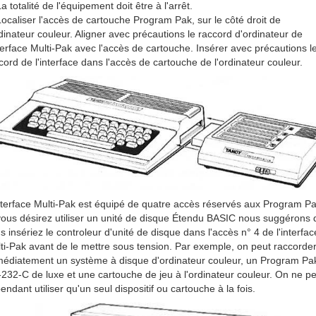
La totalité de l'équipement doit être à l'arrêt.
Localiser l'accès de cartouche Program Pak, sur le côté droit de
rdinateur couleur. Aligner avec précautions le raccord d'ordinateur de
nterface Multi-Pak avec l'accès de cartouche. Insérer avec précautions l
cord de l'interface dans l'accès de cartouche de l'ordinateur couleur.
nterface Multi-Pak est équipé de quatre accès réservés aux Program Pa
vous désirez utiliser un unité de disque Étendu BASIC nous suggérons
s insériez le controleur d'unité de disque dans l'accès n° 4 de l'interfac
ti-Pak avant de le mettre sous tension. Par exemple, on peut raccorde
édiatement un système à disque d'ordinateur couleur, un Program Pa
232-C de luxe et une cartouche de jeu à l'ordinateur couleur. On ne p
endant utiliser qu'un seul dispositif ou cartouche à la fois.