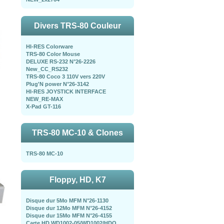
Divers TRS-80 Couleur
HI-RES Colorware
TRS-80 Color Mouse
DELUXE RS-232 N°26-2226
New_CC_RS232
TRS-80 Coco 3 110V vers 220V
Plug'N power N°26-3142
HI-RES JOYSTICK INTERFACE
NEW_RE-MAX
X-Pad GT-116
TRS-80 MC-10 & Clones
TRS-80 MC-10
Floppy, HD, K7
Disque dur 5Mo MFM N°26-1130
Disque dur 12Mo MFM N°26-4152
Disque dur 15Mo MFM N°26-4155
Carte HD WD1002-05/WD1002/HDO