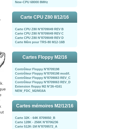
New-CPU 68000 8MHz
Carte CPU Z80 II/12/16
e
Carte CPU Z80 N°8709049 REV B
Carte CPU Z80 N°8709049 REV C
Carte CPU Z80 N°8709049 REV D
Carte Mère pour TRS-80 M12-16B
Cartes Floppy M2/16
Contrôleur Floppy N°8709198
Contrôleur Floppy N°8709198 modif.
Contrôleur Floppy N°8709063 REV_C
Contrôleur Floppy N°8709063 REV_D
k.
Extension floppy M2 N°26-4161
 que
NEW_FDC_M2/M16A
e
r
Cartes mémoires M2/12/16
k
eut
Carte 32K - 64K 8709050_B
Carte 128K - 256K N°8706236
Carte 512K-1M N°8709572_A