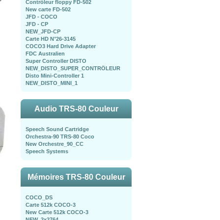
Contrôleur floppy FD-502
New carte FD-502
JFD - COCO
JFD - CP
NEW_JFD-CP
Carte HD N°26-3145
COCO3 Hard Drive Adapter
FDC Australien
Super Controller DISTO
NEW_DISTO_SUPER_CONTRÖLEUR
Disto Mini-Controller 1
NEW_DISTO_MINI_1
Audio TRS-80 Couleur
Speech Sound Cartridge
Orchestra-90 TRS-80 Coco
New Orchestre_90_CC
Speech Systems
Mémoires TRS-80 Couleur
COCO_DS
Carte 512k COCO-3
New Carte 512k COCO-3
NEW_2x2764