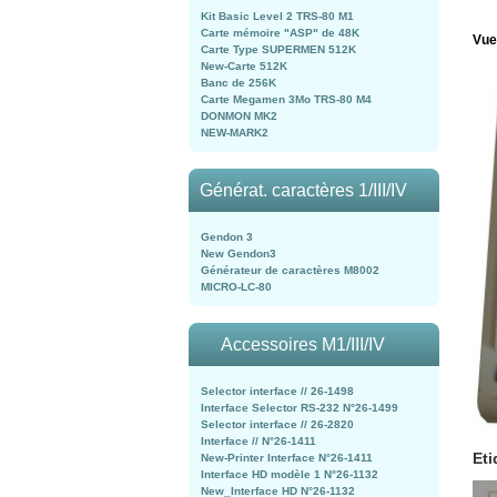
Kit Basic Level 2 TRS-80 M1
Carte mémoire "ASP" de 48K
Vue
Carte Type SUPERMEN 512K
New-Carte 512K
Banc de 256K
Carte Megamen 3Mo TRS-80 M4
DONMON MK2
NEW-MARK2
Générat. caractères 1/III/IV
Gendon 3
New Gendon3
Générateur de caractères M8002
MICRO-LC-80
Accessoires M1/III/IV
Selector interface // 26-1498
Interface Selector RS-232 N°26-1499
Selector interface // 26-2820
Interface // N°26-1411
Eti
New-Printer Interface N°26-1411
Interface HD modèle 1 N°26-1132
New_Interface HD N°26-1132