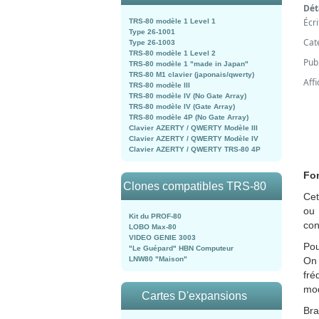
Dét
Écr
TRS-80 modèle 1 Level 1
Type 26-1001
Cat
Type 26-1003
TRS-80 modèle 1 Level 2
Pub
TRS-80 modèle 1 "made in Japan"
TRS-80 M1 clavier (japonais/qwerty)
Aff
TRS-80 modèle III
TRS-80 modèle IV (No Gate Array)
TRS-80 modèle IV (Gate Array)
TRS-80 modèle 4P (No Gate Array)
Clavier AZERTY / QWERTY Modèle III
Clavier AZERTY / QWERTY Modèle IV
Clavier AZERTY / QWERTY TRS-80 4P
Fo
Clones compatibles TRS-80
Cet
ou
Kit du PROF-80
con
LOBO Max-80
VIDEO GENIE 3003
Pou
"Le Guépard" HBN Computeur
LNW80 "Maison"
On 
fré
mod
Cartes D'expansions
Bra