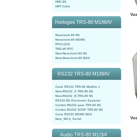
HRC-80
HIFI Color
Vu
Horloges TRS-80 M1/III/IV
Newclock-80 M1
Newclock-80 M3/M4
RTCLOCK
TRS-4P RTC
New-Newclock-80 M1
New-Newclock-80 M3/4
RS232 TRS-80 M1/III/IV
Carte RS232 TRS-80 Modèle 1
New-RS232_A TRS-80 M1
New-RS232_B TRS-80 M1
RS232 M1 Electronic Systeme
Cordon RS232 pour TRS-80 M1
Cordon RS232 9/25P TRS-80 M1
Carte RS232 M3/M4 NGA
Vue
New_M3-4_Serial
Audio TRS-80 M1/3/4