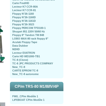
Carte FredHD
Lecteur K7 CCR-80A
Lecteur K7 CCR-81
Floppy N°26-1160
Floppy N°26-1160D
Floppy N°26-1161D
Floppy N°26-3023
Floppy PERCOM TFD100-1
Shugart 851 220V 50/60 Hz
Floppy 8" Tandon TM 848
LOBO MAX-80 rack floppy 8"
Aculab Floppy Tape
Data Dubber
M2HD
Lecteur EXATRON
Carte HD WD1000-TB1
TC-8 (Clone)
TC-8 JPC PRODUCTS COMPANY
New_TC-8
CARTE EPROM TC-8
New_TC-8 autonome
CP/m TRS-80 M1/III/IV/4P
FMG_CP/m Modèle 1
LIFEBOAT CP/m Modèle 1