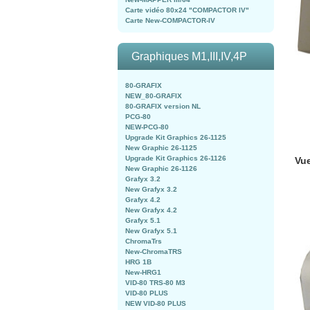
Carte vidéo 80x24 "COMPACTOR IV"
Carte New-COMPACTOR-IV
Graphiques M1,III,IV,4P
80-GRAFIX
NEW_80-GRAFIX
80-GRAFIX version NL
PCG-80
NEW-PCG-80
Upgrade Kit Graphics 26-1125
New Graphic 26-1125
Upgrade Kit Graphics 26-1126
Vue
New Graphic 26-1126
Grafyx 3.2
New Grafyx 3.2
Grafyx 4.2
New Grafyx 4.2
Grafyx 5.1
New Grafyx 5.1
ChromaTrs
New-ChromaTRS
HRG 1B
New-HRG1
VID-80 TRS-80 M3
VID-80 PLUS
NEW VID-80 PLUS