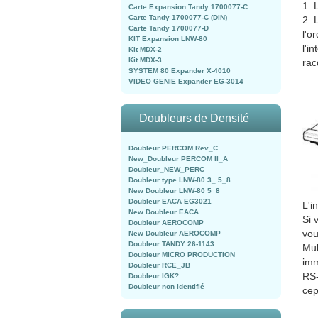
1. 
Carte Expansion Tandy 1700077-C
Carte Tandy 1700077-C (DIN)
2. 
Carte Tandy 1700077-D
l'o
KIT Expansion LNW-80
l'i
Kit MDX-2
Kit MDX-3
rac
SYSTEM 80 Expander X-4010
VIDEO GENIE Expander EG-3014
Doubleurs de Densité
Doubleur PERCOM Rev_C
New_Doubleur PERCOM II_A
Doubleur_NEW_PERC
Doubleur type LNW-80 3_ 5_8
New Doubleur LNW-80 5_8
Doubleur EACA EG3021
L'i
New Doubleur EACA
Si 
Doubleur AEROCOMP
vou
New Doubleur AEROCOMP
Doubleur TANDY 26-1143
Mul
Doubleur MICRO PRODUCTION
imm
Doubleur RCE_JB
RS-
Doubleur IGK?
Doubleur non identifié
cep