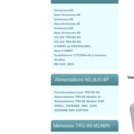
Orchestra-80
New Orchestra-80
Orchestra-85
New-Orchestre-85
Orchestra-90
New Orchestre-90
VS-100 TRS-80 M1
VS-100 TRS-80 M3
SYNPAT de PENTASONIC
New SYNPAT
Synthétiseur CTS256A-AL2 inconnu
VoxBox
RE-VOX_BOX
Vue 
Alimentations M1,III,IV,4P
Transformateur pour TRS-80 M1
Alimentations TRS-80 Modèle III
Alimentations TRS-80 Modèle 4/4P
SMALL_GENUINE_MAV_ED'N
GENUINE MAV EDITION
Mémoires TRS-80 M1/III/IV