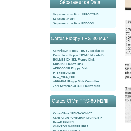
Séparateur de Data
Séparateur de Data AEROCOMP
Séparateur MI²F
Séparateur de Data PERCOM
Cartes Floppy TRS-80 M3/4
Contrôleur Floppy TRS-80 Modèle III
Contrôleur Floppy TRS-80 Modèle IV
HOLMES DX-3DL Floppy Disk
CUMANA Floppy Disk
AEROCOMP Floppy Disk
MTI floppy Disk
New_M3-4_FDC
APPARAT Floppy Disk Controller
J&M Systems JFD-III Floppy disk
Cartes CP/m TRS-80 M1/III
Carte CP/m "PENTASONIC"
Carte CP/m "OMIKRON MAPPER I"
New-MAPPER I
OMIKRON MAPPER III/64
New-MAPPER III/64