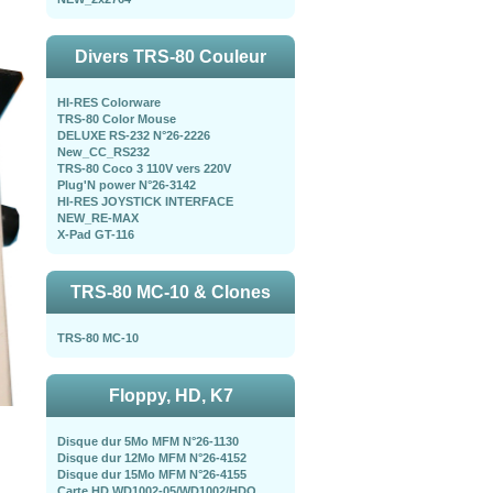
Divers TRS-80 Couleur
HI-RES Colorware
TRS-80 Color Mouse
DELUXE RS-232 N°26-2226
New_CC_RS232
TRS-80 Coco 3 110V vers 220V
Plug'N power N°26-3142
HI-RES JOYSTICK INTERFACE
NEW_RE-MAX
X-Pad GT-116
TRS-80 MC-10 & Clones
TRS-80 MC-10
Floppy, HD, K7
Disque dur 5Mo MFM N°26-1130
Disque dur 12Mo MFM N°26-4152
Disque dur 15Mo MFM N°26-4155
Carte HD WD1002-05/WD1002/HDO