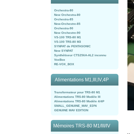
Orchestra-80
New Orchestra-80
Orchestra-85
New-Orchestre-85
Orchestra-90
New Orchestre-90
VS-100 TRS-80 M1
VS-100 TRS-80 M3
SYNPAT de PENTASONIC
New SYNPAT
Synthétiseur CTS256A-AL2 inconnu
VoxBox
RE-VOX_BOX
Alimentations M1,III,IV,4P
Transformateur pour TRS-80 M1
Alimentations TRS-80 Modèle III
Alimentations TRS-80 Modèle 4/4P
SMALL_GENUINE_MAV_ED'N
GENUINE MAV EDITION
Mémoires TRS-80 M1/III/IV