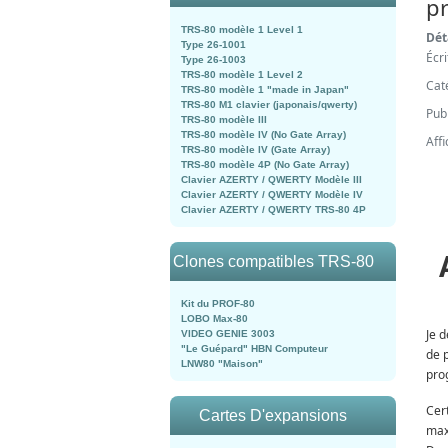
p
TRS-80 modèle 1 Level 1
Dét
Type 26-1001
Écr
Type 26-1003
TRS-80 modèle 1 Level 2
Cat
TRS-80 modèle 1 "made in Japan"
TRS-80 M1 clavier (japonais/qwerty)
Publ
TRS-80 modèle III
TRS-80 modèle IV (No Gate Array)
Aff
TRS-80 modèle IV (Gate Array)
TRS-80 modèle 4P (No Gate Array)
Clavier AZERTY / QWERTY Modèle III
Clavier AZERTY / QWERTY Modèle IV
Clavier AZERTY / QWERTY TRS-80 4P
Clones compatibles TRS-80
Kit du PROF-80
LOBO Max-80
Je 
VIDEO GENIE 3003
"Le Guépard" HBN Computeur
de 
LNW80 "Maison"
pro
Cer
Cartes D'expansions
max