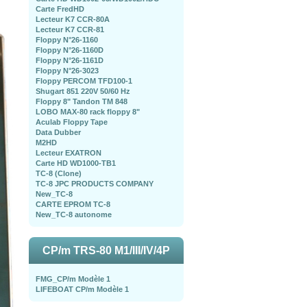
Carte FredHD
Lecteur K7 CCR-80A
Lecteur K7 CCR-81
Floppy N°26-1160
Floppy N°26-1160D
Floppy N°26-1161D
Floppy N°26-3023
Floppy PERCOM TFD100-1
Shugart 851 220V 50/60 Hz
Floppy 8" Tandon TM 848
LOBO MAX-80 rack floppy 8"
Aculab Floppy Tape
Data Dubber
M2HD
Lecteur EXATRON
Carte HD WD1000-TB1
TC-8 (Clone)
TC-8 JPC PRODUCTS COMPANY
New_TC-8
CARTE EPROM TC-8
New_TC-8 autonome
CP/m TRS-80 M1/III/IV/4P
FMG_CP/m Modèle 1
LIFEBOAT CP/m Modèle 1