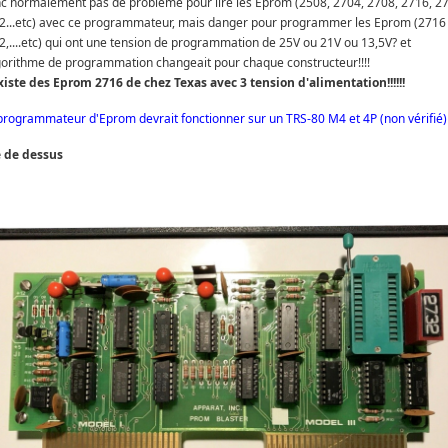
c normalement pas de problème pour lire les Eprom (2508, 2704, 2708, 2716, 2
2...etc) avec ce programmateur, mais danger pour programmer les Eprom (2716 
2,....etc) qui ont une tension de programmation de 25V ou 21V ou 13,5V? et
lgorithme de programmation changeait pour chaque constructeur!!!!
existe des Eprom 2716 de chez Texas avec 3 tension d'alimentation!!!!!!
programmateur d'Eprom devrait fonctionner sur un TRS-80 M4 et 4P (non vérifié)
 de dessus