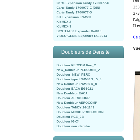
Don
Carte Expansion Tandy 1700077-C
253
Carte Tandy 1700077-C (DIN)
Carte Tandy 1700077-D
273
KIT Expansion LNW-80
l'a
Kit MDX-2
Il 
Kit MDX-3
SYSTEM 80 Expander X-4010
VIDEO GENIE Expander EG-3014
Ce 
Vue
Doubleurs de Densité
Doubleur PERCOM Rev_C
New_Doubleur PERCOM II_A
Doubleur_NEW_PERC
Doubleur type LNW-80 3_ 5_8
New Doubleur LNW-80 5_8
Doubleur EACA EG3021
New Doubleur EACA
Doubleur AEROCOMP
New Doubleur AEROCOMP
Doubleur TANDY 26-1143
Doubleur MICRO PRODUCTION
Doubleur RCE_JB
Doubleur IGK?
Doubleur non identifié