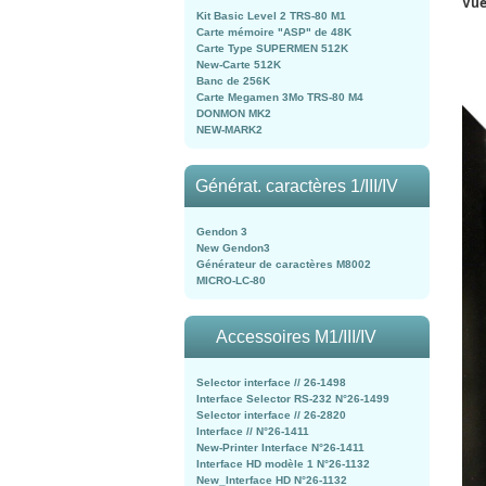
Vue
Kit Basic Level 2 TRS-80 M1
Carte mémoire "ASP" de 48K
Carte Type SUPERMEN 512K
New-Carte 512K
Banc de 256K
Carte Megamen 3Mo TRS-80 M4
DONMON MK2
NEW-MARK2
Générat. caractères 1/III/IV
Gendon 3
New Gendon3
Générateur de caractères M8002
MICRO-LC-80
Accessoires M1/III/IV
Selector interface // 26-1498
Interface Selector RS-232 N°26-1499
Selector interface // 26-2820
Interface // N°26-1411
New-Printer Interface N°26-1411
Interface HD modèle 1 N°26-1132
New_Interface HD N°26-1132