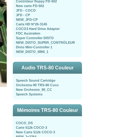
Contrôleur floppy FD-502
New carte FD-502
JFD - COCO
JFD - CP
NEW_JFD-CP
Carte HD N°26-3145
COCO3 Hard Drive Adapter
FDC Australien
Super Controller DISTO
NEW_DISTO_SUPER_CONTRÖLEUR
Disto Mini-Controller 1
NEW_DISTO_MINI_1
Audio TRS-80 Couleur
Speech Sound Cartridge
Orchestra-90 TRS-80 Coco
New Orchestre_90_CC
Speech Systems
Mémoires TRS-80 Couleur
COCO_DS
Carte 512k COCO-3
New Carte 512k COCO-3
NEW_2x2764