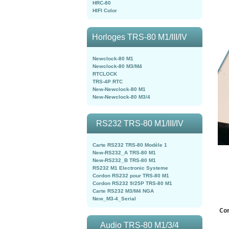
HRC-80
HIFI Color
Horloges TRS-80 M1/III/IV
Newclock-80 M1
Newclock-80 M3/M4
RTCLOCK
TRS-4P RTC
New-Newclock-80 M1
New-Newclock-80 M3/4
RS232 TRS-80 M1/III/IV
Carte RS232 TRS-80 Modèle 1
New-RS232_A TRS-80 M1
New-RS232_B TRS-80 M1
RS232 M1 Electronic Systeme
Cordon RS232 pour TRS-80 M1
Cordon RS232 9/25P TRS-80 M1
Carte RS232 M3/M4 NGA
New_M3-4_Serial
Co
Audio TRS-80 M1/3/4