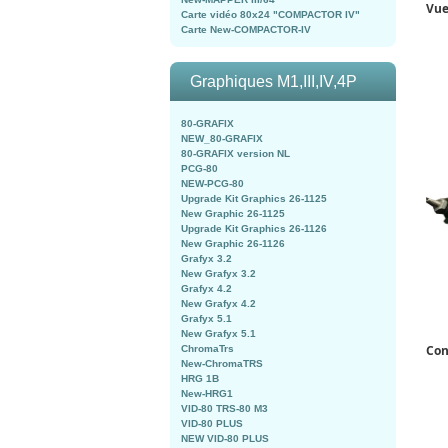
Vue
Carte vidéo 80x24 "COMPACTOR IV"
Carte New-COMPACTOR-IV
Graphiques M1,III,IV,4P
80-GRAFIX
NEW_80-GRAFIX
80-GRAFIX version NL
PCG-80
NEW-PCG-80
Upgrade Kit Graphics 26-1125
New Graphic 26-1125
Upgrade Kit Graphics 26-1126
New Graphic 26-1126
Grafyx 3.2
New Grafyx 3.2
Grafyx 4.2
New Grafyx 4.2
Grafyx 5.1
New Grafyx 5.1
Con
ChromaTrs
New-ChromaTRS
HRG 1B
New-HRG1
VID-80 TRS-80 M3
VID-80 PLUS
NEW VID-80 PLUS