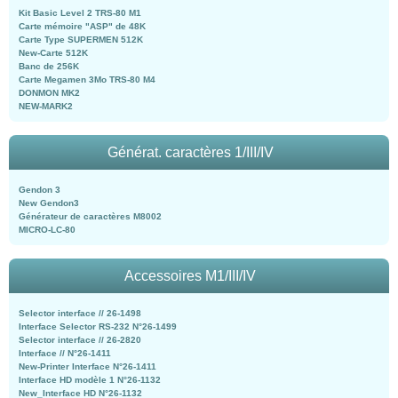
Kit Basic Level 2 TRS-80 M1
Carte mémoire "ASP" de 48K
Carte Type SUPERMEN 512K
New-Carte 512K
Banc de 256K
Carte Megamen 3Mo TRS-80 M4
DONMON MK2
NEW-MARK2
Générat. caractères 1/III/IV
Gendon 3
New Gendon3
Générateur de caractères M8002
MICRO-LC-80
Accessoires M1/III/IV
Selector interface // 26-1498
Interface Selector RS-232 N°26-1499
Selector interface // 26-2820
Interface // N°26-1411
New-Printer Interface N°26-1411
Interface HD modèle 1 N°26-1132
New_Interface HD N°26-1132