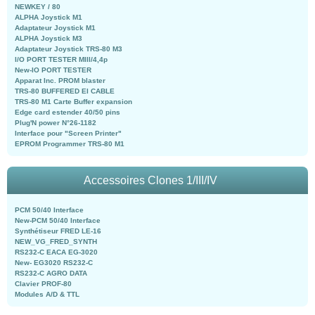
NEWKEY / 80
ALPHA Joystick M1
Adaptateur Joystick M1
ALPHA Joystick M3
Adaptateur Joystick TRS-80 M3
I/O PORT TESTER MIII/4,4p
New-IO PORT TESTER
Apparat Inc. PROM blaster
TRS-80 BUFFERED EI CABLE
TRS-80 M1 Carte Buffer expansion
Edge card estender 40/50 pins
Plug'N power N°26-1182
Interface pour "Screen Printer"
EPROM Programmer TRS-80 M1
Accessoires Clones 1/III/IV
PCM 50/40 Interface
New-PCM 50/40 Interface
Synthétiseur FRED LE-16
NEW_VG_FRED_SYNTH
RS232-C EACA EG-3020
New- EG3020 RS232-C
RS232-C AGRO DATA
Clavier PROF-80
Modules A/D & TTL