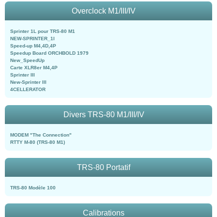
Overclock M1/III/IV
Sprinter 1L pour TRS-80 M1
NEW-SPRINTER_1l
Speed-up M4,4D,4P
Speedup Board ORCHBOLD 1979
New_SpeedUp
Carte XLR8er M4,4P
Sprinter III
New-Sprinter III
4CELLERATOR
Divers TRS-80 M1/III/IV
MODEM "The Connection"
RTTY M-80 (TRS-80 M1)
TRS-80 Portatif
TRS-80 Modèle 100
Calibrations