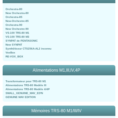
Orchestra-80
New Orchestra-80
Orchestra-85
New-Orchestre-85
Orchestra-90
New Orchestre-90
VS-100 TRS-80 M1
VS-100 TRS-80 M3
SYNPAT de PENTASONIC
New SYNPAT
Synthétiseur CTS256A-AL2 inconnu
VoxBox
RE-VOX_BOX
Alimentations M1,III,IV,4P
Transformateur pour TRS-80 M1
Alimentations TRS-80 Modèle III
Alimentations TRS-80 Modèle 4/4P
SMALL_GENUINE_MAV_ED'N
GENUINE MAV EDITION
Mémoires TRS-80 M1/III/IV