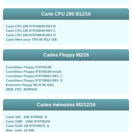
Carte CPU Z80 II/12/16
Carte CPU Z80 N°8709049 REV B
Carte CPU Z80 N°8709049 REV C
Carte CPU Z80 N°8709049 REV D
Carte Mère pour TRS-80 M12-16B
Cartes Floppy M2/16
Contrôleur Floppy N°8709198
Contrôleur Floppy N°8709198 modif.
Contrôleur Floppy N°8709063 REV_C
Contrôleur Floppy N°8709063 REV_D
Extension floppy M2 N°26-4161
NEW_FDC_M2/M16A
Cartes mémoires M2/12/16
Carte 32K - 64K 8709050_B
Carte 128K - 256K N°8706236
Carte 512K-1M N°8709572_A
New_carte_32-64K