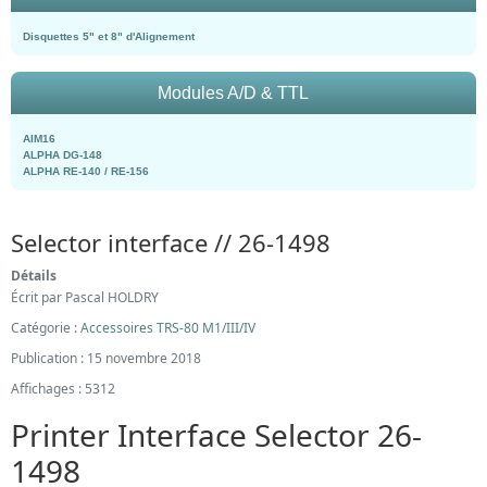
Disquettes 5" et 8" d'Alignement
Modules A/D & TTL
AIM16
ALPHA DG-148
ALPHA RE-140 / RE-156
Selector interface // 26-1498
Détails
Écrit par
Pascal HOLDRY
Catégorie :
Accessoires TRS-80 M1/III/IV
Publication : 15 novembre 2018
Affichages : 5312
Printer Interface Selector 26-
1498