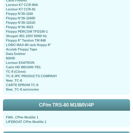
Carte FredHD
Lecteur K7 CCR-80A
Lecteur K7 CCR-81
Floppy N°26-1160
Floppy N°26-1160D
Floppy N°26-1161D
Floppy N°26-3023
Floppy PERCOM TFD100-1
Shugart 851 220V 50/60 Hz
Floppy 8" Tandon TM 848
LOBO MAX-80 rack floppy 8"
Aculab Floppy Tape
Data Dubber
M2HD
Lecteur EXATRON
Carte HD WD1000-TB1
TC-8 (Clone)
TC-8 JPC PRODUCTS COMPANY
New_TC-8
CARTE EPROM TC-8
New_TC-8 autonome
CP/m TRS-80 M1/III/IV/4P
FMG_CP/m Modèle 1
LIFEBOAT CP/m Modèle 1