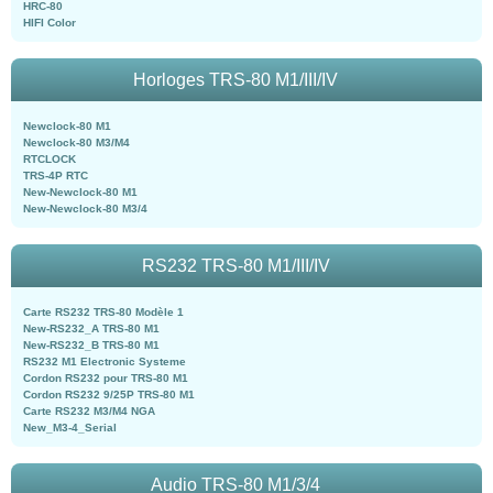
HRC-80
HIFI Color
Horloges TRS-80 M1/III/IV
Newclock-80 M1
Newclock-80 M3/M4
RTCLOCK
TRS-4P RTC
New-Newclock-80 M1
New-Newclock-80 M3/4
RS232 TRS-80 M1/III/IV
Carte RS232 TRS-80 Modèle 1
New-RS232_A TRS-80 M1
New-RS232_B TRS-80 M1
RS232 M1 Electronic Systeme
Cordon RS232 pour TRS-80 M1
Cordon RS232 9/25P TRS-80 M1
Carte RS232 M3/M4 NGA
New_M3-4_Serial
Audio TRS-80 M1/3/4