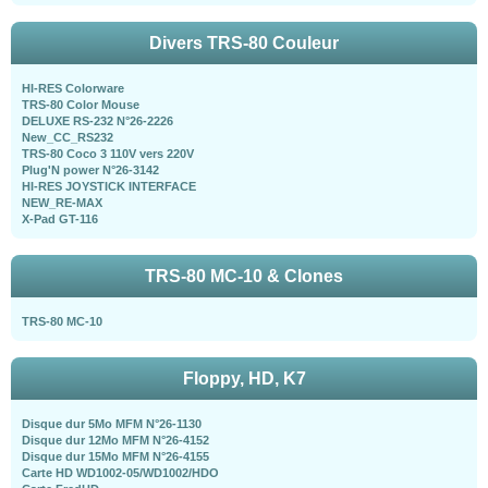
Divers TRS-80 Couleur
HI-RES Colorware
TRS-80 Color Mouse
DELUXE RS-232 N°26-2226
New_CC_RS232
TRS-80 Coco 3 110V vers 220V
Plug'N power N°26-3142
HI-RES JOYSTICK INTERFACE
NEW_RE-MAX
X-Pad GT-116
TRS-80 MC-10 & Clones
TRS-80 MC-10
Floppy, HD, K7
Disque dur 5Mo MFM N°26-1130
Disque dur 12Mo MFM N°26-4152
Disque dur 15Mo MFM N°26-4155
Carte HD WD1002-05/WD1002/HDO