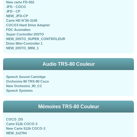
New carte FD-502
JFD - COCO
JFD - CP
NEW_JFD-CP
Carte HD N°26-3145
COCO3 Hard Drive Adapter
FDC Australien
Super Controller DISTO
NEW_DISTO_SUPER_CONTRÖLEUR
Disto Mini-Controller 1
NEW_DISTO_MINI_1
Audio TRS-80 Couleur
Speech Sound Cartridge
Orchestra-90 TRS-80 Coco
New Orchestre_90_CC
Speech Systems
Mémoires TRS-80 Couleur
COCO_DS
Carte 512k COCO-3
New Carte 512k COCO-3
NEW_2x2764