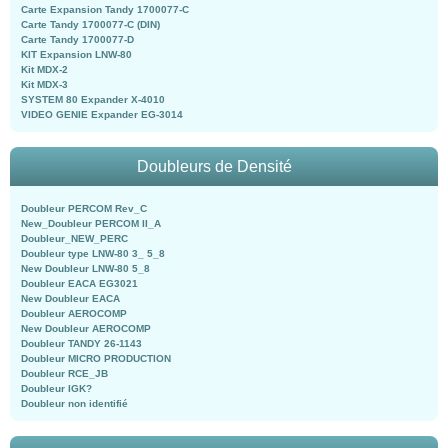
Carte Expansion Tandy 1700077-C
Carte Tandy 1700077-C (DIN)
Carte Tandy 1700077-D
KIT Expansion LNW-80
Kit MDX-2
Kit MDX-3
SYSTEM 80 Expander X-4010
VIDEO GENIE Expander EG-3014
Doubleurs de Densité
Doubleur PERCOM Rev_C
New_Doubleur PERCOM II_A
Doubleur_NEW_PERC
Doubleur type LNW-80 3_ 5_8
New Doubleur LNW-80 5_8
Doubleur EACA EG3021
New Doubleur EACA
Doubleur AEROCOMP
New Doubleur AEROCOMP
Doubleur TANDY 26-1143
Doubleur MICRO PRODUCTION
Doubleur RCE_JB
Doubleur IGK?
Doubleur non identifié