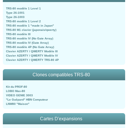
TRS-80 modèle 1 Level 1
Type 26-1001
Type 26-1003
TRS-80 modèle 1 Level 2
TRS-80 modèle 1 "made in Japan"
TRS-80 M1 clavier (japonais/qwerty)
TRS-80 modèle III
TRS-80 modèle IV (No Gate Array)
TRS-80 modèle IV (Gate Array)
TRS-80 modèle 4P (No Gate Array)
Clavier AZERTY / QWERTY Modèle III
Clavier AZERTY / QWERTY Modèle IV
Clavier AZERTY / QWERTY TRS-80 4P
Clones compatibles TRS-80
Kit du PROF-80
LOBO Max-80
VIDEO GENIE 3003
"Le Guépard" HBN Computeur
LNW80 "Maison"
Cartes D'expansions