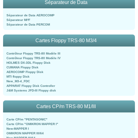
Séparateur de Data
Séparateur de Data AEROCOMP
Séparateur MI²F
Séparateur de Data PERCOM
Cartes Floppy TRS-80 M3/4
Contrôleur Floppy TRS-80 Modèle III
Contrôleur Floppy TRS-80 Modèle IV
HOLMES DX-3DL Floppy Disk
CUMANA Floppy Disk
AEROCOMP Floppy Disk
MTI floppy Disk
New_M3-4_FDC
APPARAT Floppy Disk Controller
J&M Systems JFD-III Floppy disk
Cartes CP/m TRS-80 M1/III
Carte CP/m "PENTASONIC"
Carte CP/m "OMIKRON MAPPER I"
New-MAPPER I
OMIKRON MAPPER III/64
New-MAPPER III/64