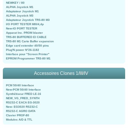
NEWKEY / 80
ALPHA Joystick M1
Adaptateur Joystick M1
ALPHA Joystick M3
Adaptateur Joystick TRS-80 M3
I/O PORT TESTER MIII/4,4p
New-IO PORT TESTER
Apparat Inc. PROM blaster
TRS-80 BUFFERED EI CABLE
TRS-80 M1 Carte Buffer expansion
Edge card estender 40/50 pins
Plug'N power N°26-1182
Interface pour "Screen Printer"
EPROM Programmer TRS-80 M1
Accessoires Clones 1/III/IV
PCM 50/40 Interface
New-PCM 50/40 Interface
Synthétiseur FRED LE-16
NEW_VG_FRED_SYNTH
RS232-C EACA EG-3020
New- EG3020 RS232-C
RS232-C AGRO DATA
Clavier PROF-80
Modules A/D & TTL