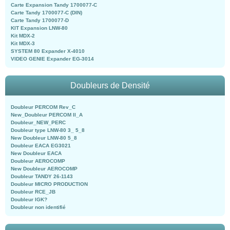
Carte Expansion Tandy 1700077-C
Carte Tandy 1700077-C (DIN)
Carte Tandy 1700077-D
KIT Expansion LNW-80
Kit MDX-2
Kit MDX-3
SYSTEM 80 Expander X-4010
VIDEO GENIE Expander EG-3014
Doubleurs de Densité
Doubleur PERCOM Rev_C
New_Doubleur PERCOM II_A
Doubleur_NEW_PERC
Doubleur type LNW-80 3_ 5_8
New Doubleur LNW-80 5_8
Doubleur EACA EG3021
New Doubleur EACA
Doubleur AEROCOMP
New Doubleur AEROCOMP
Doubleur TANDY 26-1143
Doubleur MICRO PRODUCTION
Doubleur RCE_JB
Doubleur IGK?
Doubleur non identifié