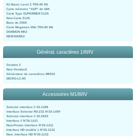
Kit Basic Level 2 TRS-80 M1
Carte mémoire "ASP" de 48K
Carte Type SUPERMEN 512K
New-Carte 512K
Banc de 256K
Carte Megamen 3Mo TRS-80 M4
DONMON MK2
NEW-MARK2
Générat. caractères 1/III/IV
Gendon 3
New Gendon3
Générateur de caractères M8002
MICRO-LC-80
Accessoires M1/III/IV
Selector interface // 26-1498
Interface Selector RS-232 N°26-1499
Selector interface // 26-2820
Interface // N°26-1411
New-Printer Interface N°26-1411
Interface HD modèle 1 N°26-1132
New_Interface HD N°26-1132