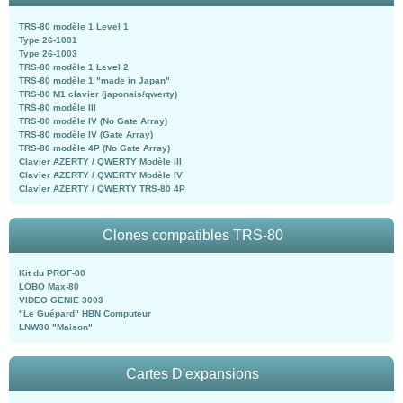
TRS-80 modèle 1 Level 1
Type 26-1001
Type 26-1003
TRS-80 modèle 1 Level 2
TRS-80 modèle 1 "made in Japan"
TRS-80 M1 clavier (japonais/qwerty)
TRS-80 modèle III
TRS-80 modèle IV (No Gate Array)
TRS-80 modèle IV (Gate Array)
TRS-80 modèle 4P (No Gate Array)
Clavier AZERTY / QWERTY Modèle III
Clavier AZERTY / QWERTY Modèle IV
Clavier AZERTY / QWERTY TRS-80 4P
Clones compatibles TRS-80
Kit du PROF-80
LOBO Max-80
VIDEO GENIE 3003
"Le Guépard" HBN Computeur
LNW80 "Maison"
Cartes D'expansions