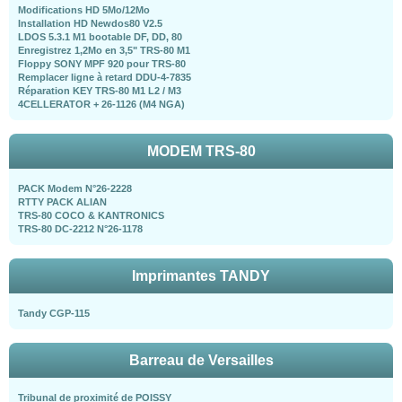
Modifications HD 5Mo/12Mo
Installation HD Newdos80 V2.5
LDOS 5.3.1 M1 bootable DF, DD, 80
Enregistrez 1,2Mo en 3,5" TRS-80 M1
Floppy SONY MPF 920 pour TRS-80
Remplacer ligne à retard DDU-4-7835
Réparation KEY TRS-80 M1 L2 / M3
4CELLERATOR + 26-1126 (M4 NGA)
MODEM TRS-80
PACK Modem N°26-2228
RTTY PACK ALIAN
TRS-80 COCO & KANTRONICS
TRS-80 DC-2212 N°26-1178
Imprimantes TANDY
Tandy CGP-115
Barreau de Versailles
Tribunal de proximité de POISSY