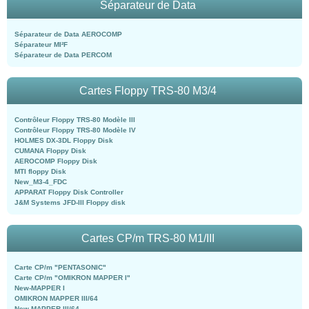
Séparateur de Data
Séparateur de Data AEROCOMP
Séparateur MI²F
Séparateur de Data PERCOM
Cartes Floppy TRS-80 M3/4
Contrôleur Floppy TRS-80 Modèle III
Contrôleur Floppy TRS-80 Modèle IV
HOLMES DX-3DL Floppy Disk
CUMANA Floppy Disk
AEROCOMP Floppy Disk
MTI floppy Disk
New_M3-4_FDC
APPARAT Floppy Disk Controller
J&M Systems JFD-III Floppy disk
Cartes CP/m TRS-80 M1/III
Carte CP/m "PENTASONIC"
Carte CP/m "OMIKRON MAPPER I"
New-MAPPER I
OMIKRON MAPPER III/64
New-MAPPER III/64