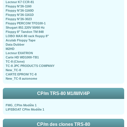
Lecteur K7 CCR-81
Floppy N°26-1160
Floppy N°26-1160D
Floppy N°26-1161D
Floppy N°26-3023
Floppy PERCOM TFD100-1
Shugart 851 220V 50/60 Hz
Floppy 8" Tandon TM 848
LOBO MAX-80 rack floppy 8"
Aculab Floppy Tape
Data Dubber
M2HD
Lecteur EXATRON
Carte HD WD1000-TB1
TC-8 (Clone)
TC-8 JPC PRODUCTS COMPANY
New_TC-8
CARTE EPROM TC-8
New_TC-8 autonome
CP/m TRS-80 M1/III/IV/4P
FMG_CP/m Modèle 1
LIFEBOAT CP/m Modèle 1
CP/m des clones TRS-80