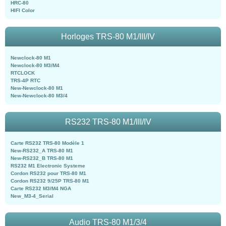
HRC-80
HIFI Color
Horloges TRS-80 M1/III/IV
Newclock-80 M1
Newclock-80 M3/M4
RTCLOCK
TRS-4P RTC
New-Newclock-80 M1
New-Newclock-80 M3/4
RS232 TRS-80 M1/III/IV
Carte RS232 TRS-80 Modèle 1
New-RS232_A TRS-80 M1
New-RS232_B TRS-80 M1
RS232 M1 Electronic Systeme
Cordon RS232 pour TRS-80 M1
Cordon RS232 9/25P TRS-80 M1
Carte RS232 M3/M4 NGA
New_M3-4_Serial
Audio TRS-80 M1/3/4