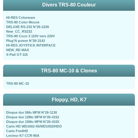
Divers TRS-80 Couleur
HI-RES Colorware
TRS-80 Color Mouse
DELUXE RS-232 N°26-2226
New_CC_RS232
TRS-80 Coco 3 110V vers 220V
Plug'N power N°26-3142
HI-RES JOYSTICK INTERFACE
NEW_RE-MAX
X-Pad GT-116
TRS-80 MC-10 & Clones
TRS-80 MC-10
Floppy, HD, K7
Disque dur 5Mo MFM N°26-1130
Disque dur 12Mo MFM N°26-4152
Disque dur 15Mo MFM N°26-4155
Carte HD WD1002-05/WD1002/HDO
Carte FredHD
Lecteur K7 CCR-80A