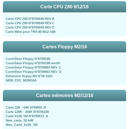
Carte CPU Z80 II/12/16
Carte CPU Z80 N°8709049 REV B
Carte CPU Z80 N°8709049 REV C
Carte CPU Z80 N°8709049 REV D
Carte Mère pour TRS-80 M12-16B
Cartes Floppy M2/16
Contrôleur Floppy N°8709198
Contrôleur Floppy N°8709198 modif.
Contrôleur Floppy N°8709063 REV_C
Contrôleur Floppy N°8709063 REV_D
Extension floppy M2 N°26-4161
NEW_FDC_M2/M16A
Cartes mémoires M2/12/16
Carte 32K - 64K 8709050_B
Carte 128K - 256K N°8706236
Carte 512K-1M N°8709572_A
New_carte_32-64K
New_Carte_512K_1M