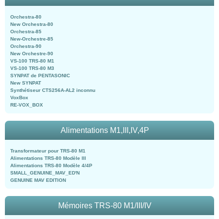
Orchestra-80
New Orchestra-80
Orchestra-85
New-Orchestre-85
Orchestra-90
New Orchestre-90
VS-100 TRS-80 M1
VS-100 TRS-80 M3
SYNPAT de PENTASONIC
New SYNPAT
Synthétiseur CTS256A-AL2 inconnu
VoxBox
RE-VOX_BOX
Alimentations M1,III,IV,4P
Transformateur pour TRS-80 M1
Alimentations TRS-80 Modèle III
Alimentations TRS-80 Modèle 4/4P
SMALL_GENUINE_MAV_ED'N
GENUINE MAV EDITION
Mémoires TRS-80 M1/III/IV