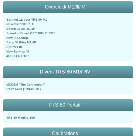
Overclock M1/III/IV
Sprinter 1L pour TRS-80 M1
NEW-SPRINTER_1l
Speed-up M4,4D,4P
Speedup Board ORCHBOLD 1979
New_SpeedUp
Carte XLR8er M4,4P
Sprinter III
New-Sprinter III
4CELLERATOR
Divers TRS-80 M1/III/IV
MODEM "The Connection"
RTTY M-80 (TRS-80 M1)
TRS-80 Portatif
TRS-80 Modèle 100
Calibrations