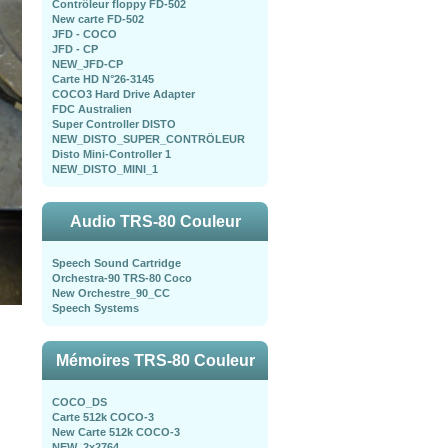
Contrôleur floppy FD-502
New carte FD-502
JFD - COCO
JFD - CP
NEW_JFD-CP
Carte HD N°26-3145
COCO3 Hard Drive Adapter
FDC Australien
Super Controller DISTO
NEW_DISTO_SUPER_CONTRÖLEUR
Disto Mini-Controller 1
NEW_DISTO_MINI_1
Audio TRS-80 Couleur
Speech Sound Cartridge
Orchestra-90 TRS-80 Coco
New Orchestre_90_CC
Speech Systems
Mémoires TRS-80 Couleur
COCO_DS
Carte 512k COCO-3
New Carte 512k COCO-3
NEW_2x2764