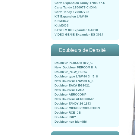
Carte Expansion Tandy 1700077-C
Carte Tandy 1700077-C (DIN)
Carte Tandy 1700077-D
KIT Expansion LNW-80
Kit MDX-2
Kit MDX-3
SYSTEM 80 Expander X-4010
VIDEO GENIE Expander EG-3014
Doubleurs de Densité
Doubleur PERCOM Rev_C
New_Doubleur PERCOM II_A
Doubleur_NEW_PERC
Doubleur type LNW-80 3_ 5_8
New Doubleur LNW-80 5_8
Doubleur EACA EG3021
New Doubleur EACA
Doubleur AEROCOMP
New Doubleur AEROCOMP
Doubleur TANDY 26-1143
Doubleur MICRO PRODUCTION
Doubleur RCE_JB
Doubleur IGK?
Doubleur non identifié