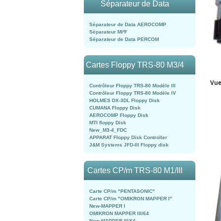
Séparateur de Data
Séparateur de Data AEROCOMP
Séparateur MI²F
Séparateur de Data PERCOM
Cartes Floppy TRS-80 M3/4
Vue
Contrôleur Floppy TRS-80 Modèle III
Contrôleur Floppy TRS-80 Modèle IV
HOLMES DX-3DL Floppy Disk
CUMANA Floppy Disk
AEROCOMP Floppy Disk
MTI floppy Disk
New_M3-4_FDC
APPARAT Floppy Disk Controller
J&M Systems JFD-III Floppy disk
Cartes CP/m TRS-80 M1/III
Carte CP/m "PENTASONIC"
Carte CP/m "OMIKRON MAPPER I"
New-MAPPER I
OMIKRON MAPPER III/64
New-MAPPER III/64