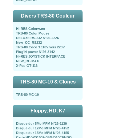
Divers TRS-80 Couleur
HI-RES Colorware
TRS-80 Color Mouse
DELUXE RS-232 N°26-2226
New_CC_RS232
TRS-80 Coco 3 110V vers 220V
Plug'N power N°26-3142
HI-RES JOYSTICK INTERFACE
NEW_RE-MAX
X-Pad GT-116
TRS-80 MC-10 & Clones
TRS-80 MC-10
Floppy, HD, K7
Disque dur 5Mo MFM N°26-1130
Disque dur 12Mo MFM N°26-4152
Disque dur 15Mo MFM N°26-4155
Carte HD WD1002-05/WD1002/HDO