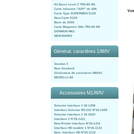
Kit Basic Level 2 TRS-80 M1
Carte mémoire "ASP" de 48K
Vue
Carte Type SUPERMEN 512K
New-Carte 512K
Banc de 256K
Carte Megamen 3Mo TRS-80 M4
DONMON MK2
NEW-MARK2
Générat. caractères 1/III/IV
Gendon 3
New Gendon3
Générateur de caractères M8002
MICRO-LC-80
Accessoires M1/III/IV
Selector interface // 26-1498
Interface Selector RS-232 N°26-1499
Selector interface // 26-2820
Interface // N°26-1411
New-Printer Interface N°26-1411
Interface HD modèle 1 N°26-1132
New_Interface HD N°26-1132