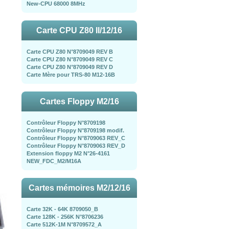
New-CPU 68000 8MHz
Carte CPU Z80 II/12/16
Carte CPU Z80 N°8709049 REV B
Carte CPU Z80 N°8709049 REV C
Carte CPU Z80 N°8709049 REV D
Carte Mère pour TRS-80 M12-16B
Cartes Floppy M2/16
Contrôleur Floppy N°8709198
Contrôleur Floppy N°8709198 modif.
Contrôleur Floppy N°8709063 REV_C
Contrôleur Floppy N°8709063 REV_D
Extension floppy M2 N°26-4161
NEW_FDC_M2/M16A
Cartes mémoires M2/12/16
Carte 32K - 64K 8709050_B
Carte 128K - 256K N°8706236
Carte 512K-1M N°8709572_A