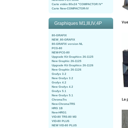
Carte vidéo 80x24 "COMPACTOR IV"
Carte New-COMPACTOR-IV
Vue
Graphiques M1,III,IV,4P
80-GRAFIX
NEW_80-GRAFIX
80-GRAFIX version NL
PCG-80
NEW-PCG-80
Upgrade Kit Graphics 26-1125
New Graphic 26-1125
Upgrade Kit Graphics 26-1126
New Graphic 26-1126
Grafyx 3.2
New Grafyx 3.2
Grafyx 4.2
New Grafyx 4.2
Grafyx 5.1
New Grafyx 5.1
La 
ChromaTrs
New-ChromaTRS
HRG 1B
New-HRG1
VID-80 TRS-80 M3
VID-80 PLUS
NEW VID-80 PLUS