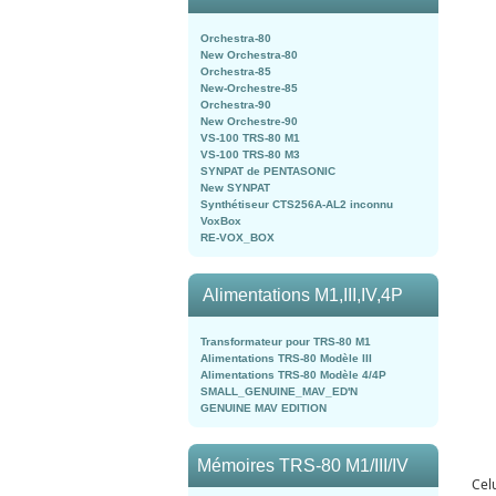
Orchestra-80
New Orchestra-80
Orchestra-85
New-Orchestre-85
Orchestra-90
New Orchestre-90
VS-100 TRS-80 M1
VS-100 TRS-80 M3
SYNPAT de PENTASONIC
New SYNPAT
Synthétiseur CTS256A-AL2 inconnu
VoxBox
RE-VOX_BOX
Alimentations M1,III,IV,4P
Transformateur pour TRS-80 M1
Alimentations TRS-80 Modèle III
Alimentations TRS-80 Modèle 4/4P
SMALL_GENUINE_MAV_ED'N
GENUINE MAV EDITION
Mémoires TRS-80 M1/III/IV
Celu