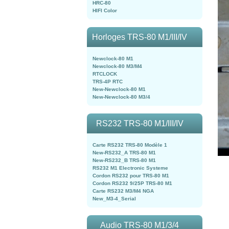
HRC-80
HIFI Color
Horloges TRS-80 M1/III/IV
Newclock-80 M1
Newclock-80 M3/M4
RTCLOCK
TRS-4P RTC
New-Newclock-80 M1
New-Newclock-80 M3/4
RS232 TRS-80 M1/III/IV
Carte RS232 TRS-80 Modèle 1
New-RS232_A TRS-80 M1
New-RS232_B TRS-80 M1
RS232 M1 Electronic Systeme
Cordon RS232 pour TRS-80 M1
Cordon RS232 9/25P TRS-80 M1
Carte RS232 M3/M4 NGA
New_M3-4_Serial
Audio TRS-80 M1/3/4