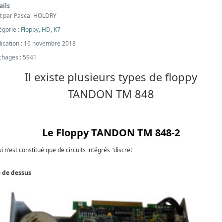
ails
it par
Pascal HOLDRY
égorie :
Floppy, HD, K7
lication : 16 novembre 2018
ichages : 5941
Il existe plusieurs types de floppy
TANDON TM 848
Le Floppy TANDON TM 848-2
i n'est constitué que de circuits intégrés "discret"
 de dessus