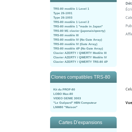
Dét
Écr
TRS-80 modèle 1 Level 1
Type 26-1001
Cat
Type 26-1003
TRS-80 modèle 1 Level 2
Pub
TRS-80 modèle 1 "made in Japan"
TRS-80 M1 clavier (japonais/qwerty)
Aff
TRS-80 modèle III
TRS-80 modèle IV (No Gate Array)
TRS-80 modèle IV (Gate Array)
TRS-80 modèle 4P (No Gate Array)
Clavier AZERTY / QWERTY Modèle III
Clavier AZERTY / QWERTY Modèle IV
Clavier AZERTY / QWERTY TRS-80 4P
Clones compatibles TRS-80
Celu
Kit du PROF-80
LOBO Max-80
VIDEO GENIE 3003
Vue
"Le Guépard" HBN Computeur
LNW80 "Maison"
Cartes D'expansions