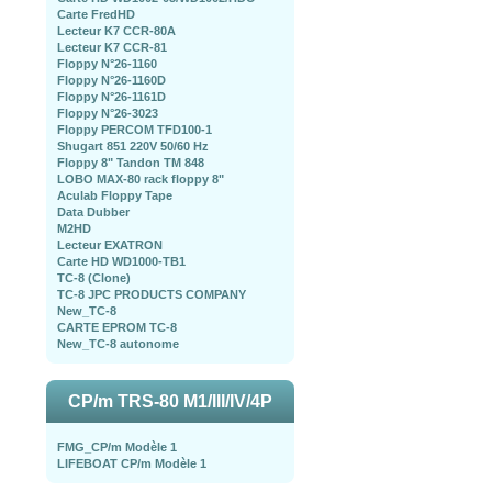
Carte FredHD
Lecteur K7 CCR-80A
Lecteur K7 CCR-81
Floppy N°26-1160
Floppy N°26-1160D
Floppy N°26-1161D
Floppy N°26-3023
Floppy PERCOM TFD100-1
Shugart 851 220V 50/60 Hz
Floppy 8" Tandon TM 848
LOBO MAX-80 rack floppy 8"
Aculab Floppy Tape
Data Dubber
M2HD
Lecteur EXATRON
Carte HD WD1000-TB1
TC-8 (Clone)
TC-8 JPC PRODUCTS COMPANY
New_TC-8
CARTE EPROM TC-8
New_TC-8 autonome
CP/m TRS-80 M1/III/IV/4P
FMG_CP/m Modèle 1
LIFEBOAT CP/m Modèle 1