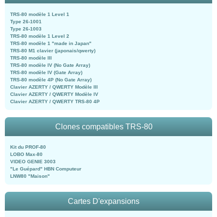
TRS-80 modèle 1 Level 1
Type 26-1001
Type 26-1003
TRS-80 modèle 1 Level 2
TRS-80 modèle 1 "made in Japan"
TRS-80 M1 clavier (japonais/qwerty)
TRS-80 modèle III
TRS-80 modèle IV (No Gate Array)
TRS-80 modèle IV (Gate Array)
TRS-80 modèle 4P (No Gate Array)
Clavier AZERTY / QWERTY Modèle III
Clavier AZERTY / QWERTY Modèle IV
Clavier AZERTY / QWERTY TRS-80 4P
Clones compatibles TRS-80
Kit du PROF-80
LOBO Max-80
VIDEO GENIE 3003
"Le Guépard" HBN Computeur
LNW80 "Maison"
Cartes D'expansions