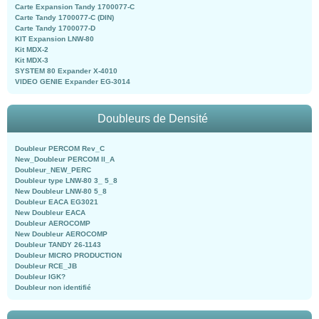
Carte Expansion Tandy 1700077-C
Carte Tandy 1700077-C (DIN)
Carte Tandy 1700077-D
KIT Expansion LNW-80
Kit MDX-2
Kit MDX-3
SYSTEM 80 Expander X-4010
VIDEO GENIE Expander EG-3014
Doubleurs de Densité
Doubleur PERCOM Rev_C
New_Doubleur PERCOM II_A
Doubleur_NEW_PERC
Doubleur type LNW-80 3_ 5_8
New Doubleur LNW-80 5_8
Doubleur EACA EG3021
New Doubleur EACA
Doubleur AEROCOMP
New Doubleur AEROCOMP
Doubleur TANDY 26-1143
Doubleur MICRO PRODUCTION
Doubleur RCE_JB
Doubleur IGK?
Doubleur non identifié