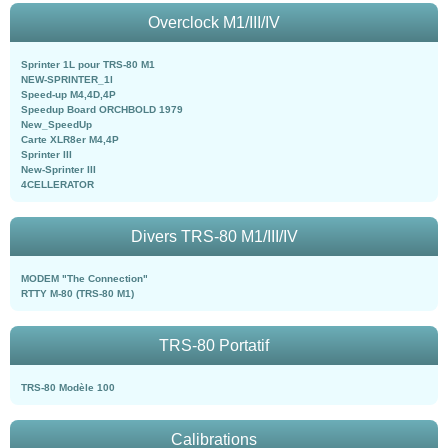
Overclock M1/III/IV
Sprinter 1L pour TRS-80 M1
NEW-SPRINTER_1l
Speed-up M4,4D,4P
Speedup Board ORCHBOLD 1979
New_SpeedUp
Carte XLR8er M4,4P
Sprinter III
New-Sprinter III
4CELLERATOR
Divers TRS-80 M1/III/IV
MODEM "The Connection"
RTTY M-80 (TRS-80 M1)
TRS-80 Portatif
TRS-80 Modèle 100
Calibrations