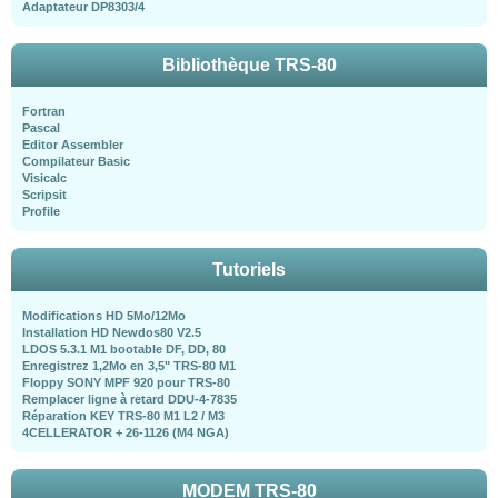
Adaptateur DP8303/4
Bibliothèque TRS-80
Fortran
Pascal
Editor Assembler
Compilateur Basic
Visicalc
Scripsit
Profile
Tutoriels
Modifications HD 5Mo/12Mo
Installation HD Newdos80 V2.5
LDOS 5.3.1 M1 bootable DF, DD, 80
Enregistrez 1,2Mo en 3,5" TRS-80 M1
Floppy SONY MPF 920 pour TRS-80
Remplacer ligne à retard DDU-4-7835
Réparation KEY TRS-80 M1 L2 / M3
4CELLERATOR + 26-1126 (M4 NGA)
MODEM TRS-80