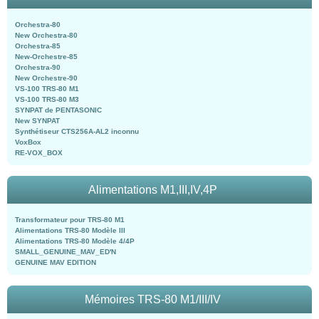
Orchestra-80
New Orchestra-80
Orchestra-85
New-Orchestre-85
Orchestra-90
New Orchestre-90
VS-100 TRS-80 M1
VS-100 TRS-80 M3
SYNPAT de PENTASONIC
New SYNPAT
Synthétiseur CTS256A-AL2 inconnu
VoxBox
RE-VOX_BOX
Alimentations M1,III,IV,4P
Transformateur pour TRS-80 M1
Alimentations TRS-80 Modèle III
Alimentations TRS-80 Modèle 4/4P
SMALL_GENUINE_MAV_ED'N
GENUINE MAV EDITION
Mémoires TRS-80 M1/III/IV