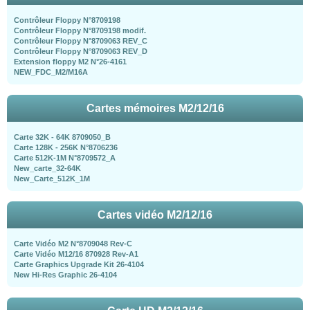
Contrôleur Floppy N°8709198
Contrôleur Floppy N°8709198 modif.
Contrôleur Floppy N°8709063 REV_C
Contrôleur Floppy N°8709063 REV_D
Extension floppy M2 N°26-4161
NEW_FDC_M2/M16A
Cartes mémoires M2/12/16
Carte 32K - 64K 8709050_B
Carte 128K - 256K N°8706236
Carte 512K-1M N°8709572_A
New_carte_32-64K
New_Carte_512K_1M
Cartes vidéo M2/12/16
Carte Vidéo M2 N°8709048 Rev-C
Carte Vidéo M12/16 870928 Rev-A1
Carte Graphics Upgrade Kit 26-4104
New Hi-Res Graphic 26-4104