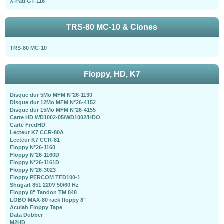
X-Pad GT-116
TRS-80 MC-10 & Clones
TRS-80 MC-10
Floppy, HD, K7
Disque dur 5Mo MFM N°26-1130
Disque dur 12Mo MFM N°26-4152
Disque dur 15Mo MFM N°26-4155
Carte HD WD1002-05/WD1002/HDO
Carte FredHD
Lecteur K7 CCR-80A
Lecteur K7 CCR-81
Floppy N°26-1160
Floppy N°26-1160D
Floppy N°26-1161D
Floppy N°26-3023
Floppy PERCOM TFD100-1
Shugart 851 220V 50/60 Hz
Floppy 8" Tandon TM 848
LOBO MAX-80 rack floppy 8"
Aculab Floppy Tape
Data Dubber
M2HD