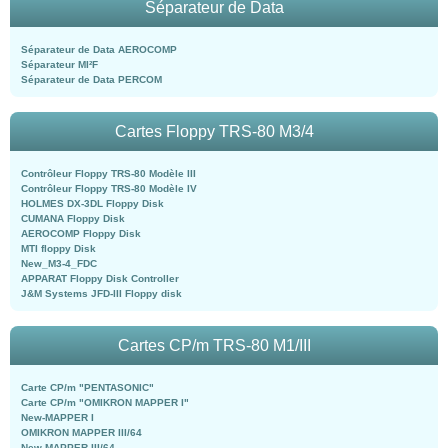
Séparateur de Data
Séparateur de Data AEROCOMP
Séparateur MI²F
Séparateur de Data PERCOM
Cartes Floppy TRS-80 M3/4
Contrôleur Floppy TRS-80 Modèle III
Contrôleur Floppy TRS-80 Modèle IV
HOLMES DX-3DL Floppy Disk
CUMANA Floppy Disk
AEROCOMP Floppy Disk
MTI floppy Disk
New_M3-4_FDC
APPARAT Floppy Disk Controller
J&M Systems JFD-III Floppy disk
Cartes CP/m TRS-80 M1/III
Carte CP/m "PENTASONIC"
Carte CP/m "OMIKRON MAPPER I"
New-MAPPER I
OMIKRON MAPPER III/64
New-MAPPER III/64