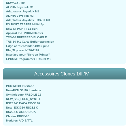
NEWKEY / 80
ALPHA Joystick M1
Adaptateur Joystick M1
ALPHA Joystick M3
Adaptateur Joystick TRS-80 M3
I/O PORT TESTER MIII/4,4p
New-IO PORT TESTER
Apparat Inc. PROM blaster
TRS-80 BUFFERED EI CABLE
TRS-80 M1 Carte Buffer expansion
Edge card estender 40/50 pins
Plug'N power N°26-1182
Interface pour "Screen Printer"
EPROM Programmer TRS-80 M1
Accessoires Clones 1/III/IV
PCM 50/40 Interface
New-PCM 50/40 Interface
Synthétiseur FRED LE-16
NEW_VG_FRED_SYNTH
RS232-C EACA EG-3020
New- EG3020 RS232-C
RS232-C AGRO DATA
Clavier PROF-80
Modules A/D & TTL