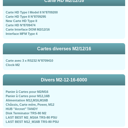
Carte HD M2/12/16
Carte HD Type I Model II N°8709200
Carte HD Type II N°8709295
New Carte HD Type II
Carte HD N°8709474
Carte Interface DOM M2/12/16
Interface MFM Type 4
Cartes diverses M2/12/16
Carte avec 3 x RS232 N°8709410
Clock-M2
Divers M2-12-16-6000
Panier à Cartes pour M2/M16
Panier à Cartes pour M12,16B
Alimentation M12,M16,M16B
Châssis, Carte mère, Power, M12
HUB "Arcnet" TANDY
Disk Terminator TRS-80 M2
LAST BEST M2_M16A TRS-80 PSU
LAST BEST M12_M16B TRS-80 PSU