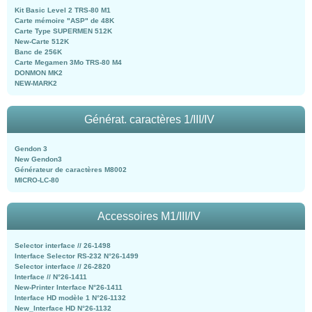
Kit Basic Level 2 TRS-80 M1
Carte mémoire "ASP" de 48K
Carte Type SUPERMEN 512K
New-Carte 512K
Banc de 256K
Carte Megamen 3Mo TRS-80 M4
DONMON MK2
NEW-MARK2
Générat. caractères 1/III/IV
Gendon 3
New Gendon3
Générateur de caractères M8002
MICRO-LC-80
Accessoires M1/III/IV
Selector interface // 26-1498
Interface Selector RS-232 N°26-1499
Selector interface // 26-2820
Interface // N°26-1411
New-Printer Interface N°26-1411
Interface HD modèle 1 N°26-1132
New_Interface HD N°26-1132