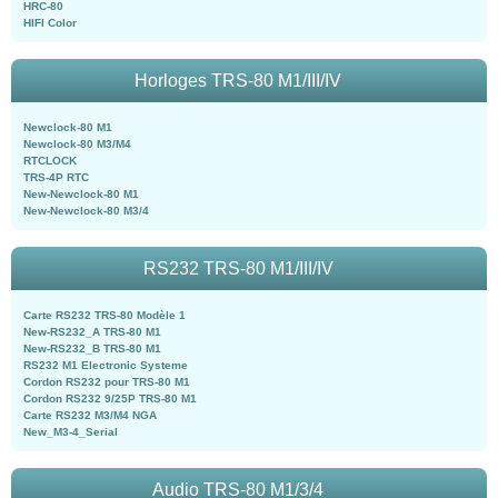
HRC-80
HIFI Color
Horloges TRS-80 M1/III/IV
Newclock-80 M1
Newclock-80 M3/M4
RTCLOCK
TRS-4P RTC
New-Newclock-80 M1
New-Newclock-80 M3/4
RS232 TRS-80 M1/III/IV
Carte RS232 TRS-80 Modèle 1
New-RS232_A TRS-80 M1
New-RS232_B TRS-80 M1
RS232 M1 Electronic Systeme
Cordon RS232 pour TRS-80 M1
Cordon RS232 9/25P TRS-80 M1
Carte RS232 M3/M4 NGA
New_M3-4_Serial
Audio TRS-80 M1/3/4