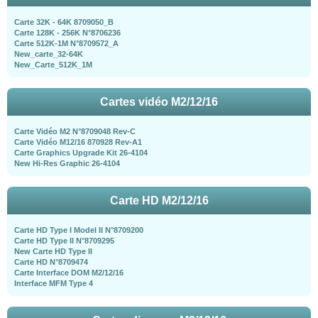
Carte 32K - 64K 8709050_B
Carte 128K - 256K N°8706236
Carte 512K-1M N°8709572_A
New_carte_32-64K
New_Carte_512K_1M
Cartes vidéo M2/12/16
Carte Vidéo M2 N°8709048 Rev-C
Carte Vidéo M12/16 870928 Rev-A1
Carte Graphics Upgrade Kit 26-4104
New Hi-Res Graphic 26-4104
Carte HD M2/12/16
Carte HD Type I Model II N°8709200
Carte HD Type II N°8709295
New Carte HD Type II
Carte HD N°8709474
Carte Interface DOM M2/12/16
Interface MFM Type 4