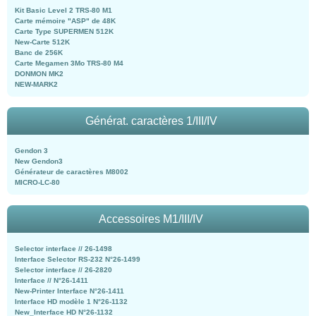
Kit Basic Level 2 TRS-80 M1
Carte mémoire "ASP" de 48K
Carte Type SUPERMEN 512K
New-Carte 512K
Banc de 256K
Carte Megamen 3Mo TRS-80 M4
DONMON MK2
NEW-MARK2
Générat. caractères 1/III/IV
Gendon 3
New Gendon3
Générateur de caractères M8002
MICRO-LC-80
Accessoires M1/III/IV
Selector interface // 26-1498
Interface Selector RS-232 N°26-1499
Selector interface // 26-2820
Interface // N°26-1411
New-Printer Interface N°26-1411
Interface HD modèle 1 N°26-1132
New_Interface HD N°26-1132