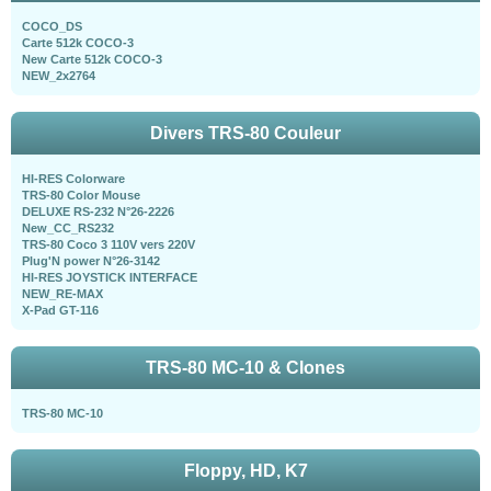
COCO_DS
Carte 512k COCO-3
New Carte 512k COCO-3
NEW_2x2764
Divers TRS-80 Couleur
HI-RES Colorware
TRS-80 Color Mouse
DELUXE RS-232 N°26-2226
New_CC_RS232
TRS-80 Coco 3 110V vers 220V
Plug'N power N°26-3142
HI-RES JOYSTICK INTERFACE
NEW_RE-MAX
X-Pad GT-116
TRS-80 MC-10 & Clones
TRS-80 MC-10
Floppy, HD, K7