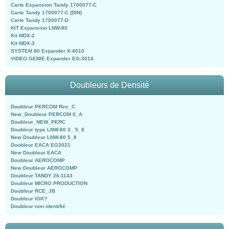
Carte Expansion Tandy 1700077-C
Carte Tandy 1700077-C (DIN)
Carte Tandy 1700077-D
KIT Expansion LNW-80
Kit MDX-2
Kit MDX-3
SYSTEM 80 Expander X-4010
VIDEO GENIE Expander EG-3014
Doubleurs de Densité
Doubleur PERCOM Rev_C
New_Doubleur PERCOM II_A
Doubleur_NEW_PERC
Doubleur type LNW-80 3_ 5_8
New Doubleur LNW-80 5_8
Doubleur EACA EG3021
New Doubleur EACA
Doubleur AEROCOMP
New Doubleur AEROCOMP
Doubleur TANDY 26-1143
Doubleur MICRO PRODUCTION
Doubleur RCE_JB
Doubleur IGK?
Doubleur non identifié