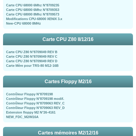
Carte CPU 68000 6Mhz N°8709235
Carte CPU 68000 6Mhz N°8709353
Carte CPU 68000 8Mhz N°8709573
Modifications CPU-68000 XENIX 3.x
New-CPU 68000 8MHz
Carte CPU Z80 II/12/16
Carte CPU Z80 N°8709049 REV B
Carte CPU Z80 N°8709049 REV C
Carte CPU Z80 N°8709049 REV D
Carte Mère pour TRS-80 M12-16B
Cartes Floppy M2/16
Contrôleur Floppy N°8709198
Contrôleur Floppy N°8709198 modif.
Contrôleur Floppy N°8709063 REV_C
Contrôleur Floppy N°8709063 REV_D
Extension floppy M2 N°26-4161
NEW_FDC_M2/M16A
Cartes mémoires M2/12/16