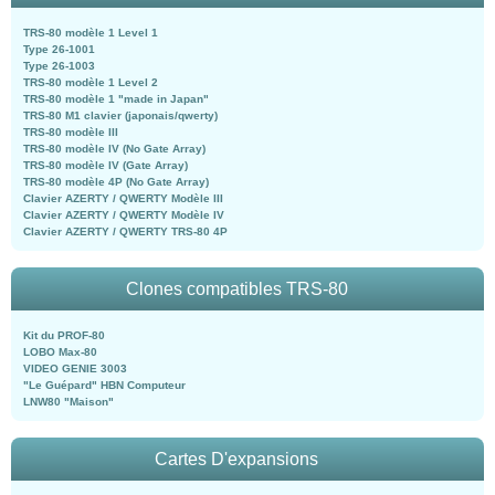
TRS-80 modèle 1 Level 1
Type 26-1001
Type 26-1003
TRS-80 modèle 1 Level 2
TRS-80 modèle 1 "made in Japan"
TRS-80 M1 clavier (japonais/qwerty)
TRS-80 modèle III
TRS-80 modèle IV (No Gate Array)
TRS-80 modèle IV (Gate Array)
TRS-80 modèle 4P (No Gate Array)
Clavier AZERTY / QWERTY Modèle III
Clavier AZERTY / QWERTY Modèle IV
Clavier AZERTY / QWERTY TRS-80 4P
Clones compatibles TRS-80
Kit du PROF-80
LOBO Max-80
VIDEO GENIE 3003
"Le Guépard" HBN Computeur
LNW80 "Maison"
Cartes D'expansions