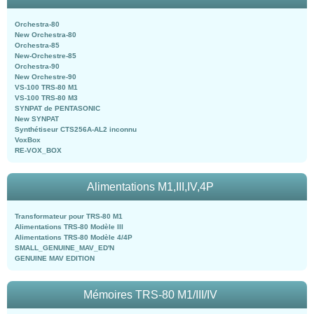
Orchestra-80
New Orchestra-80
Orchestra-85
New-Orchestre-85
Orchestra-90
New Orchestre-90
VS-100 TRS-80 M1
VS-100 TRS-80 M3
SYNPAT de PENTASONIC
New SYNPAT
Synthétiseur CTS256A-AL2 inconnu
VoxBox
RE-VOX_BOX
Alimentations M1,III,IV,4P
Transformateur pour TRS-80 M1
Alimentations TRS-80 Modèle III
Alimentations TRS-80 Modèle 4/4P
SMALL_GENUINE_MAV_ED'N
GENUINE MAV EDITION
Mémoires TRS-80 M1/III/IV