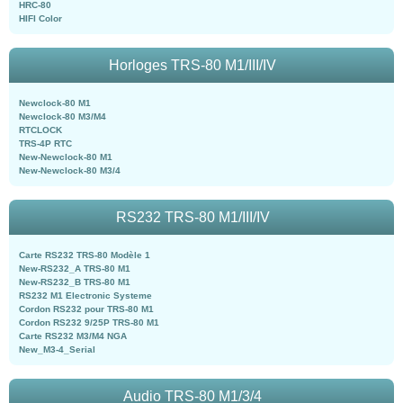
HRC-80
HIFI Color
Horloges TRS-80 M1/III/IV
Newclock-80 M1
Newclock-80 M3/M4
RTCLOCK
TRS-4P RTC
New-Newclock-80 M1
New-Newclock-80 M3/4
RS232 TRS-80 M1/III/IV
Carte RS232 TRS-80 Modèle 1
New-RS232_A TRS-80 M1
New-RS232_B TRS-80 M1
RS232 M1 Electronic Systeme
Cordon RS232 pour TRS-80 M1
Cordon RS232 9/25P TRS-80 M1
Carte RS232 M3/M4 NGA
New_M3-4_Serial
Audio TRS-80 M1/3/4