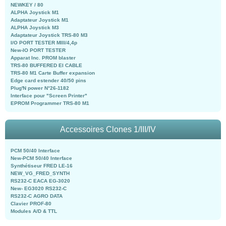
NEWKEY / 80
ALPHA Joystick M1
Adaptateur Joystick M1
ALPHA Joystick M3
Adaptateur Joystick TRS-80 M3
I/O PORT TESTER MIII/4,4p
New-IO PORT TESTER
Apparat Inc. PROM blaster
TRS-80 BUFFERED EI CABLE
TRS-80 M1 Carte Buffer expansion
Edge card estender 40/50 pins
Plug'N power N°26-1182
Interface pour "Screen Printer"
EPROM Programmer TRS-80 M1
Accessoires Clones 1/III/IV
PCM 50/40 Interface
New-PCM 50/40 Interface
Synthétiseur FRED LE-16
NEW_VG_FRED_SYNTH
RS232-C EACA EG-3020
New- EG3020 RS232-C
RS232-C AGRO DATA
Clavier PROF-80
Modules A/D & TTL