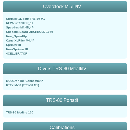
Overclock M1/III/IV
Sprinter 1L pour TRS-80 M1
NEW-SPRINTER_1l
Speed-up M4,4D,4P
Speedup Board ORCHBOLD 1979
New_SpeedUp
Carte XLR8er M4,4P
Sprinter III
New-Sprinter III
4CELLERATOR
Divers TRS-80 M1/III/IV
MODEM "The Connection"
RTTY M-80 (TRS-80 M1)
TRS-80 Portatif
TRS-80 Modèle 100
Calibrations