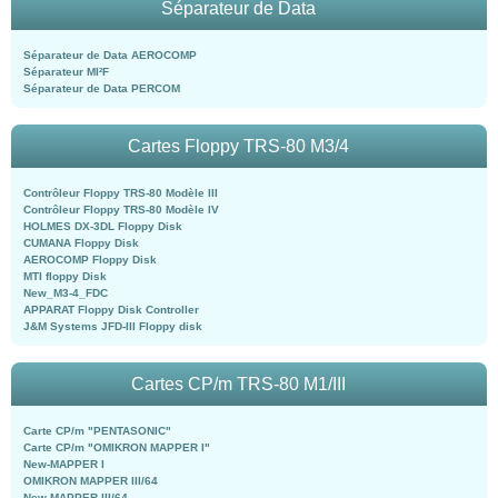
Séparateur de Data
Séparateur de Data AEROCOMP
Séparateur MI²F
Séparateur de Data PERCOM
Cartes Floppy TRS-80 M3/4
Contrôleur Floppy TRS-80 Modèle III
Contrôleur Floppy TRS-80 Modèle IV
HOLMES DX-3DL Floppy Disk
CUMANA Floppy Disk
AEROCOMP Floppy Disk
MTI floppy Disk
New_M3-4_FDC
APPARAT Floppy Disk Controller
J&M Systems JFD-III Floppy disk
Cartes CP/m TRS-80 M1/III
Carte CP/m "PENTASONIC"
Carte CP/m "OMIKRON MAPPER I"
New-MAPPER I
OMIKRON MAPPER III/64
New-MAPPER III/64