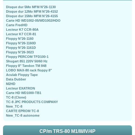
Disque dur 5Mo MFM N°26-1130
Disque dur 12Mo MFM N°26-4152
Disque dur 15Mo MFM N°26-4155
Carte HD WD1002-05/WD1002/HDO
Carte FredHD
Lecteur K7 CCR-80A
Lecteur K7 CCR-81
Floppy N°26-1160
Floppy N°26-1160D
Floppy N°26-1161D
Floppy N°26-3023
Floppy PERCOM TFD100-1
Shugart 851 220V 50/60 Hz
Floppy 8" Tandon TM 848
LOBO MAX-80 rack floppy 8"
Aculab Floppy Tape
Data Dubber
M2HD
Lecteur EXATRON
Carte HD WD1000-TB1
TC-8 (Clone)
TC-8 JPC PRODUCTS COMPANY
New_TC-8
CARTE EPROM TC-8
New_TC-8 autonome
CP/m TRS-80 M1/III/IV/4P