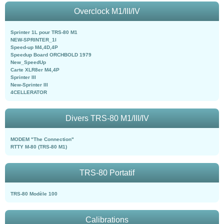
Overclock M1/III/IV
Sprinter 1L pour TRS-80 M1
NEW-SPRINTER_1l
Speed-up M4,4D,4P
Speedup Board ORCHBOLD 1979
New_SpeedUp
Carte XLR8er M4,4P
Sprinter III
New-Sprinter III
4CELLERATOR
Divers TRS-80 M1/III/IV
MODEM "The Connection"
RTTY M-80 (TRS-80 M1)
TRS-80 Portatif
TRS-80 Modèle 100
Calibrations