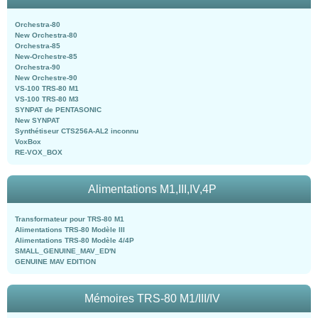
Orchestra-80
New Orchestra-80
Orchestra-85
New-Orchestre-85
Orchestra-90
New Orchestre-90
VS-100 TRS-80 M1
VS-100 TRS-80 M3
SYNPAT de PENTASONIC
New SYNPAT
Synthétiseur CTS256A-AL2 inconnu
VoxBox
RE-VOX_BOX
Alimentations M1,III,IV,4P
Transformateur pour TRS-80 M1
Alimentations TRS-80 Modèle III
Alimentations TRS-80 Modèle 4/4P
SMALL_GENUINE_MAV_ED'N
GENUINE MAV EDITION
Mémoires TRS-80 M1/III/IV