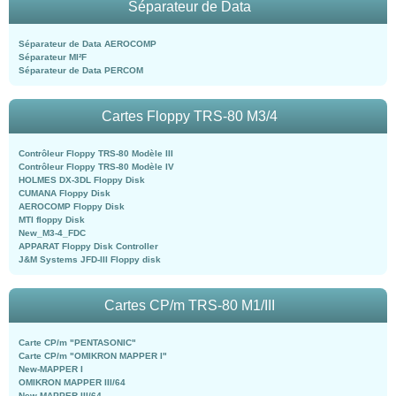
Séparateur de Data
Séparateur de Data AEROCOMP
Séparateur MI²F
Séparateur de Data PERCOM
Cartes Floppy TRS-80 M3/4
Contrôleur Floppy TRS-80 Modèle III
Contrôleur Floppy TRS-80 Modèle IV
HOLMES DX-3DL Floppy Disk
CUMANA Floppy Disk
AEROCOMP Floppy Disk
MTI floppy Disk
New_M3-4_FDC
APPARAT Floppy Disk Controller
J&M Systems JFD-III Floppy disk
Cartes CP/m TRS-80 M1/III
Carte CP/m "PENTASONIC"
Carte CP/m "OMIKRON MAPPER I"
New-MAPPER I
OMIKRON MAPPER III/64
New-MAPPER III/64