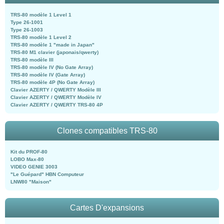
TRS-80 modèle 1 Level 1
Type 26-1001
Type 26-1003
TRS-80 modèle 1 Level 2
TRS-80 modèle 1 "made in Japan"
TRS-80 M1 clavier (japonais/qwerty)
TRS-80 modèle III
TRS-80 modèle IV (No Gate Array)
TRS-80 modèle IV (Gate Array)
TRS-80 modèle 4P (No Gate Array)
Clavier AZERTY / QWERTY Modèle III
Clavier AZERTY / QWERTY Modèle IV
Clavier AZERTY / QWERTY TRS-80 4P
Clones compatibles TRS-80
Kit du PROF-80
LOBO Max-80
VIDEO GENIE 3003
"Le Guépard" HBN Computeur
LNW80 "Maison"
Cartes D'expansions