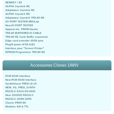
NEWKEY / 80
ALPHA Joystick M1
Adaptateur Joystick M1
ALPHA Joystick M3
Adaptateur Joystick TRS-80 M3
I/O PORT TESTER MIII/4,4p
New-IO PORT TESTER
Apparat Inc. PROM blaster
TRS-80 BUFFERED EI CABLE
TRS-80 M1 Carte Buffer expansion
Edge card estender 40/50 pins
Plug'N power N°26-1182
Interface pour "Screen Printer"
EPROM Programmer TRS-80 M1
Accessoires Clones 1/III/IV
PCM 50/40 Interface
New-PCM 50/40 Interface
Synthétiseur FRED LE-16
NEW_VG_FRED_SYNTH
RS232-C EACA EG-3020
New- EG3020 RS232-C
RS232-C AGRO DATA
Clavier PROF-80
Modules A/D & TTL