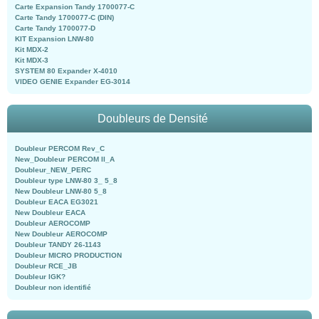
Carte Expansion Tandy 1700077-C
Carte Tandy 1700077-C (DIN)
Carte Tandy 1700077-D
KIT Expansion LNW-80
Kit MDX-2
Kit MDX-3
SYSTEM 80 Expander X-4010
VIDEO GENIE Expander EG-3014
Doubleurs de Densité
Doubleur PERCOM Rev_C
New_Doubleur PERCOM II_A
Doubleur_NEW_PERC
Doubleur type LNW-80 3_ 5_8
New Doubleur LNW-80 5_8
Doubleur EACA EG3021
New Doubleur EACA
Doubleur AEROCOMP
New Doubleur AEROCOMP
Doubleur TANDY 26-1143
Doubleur MICRO PRODUCTION
Doubleur RCE_JB
Doubleur IGK?
Doubleur non identifié