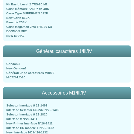
Kit Basic Level 2 TRS-80 M1
Carte mémoire "ASP" de 48K
Carte Type SUPERMEN 512K
New-Carte 512K
Banc de 256K
Carte Megamen 3Mo TRS-80 M4
DONMON MK2
NEW-MARK2
Générat. caractères 1/III/IV
Gendon 3
New Gendon3
Générateur de caractères M8002
MICRO-LC-80
Accessoires M1/III/IV
Selector interface // 26-1498
Interface Selector RS-232 N°26-1499
Selector interface // 26-2820
Interface // N°26-1411
New-Printer Interface N°26-1411
Interface HD modèle 1 N°26-1132
New_Interface HD N°26-1132