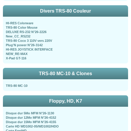
Divers TRS-80 Couleur
HI-RES Colorware
TRS-80 Color Mouse
DELUXE RS-232 N°26-2226
New_CC_RS232
TRS-80 Coco 3 110V vers 220V
Plug'N power N°26-3142
HI-RES JOYSTICK INTERFACE
NEW_RE-MAX
X-Pad GT-116
TRS-80 MC-10 & Clones
TRS-80 MC-10
Floppy, HD, K7
Disque dur 5Mo MFM N°26-1130
Disque dur 12Mo MFM N°26-4152
Disque dur 15Mo MFM N°26-4155
Carte HD WD1002-05/WD1002/HDO
Carte FredHD