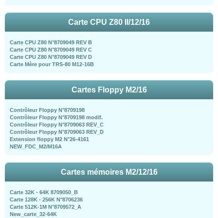
Carte CPU Z80 II/12/16
Carte CPU Z80 N°8709049 REV B
Carte CPU Z80 N°8709049 REV C
Carte CPU Z80 N°8709049 REV D
Carte Mère pour TRS-80 M12-16B
Cartes Floppy M2/16
Contrôleur Floppy N°8709198
Contrôleur Floppy N°8709198 modif.
Contrôleur Floppy N°8709063 REV_C
Contrôleur Floppy N°8709063 REV_D
Extension floppy M2 N°26-4161
NEW_FDC_M2/M16A
Cartes mémoires M2/12/16
Carte 32K - 64K 8709050_B
Carte 128K - 256K N°8706236
Carte 512K-1M N°8709572_A
New_carte_32-64K