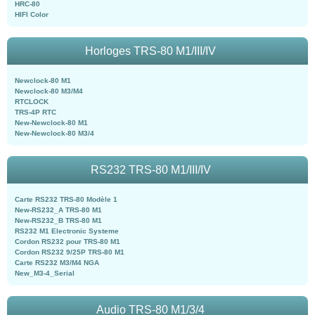
HRC-80
HIFI Color
Horloges TRS-80 M1/III/IV
Newclock-80 M1
Newclock-80 M3/M4
RTCLOCK
TRS-4P RTC
New-Newclock-80 M1
New-Newclock-80 M3/4
RS232 TRS-80 M1/III/IV
Carte RS232 TRS-80 Modèle 1
New-RS232_A TRS-80 M1
New-RS232_B TRS-80 M1
RS232 M1 Electronic Systeme
Cordon RS232 pour TRS-80 M1
Cordon RS232 9/25P TRS-80 M1
Carte RS232 M3/M4 NGA
New_M3-4_Serial
Audio TRS-80 M1/3/4