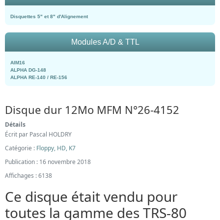
Disquettes 5" et 8" d'Alignement
Modules A/D & TTL
AIM16
ALPHA DG-148
ALPHA RE-140 / RE-156
Disque dur 12Mo MFM N°26-4152
Détails
Écrit par
Pascal HOLDRY
Catégorie :
Floppy, HD, K7
Publication : 16 novembre 2018
Affichages : 6138
Ce disque était vendu pour
toutes la gamme des TRS-80