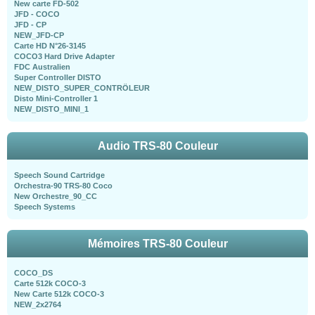
New carte FD-502
JFD - COCO
JFD - CP
NEW_JFD-CP
Carte HD N°26-3145
COCO3 Hard Drive Adapter
FDC Australien
Super Controller DISTO
NEW_DISTO_SUPER_CONTRÖLEUR
Disto Mini-Controller 1
NEW_DISTO_MINI_1
Audio TRS-80 Couleur
Speech Sound Cartridge
Orchestra-90 TRS-80 Coco
New Orchestre_90_CC
Speech Systems
Mémoires TRS-80 Couleur
COCO_DS
Carte 512k COCO-3
New Carte 512k COCO-3
NEW_2x2764