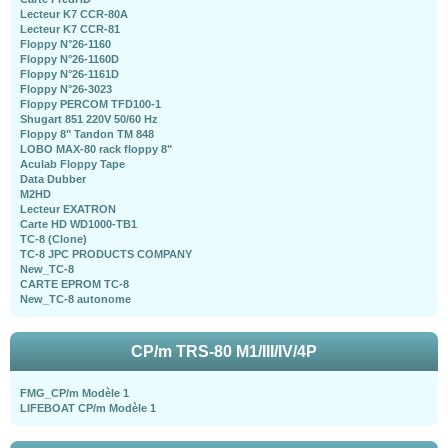
Lecteur K7 CCR-80A
Lecteur K7 CCR-81
Floppy N°26-1160
Floppy N°26-1160D
Floppy N°26-1161D
Floppy N°26-3023
Floppy PERCOM TFD100-1
Shugart 851 220V 50/60 Hz
Floppy 8" Tandon TM 848
LOBO MAX-80 rack floppy 8"
Aculab Floppy Tape
Data Dubber
M2HD
Lecteur EXATRON
Carte HD WD1000-TB1
TC-8 (Clone)
TC-8 JPC PRODUCTS COMPANY
New_TC-8
CARTE EPROM TC-8
New_TC-8 autonome
CP/m TRS-80 M1/III/IV/4P
FMG_CP/m Modèle 1
LIFEBOAT CP/m Modèle 1