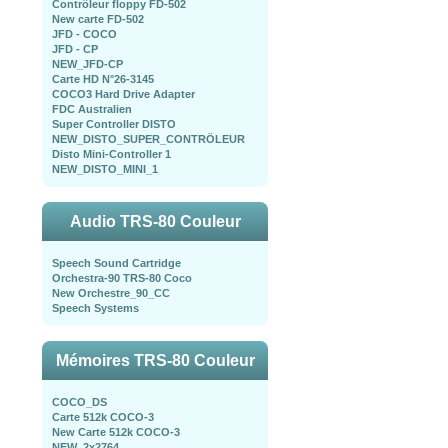
Contrôleur floppy FD-502
New carte FD-502
JFD - COCO
JFD - CP
NEW_JFD-CP
Carte HD N°26-3145
COCO3 Hard Drive Adapter
FDC Australien
Super Controller DISTO
NEW_DISTO_SUPER_CONTRÖLEUR
Disto Mini-Controller 1
NEW_DISTO_MINI_1
Audio TRS-80 Couleur
Speech Sound Cartridge
Orchestra-90 TRS-80 Coco
New Orchestre_90_CC
Speech Systems
Mémoires TRS-80 Couleur
COCO_DS
Carte 512k COCO-3
New Carte 512k COCO-3
NEW_2x2764