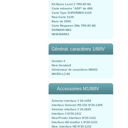
Kit Basic Level 2 TRS-80 M1
Carte mémoire "ASP" de 48K
Carte Type SUPERMEN 512K
New-Carte 512K
Banc de 256K
Carte Megamen 3Mo TRS-80 M4
DONMON MK2
NEW-MARK2
Générat. caractères 1/III/IV
Gendon 3
New Gendon3
Générateur de caractères M8002
MICRO-LC-80
Accessoires M1/III/IV
Selector interface // 26-1498
Interface Selector RS-232 N°26-1499
Selector interface // 26-2820
Interface // N°26-1411
New-Printer Interface N°26-1411
Interface HD modèle 1 N°26-1132
New_Interface HD N°26-1132