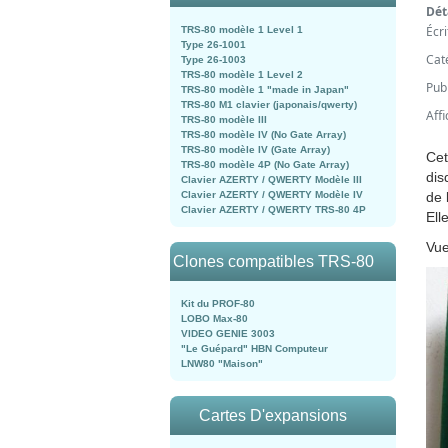
Dét
Écr
TRS-80 modèle 1 Level 1
Type 26-1001
Cat
Type 26-1003
TRS-80 modèle 1 Level 2
Pub
TRS-80 modèle 1 "made in Japan"
TRS-80 M1 clavier (japonais/qwerty)
Aff
TRS-80 modèle III
TRS-80 modèle IV (No Gate Array)
TRS-80 modèle IV (Gate Array)
Cet
TRS-80 modèle 4P (No Gate Array)
dis
Clavier AZERTY / QWERTY Modèle III
Clavier AZERTY / QWERTY Modèle IV
de 
Clavier AZERTY / QWERTY TRS-80 4P
Ell
Vue
Clones compatibles TRS-80
Kit du PROF-80
LOBO Max-80
VIDEO GENIE 3003
"Le Guépard" HBN Computeur
LNW80 "Maison"
Cartes D'expansions