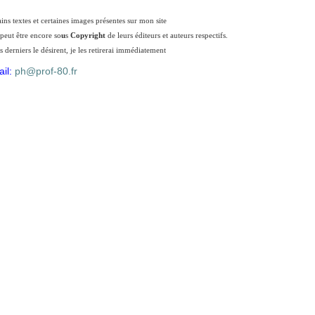
ains textes et certaines images présentes sur mon site
 peut être encore so
u
s
Copyright
de leurs éditeurs et auteurs respectifs.
s derniers le désirent, je les retirerai immédiatement
il:
ph@prof-80.fr