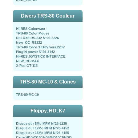
Divers TRS-80 Couleur
HI-RES Colorware
TRS-80 Color Mouse
DELUXE RS-232 N°26-2226
New_CC_RS232
TRS-80 Coco 3 110V vers 220V
Plug'N power N°26-3142
HI-RES JOYSTICK INTERFACE
NEW_RE-MAX
X-Pad GT-116
TRS-80 MC-10 & Clones
TRS-80 MC-10
Floppy, HD, K7
Disque dur 5Mo MFM N°26-1130
Disque dur 12Mo MFM N°26-4152
Disque dur 15Mo MFM N°26-4155
Carte HD WD1002-05/WD1002/HDO