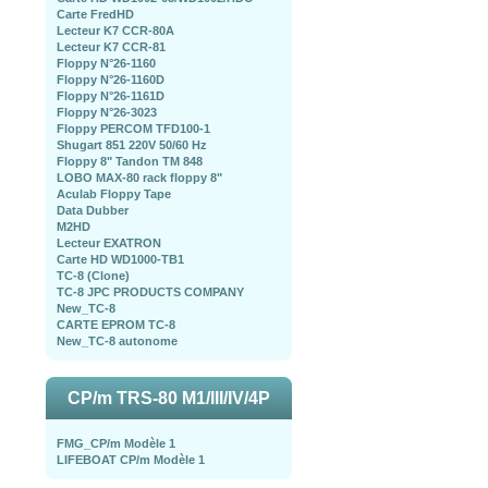
Carte FredHD
Lecteur K7 CCR-80A
Lecteur K7 CCR-81
Floppy N°26-1160
Floppy N°26-1160D
Floppy N°26-1161D
Floppy N°26-3023
Floppy PERCOM TFD100-1
Shugart 851 220V 50/60 Hz
Floppy 8" Tandon TM 848
LOBO MAX-80 rack floppy 8"
Aculab Floppy Tape
Data Dubber
M2HD
Lecteur EXATRON
Carte HD WD1000-TB1
TC-8 (Clone)
TC-8 JPC PRODUCTS COMPANY
New_TC-8
CARTE EPROM TC-8
New_TC-8 autonome
CP/m TRS-80 M1/III/IV/4P
FMG_CP/m Modèle 1
LIFEBOAT CP/m Modèle 1