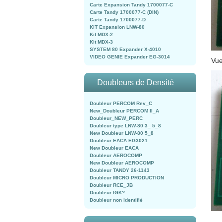
Carte Expansion Tandy 1700077-C
Carte Tandy 1700077-C (DIN)
Carte Tandy 1700077-D
KIT Expansion LNW-80
Kit MDX-2
Kit MDX-3
SYSTEM 80 Expander X-4010
VIDEO GENIE Expander EG-3014
Vue
Doubleurs de Densité
Doubleur PERCOM Rev_C
New_Doubleur PERCOM II_A
Doubleur_NEW_PERC
Doubleur type LNW-80 3_ 5_8
New Doubleur LNW-80 5_8
Doubleur EACA EG3021
New Doubleur EACA
Doubleur AEROCOMP
New Doubleur AEROCOMP
Doubleur TANDY 26-1143
Doubleur MICRO PRODUCTION
Doubleur RCE_JB
Doubleur IGK?
Doubleur non identifié