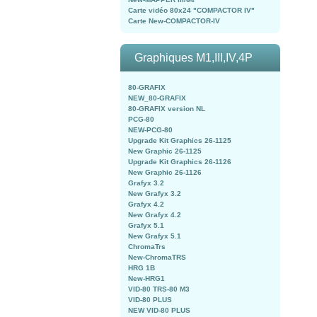
Carte vidéo 80x24 "COMPACTOR IV"
Carte New-COMPACTOR-IV
Graphiques M1,III,IV,4P
80-GRAFIX
NEW_80-GRAFIX
80-GRAFIX version NL
PCG-80
NEW-PCG-80
Upgrade Kit Graphics 26-1125
New Graphic 26-1125
Upgrade Kit Graphics 26-1126
New Graphic 26-1126
Grafyx 3.2
New Grafyx 3.2
Grafyx 4.2
New Grafyx 4.2
Grafyx 5.1
New Grafyx 5.1
ChromaTrs
New-ChromaTRS
HRG 1B
New-HRG1
VID-80 TRS-80 M3
VID-80 PLUS
NEW VID-80 PLUS