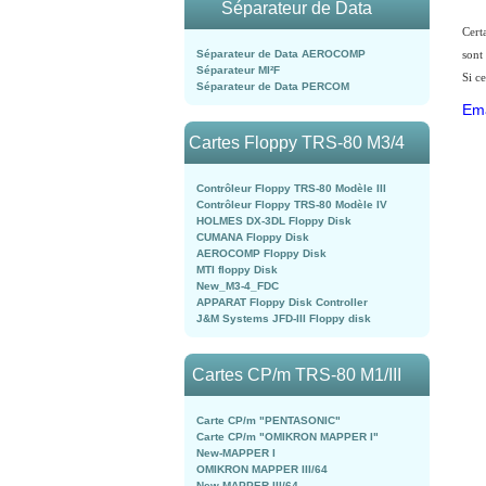
Séparateur de Data
Cert
sont
Séparateur de Data AEROCOMP
Séparateur MI²F
Si ce
Séparateur de Data PERCOM
Ema
Cartes Floppy TRS-80 M3/4
Contrôleur Floppy TRS-80 Modèle III
Contrôleur Floppy TRS-80 Modèle IV
HOLMES DX-3DL Floppy Disk
CUMANA Floppy Disk
AEROCOMP Floppy Disk
MTI floppy Disk
New_M3-4_FDC
APPARAT Floppy Disk Controller
J&M Systems JFD-III Floppy disk
Cartes CP/m TRS-80 M1/III
Carte CP/m "PENTASONIC"
Carte CP/m "OMIKRON MAPPER I"
New-MAPPER I
OMIKRON MAPPER III/64
New-MAPPER III/64