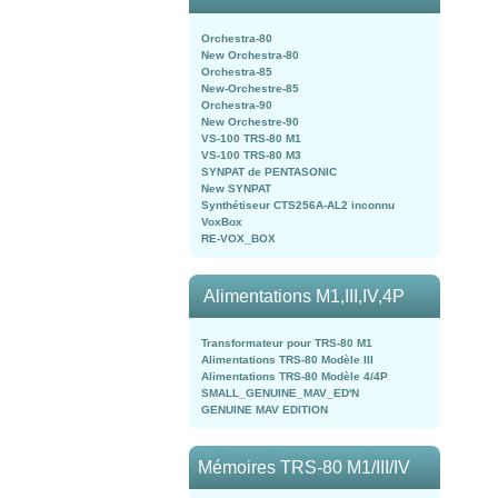
Orchestra-80
New Orchestra-80
Orchestra-85
New-Orchestre-85
Orchestra-90
New Orchestre-90
VS-100 TRS-80 M1
VS-100 TRS-80 M3
SYNPAT de PENTASONIC
New SYNPAT
Synthétiseur CTS256A-AL2 inconnu
VoxBox
RE-VOX_BOX
Alimentations M1,III,IV,4P
Transformateur pour TRS-80 M1
Alimentations TRS-80 Modèle III
Alimentations TRS-80 Modèle 4/4P
SMALL_GENUINE_MAV_ED'N
GENUINE MAV EDITION
Mémoires TRS-80 M1/III/IV