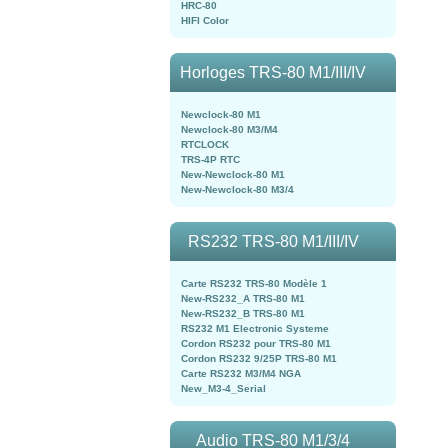
HRC-80
HIFI Color
Horloges TRS-80 M1/III/IV
Newclock-80 M1
Newclock-80 M3/M4
RTCLOCK
TRS-4P RTC
New-Newclock-80 M1
New-Newclock-80 M3/4
RS232 TRS-80 M1/III/IV
Carte RS232 TRS-80 Modèle 1
New-RS232_A TRS-80 M1
New-RS232_B TRS-80 M1
RS232 M1 Electronic Systeme
Cordon RS232 pour TRS-80 M1
Cordon RS232 9/25P TRS-80 M1
Carte RS232 M3/M4 NGA
New_M3-4_Serial
Audio TRS-80 M1/3/4