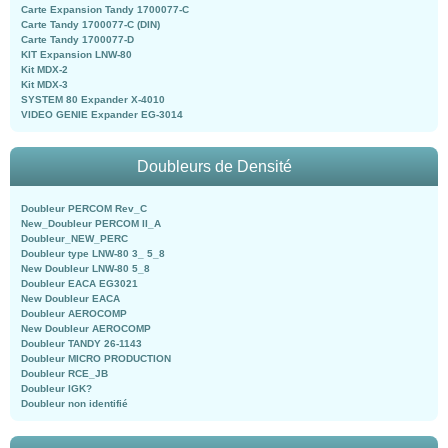
Carte Expansion Tandy 1700077-C
Carte Tandy 1700077-C (DIN)
Carte Tandy 1700077-D
KIT Expansion LNW-80
Kit MDX-2
Kit MDX-3
SYSTEM 80 Expander X-4010
VIDEO GENIE Expander EG-3014
Doubleurs de Densité
Doubleur PERCOM Rev_C
New_Doubleur PERCOM II_A
Doubleur_NEW_PERC
Doubleur type LNW-80 3_ 5_8
New Doubleur LNW-80 5_8
Doubleur EACA EG3021
New Doubleur EACA
Doubleur AEROCOMP
New Doubleur AEROCOMP
Doubleur TANDY 26-1143
Doubleur MICRO PRODUCTION
Doubleur RCE_JB
Doubleur IGK?
Doubleur non identifié