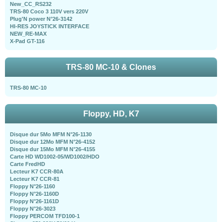
New_CC_RS232
TRS-80 Coco 3 110V vers 220V
Plug'N power N°26-3142
HI-RES JOYSTICK INTERFACE
NEW_RE-MAX
X-Pad GT-116
TRS-80 MC-10 & Clones
TRS-80 MC-10
Floppy, HD, K7
Disque dur 5Mo MFM N°26-1130
Disque dur 12Mo MFM N°26-4152
Disque dur 15Mo MFM N°26-4155
Carte HD WD1002-05/WD1002/HDO
Carte FredHD
Lecteur K7 CCR-80A
Lecteur K7 CCR-81
Floppy N°26-1160
Floppy N°26-1160D
Floppy N°26-1161D
Floppy N°26-3023
Floppy PERCOM TFD100-1