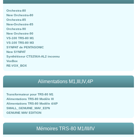
Orchestra-80
New Orchestra-80
Orchestra-85
New-Orchestre-85
Orchestra-90
New Orchestre-90
VS-100 TRS-80 M1
VS-100 TRS-80 M3
SYNPAT de PENTASONIC
New SYNPAT
Synthétiseur CTS256A-AL2 inconnu
VoxBox
RE-VOX_BOX
Alimentations M1,III,IV,4P
Transformateur pour TRS-80 M1
Alimentations TRS-80 Modèle III
Alimentations TRS-80 Modèle 4/4P
SMALL_GENUINE_MAV_ED'N
GENUINE MAV EDITION
Mémoires TRS-80 M1/III/IV