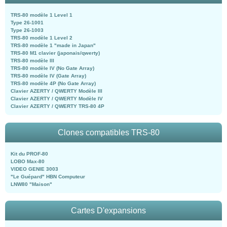
TRS-80 modèle 1 Level 1
Type 26-1001
Type 26-1003
TRS-80 modèle 1 Level 2
TRS-80 modèle 1 "made in Japan"
TRS-80 M1 clavier (japonais/qwerty)
TRS-80 modèle III
TRS-80 modèle IV (No Gate Array)
TRS-80 modèle IV (Gate Array)
TRS-80 modèle 4P (No Gate Array)
Clavier AZERTY / QWERTY Modèle III
Clavier AZERTY / QWERTY Modèle IV
Clavier AZERTY / QWERTY TRS-80 4P
Clones compatibles TRS-80
Kit du PROF-80
LOBO Max-80
VIDEO GENIE 3003
"Le Guépard" HBN Computeur
LNW80 "Maison"
Cartes D'expansions