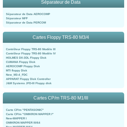
Séparateur de Data
Séparateur de Data AEROCOMP
Séparateur MI²F
Séparateur de Data PERCOM
Cartes Floppy TRS-80 M3/4
Contrôleur Floppy TRS-80 Modèle III
Contrôleur Floppy TRS-80 Modèle IV
HOLMES DX-3DL Floppy Disk
CUMANA Floppy Disk
AEROCOMP Floppy Disk
MTI floppy Disk
New_M3-4_FDC
APPARAT Floppy Disk Controller
J&M Systems JFD-III Floppy disk
Cartes CP/m TRS-80 M1/III
Carte CP/m "PENTASONIC"
Carte CP/m "OMIKRON MAPPER I"
New-MAPPER I
OMIKRON MAPPER III/64
New-MAPPER III/64