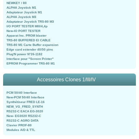
NEWKEY / 80
ALPHA Joystick M1
Adaptateur Joystick M1
ALPHA Joystick M3
Adaptateur Joystick TRS-80 M3
I/O PORT TESTER MIII/4,4p
New-IO PORT TESTER
Apparat Inc. PROM blaster
TRS-80 BUFFERED EI CABLE
TRS-80 M1 Carte Buffer expansion
Edge card estender 40/50 pins
Plug'N power N°26-1182
Interface pour "Screen Printer"
EPROM Programmer TRS-80 M1
Accessoires Clones 1/III/IV
PCM 50/40 Interface
New-PCM 50/40 Interface
Synthétiseur FRED LE-16
NEW_VG_FRED_SYNTH
RS232-C EACA EG-3020
New- EG3020 RS232-C
RS232-C AGRO DATA
Clavier PROF-80
Modules A/D & TTL