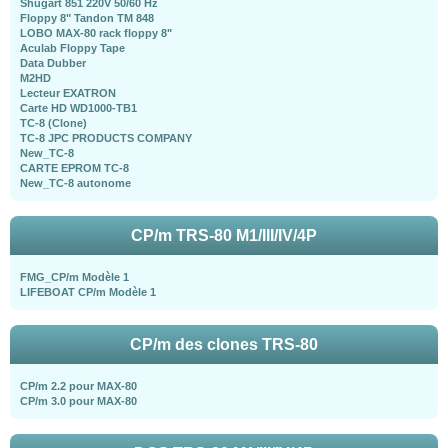
Shugart 851 220V 50/60 Hz
Floppy 8" Tandon TM 848
LOBO MAX-80 rack floppy 8"
Aculab Floppy Tape
Data Dubber
M2HD
Lecteur EXATRON
Carte HD WD1000-TB1
TC-8 (Clone)
TC-8 JPC PRODUCTS COMPANY
New_TC-8
CARTE EPROM TC-8
New_TC-8 autonome
CP/m TRS-80 M1/III/IV/4P
FMG_CP/m Modèle 1
LIFEBOAT CP/m Modèle 1
CP/m des clones TRS-80
CP/m 2.2 pour MAX-80
CP/m 3.0 pour MAX-80