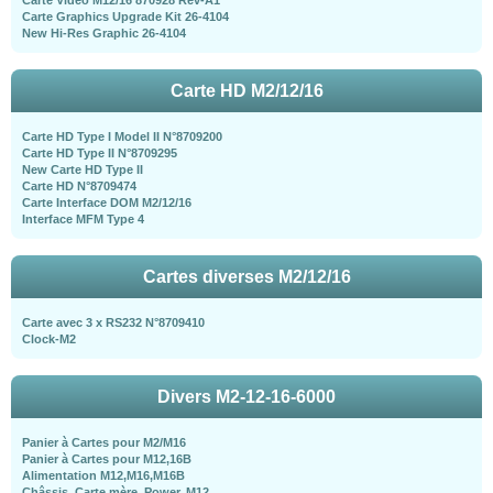
Carte Vidéo M12/16 870928 Rev-A1
Carte Graphics Upgrade Kit 26-4104
New Hi-Res Graphic 26-4104
Carte HD M2/12/16
Carte HD Type I Model II N°8709200
Carte HD Type II N°8709295
New Carte HD Type II
Carte HD N°8709474
Carte Interface DOM M2/12/16
Interface MFM Type 4
Cartes diverses M2/12/16
Carte avec 3 x RS232 N°8709410
Clock-M2
Divers M2-12-16-6000
Panier à Cartes pour M2/M16
Panier à Cartes pour M12,16B
Alimentation M12,M16,M16B
Châssis, Carte mère, Power, M12