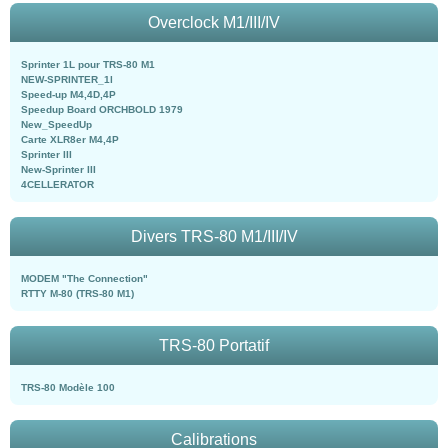
Overclock M1/III/IV
Sprinter 1L pour TRS-80 M1
NEW-SPRINTER_1l
Speed-up M4,4D,4P
Speedup Board ORCHBOLD 1979
New_SpeedUp
Carte XLR8er M4,4P
Sprinter III
New-Sprinter III
4CELLERATOR
Divers TRS-80 M1/III/IV
MODEM "The Connection"
RTTY M-80 (TRS-80 M1)
TRS-80 Portatif
TRS-80 Modèle 100
Calibrations