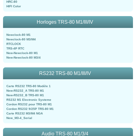
HRC-80
HIFI Color
Horloges TRS-80 M1/III/IV
Newclock-80 M1
Newclock-80 M3/M4
RTCLOCK
TRS-4P RTC
New-Newclock-80 M1
New-Newclock-80 M3/4
RS232 TRS-80 M1/III/IV
Carte RS232 TRS-80 Modèle 1
New-RS232_A TRS-80 M1
New-RS232_B TRS-80 M1
RS232 M1 Electronic Systeme
Cordon RS232 pour TRS-80 M1
Cordon RS232 9/25P TRS-80 M1
Carte RS232 M3/M4 NGA
New_M3-4_Serial
Audio TRS-80 M1/3/4