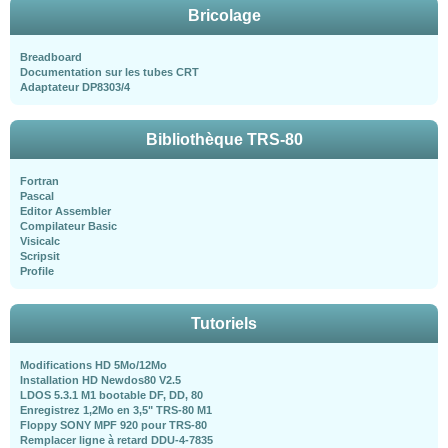
Bricolage
Breadboard
Documentation sur les tubes CRT
Adaptateur DP8303/4
Bibliothèque TRS-80
Fortran
Pascal
Editor Assembler
Compilateur Basic
Visicalc
Scripsit
Profile
Tutoriels
Modifications HD 5Mo/12Mo
Installation HD Newdos80 V2.5
LDOS 5.3.1 M1 bootable DF, DD, 80
Enregistrez 1,2Mo en 3,5" TRS-80 M1
Floppy SONY MPF 920 pour TRS-80
Remplacer ligne à retard DDU-4-7835