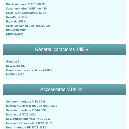
Kit Basic Level 2 TRS-80 M1
Carte mémoire "ASP" de 48K
Carte Type SUPERMEN 512K
New-Carte 512K
Banc de 256K
Carte Megamen 3Mo TRS-80 M4
DONMON MK2
NEW-MARK2
Générat. caractères 1/III/IV
Gendon 3
New Gendon3
Générateur de caractères M8002
MICRO-LC-80
Accessoires M1/III/IV
Selector interface // 26-1498
Interface Selector RS-232 N°26-1499
Selector interface // 26-2820
Interface // N°26-1411
New-Printer Interface N°26-1411
Interface HD modèle 1 N°26-1132
New_Interface HD N°26-1132