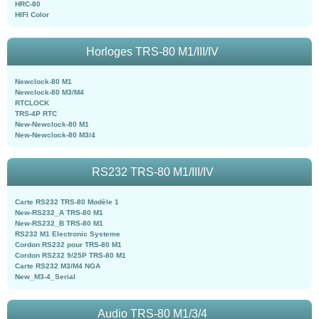
HRC-80
HIFI Color
Horloges TRS-80 M1/III/IV
Newclock-80 M1
Newclock-80 M3/M4
RTCLOCK
TRS-4P RTC
New-Newclock-80 M1
New-Newclock-80 M3/4
RS232 TRS-80 M1/III/IV
Carte RS232 TRS-80 Modèle 1
New-RS232_A TRS-80 M1
New-RS232_B TRS-80 M1
RS232 M1 Electronic Systeme
Cordon RS232 pour TRS-80 M1
Cordon RS232 9/25P TRS-80 M1
Carte RS232 M3/M4 NGA
New_M3-4_Serial
Audio TRS-80 M1/3/4