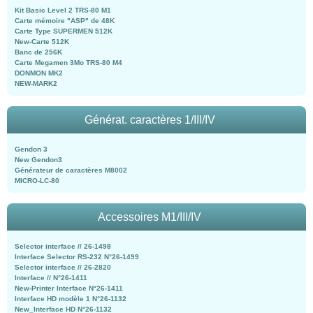
Kit Basic Level 2 TRS-80 M1
Carte mémoire "ASP" de 48K
Carte Type SUPERMEN 512K
New-Carte 512K
Banc de 256K
Carte Megamen 3Mo TRS-80 M4
DONMON MK2
NEW-MARK2
Générat. caractères 1/III/IV
Gendon 3
New Gendon3
Générateur de caractères M8002
MICRO-LC-80
Accessoires M1/III/IV
Selector interface // 26-1498
Interface Selector RS-232 N°26-1499
Selector interface // 26-2820
Interface // N°26-1411
New-Printer Interface N°26-1411
Interface HD modèle 1 N°26-1132
New_Interface HD N°26-1132