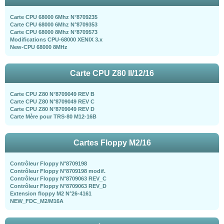
Carte CPU 68000 6Mhz N°8709235
Carte CPU 68000 6Mhz N°8709353
Carte CPU 68000 8Mhz N°8709573
Modifications CPU-68000 XENIX 3.x
New-CPU 68000 8MHz
Carte CPU Z80 II/12/16
Carte CPU Z80 N°8709049 REV B
Carte CPU Z80 N°8709049 REV C
Carte CPU Z80 N°8709049 REV D
Carte Mère pour TRS-80 M12-16B
Cartes Floppy M2/16
Contrôleur Floppy N°8709198
Contrôleur Floppy N°8709198 modif.
Contrôleur Floppy N°8709063 REV_C
Contrôleur Floppy N°8709063 REV_D
Extension floppy M2 N°26-4161
NEW_FDC_M2/M16A