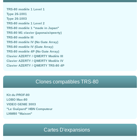
TRS-80 modèle 1 Level 1
Type 26-1001
Type 26-1003
TRS-80 modèle 1 Level 2
TRS-80 modèle 1 "made in Japan"
TRS-80 M1 clavier (japonais/qwerty)
TRS-80 modèle III
TRS-80 modèle IV (No Gate Array)
TRS-80 modèle IV (Gate Array)
TRS-80 modèle 4P (No Gate Array)
Clavier AZERTY / QWERTY Modèle III
Clavier AZERTY / QWERTY Modèle IV
Clavier AZERTY / QWERTY TRS-80 4P
Clones compatibles TRS-80
Kit du PROF-80
LOBO Max-80
VIDEO GENIE 3003
"Le Guépard" HBN Computeur
LNW80 "Maison"
Cartes D'expansions