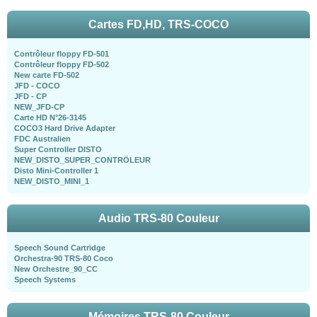
Cartes FD,HD, TRS-COCO
Contrôleur floppy FD-501
Contrôleur floppy FD-502
New carte FD-502
JFD - COCO
JFD - CP
NEW_JFD-CP
Carte HD N°26-3145
COCO3 Hard Drive Adapter
FDC Australien
Super Controller DISTO
NEW_DISTO_SUPER_CONTRÖLEUR
Disto Mini-Controller 1
NEW_DISTO_MINI_1
Audio TRS-80 Couleur
Speech Sound Cartridge
Orchestra-90 TRS-80 Coco
New Orchestre_90_CC
Speech Systems
Mémoires TRS-80 Couleur