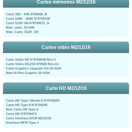
Cartes mémoires M2/12/16
Carte 32K - 64K 8709050_B
Carte 128K - 256K N°8706236
Carte 512K-1M N°8709572_A
New_carte_32-64K
New_Carte_512K_1M
Cartes vidéo M2/12/16
Carte Vidéo M2 N°8709048 Rev-C
Carte Vidéo M12/16 870928 Rev-A1
Carte Graphics Upgrade Kit 26-4104
New Hi-Res Graphic 26-4104
Carte HD M2/12/16
Carte HD Type I Model II N°8709200
Carte HD Type II N°8709295
New Carte HD Type II
Carte HD N°8709474
Carte Interface DOM M2/12/16
Interface MFM Type 4