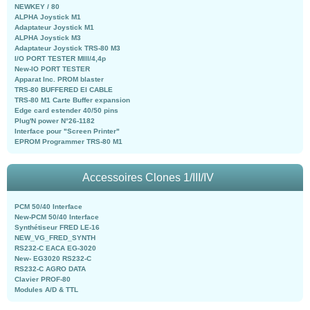
NEWKEY / 80
ALPHA Joystick M1
Adaptateur Joystick M1
ALPHA Joystick M3
Adaptateur Joystick TRS-80 M3
I/O PORT TESTER MIII/4,4p
New-IO PORT TESTER
Apparat Inc. PROM blaster
TRS-80 BUFFERED EI CABLE
TRS-80 M1 Carte Buffer expansion
Edge card estender 40/50 pins
Plug'N power N°26-1182
Interface pour "Screen Printer"
EPROM Programmer TRS-80 M1
Accessoires Clones 1/III/IV
PCM 50/40 Interface
New-PCM 50/40 Interface
Synthétiseur FRED LE-16
NEW_VG_FRED_SYNTH
RS232-C EACA EG-3020
New- EG3020 RS232-C
RS232-C AGRO DATA
Clavier PROF-80
Modules A/D & TTL