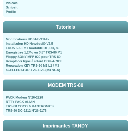
Visicalc
Scripsit
Profile
Tutoriels
Modifications HD 5Mo/12Mo
Installation HD Newdos80 V2.5
LDOS 5.3.1 M1 bootable DF, DD, 80
Enregistrez 1,2Mo en 3,5" TRS-80 M1
Floppy SONY MPF 920 pour TRS-80
Remplacer ligne à retard DDU-4-7835
Réparation KEY TRS-80 M1 L2 / M3
4CELLERATOR + 26-1126 (M4 NGA)
MODEM TRS-80
PACK Modem N°26-2228
RTTY PACK ALIAN
TRS-80 COCO & KANTRONICS
TRS-80 DC-2212 N°26-1178
Imprimantes TANDY