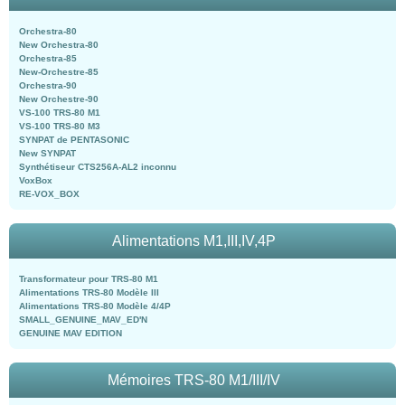
Orchestra-80
New Orchestra-80
Orchestra-85
New-Orchestre-85
Orchestra-90
New Orchestre-90
VS-100 TRS-80 M1
VS-100 TRS-80 M3
SYNPAT de PENTASONIC
New SYNPAT
Synthétiseur CTS256A-AL2 inconnu
VoxBox
RE-VOX_BOX
Alimentations M1,III,IV,4P
Transformateur pour TRS-80 M1
Alimentations TRS-80 Modèle III
Alimentations TRS-80 Modèle 4/4P
SMALL_GENUINE_MAV_ED'N
GENUINE MAV EDITION
Mémoires TRS-80 M1/III/IV