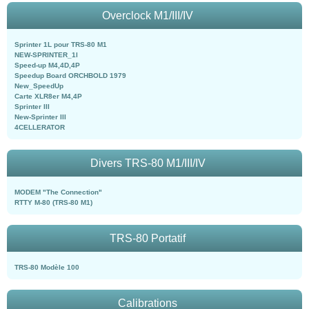
Overclock M1/III/IV
Sprinter 1L pour TRS-80 M1
NEW-SPRINTER_1l
Speed-up M4,4D,4P
Speedup Board ORCHBOLD 1979
New_SpeedUp
Carte XLR8er M4,4P
Sprinter III
New-Sprinter III
4CELLERATOR
Divers TRS-80 M1/III/IV
MODEM "The Connection"
RTTY M-80 (TRS-80 M1)
TRS-80 Portatif
TRS-80 Modèle 100
Calibrations