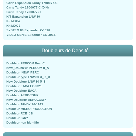
Carte Expansion Tandy 1700077-C
Carte Tandy 1700077-C (DIN)
Carte Tandy 1700077-D
KIT Expansion LNW-80
Kit MDX-2
Kit MDX-3
SYSTEM 80 Expander X-4010
VIDEO GENIE Expander EG-3014
Doubleurs de Densité
Doubleur PERCOM Rev_C
New_Doubleur PERCOM II_A
Doubleur_NEW_PERC
Doubleur type LNW-80 3_ 5_8
New Doubleur LNW-80 5_8
Doubleur EACA EG3021
New Doubleur EACA
Doubleur AEROCOMP
New Doubleur AEROCOMP
Doubleur TANDY 26-1143
Doubleur MICRO PRODUCTION
Doubleur RCE_JB
Doubleur IGK?
Doubleur non identifié