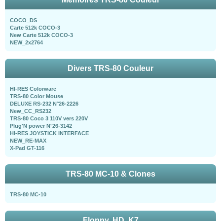
COCO_DS
Carte 512k COCO-3
New Carte 512k COCO-3
NEW_2x2764
Divers TRS-80 Couleur
HI-RES Colorware
TRS-80 Color Mouse
DELUXE RS-232 N°26-2226
New_CC_RS232
TRS-80 Coco 3 110V vers 220V
Plug'N power N°26-3142
HI-RES JOYSTICK INTERFACE
NEW_RE-MAX
X-Pad GT-116
TRS-80 MC-10 & Clones
TRS-80 MC-10
Floppy, HD, K7