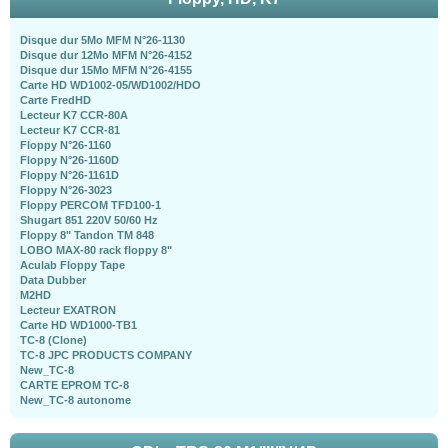
Disque dur 5Mo MFM N°26-1130
Disque dur 12Mo MFM N°26-4152
Disque dur 15Mo MFM N°26-4155
Carte HD WD1002-05/WD1002/HDO
Carte FredHD
Lecteur K7 CCR-80A
Lecteur K7 CCR-81
Floppy N°26-1160
Floppy N°26-1160D
Floppy N°26-1161D
Floppy N°26-3023
Floppy PERCOM TFD100-1
Shugart 851 220V 50/60 Hz
Floppy 8" Tandon TM 848
LOBO MAX-80 rack floppy 8"
Aculab Floppy Tape
Data Dubber
M2HD
Lecteur EXATRON
Carte HD WD1000-TB1
TC-8 (Clone)
TC-8 JPC PRODUCTS COMPANY
New_TC-8
CARTE EPROM TC-8
New_TC-8 autonome