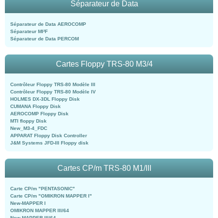
Séparateur de Data
Séparateur de Data AEROCOMP
Séparateur MI²F
Séparateur de Data PERCOM
Cartes Floppy TRS-80 M3/4
Contrôleur Floppy TRS-80 Modèle III
Contrôleur Floppy TRS-80 Modèle IV
HOLMES DX-3DL Floppy Disk
CUMANA Floppy Disk
AEROCOMP Floppy Disk
MTI floppy Disk
New_M3-4_FDC
APPARAT Floppy Disk Controller
J&M Systems JFD-III Floppy disk
Cartes CP/m TRS-80 M1/III
Carte CP/m "PENTASONIC"
Carte CP/m "OMIKRON MAPPER I"
New-MAPPER I
OMIKRON MAPPER III/64
New-MAPPER III/64