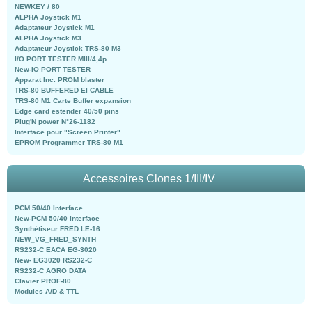
NEWKEY / 80
ALPHA Joystick M1
Adaptateur Joystick M1
ALPHA Joystick M3
Adaptateur Joystick TRS-80 M3
I/O PORT TESTER MIII/4,4p
New-IO PORT TESTER
Apparat Inc. PROM blaster
TRS-80 BUFFERED EI CABLE
TRS-80 M1 Carte Buffer expansion
Edge card estender 40/50 pins
Plug'N power N°26-1182
Interface pour "Screen Printer"
EPROM Programmer TRS-80 M1
Accessoires Clones 1/III/IV
PCM 50/40 Interface
New-PCM 50/40 Interface
Synthétiseur FRED LE-16
NEW_VG_FRED_SYNTH
RS232-C EACA EG-3020
New- EG3020 RS232-C
RS232-C AGRO DATA
Clavier PROF-80
Modules A/D & TTL