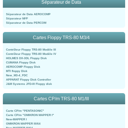
Séparateur de Data
Séparateur de Data AEROCOMP
Séparateur MI²F
Séparateur de Data PERCOM
Cartes Floppy TRS-80 M3/4
Contrôleur Floppy TRS-80 Modèle III
Contrôleur Floppy TRS-80 Modèle IV
HOLMES DX-3DL Floppy Disk
CUMANA Floppy Disk
AEROCOMP Floppy Disk
MTI floppy Disk
New_M3-4_FDC
APPARAT Floppy Disk Controller
J&M Systems JFD-III Floppy disk
Cartes CP/m TRS-80 M1/III
Carte CP/m "PENTASONIC"
Carte CP/m "OMIKRON MAPPER I"
New-MAPPER I
OMIKRON MAPPER III/64
New-MAPPER III/64