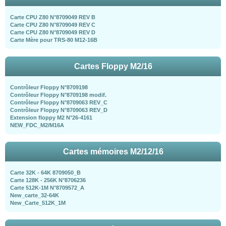
Carte CPU Z80 N°8709049 REV B
Carte CPU Z80 N°8709049 REV C
Carte CPU Z80 N°8709049 REV D
Carte Mère pour TRS-80 M12-16B
Cartes Floppy M2/16
Contrôleur Floppy N°8709198
Contrôleur Floppy N°8709198 modif.
Contrôleur Floppy N°8709063 REV_C
Contrôleur Floppy N°8709063 REV_D
Extension floppy M2 N°26-4161
NEW_FDC_M2/M16A
Cartes mémoires M2/12/16
Carte 32K - 64K 8709050_B
Carte 128K - 256K N°8706236
Carte 512K-1M N°8709572_A
New_carte_32-64K
New_Carte_512K_1M