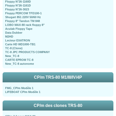
Floppy N°26-1160D
Floppy N°26-1161D
Floppy N°26-3023
Floppy PERCOM TFD100-1
Shugart 851 220V 50/60 Hz
Floppy 8" Tandon TM 848
LOBO MAX-80 rack floppy 8"
Aculab Floppy Tape
Data Dubber
M2HD
Lecteur EXATRON
Carte HD WD1000-TB1
TC-8 (Clone)
TC-8 JPC PRODUCTS COMPANY
New_TC-8
CARTE EPROM TC-8
New_TC-8 autonome
CP/m TRS-80 M1/III/IV/4P
FMG_CP/m Modèle 1
LIFEBOAT CP/m Modèle 1
CP/m des clones TRS-80