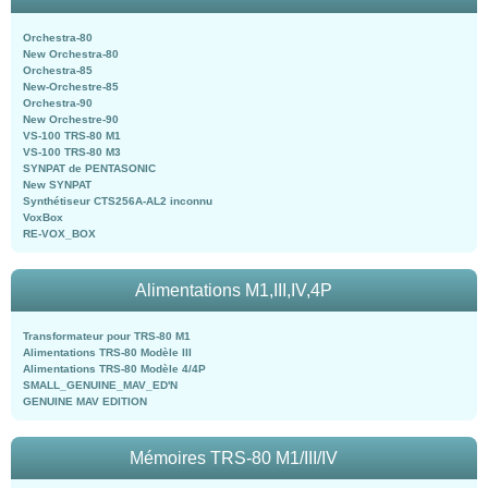
Orchestra-80
New Orchestra-80
Orchestra-85
New-Orchestre-85
Orchestra-90
New Orchestre-90
VS-100 TRS-80 M1
VS-100 TRS-80 M3
SYNPAT de PENTASONIC
New SYNPAT
Synthétiseur CTS256A-AL2 inconnu
VoxBox
RE-VOX_BOX
Alimentations M1,III,IV,4P
Transformateur pour TRS-80 M1
Alimentations TRS-80 Modèle III
Alimentations TRS-80 Modèle 4/4P
SMALL_GENUINE_MAV_ED'N
GENUINE MAV EDITION
Mémoires TRS-80 M1/III/IV