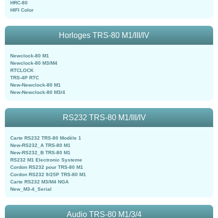
HRC-80
HIFI Color
Horloges TRS-80 M1/III/IV
Newclock-80 M1
Newclock-80 M3/M4
RTCLOCK
TRS-4P RTC
New-Newclock-80 M1
New-Newclock-80 M3/4
RS232 TRS-80 M1/III/IV
Carte RS232 TRS-80 Modèle 1
New-RS232_A TRS-80 M1
New-RS232_B TRS-80 M1
RS232 M1 Electronic Systeme
Cordon RS232 pour TRS-80 M1
Cordon RS232 9/25P TRS-80 M1
Carte RS232 M3/M4 NGA
New_M3-4_Serial
Audio TRS-80 M1/3/4