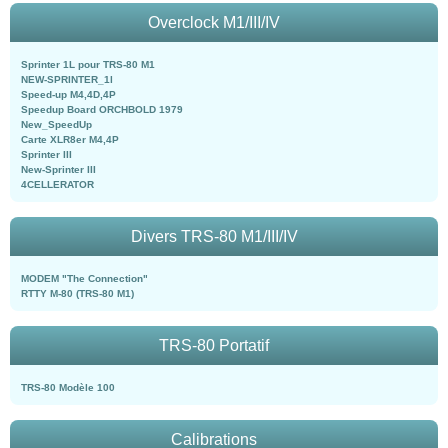
Overclock M1/III/IV
Sprinter 1L pour TRS-80 M1
NEW-SPRINTER_1l
Speed-up M4,4D,4P
Speedup Board ORCHBOLD 1979
New_SpeedUp
Carte XLR8er M4,4P
Sprinter III
New-Sprinter III
4CELLERATOR
Divers TRS-80 M1/III/IV
MODEM "The Connection"
RTTY M-80 (TRS-80 M1)
TRS-80 Portatif
TRS-80 Modèle 100
Calibrations