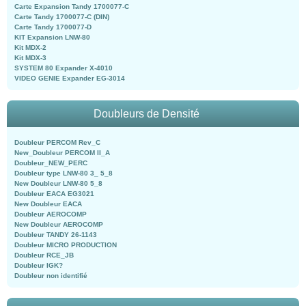
Carte Expansion Tandy 1700077-C
Carte Tandy 1700077-C (DIN)
Carte Tandy 1700077-D
KIT Expansion LNW-80
Kit MDX-2
Kit MDX-3
SYSTEM 80 Expander X-4010
VIDEO GENIE Expander EG-3014
Doubleurs de Densité
Doubleur PERCOM Rev_C
New_Doubleur PERCOM II_A
Doubleur_NEW_PERC
Doubleur type LNW-80 3_ 5_8
New Doubleur LNW-80 5_8
Doubleur EACA EG3021
New Doubleur EACA
Doubleur AEROCOMP
New Doubleur AEROCOMP
Doubleur TANDY 26-1143
Doubleur MICRO PRODUCTION
Doubleur RCE_JB
Doubleur IGK?
Doubleur non identifié