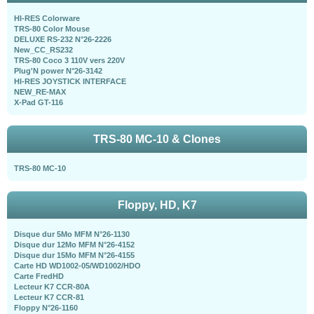
HI-RES Colorware
TRS-80 Color Mouse
DELUXE RS-232 N°26-2226
New_CC_RS232
TRS-80 Coco 3 110V vers 220V
Plug'N power N°26-3142
HI-RES JOYSTICK INTERFACE
NEW_RE-MAX
X-Pad GT-116
TRS-80 MC-10 & Clones
TRS-80 MC-10
Floppy, HD, K7
Disque dur 5Mo MFM N°26-1130
Disque dur 12Mo MFM N°26-4152
Disque dur 15Mo MFM N°26-4155
Carte HD WD1002-05/WD1002/HDO
Carte FredHD
Lecteur K7 CCR-80A
Lecteur K7 CCR-81
Floppy N°26-1160