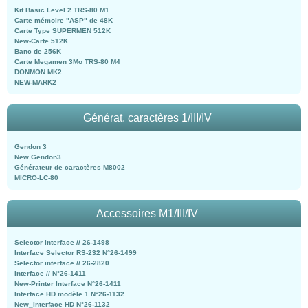
Kit Basic Level 2 TRS-80 M1
Carte mémoire "ASP" de 48K
Carte Type SUPERMEN 512K
New-Carte 512K
Banc de 256K
Carte Megamen 3Mo TRS-80 M4
DONMON MK2
NEW-MARK2
Générat. caractères 1/III/IV
Gendon 3
New Gendon3
Générateur de caractères M8002
MICRO-LC-80
Accessoires M1/III/IV
Selector interface // 26-1498
Interface Selector RS-232 N°26-1499
Selector interface // 26-2820
Interface // N°26-1411
New-Printer Interface N°26-1411
Interface HD modèle 1 N°26-1132
New_Interface HD N°26-1132