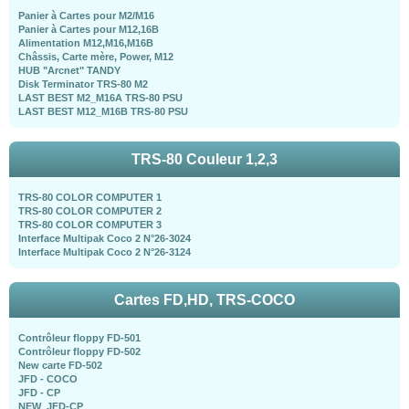
Panier à Cartes pour M2/M16
Panier à Cartes pour M12,16B
Alimentation M12,M16,M16B
Châssis, Carte mère, Power, M12
HUB "Arcnet" TANDY
Disk Terminator TRS-80 M2
LAST BEST M2_M16A TRS-80 PSU
LAST BEST M12_M16B TRS-80 PSU
TRS-80 Couleur 1,2,3
TRS-80 COLOR COMPUTER 1
TRS-80 COLOR COMPUTER 2
TRS-80 COLOR COMPUTER 3
Interface Multipak Coco 2 N°26-3024
Interface Multipak Coco 2 N°26-3124
Cartes FD,HD, TRS-COCO
Contrôleur floppy FD-501
Contrôleur floppy FD-502
New carte FD-502
JFD - COCO
JFD - CP
NEW_JFD-CP