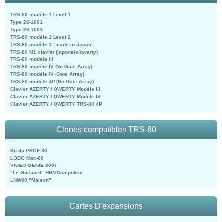
TRS-80 modèle 1 Level 1
Type 26-1001
Type 26-1003
TRS-80 modèle 1 Level 2
TRS-80 modèle 1 "made in Japan"
TRS-80 M1 clavier (japonais/qwerty)
TRS-80 modèle III
TRS-80 modèle IV (No Gate Array)
TRS-80 modèle IV (Gate Array)
TRS-80 modèle 4P (No Gate Array)
Clavier AZERTY / QWERTY Modèle III
Clavier AZERTY / QWERTY Modèle IV
Clavier AZERTY / QWERTY TRS-80 4P
Clones compatibles TRS-80
Kit du PROF-80
LOBO Max-80
VIDEO GENIE 3003
"Le Guépard" HBN Computeur
LNW80 "Maison"
Cartes D'expansions