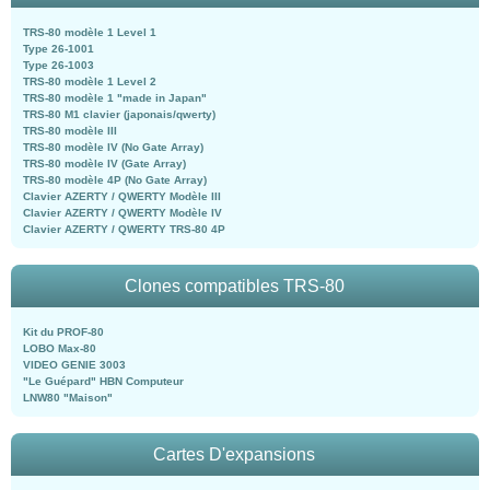
TRS-80 modèle 1 Level 1
Type 26-1001
Type 26-1003
TRS-80 modèle 1 Level 2
TRS-80 modèle 1 "made in Japan"
TRS-80 M1 clavier (japonais/qwerty)
TRS-80 modèle III
TRS-80 modèle IV (No Gate Array)
TRS-80 modèle IV (Gate Array)
TRS-80 modèle 4P (No Gate Array)
Clavier AZERTY / QWERTY Modèle III
Clavier AZERTY / QWERTY Modèle IV
Clavier AZERTY / QWERTY TRS-80 4P
Clones compatibles TRS-80
Kit du PROF-80
LOBO Max-80
VIDEO GENIE 3003
"Le Guépard" HBN Computeur
LNW80 "Maison"
Cartes D'expansions