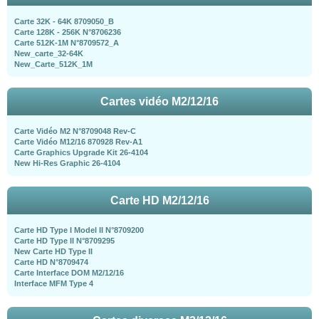
Carte 32K - 64K 8709050_B
Carte 128K - 256K N°8706236
Carte 512K-1M N°8709572_A
New_carte_32-64K
New_Carte_512K_1M
Cartes vidéo M2/12/16
Carte Vidéo M2 N°8709048 Rev-C
Carte Vidéo M12/16 870928 Rev-A1
Carte Graphics Upgrade Kit 26-4104
New Hi-Res Graphic 26-4104
Carte HD M2/12/16
Carte HD Type I Model II N°8709200
Carte HD Type II N°8709295
New Carte HD Type II
Carte HD N°8709474
Carte Interface DOM M2/12/16
Interface MFM Type 4