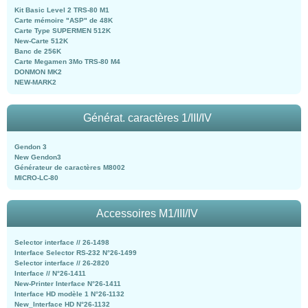
Kit Basic Level 2 TRS-80 M1
Carte mémoire "ASP" de 48K
Carte Type SUPERMEN 512K
New-Carte 512K
Banc de 256K
Carte Megamen 3Mo TRS-80 M4
DONMON MK2
NEW-MARK2
Générat. caractères 1/III/IV
Gendon 3
New Gendon3
Générateur de caractères M8002
MICRO-LC-80
Accessoires M1/III/IV
Selector interface // 26-1498
Interface Selector RS-232 N°26-1499
Selector interface // 26-2820
Interface // N°26-1411
New-Printer Interface N°26-1411
Interface HD modèle 1 N°26-1132
New_Interface HD N°26-1132