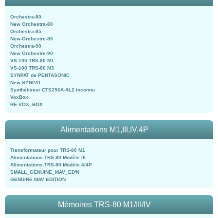
Orchestra-80
New Orchestra-80
Orchestra-85
New-Orchestre-85
Orchestra-90
New Orchestre-90
VS-100 TRS-80 M1
VS-100 TRS-80 M3
SYNPAT de PENTASONIC
New SYNPAT
Synthétiseur CTS256A-AL2 inconnu
VoxBox
RE-VOX_BOX
Alimentations M1,III,IV,4P
Transformateur pour TRS-80 M1
Alimentations TRS-80 Modèle III
Alimentations TRS-80 Modèle 4/4P
SMALL_GENUINE_MAV_ED'N
GENUINE MAV EDITION
Mémoires TRS-80 M1/III/IV