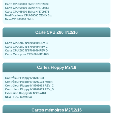
Carte CPU 68000 6Mhz N°8709235
Carte CPU 68000 6Mhz N°8709353
Carte CPU 68000 8Mhz N°8709573
Modifications CPU-68000 XENIX 3.x
New-CPU 68000 8MHz
Carte CPU Z80 II/12/16
Carte CPU Z80 N°8709049 REV B
Carte CPU Z80 N°8709049 REV C
Carte CPU Z80 N°8709049 REV D
Carte Mère pour TRS-80 M12-16B
Cartes Floppy M2/16
Contrôleur Floppy N°8709198
Contrôleur Floppy N°8709198 modif.
Contrôleur Floppy N°8709063 REV_C
Contrôleur Floppy N°8709063 REV_D
Extension floppy M2 N°26-4161
NEW_FDC_M2/M16A
Cartes mémoires M2/12/16