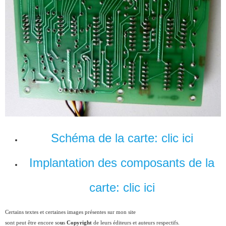
Schéma de la carte: clic ici
Implantation des composants de la
carte: clic ici
Certains textes et certaines images présentes sur mon site
sont peut être encore so
u
s
Copyright
de leurs éditeurs et auteurs respectifs.