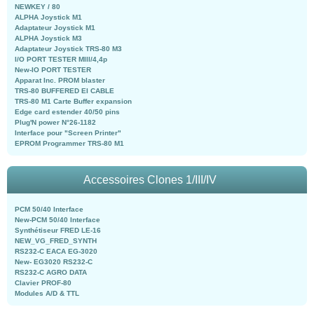
NEWKEY / 80
ALPHA Joystick M1
Adaptateur Joystick M1
ALPHA Joystick M3
Adaptateur Joystick TRS-80 M3
I/O PORT TESTER MIII/4,4p
New-IO PORT TESTER
Apparat Inc. PROM blaster
TRS-80 BUFFERED EI CABLE
TRS-80 M1 Carte Buffer expansion
Edge card estender 40/50 pins
Plug'N power N°26-1182
Interface pour "Screen Printer"
EPROM Programmer TRS-80 M1
Accessoires Clones 1/III/IV
PCM 50/40 Interface
New-PCM 50/40 Interface
Synthétiseur FRED LE-16
NEW_VG_FRED_SYNTH
RS232-C EACA EG-3020
New- EG3020 RS232-C
RS232-C AGRO DATA
Clavier PROF-80
Modules A/D & TTL