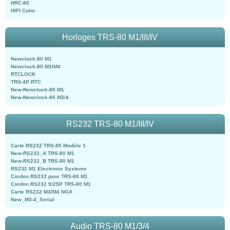
HRC-80
HIFI Color
Horloges TRS-80 M1/III/IV
Newclock-80 M1
Newclock-80 M3/M4
RTCLOCK
TRS-4P RTC
New-Newclock-80 M1
New-Newclock-80 M3/4
RS232 TRS-80 M1/III/IV
Carte RS232 TRS-80 Modèle 1
New-RS232_A TRS-80 M1
New-RS232_B TRS-80 M1
RS232 M1 Electronic Systeme
Cordon RS232 pour TRS-80 M1
Cordon RS232 9/25P TRS-80 M1
Carte RS232 M3/M4 NGA
New_M3-4_Serial
Audio TRS-80 M1/3/4