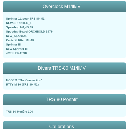
Overclock M1/III/IV
Sprinter 1L pour TRS-80 M1
NEW-SPRINTER_1l
Speed-up M4,4D,4P
Speedup Board ORCHBOLD 1979
New_SpeedUp
Carte XLR8er M4,4P
Sprinter III
New-Sprinter III
4CELLERATOR
Divers TRS-80 M1/III/IV
MODEM "The Connection"
RTTY M-80 (TRS-80 M1)
TRS-80 Portatif
TRS-80 Modèle 100
Calibrations