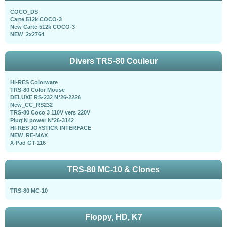
COCO_DS
Carte 512k COCO-3
New Carte 512k COCO-3
NEW_2x2764
Divers TRS-80 Couleur
HI-RES Colorware
TRS-80 Color Mouse
DELUXE RS-232 N°26-2226
New_CC_RS232
TRS-80 Coco 3 110V vers 220V
Plug'N power N°26-3142
HI-RES JOYSTICK INTERFACE
NEW_RE-MAX
X-Pad GT-116
TRS-80 MC-10 & Clones
TRS-80 MC-10
Floppy, HD, K7