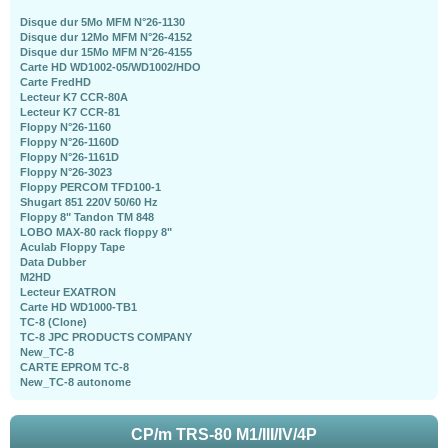
Disque dur 5Mo MFM N°26-1130
Disque dur 12Mo MFM N°26-4152
Disque dur 15Mo MFM N°26-4155
Carte HD WD1002-05/WD1002/HDO
Carte FredHD
Lecteur K7 CCR-80A
Lecteur K7 CCR-81
Floppy N°26-1160
Floppy N°26-1160D
Floppy N°26-1161D
Floppy N°26-3023
Floppy PERCOM TFD100-1
Shugart 851 220V 50/60 Hz
Floppy 8" Tandon TM 848
LOBO MAX-80 rack floppy 8"
Aculab Floppy Tape
Data Dubber
M2HD
Lecteur EXATRON
Carte HD WD1000-TB1
TC-8 (Clone)
TC-8 JPC PRODUCTS COMPANY
New_TC-8
CARTE EPROM TC-8
New_TC-8 autonome
CP/m TRS-80 M1/III/IV/4P