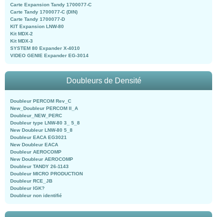
Carte Expansion Tandy 1700077-C
Carte Tandy 1700077-C (DIN)
Carte Tandy 1700077-D
KIT Expansion LNW-80
Kit MDX-2
Kit MDX-3
SYSTEM 80 Expander X-4010
VIDEO GENIE Expander EG-3014
Doubleurs de Densité
Doubleur PERCOM Rev_C
New_Doubleur PERCOM II_A
Doubleur_NEW_PERC
Doubleur type LNW-80 3_ 5_8
New Doubleur LNW-80 5_8
Doubleur EACA EG3021
New Doubleur EACA
Doubleur AEROCOMP
New Doubleur AEROCOMP
Doubleur TANDY 26-1143
Doubleur MICRO PRODUCTION
Doubleur RCE_JB
Doubleur IGK?
Doubleur non identifié