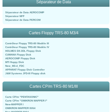
Séparateur de Data
Séparateur de Data AEROCOMP
Séparateur MI²F
Séparateur de Data PERCOM
Cartes Floppy TRS-80 M3/4
Contrôleur Floppy TRS-80 Modèle III
Contrôleur Floppy TRS-80 Modèle IV
HOLMES DX-3DL Floppy Disk
CUMANA Floppy Disk
AEROCOMP Floppy Disk
MTI floppy Disk
New_M3-4_FDC
APPARAT Floppy Disk Controller
J&M Systems JFD-III Floppy disk
Cartes CP/m TRS-80 M1/III
Carte CP/m "PENTASONIC"
Carte CP/m "OMIKRON MAPPER I"
New-MAPPER I
OMIKRON MAPPER III/64
New-MAPPER III/64