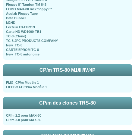
Floppy 8" Tandon TM 848
LOBO MAX-80 rack floppy 8"
Aculab Floppy Tape
Data Dubber
M2HD
Lecteur EXATRON
Carte HD WD1000-TB1
TC-8 (Clone)
TC-8 JPC PRODUCTS COMPANY
New_TC-8
CARTE EPROM TC-8
New_TC-8 autonome
CP/m TRS-80 M1/III/IV/4P
FMG_CP/m Modèle 1
LIFEBOAT CP/m Modèle 1
CP/m des clones TRS-80
CP/m 2.2 pour MAX-80
CP/m 3.0 pour MAX-80