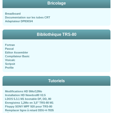
Bricolage
Breadboard
Documentation sur les tubes CRT
Adaptateur DP8303/4
Bibliothèque TRS-80
Fortran
Pascal
Editor Assembler
Compilateur Basic
Visicalc
Scripsit
Profile
Tutoriels
Modifications HD 5Mo/12Mo
Installation HD Newdos80 V2.5
LDOS 5.3.1 M1 bootable DF, DD, 80
Enregistrez 1,2Mo en 3,5" TRS-80 M1
Floppy SONY MPF 920 pour TRS-80
Remplacer ligne à retard DDU-4-7835