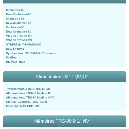
Orchestra-80
New Orchestra-80
Orchestra-85
New-Orchestre-85
Orchestra-90
New Orchestre-90
VS-100 TRS-80 M1
VS-100 TRS-80 M3
SYNPAT de PENTASONIC
New SYNPAT
Synthétiseur CTS256A-AL2 inconnu
VoxBox
RE-VOX_BOX
Alimentations M1,III,IV,4P
Transformateur pour TRS-80 M1
Alimentations TRS-80 Modèle III
Alimentations TRS-80 Modèle 4/4P
SMALL_GENUINE_MAV_ED'N
GENUINE MAV EDITION
Mémoires TRS-80 M1/III/IV