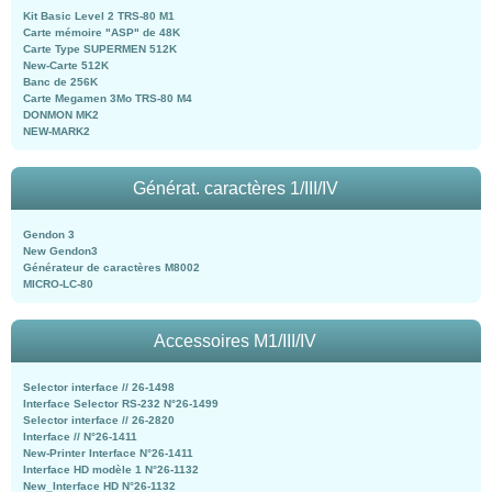
Kit Basic Level 2 TRS-80 M1
Carte mémoire "ASP" de 48K
Carte Type SUPERMEN 512K
New-Carte 512K
Banc de 256K
Carte Megamen 3Mo TRS-80 M4
DONMON MK2
NEW-MARK2
Générat. caractères 1/III/IV
Gendon 3
New Gendon3
Générateur de caractères M8002
MICRO-LC-80
Accessoires M1/III/IV
Selector interface // 26-1498
Interface Selector RS-232 N°26-1499
Selector interface // 26-2820
Interface // N°26-1411
New-Printer Interface N°26-1411
Interface HD modèle 1 N°26-1132
New_Interface HD N°26-1132