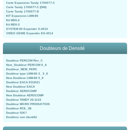
Carte Expansion Tandy 1700077-C
Carte Tandy 1700077-C (DIN)
Carte Tandy 1700077-D
KIT Expansion LNW-80
Kit MDX-2
Kit MDX-3
SYSTEM 80 Expander X-4010
VIDEO GENIE Expander EG-3014
Doubleurs de Densité
Doubleur PERCOM Rev_C
New_Doubleur PERCOM II_A
Doubleur_NEW_PERC
Doubleur type LNW-80 3_ 5_8
New Doubleur LNW-80 5_8
Doubleur EACA EG3021
New Doubleur EACA
Doubleur AEROCOMP
New Doubleur AEROCOMP
Doubleur TANDY 26-1143
Doubleur MICRO PRODUCTION
Doubleur RCE_JB
Doubleur IGK?
Doubleur non identifié