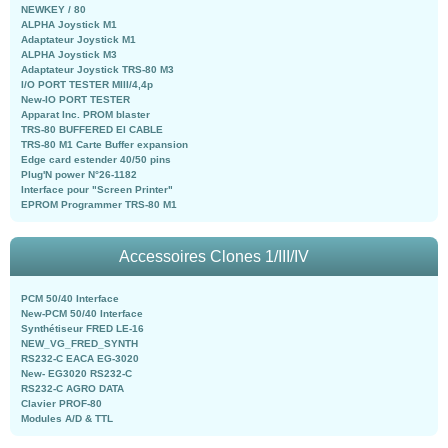
NEWKEY / 80
ALPHA Joystick M1
Adaptateur Joystick M1
ALPHA Joystick M3
Adaptateur Joystick TRS-80 M3
I/O PORT TESTER MIII/4,4p
New-IO PORT TESTER
Apparat Inc. PROM blaster
TRS-80 BUFFERED EI CABLE
TRS-80 M1 Carte Buffer expansion
Edge card estender 40/50 pins
Plug'N power N°26-1182
Interface pour "Screen Printer"
EPROM Programmer TRS-80 M1
Accessoires Clones 1/III/IV
PCM 50/40 Interface
New-PCM 50/40 Interface
Synthétiseur FRED LE-16
NEW_VG_FRED_SYNTH
RS232-C EACA EG-3020
New- EG3020 RS232-C
RS232-C AGRO DATA
Clavier PROF-80
Modules A/D & TTL