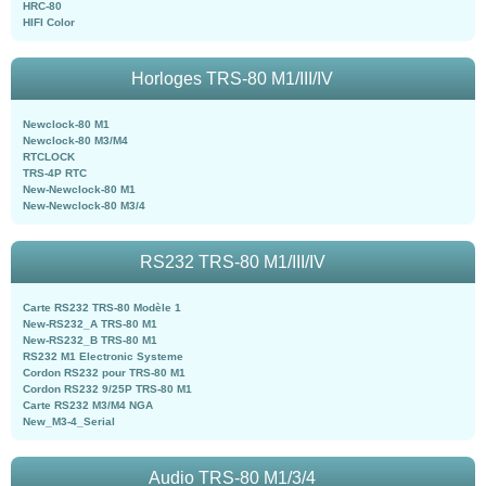
HRC-80
HIFI Color
Horloges TRS-80 M1/III/IV
Newclock-80 M1
Newclock-80 M3/M4
RTCLOCK
TRS-4P RTC
New-Newclock-80 M1
New-Newclock-80 M3/4
RS232 TRS-80 M1/III/IV
Carte RS232 TRS-80 Modèle 1
New-RS232_A TRS-80 M1
New-RS232_B TRS-80 M1
RS232 M1 Electronic Systeme
Cordon RS232 pour TRS-80 M1
Cordon RS232 9/25P TRS-80 M1
Carte RS232 M3/M4 NGA
New_M3-4_Serial
Audio TRS-80 M1/3/4