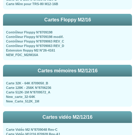
Carte Mère pour TRS-80 M12-16B
Cartes Floppy M2/16
Contrôleur Floppy N°8709198
Contrôleur Floppy N°8709198 modif.
Contrôleur Floppy N°8709063 REV_C
Contrôleur Floppy N°8709063 REV_D
Extension floppy M2 N°26-4161
NEW_FDC_M2/M16A
Cartes mémoires M2/12/16
Carte 32K - 64K 8709050_B
Carte 128K - 256K N°8706236
Carte 512K-1M N°8709572_A
New_carte_32-64K
New_Carte_512K_1M
Cartes vidéo M2/12/16
Carte Vidéo M2 N°8709048 Rev-C
Carte Vidéo M12/16 870928 Rev-A1