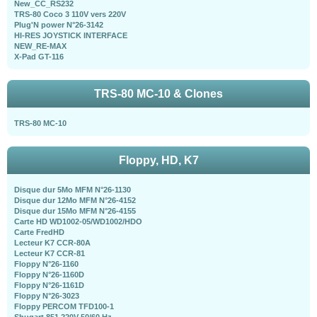
New_CC_RS232
TRS-80 Coco 3 110V vers 220V
Plug'N power N°26-3142
HI-RES JOYSTICK INTERFACE
NEW_RE-MAX
X-Pad GT-116
TRS-80 MC-10 & Clones
TRS-80 MC-10
Floppy, HD, K7
Disque dur 5Mo MFM N°26-1130
Disque dur 12Mo MFM N°26-4152
Disque dur 15Mo MFM N°26-4155
Carte HD WD1002-05/WD1002/HDO
Carte FredHD
Lecteur K7 CCR-80A
Lecteur K7 CCR-81
Floppy N°26-1160
Floppy N°26-1160D
Floppy N°26-1161D
Floppy N°26-3023
Floppy PERCOM TFD100-1
Shugart 851 220V 50/60 Hz