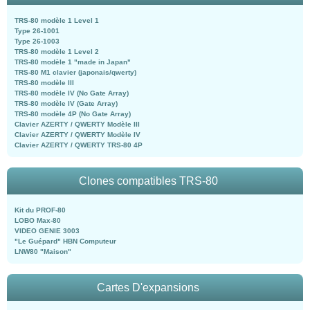
TRS-80 modèle 1 Level 1
Type 26-1001
Type 26-1003
TRS-80 modèle 1 Level 2
TRS-80 modèle 1 "made in Japan"
TRS-80 M1 clavier (japonais/qwerty)
TRS-80 modèle III
TRS-80 modèle IV (No Gate Array)
TRS-80 modèle IV (Gate Array)
TRS-80 modèle 4P (No Gate Array)
Clavier AZERTY / QWERTY Modèle III
Clavier AZERTY / QWERTY Modèle IV
Clavier AZERTY / QWERTY TRS-80 4P
Clones compatibles TRS-80
Kit du PROF-80
LOBO Max-80
VIDEO GENIE 3003
"Le Guépard" HBN Computeur
LNW80 "Maison"
Cartes D'expansions