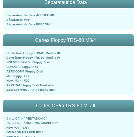
Séparateur de Data
Séparateur de Data AEROCOMP
Séparateur MI²F
Séparateur de Data PERCOM
Cartes Floppy TRS-80 M3/4
Contrôleur Floppy TRS-80 Modèle III
Contrôleur Floppy TRS-80 Modèle IV
HOLMES DX-3DL Floppy Disk
CUMANA Floppy Disk
AEROCOMP Floppy Disk
MTI floppy Disk
New_M3-4_FDC
APPARAT Floppy Disk Controller
J&M Systems JFD-III Floppy disk
Cartes CP/m TRS-80 M1/III
Carte CP/m "PENTASONIC"
Carte CP/m "OMIKRON MAPPER I"
New-MAPPER I
OMIKRON MAPPER III/64
New-MAPPER III/64