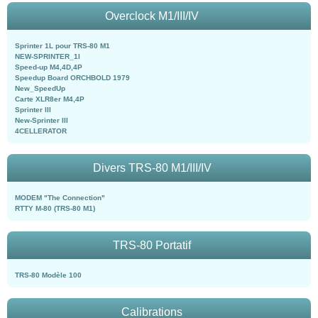
Overclock M1/III/IV
Sprinter 1L pour TRS-80 M1
NEW-SPRINTER_1l
Speed-up M4,4D,4P
Speedup Board ORCHBOLD 1979
New_SpeedUp
Carte XLR8er M4,4P
Sprinter III
New-Sprinter III
4CELLERATOR
Divers TRS-80 M1/III/IV
MODEM "The Connection"
RTTY M-80 (TRS-80 M1)
TRS-80 Portatif
TRS-80 Modèle 100
Calibrations