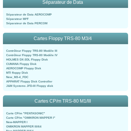
Séparateur de Data
Séparateur de Data AEROCOMP
Séparateur MI²F
Séparateur de Data PERCOM
Cartes Floppy TRS-80 M3/4
Contrôleur Floppy TRS-80 Modèle III
Contrôleur Floppy TRS-80 Modèle IV
HOLMES DX-3DL Floppy Disk
CUMANA Floppy Disk
AEROCOMP Floppy Disk
MTI floppy Disk
New_M3-4_FDC
APPARAT Floppy Disk Controller
J&M Systems JFD-III Floppy disk
Cartes CP/m TRS-80 M1/III
Carte CP/m "PENTASONIC"
Carte CP/m "OMIKRON MAPPER I"
New-MAPPER I
OMIKRON MAPPER III/64
New-MAPPER III/64