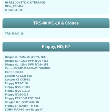
HI-RES JOYSTICK INTERFACE
NEW_RE-MAX
X-Pad GT-116
TRS-80 MC-10 & Clones
TRS-80 MC-10
Floppy, HD, K7
Disque dur 5Mo MFM N°26-1130
Disque dur 12Mo MFM N°26-4152
Disque dur 15Mo MFM N°26-4155
Carte HD WD1002-05/WD1002/HDO
Carte FredHD
Lecteur K7 CCR-80A
Lecteur K7 CCR-81
Floppy N°26-1160
Floppy N°26-1160D
Floppy N°26-1161D
Floppy N°26-3023
Floppy PERCOM TFD100-1
Shugart 851 220V 50/60 Hz
Floppy 8" Tandon TM 848
LOBO MAX-80 rack floppy 8"