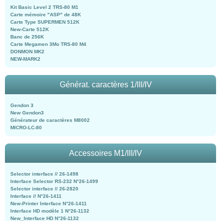
Kit Basic Level 2 TRS-80 M1
Carte mémoire "ASP" de 48K
Carte Type SUPERMEN 512K
New-Carte 512K
Banc de 256K
Carte Megamen 3Mo TRS-80 M4
DONMON MK2
NEW-MARK2
Générat. caractères 1/III/IV
Gendon 3
New Gendon3
Générateur de caractères M8002
MICRO-LC-80
Accessoires M1/III/IV
Selector interface // 26-1498
Interface Selector RS-232 N°26-1499
Selector interface // 26-2820
Interface // N°26-1411
New-Printer Interface N°26-1411
Interface HD modèle 1 N°26-1132
New_Interface HD N°26-1132