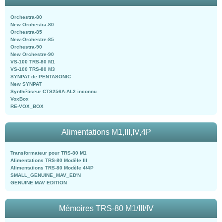
Orchestra-80
New Orchestra-80
Orchestra-85
New-Orchestre-85
Orchestra-90
New Orchestre-90
VS-100 TRS-80 M1
VS-100 TRS-80 M3
SYNPAT de PENTASONIC
New SYNPAT
Synthétiseur CTS256A-AL2 inconnu
VoxBox
RE-VOX_BOX
Alimentations M1,III,IV,4P
Transformateur pour TRS-80 M1
Alimentations TRS-80 Modèle III
Alimentations TRS-80 Modèle 4/4P
SMALL_GENUINE_MAV_ED'N
GENUINE MAV EDITION
Mémoires TRS-80 M1/III/IV