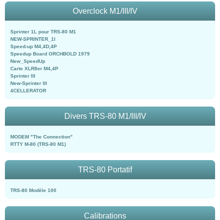
Overclock M1/III/IV
Sprinter 1L pour TRS-80 M1
NEW-SPRINTER_1l
Speed-up M4,4D,4P
Speedup Board ORCHBOLD 1979
New_SpeedUp
Carte XLR8er M4,4P
Sprinter III
New-Sprinter III
4CELLERATOR
Divers TRS-80 M1/III/IV
MODEM "The Connection"
RTTY M-80 (TRS-80 M1)
TRS-80 Portatif
TRS-80 Modèle 100
Calibrations