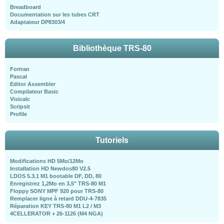
Breadboard
Documentation sur les tubes CRT
Adaptateur DP8303/4
Bibliothèque TRS-80
Fortran
Pascal
Editor Assembler
Compilateur Basic
Visicalc
Scripsit
Profile
Tutoriels
Modifications HD 5Mo/12Mo
Installation HD Newdos80 V2.5
LDOS 5.3.1 M1 bootable DF, DD, 80
Enregistrez 1,2Mo en 3,5" TRS-80 M1
Floppy SONY MPF 920 pour TRS-80
Remplacer ligne à retard DDU-4-7835
Réparation KEY TRS-80 M1 L2 / M3
4CELLERATOR + 26-1126 (M4 NGA)