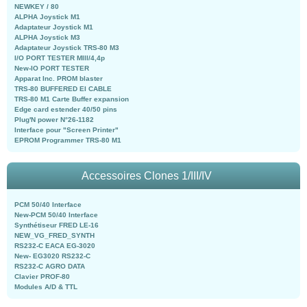
NEWKEY / 80
ALPHA Joystick M1
Adaptateur Joystick M1
ALPHA Joystick M3
Adaptateur Joystick TRS-80 M3
I/O PORT TESTER MIII/4,4p
New-IO PORT TESTER
Apparat Inc. PROM blaster
TRS-80 BUFFERED EI CABLE
TRS-80 M1 Carte Buffer expansion
Edge card estender 40/50 pins
Plug'N power N°26-1182
Interface pour "Screen Printer"
EPROM Programmer TRS-80 M1
Accessoires Clones 1/III/IV
PCM 50/40 Interface
New-PCM 50/40 Interface
Synthétiseur FRED LE-16
NEW_VG_FRED_SYNTH
RS232-C EACA EG-3020
New- EG3020 RS232-C
RS232-C AGRO DATA
Clavier PROF-80
Modules A/D & TTL