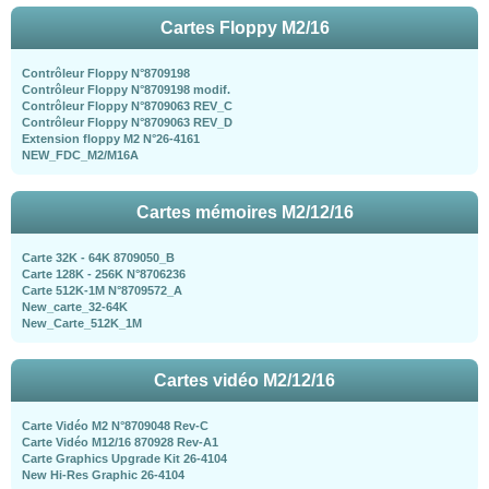
Cartes Floppy M2/16
Contrôleur Floppy N°8709198
Contrôleur Floppy N°8709198 modif.
Contrôleur Floppy N°8709063 REV_C
Contrôleur Floppy N°8709063 REV_D
Extension floppy M2 N°26-4161
NEW_FDC_M2/M16A
Cartes mémoires M2/12/16
Carte 32K - 64K 8709050_B
Carte 128K - 256K N°8706236
Carte 512K-1M N°8709572_A
New_carte_32-64K
New_Carte_512K_1M
Cartes vidéo M2/12/16
Carte Vidéo M2 N°8709048 Rev-C
Carte Vidéo M12/16 870928 Rev-A1
Carte Graphics Upgrade Kit 26-4104
New Hi-Res Graphic 26-4104