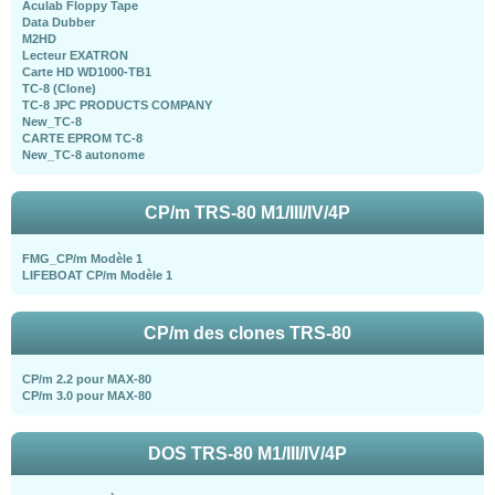
Aculab Floppy Tape
Data Dubber
M2HD
Lecteur EXATRON
Carte HD WD1000-TB1
TC-8 (Clone)
TC-8 JPC PRODUCTS COMPANY
New_TC-8
CARTE EPROM TC-8
New_TC-8 autonome
CP/m TRS-80 M1/III/IV/4P
FMG_CP/m Modèle 1
LIFEBOAT CP/m Modèle 1
CP/m des clones TRS-80
CP/m 2.2 pour MAX-80
CP/m 3.0 pour MAX-80
DOS TRS-80 M1/III/IV/4P