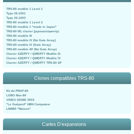
TRS-80 modèle 1 Level 1
Type 26-1001
Type 26-1003
TRS-80 modèle 1 Level 2
TRS-80 modèle 1 "made in Japan"
TRS-80 M1 clavier (japonais/qwerty)
TRS-80 modèle III
TRS-80 modèle IV (No Gate Array)
TRS-80 modèle IV (Gate Array)
TRS-80 modèle 4P (No Gate Array)
Clavier AZERTY / QWERTY Modèle III
Clavier AZERTY / QWERTY Modèle IV
Clavier AZERTY / QWERTY TRS-80 4P
Clones compatibles TRS-80
Kit du PROF-80
LOBO Max-80
VIDEO GENIE 3003
"Le Guépard" HBN Computeur
LNW80 "Maison"
Cartes D'expansions