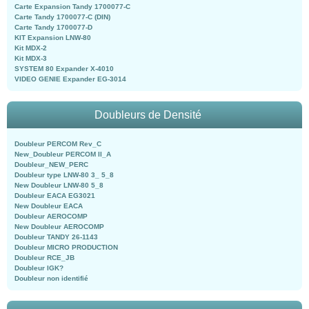
Carte Expansion Tandy 1700077-C
Carte Tandy 1700077-C (DIN)
Carte Tandy 1700077-D
KIT Expansion LNW-80
Kit MDX-2
Kit MDX-3
SYSTEM 80 Expander X-4010
VIDEO GENIE Expander EG-3014
Doubleurs de Densité
Doubleur PERCOM Rev_C
New_Doubleur PERCOM II_A
Doubleur_NEW_PERC
Doubleur type LNW-80 3_ 5_8
New Doubleur LNW-80 5_8
Doubleur EACA EG3021
New Doubleur EACA
Doubleur AEROCOMP
New Doubleur AEROCOMP
Doubleur TANDY 26-1143
Doubleur MICRO PRODUCTION
Doubleur RCE_JB
Doubleur IGK?
Doubleur non identifié