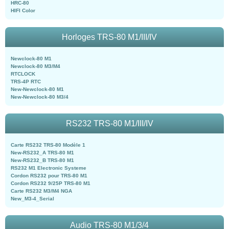
HRC-80
HIFI Color
Horloges TRS-80 M1/III/IV
Newclock-80 M1
Newclock-80 M3/M4
RTCLOCK
TRS-4P RTC
New-Newclock-80 M1
New-Newclock-80 M3/4
RS232 TRS-80 M1/III/IV
Carte RS232 TRS-80 Modèle 1
New-RS232_A TRS-80 M1
New-RS232_B TRS-80 M1
RS232 M1 Electronic Systeme
Cordon RS232 pour TRS-80 M1
Cordon RS232 9/25P TRS-80 M1
Carte RS232 M3/M4 NGA
New_M3-4_Serial
Audio TRS-80 M1/3/4