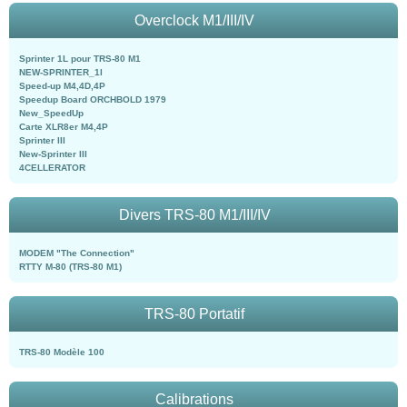
Overclock M1/III/IV
Sprinter 1L pour TRS-80 M1
NEW-SPRINTER_1l
Speed-up M4,4D,4P
Speedup Board ORCHBOLD 1979
New_SpeedUp
Carte XLR8er M4,4P
Sprinter III
New-Sprinter III
4CELLERATOR
Divers TRS-80 M1/III/IV
MODEM "The Connection"
RTTY M-80 (TRS-80 M1)
TRS-80 Portatif
TRS-80 Modèle 100
Calibrations