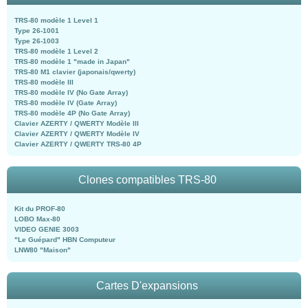
TRS-80 modèle 1 Level 1
Type 26-1001
Type 26-1003
TRS-80 modèle 1 Level 2
TRS-80 modèle 1 "made in Japan"
TRS-80 M1 clavier (japonais/qwerty)
TRS-80 modèle III
TRS-80 modèle IV (No Gate Array)
TRS-80 modèle IV (Gate Array)
TRS-80 modèle 4P (No Gate Array)
Clavier AZERTY / QWERTY Modèle III
Clavier AZERTY / QWERTY Modèle IV
Clavier AZERTY / QWERTY TRS-80 4P
Clones compatibles TRS-80
Kit du PROF-80
LOBO Max-80
VIDEO GENIE 3003
"Le Guépard" HBN Computeur
LNW80 "Maison"
Cartes D'expansions