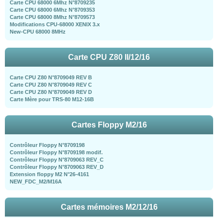
Carte CPU 68000 6Mhz N°8709235
Carte CPU 68000 6Mhz N°8709353
Carte CPU 68000 8Mhz N°8709573
Modifications CPU-68000 XENIX 3.x
New-CPU 68000 8MHz
Carte CPU Z80 II/12/16
Carte CPU Z80 N°8709049 REV B
Carte CPU Z80 N°8709049 REV C
Carte CPU Z80 N°8709049 REV D
Carte Mère pour TRS-80 M12-16B
Cartes Floppy M2/16
Contrôleur Floppy N°8709198
Contrôleur Floppy N°8709198 modif.
Contrôleur Floppy N°8709063 REV_C
Contrôleur Floppy N°8709063 REV_D
Extension floppy M2 N°26-4161
NEW_FDC_M2/M16A
Cartes mémoires M2/12/16