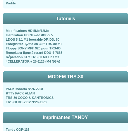
Profile
Tutoriels
Modifications HD 5Mo/12Mo
Installation HD Newdos80 V2.5
LDOS 5.3.1 M1 bootable DF, DD, 80
Enregistrez 1,2Mo en 3,5" TRS-80 M1
Floppy SONY MPF 920 pour TRS-80
Remplacer ligne à retard DDU-4-7835
Réparation KEY TRS-80 M1 L2 / M3
4CELLERATOR + 26-1126 (M4 NGA)
MODEM TRS-80
PACK Modem N°26-2228
RTTY PACK ALIAN
TRS-80 COCO & KANTRONICS
TRS-80 DC-2212 N°26-1178
Imprimantes TANDY
Tandy CGP-115