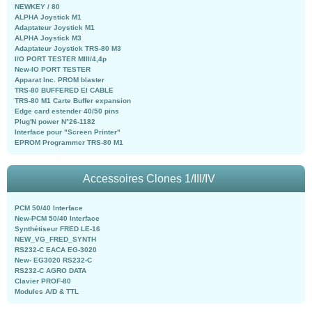
NEWKEY / 80
ALPHA Joystick M1
Adaptateur Joystick M1
ALPHA Joystick M3
Adaptateur Joystick TRS-80 M3
I/O PORT TESTER MIII/4,4p
New-IO PORT TESTER
Apparat Inc. PROM blaster
TRS-80 BUFFERED EI CABLE
TRS-80 M1 Carte Buffer expansion
Edge card estender 40/50 pins
Plug'N power N°26-1182
Interface pour "Screen Printer"
EPROM Programmer TRS-80 M1
Accessoires Clones 1/III/IV
PCM 50/40 Interface
New-PCM 50/40 Interface
Synthétiseur FRED LE-16
NEW_VG_FRED_SYNTH
RS232-C EACA EG-3020
New- EG3020 RS232-C
RS232-C AGRO DATA
Clavier PROF-80
Modules A/D & TTL