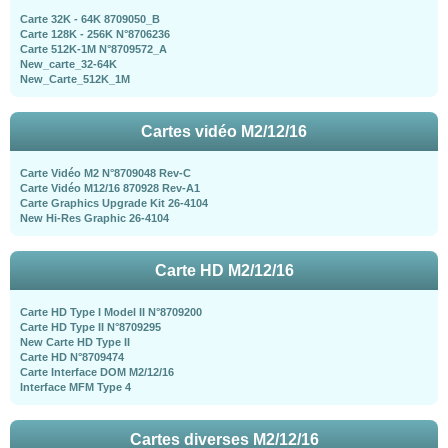
Carte 32K - 64K 8709050_B
Carte 128K - 256K N°8706236
Carte 512K-1M N°8709572_A
New_carte_32-64K
New_Carte_512K_1M
Cartes vidéo M2/12/16
Carte Vidéo M2 N°8709048 Rev-C
Carte Vidéo M12/16 870928 Rev-A1
Carte Graphics Upgrade Kit 26-4104
New Hi-Res Graphic 26-4104
Carte HD M2/12/16
Carte HD Type I Model II N°8709200
Carte HD Type II N°8709295
New Carte HD Type II
Carte HD N°8709474
Carte Interface DOM M2/12/16
Interface MFM Type 4
Cartes diverses M2/12/16