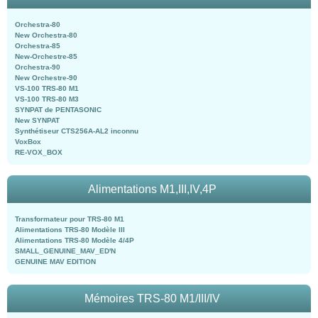
Orchestra-80
New Orchestra-80
Orchestra-85
New-Orchestre-85
Orchestra-90
New Orchestre-90
VS-100 TRS-80 M1
VS-100 TRS-80 M3
SYNPAT de PENTASONIC
New SYNPAT
Synthétiseur CTS256A-AL2 inconnu
VoxBox
RE-VOX_BOX
Alimentations M1,III,IV,4P
Transformateur pour TRS-80 M1
Alimentations TRS-80 Modèle III
Alimentations TRS-80 Modèle 4/4P
SMALL_GENUINE_MAV_ED'N
GENUINE MAV EDITION
Mémoires TRS-80 M1/III/IV