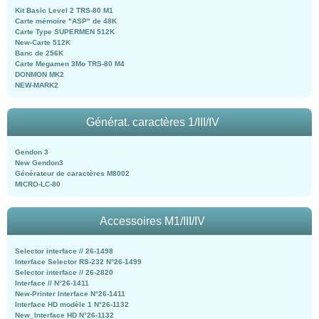
Kit Basic Level 2 TRS-80 M1
Carte mémoire "ASP" de 48K
Carte Type SUPERMEN 512K
New-Carte 512K
Banc de 256K
Carte Megamen 3Mo TRS-80 M4
DONMON MK2
NEW-MARK2
Générat. caractères 1/III/IV
Gendon 3
New Gendon3
Générateur de caractères M8002
MICRO-LC-80
Accessoires M1/III/IV
Selector interface // 26-1498
Interface Selector RS-232 N°26-1499
Selector interface // 26-2820
Interface // N°26-1411
New-Printer Interface N°26-1411
Interface HD modèle 1 N°26-1132
New_Interface HD N°26-1132