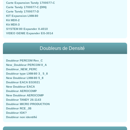
Carte Expansion Tandy 1700077-C
Carte Tandy 1700077-C (DIN)
Carte Tandy 1700077-D
KIT Expansion LNW-80
Kit MDX-2
Kit MDX-3
SYSTEM 80 Expander X-4010
VIDEO GENIE Expander EG-3014
Doubleurs de Densité
Doubleur PERCOM Rev_C
New_Doubleur PERCOM II_A
Doubleur_NEW_PERC
Doubleur type LNW-80 3_ 5_8
New Doubleur LNW-80 5_8
Doubleur EACA EG3021
New Doubleur EACA
Doubleur AEROCOMP
New Doubleur AEROCOMP
Doubleur TANDY 26-1143
Doubleur MICRO PRODUCTION
Doubleur RCE_JB
Doubleur IGK?
Doubleur non identifié