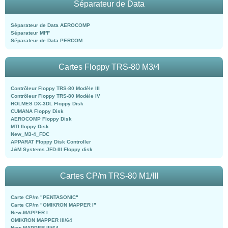
Séparateur de Data
Séparateur de Data AEROCOMP
Séparateur MI²F
Séparateur de Data PERCOM
Cartes Floppy TRS-80 M3/4
Contrôleur Floppy TRS-80 Modèle III
Contrôleur Floppy TRS-80 Modèle IV
HOLMES DX-3DL Floppy Disk
CUMANA Floppy Disk
AEROCOMP Floppy Disk
MTI floppy Disk
New_M3-4_FDC
APPARAT Floppy Disk Controller
J&M Systems JFD-III Floppy disk
Cartes CP/m TRS-80 M1/III
Carte CP/m "PENTASONIC"
Carte CP/m "OMIKRON MAPPER I"
New-MAPPER I
OMIKRON MAPPER III/64
New-MAPPER III/64