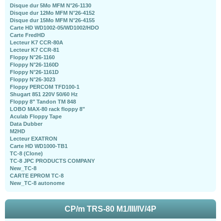
Disque dur 5Mo MFM N°26-1130
Disque dur 12Mo MFM N°26-4152
Disque dur 15Mo MFM N°26-4155
Carte HD WD1002-05/WD1002/HDO
Carte FredHD
Lecteur K7 CCR-80A
Lecteur K7 CCR-81
Floppy N°26-1160
Floppy N°26-1160D
Floppy N°26-1161D
Floppy N°26-3023
Floppy PERCOM TFD100-1
Shugart 851 220V 50/60 Hz
Floppy 8" Tandon TM 848
LOBO MAX-80 rack floppy 8"
Aculab Floppy Tape
Data Dubber
M2HD
Lecteur EXATRON
Carte HD WD1000-TB1
TC-8 (Clone)
TC-8 JPC PRODUCTS COMPANY
New_TC-8
CARTE EPROM TC-8
New_TC-8 autonome
CP/m TRS-80 M1/III/IV/4P