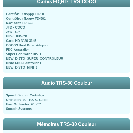
Cartes FD,HD, TRS-COCO
Contrôleur floppy FD-501
Contrôleur floppy FD-502
New carte FD-502
JFD - COCO
JFD - CP
NEW_JFD-CP
Carte HD N°26-3145
COCO3 Hard Drive Adapter
FDC Australien
Super Controller DISTO
NEW_DISTO_SUPER_CONTRÖLEUR
Disto Mini-Controller 1
NEW_DISTO_MINI_1
Audio TRS-80 Couleur
Speech Sound Cartridge
Orchestra-90 TRS-80 Coco
New Orchestre_90_CC
Speech Systems
Mémoires TRS-80 Couleur