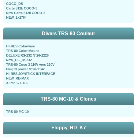
COCO_DS
Carte 512k COCO-3
New Carte 512k COCO-3
NEW_2x2764
Divers TRS-80 Couleur
HI-RES Colorware
TRS-80 Color Mouse
DELUXE RS-232 N°26-2226
New_CC_RS232
TRS-80 Coco 3 110V vers 220V
Plug'N power N°26-3142
HI-RES JOYSTICK INTERFACE
NEW_RE-MAX
X-Pad GT-116
TRS-80 MC-10 & Clones
TRS-80 MC-10
Floppy, HD, K7