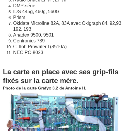
DMP-série
IDS 445g, 460g, 560G
Prism
Okidata Microline 82A, 8
3A avec Okigraph
84, 92,93,
192, 193
Anadex 9500, 9501
Centronics 739
C. Itoh Prowriter I (8510A)
NEC PC-8023
La carte en place
avec ses grip-fils
fixés sur la carte mère.
Photo de la carte Grafyx 3.2 de Antoine H.