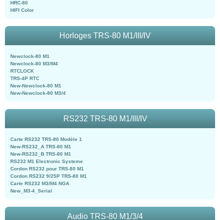
HRC-80
HIFI Color
Horloges TRS-80 M1/III/IV
Newclock-80 M1
Newclock-80 M3/M4
RTCLOCK
TRS-4P RTC
New-Newclock-80 M1
New-Newclock-80 M3/4
RS232 TRS-80 M1/III/IV
Carte RS232 TRS-80 Modèle 1
New-RS232_A TRS-80 M1
New-RS232_B TRS-80 M1
RS232 M1 Electronic Systeme
Cordon RS232 pour TRS-80 M1
Cordon RS232 9/25P TRS-80 M1
Carte RS232 M3/M4 NGA
New_M3-4_Serial
Audio TRS-80 M1/3/4