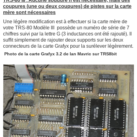
TRS-80 III . Aucune soudure n'est nécessaire, mais des
coupures (une ou deux coupures) de pistes sur la carte
mère sont nécessaires
Une légère modification est à effectuer si la carte mère de
votre TRS-80 Modèle III possède un numéro de série de 7
chiffres suivi par la lettre G (3 inductances ont été rajouté). Il
suffit simplement de rajouter deux supports sur les deux
connecteurs de la carte Grafyx pour la surélever légèrement.
Photo de la carte Grafyx 3.2 de Ian Mavric sur TRS8bit