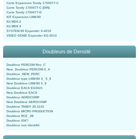
Carte Expansion Tandy 1700077-C
Carte Tandy 1700077-C (DIN)
Carte Tandy 1700077-D
KIT Expansion LNW-80
Kit MDX-2
Kit MDX-3
SYSTEM 80 Expander X-4010
VIDEO GENIE Expander EG-3014
Doubleurs de Densité
Doubleur PERCOM Rev_C
New_Doubleur PERCOM II_A
Doubleur_NEW_PERC
Doubleur type LNW-80 3_ 5_8
New Doubleur LNW-80 5_8
Doubleur EACA EG3021
New Doubleur EACA
Doubleur AEROCOMP
New Doubleur AEROCOMP
Doubleur TANDY 26-1143
Doubleur MICRO PRODUCTION
Doubleur RCE_JB
Doubleur IGK?
Doubleur non identifié