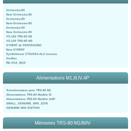
Orchestra-80
New Orchestra-80
Orchestra-85
New-Orchestre-85
Orchestra-90
New Orchestre-90
VS-100 TRS-80 M1
VS-100 TRS-80 M3
SYNPAT de PENTASONIC
New SYNPAT
Synthétiseur CTS256A-AL2 inconnu
VoxBox
RE-VOX_BOX
Alimentations M1,III,IV,4P
Transformateur pour TRS-80 M1
Alimentations TRS-80 Modèle III
Alimentations TRS-80 Modèle 4/4P
SMALL_GENUINE_MAV_ED'N
GENUINE MAV EDITION
Mémoires TRS-80 M1/III/IV