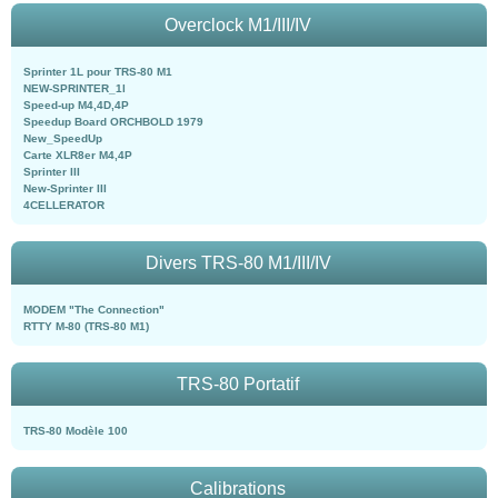
Overclock M1/III/IV
Sprinter 1L pour TRS-80 M1
NEW-SPRINTER_1l
Speed-up M4,4D,4P
Speedup Board ORCHBOLD 1979
New_SpeedUp
Carte XLR8er M4,4P
Sprinter III
New-Sprinter III
4CELLERATOR
Divers TRS-80 M1/III/IV
MODEM "The Connection"
RTTY M-80 (TRS-80 M1)
TRS-80 Portatif
TRS-80 Modèle 100
Calibrations