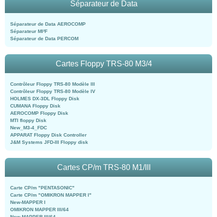
Séparateur de Data
Séparateur de Data AEROCOMP
Séparateur MI²F
Séparateur de Data PERCOM
Cartes Floppy TRS-80 M3/4
Contrôleur Floppy TRS-80 Modèle III
Contrôleur Floppy TRS-80 Modèle IV
HOLMES DX-3DL Floppy Disk
CUMANA Floppy Disk
AEROCOMP Floppy Disk
MTI floppy Disk
New_M3-4_FDC
APPARAT Floppy Disk Controller
J&M Systems JFD-III Floppy disk
Cartes CP/m TRS-80 M1/III
Carte CP/m "PENTASONIC"
Carte CP/m "OMIKRON MAPPER I"
New-MAPPER I
OMIKRON MAPPER III/64
New-MAPPER III/64