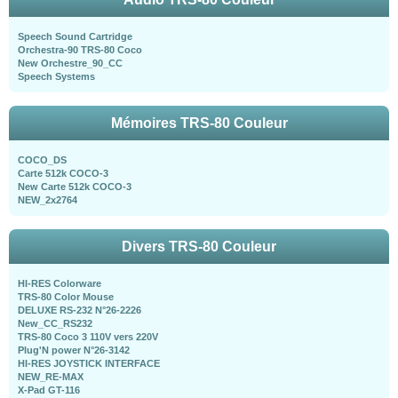
Speech Sound Cartridge
Orchestra-90 TRS-80 Coco
New Orchestre_90_CC
Speech Systems
Mémoires TRS-80 Couleur
COCO_DS
Carte 512k COCO-3
New Carte 512k COCO-3
NEW_2x2764
Divers TRS-80 Couleur
HI-RES Colorware
TRS-80 Color Mouse
DELUXE RS-232 N°26-2226
New_CC_RS232
TRS-80 Coco 3 110V vers 220V
Plug'N power N°26-3142
HI-RES JOYSTICK INTERFACE
NEW_RE-MAX
X-Pad GT-116