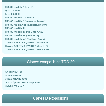
TRS-80 modèle 1 Level 1
Type 26-1001
Type 26-1003
TRS-80 modèle 1 Level 2
TRS-80 modèle 1 "made in Japan"
TRS-80 M1 clavier (japonais/qwerty)
TRS-80 modèle III
TRS-80 modèle IV (No Gate Array)
TRS-80 modèle IV (Gate Array)
TRS-80 modèle 4P (No Gate Array)
Clavier AZERTY / QWERTY Modèle III
Clavier AZERTY / QWERTY Modèle IV
Clavier AZERTY / QWERTY TRS-80 4P
Clones compatibles TRS-80
Kit du PROF-80
LOBO Max-80
VIDEO GENIE 3003
"Le Guépard" HBN Computeur
LNW80 "Maison"
Cartes D'expansions