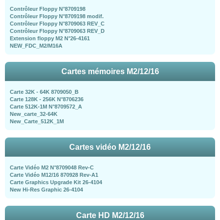
Contrôleur Floppy N°8709198
Contrôleur Floppy N°8709198 modif.
Contrôleur Floppy N°8709063 REV_C
Contrôleur Floppy N°8709063 REV_D
Extension floppy M2 N°26-4161
NEW_FDC_M2/M16A
Cartes mémoires M2/12/16
Carte 32K - 64K 8709050_B
Carte 128K - 256K N°8706236
Carte 512K-1M N°8709572_A
New_carte_32-64K
New_Carte_512K_1M
Cartes vidéo M2/12/16
Carte Vidéo M2 N°8709048 Rev-C
Carte Vidéo M12/16 870928 Rev-A1
Carte Graphics Upgrade Kit 26-4104
New Hi-Res Graphic 26-4104
Carte HD M2/12/16