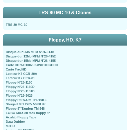
TRS-80 MC-10 & Clones
TRS-80 MC-10
Floppy, HD, K7
Disque dur 5Mo MFM N°26-1130
Disque dur 12Mo MFM N°26-4152
Disque dur 15Mo MFM N°26-4155
Carte HD WD1002-05/WD1002/HDO
Carte FredHD
Lecteur K7 CCR-80A
Lecteur K7 CCR-81
Floppy N°26-1160
Floppy N°26-1160D
Floppy N°26-1161D
Floppy N°26-3023
Floppy PERCOM TFD100-1
Shugart 851 220V 50/60 Hz
Floppy 8" Tandon TM 848
LOBO MAX-80 rack floppy 8"
Aculab Floppy Tape
Data Dubber
M2HD