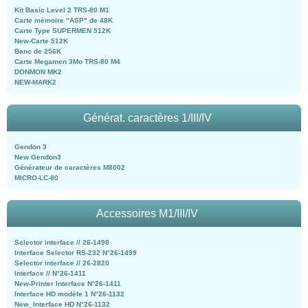
Kit Basic Level 2 TRS-80 M1
Carte mémoire "ASP" de 48K
Carte Type SUPERMEN 512K
New-Carte 512K
Banc de 256K
Carte Megamen 3Mo TRS-80 M4
DONMON MK2
NEW-MARK2
Générat. caractères 1/III/IV
Gendon 3
New Gendon3
Générateur de caractères M8002
MICRO-LC-80
Accessoires M1/III/IV
Selector interface // 26-1498
Interface Selector RS-232 N°26-1499
Selector interface // 26-2820
Interface // N°26-1411
New-Printer Interface N°26-1411
Interface HD modèle 1 N°26-1132
New_Interface HD N°26-1132