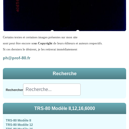
Certains textes et certaines images présentes sur mon site
sont peut être encore so
u
s
Copyright
de leurs éditeurs et auteurs respectifs.
Si ces derniers le désirent, je les retirerai immédiatement
ph@prof-80.fr
Recherche
Rechercher
TRS-80 Modèle II,12,16,6000
TRS-80 Modèle II
TRS-80 Modèle 12
TRS-80 Modèle 16