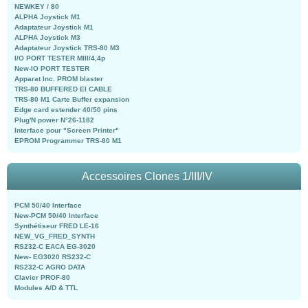
NEWKEY / 80
ALPHA Joystick M1
Adaptateur Joystick M1
ALPHA Joystick M3
Adaptateur Joystick TRS-80 M3
I/O PORT TESTER MIII/4,4p
New-IO PORT TESTER
Apparat Inc. PROM blaster
TRS-80 BUFFERED EI CABLE
TRS-80 M1 Carte Buffer expansion
Edge card estender 40/50 pins
Plug'N power N°26-1182
Interface pour "Screen Printer"
EPROM Programmer TRS-80 M1
Accessoires Clones 1/III/IV
PCM 50/40 Interface
New-PCM 50/40 Interface
Synthétiseur FRED LE-16
NEW_VG_FRED_SYNTH
RS232-C EACA EG-3020
New- EG3020 RS232-C
RS232-C AGRO DATA
Clavier PROF-80
Modules A/D & TTL