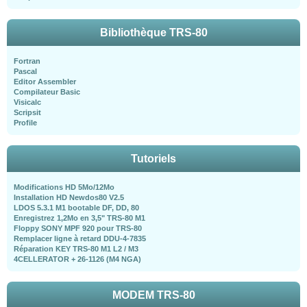
Bibliothèque TRS-80
Fortran
Pascal
Editor Assembler
Compilateur Basic
Visicalc
Scripsit
Profile
Tutoriels
Modifications HD 5Mo/12Mo
Installation HD Newdos80 V2.5
LDOS 5.3.1 M1 bootable DF, DD, 80
Enregistrez 1,2Mo en 3,5" TRS-80 M1
Floppy SONY MPF 920 pour TRS-80
Remplacer ligne à retard DDU-4-7835
Réparation KEY TRS-80 M1 L2 / M3
4CELLERATOR + 26-1126 (M4 NGA)
MODEM TRS-80