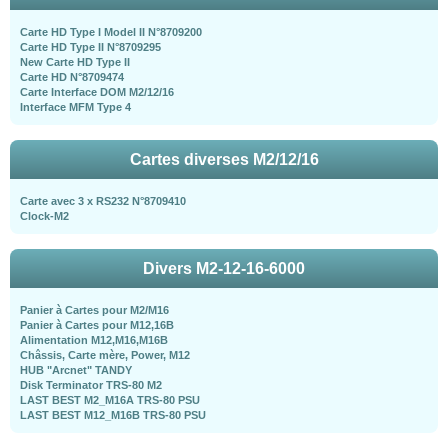
Carte HD Type I Model II N°8709200
Carte HD Type II N°8709295
New Carte HD Type II
Carte HD N°8709474
Carte Interface DOM M2/12/16
Interface MFM Type 4
Cartes diverses M2/12/16
Carte avec 3 x RS232 N°8709410
Clock-M2
Divers M2-12-16-6000
Panier à Cartes pour M2/M16
Panier à Cartes pour M12,16B
Alimentation M12,M16,M16B
Châssis, Carte mère, Power, M12
HUB "Arcnet" TANDY
Disk Terminator TRS-80 M2
LAST BEST M2_M16A TRS-80 PSU
LAST BEST M12_M16B TRS-80 PSU