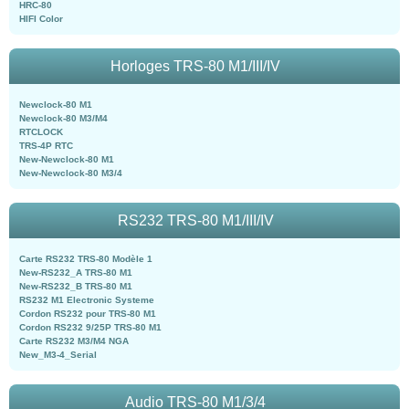
HRC-80
HIFI Color
Horloges TRS-80 M1/III/IV
Newclock-80 M1
Newclock-80 M3/M4
RTCLOCK
TRS-4P RTC
New-Newclock-80 M1
New-Newclock-80 M3/4
RS232 TRS-80 M1/III/IV
Carte RS232 TRS-80 Modèle 1
New-RS232_A TRS-80 M1
New-RS232_B TRS-80 M1
RS232 M1 Electronic Systeme
Cordon RS232 pour TRS-80 M1
Cordon RS232 9/25P TRS-80 M1
Carte RS232 M3/M4 NGA
New_M3-4_Serial
Audio TRS-80 M1/3/4