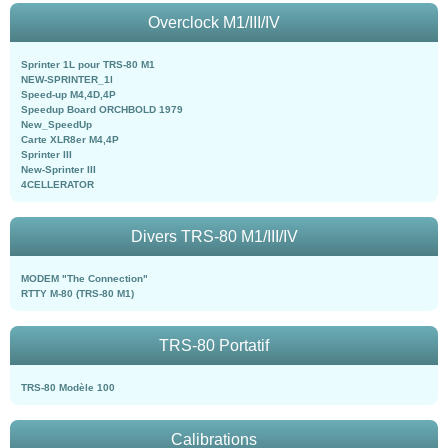
Overclock M1/III/IV
Sprinter 1L pour TRS-80 M1
NEW-SPRINTER_1l
Speed-up M4,4D,4P
Speedup Board ORCHBOLD 1979
New_SpeedUp
Carte XLR8er M4,4P
Sprinter III
New-Sprinter III
4CELLERATOR
Divers TRS-80 M1/III/IV
MODEM "The Connection"
RTTY M-80 (TRS-80 M1)
TRS-80 Portatif
TRS-80 Modèle 100
Calibrations