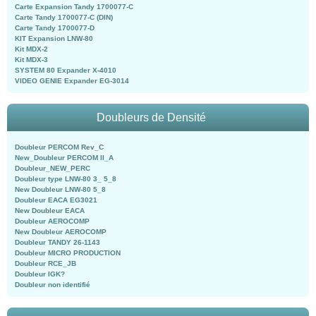
Carte Expansion Tandy 1700077-C
Carte Tandy 1700077-C (DIN)
Carte Tandy 1700077-D
KIT Expansion LNW-80
Kit MDX-2
Kit MDX-3
SYSTEM 80 Expander X-4010
VIDEO GENIE Expander EG-3014
Doubleurs de Densité
Doubleur PERCOM Rev_C
New_Doubleur PERCOM II_A
Doubleur_NEW_PERC
Doubleur type LNW-80 3_ 5_8
New Doubleur LNW-80 5_8
Doubleur EACA EG3021
New Doubleur EACA
Doubleur AEROCOMP
New Doubleur AEROCOMP
Doubleur TANDY 26-1143
Doubleur MICRO PRODUCTION
Doubleur RCE_JB
Doubleur IGK?
Doubleur non identifié