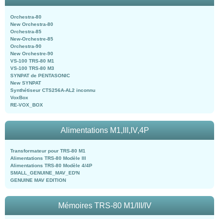
Orchestra-80
New Orchestra-80
Orchestra-85
New-Orchestre-85
Orchestra-90
New Orchestre-90
VS-100 TRS-80 M1
VS-100 TRS-80 M3
SYNPAT de PENTASONIC
New SYNPAT
Synthétiseur CTS256A-AL2 inconnu
VoxBox
RE-VOX_BOX
Alimentations M1,III,IV,4P
Transformateur pour TRS-80 M1
Alimentations TRS-80 Modèle III
Alimentations TRS-80 Modèle 4/4P
SMALL_GENUINE_MAV_ED'N
GENUINE MAV EDITION
Mémoires TRS-80 M1/III/IV