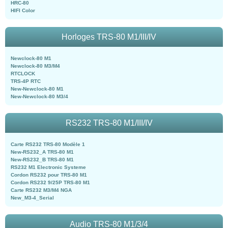
HRC-80
HIFI Color
Horloges TRS-80 M1/III/IV
Newclock-80 M1
Newclock-80 M3/M4
RTCLOCK
TRS-4P RTC
New-Newclock-80 M1
New-Newclock-80 M3/4
RS232 TRS-80 M1/III/IV
Carte RS232 TRS-80 Modèle 1
New-RS232_A TRS-80 M1
New-RS232_B TRS-80 M1
RS232 M1 Electronic Systeme
Cordon RS232 pour TRS-80 M1
Cordon RS232 9/25P TRS-80 M1
Carte RS232 M3/M4 NGA
New_M3-4_Serial
Audio TRS-80 M1/3/4