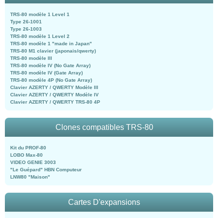
TRS-80 modèle 1 Level 1
Type 26-1001
Type 26-1003
TRS-80 modèle 1 Level 2
TRS-80 modèle 1 "made in Japan"
TRS-80 M1 clavier (japonais/qwerty)
TRS-80 modèle III
TRS-80 modèle IV (No Gate Array)
TRS-80 modèle IV (Gate Array)
TRS-80 modèle 4P (No Gate Array)
Clavier AZERTY / QWERTY Modèle III
Clavier AZERTY / QWERTY Modèle IV
Clavier AZERTY / QWERTY TRS-80 4P
Clones compatibles TRS-80
Kit du PROF-80
LOBO Max-80
VIDEO GENIE 3003
"Le Guépard" HBN Computeur
LNW80 "Maison"
Cartes D'expansions