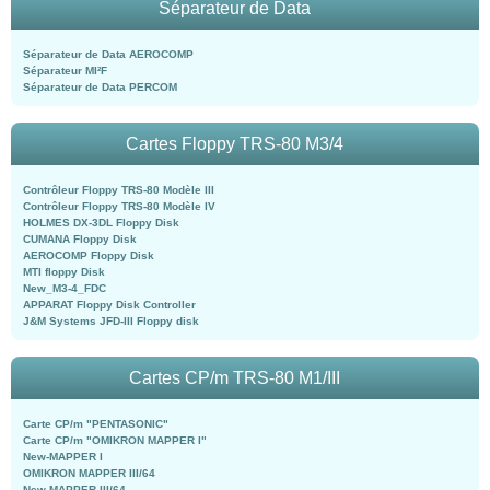
Séparateur de Data
Séparateur de Data AEROCOMP
Séparateur MI²F
Séparateur de Data PERCOM
Cartes Floppy TRS-80 M3/4
Contrôleur Floppy TRS-80 Modèle III
Contrôleur Floppy TRS-80 Modèle IV
HOLMES DX-3DL Floppy Disk
CUMANA Floppy Disk
AEROCOMP Floppy Disk
MTI floppy Disk
New_M3-4_FDC
APPARAT Floppy Disk Controller
J&M Systems JFD-III Floppy disk
Cartes CP/m TRS-80 M1/III
Carte CP/m "PENTASONIC"
Carte CP/m "OMIKRON MAPPER I"
New-MAPPER I
OMIKRON MAPPER III/64
New-MAPPER III/64