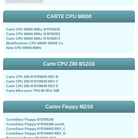
CARTE CPU 68000
Carte CPU 68000 6Mhz N°8709235
Carte CPU 68000 6Mhz N°8709353
Carte CPU 68000 8Mhz N°8709573
Modifications CPU-68000 XENIX 3.x
New-CPU 68000 8MHz
Carte CPU Z80 II/12/16
Carte CPU Z80 N°8709049 REV B
Carte CPU Z80 N°8709049 REV C
Carte CPU Z80 N°8709049 REV D
Carte Mère pour TRS-80 M12-16B
Cartes Floppy M2/16
Contrôleur Floppy N°8709198
Contrôleur Floppy N°8709198 modif.
Contrôleur Floppy N°8709063 REV_C
Contrôleur Floppy N°8709063 REV_D
Extension floppy M2 N°26-4161