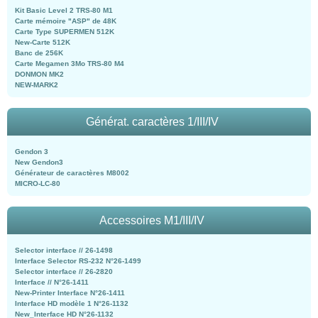
Kit Basic Level 2 TRS-80 M1
Carte mémoire "ASP" de 48K
Carte Type SUPERMEN 512K
New-Carte 512K
Banc de 256K
Carte Megamen 3Mo TRS-80 M4
DONMON MK2
NEW-MARK2
Générat. caractères 1/III/IV
Gendon 3
New Gendon3
Générateur de caractères M8002
MICRO-LC-80
Accessoires M1/III/IV
Selector interface // 26-1498
Interface Selector RS-232 N°26-1499
Selector interface // 26-2820
Interface // N°26-1411
New-Printer Interface N°26-1411
Interface HD modèle 1 N°26-1132
New_Interface HD N°26-1132