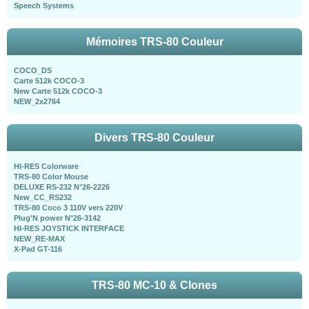
Speech Systems
Mémoires TRS-80 Couleur
COCO_DS
Carte 512k COCO-3
New Carte 512k COCO-3
NEW_2x2764
Divers TRS-80 Couleur
HI-RES Colorware
TRS-80 Color Mouse
DELUXE RS-232 N°26-2226
New_CC_RS232
TRS-80 Coco 3 110V vers 220V
Plug'N power N°26-3142
HI-RES JOYSTICK INTERFACE
NEW_RE-MAX
X-Pad GT-116
TRS-80 MC-10 & Clones