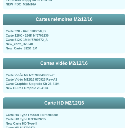
NEW_FDC_M2/M16A
Cartes mémoires M2/12/16
Carte 32K - 64K 8709050_B
Carte 128K - 256K N°8706236
Carte 512K-1M N°8709572_A
New_carte_32-64K
New_Carte_512K_1M
Cartes vidéo M2/12/16
Carte Vidéo M2 N°8709048 Rev-C
Carte Vidéo M12/16 870928 Rev-A1
Carte Graphics Upgrade Kit 26-4104
New Hi-Res Graphic 26-4104
Carte HD M2/12/16
Carte HD Type I Model II N°8709200
Carte HD Type II N°8709295
New Carte HD Type II
Carte HD N°8709474