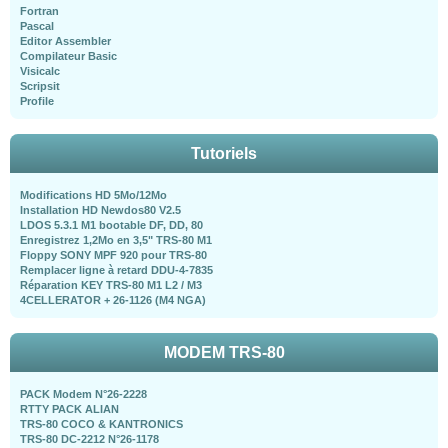
Fortran
Pascal
Editor Assembler
Compilateur Basic
Visicalc
Scripsit
Profile
Tutoriels
Modifications HD 5Mo/12Mo
Installation HD Newdos80 V2.5
LDOS 5.3.1 M1 bootable DF, DD, 80
Enregistrez 1,2Mo en 3,5" TRS-80 M1
Floppy SONY MPF 920 pour TRS-80
Remplacer ligne à retard DDU-4-7835
Réparation KEY TRS-80 M1 L2 / M3
4CELLERATOR + 26-1126 (M4 NGA)
MODEM TRS-80
PACK Modem N°26-2228
RTTY PACK ALIAN
TRS-80 COCO & KANTRONICS
TRS-80 DC-2212 N°26-1178