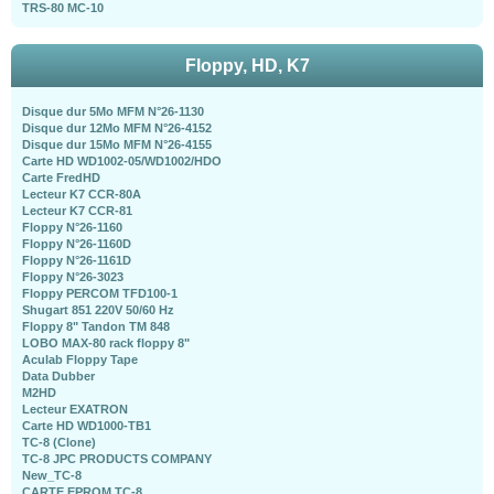
TRS-80 MC-10
Floppy, HD, K7
Disque dur 5Mo MFM N°26-1130
Disque dur 12Mo MFM N°26-4152
Disque dur 15Mo MFM N°26-4155
Carte HD WD1002-05/WD1002/HDO
Carte FredHD
Lecteur K7 CCR-80A
Lecteur K7 CCR-81
Floppy N°26-1160
Floppy N°26-1160D
Floppy N°26-1161D
Floppy N°26-3023
Floppy PERCOM TFD100-1
Shugart 851 220V 50/60 Hz
Floppy 8" Tandon TM 848
LOBO MAX-80 rack floppy 8"
Aculab Floppy Tape
Data Dubber
M2HD
Lecteur EXATRON
Carte HD WD1000-TB1
TC-8 (Clone)
TC-8 JPC PRODUCTS COMPANY
New_TC-8
CARTE EPROM TC-8