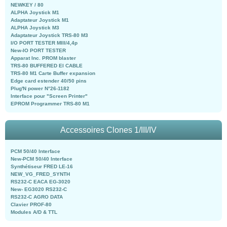
NEWKEY / 80
ALPHA Joystick M1
Adaptateur Joystick M1
ALPHA Joystick M3
Adaptateur Joystick TRS-80 M3
I/O PORT TESTER MIII/4,4p
New-IO PORT TESTER
Apparat Inc. PROM blaster
TRS-80 BUFFERED EI CABLE
TRS-80 M1 Carte Buffer expansion
Edge card estender 40/50 pins
Plug'N power N°26-1182
Interface pour "Screen Printer"
EPROM Programmer TRS-80 M1
Accessoires Clones 1/III/IV
PCM 50/40 Interface
New-PCM 50/40 Interface
Synthétiseur FRED LE-16
NEW_VG_FRED_SYNTH
RS232-C EACA EG-3020
New- EG3020 RS232-C
RS232-C AGRO DATA
Clavier PROF-80
Modules A/D & TTL