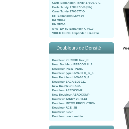
Carte Expansion Tandy 1700077-C
Carte Tandy 1700077-C (DIN)
Carte Tandy 1700077-D
KIT Expansion LNW-80
Kit MDX-2
Kit MDX-3
SYSTEM 80 Expander X-4010
VIDEO GENIE Expander EG-3014
Doubleurs de Densité
Vue
Doubleur PERCOM Rev_C
New_Doubleur PERCOM II_A
Doubleur_NEW_PERC
Doubleur type LNW-80 3_ 5_8
New Doubleur LNW-80 5_8
Doubleur EACA EG3021
New Doubleur EACA
Doubleur AEROCOMP
New Doubleur AEROCOMP
Doubleur TANDY 26-1143
Doubleur MICRO PRODUCTION
Doubleur RCE_JB
Doubleur IGK?
Doubleur non identifié