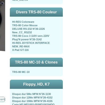
Divers TRS-80 Couleur
HI-RES Colorware
TRS-80 Color Mouse
DELUXE RS-232 N°26-2226
New_CC_RS232
TRS-80 Coco 3 110V vers 220V
Plug'N power N°26-3142
HI-RES JOYSTICK INTERFACE
NEW_RE-MAX
X-Pad GT-116
TRS-80 MC-10 & Clones
TRS-80 MC-10
Floppy, HD, K7
Disque dur 5Mo MFM N°26-1130
Disque dur 12Mo MFM N°26-4152
vant
Disque dur 15Mo MFM N°26-4155
Carte HD WD1002-05/WD1002/HDO