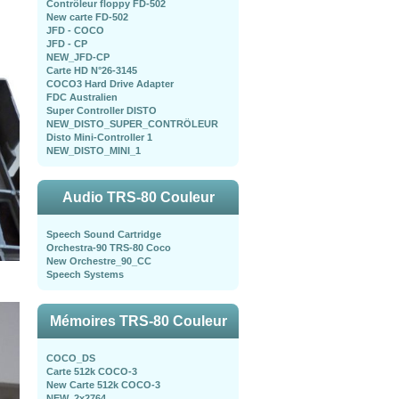
Contrôleur floppy FD-502
New carte FD-502
JFD - COCO
JFD - CP
NEW_JFD-CP
Carte HD N°26-3145
COCO3 Hard Drive Adapter
FDC Australien
Super Controller DISTO
NEW_DISTO_SUPER_CONTRÖLEUR
Disto Mini-Controller 1
NEW_DISTO_MINI_1
Audio TRS-80 Couleur
Speech Sound Cartridge
Orchestra-90 TRS-80 Coco
New Orchestre_90_CC
Speech Systems
Mémoires TRS-80 Couleur
COCO_DS
Carte 512k COCO-3
New Carte 512k COCO-3
NEW_2x2764