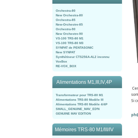
Orchestra-80
New Orchestra-80
Orchestra-85
New-Orchestre-85
Orchestra-90
New Orchestre-90
VS-100 TRS-80 M1
VS-100 TRS-80 M3
SYNPAT de PENTASONIC
New SYNPAT
Synthétiseur CTS256A-AL2 inconnu
VoxBox
RE-VOX_BOX
Alimentations M1,III,IV,4P
Cer
son
Transformateur pour TRS-80 M1
Alimentations TRS-80 Modèle III
Si c
Alimentations TRS-80 Modèle 4/4P
SMALL_GENUINE_MAV_ED'N
GENUINE MAV EDITION
ph@
Mémoires TRS-80 M1/III/IV