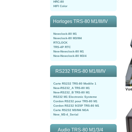
HRC-80
HIFI Color
Horloges TRS-80 M1/III/IV
Newclock-80 M1
Newclock-80 M3/M4
RTCLOCK
TRS-4P RTC
New-Newclock-80 M1
New-Newclock-80 M3/4
RS232 TRS-80 M1/III/IV
Carte RS232 TRS-80 Modèle 1
New-RS232_A TRS-80 M1
Vue
New-RS232_B TRS-80 M1
RS232 M1 Electronic Systeme
Cordon RS232 pour TRS-80 M1
Cordon RS232 9/25P TRS-80 M1
Carte RS232 M3/M4 NGA
New_M3-4_Serial
Audio TRS-80 M1/3/4