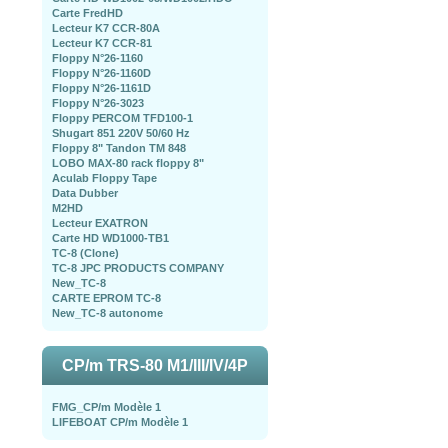
Carte FredHD
Lecteur K7 CCR-80A
Lecteur K7 CCR-81
Floppy N°26-1160
Floppy N°26-1160D
Floppy N°26-1161D
Floppy N°26-3023
Floppy PERCOM TFD100-1
Shugart 851 220V 50/60 Hz
Floppy 8" Tandon TM 848
LOBO MAX-80 rack floppy 8"
Aculab Floppy Tape
Data Dubber
M2HD
Lecteur EXATRON
Carte HD WD1000-TB1
TC-8 (Clone)
TC-8 JPC PRODUCTS COMPANY
New_TC-8
CARTE EPROM TC-8
New_TC-8 autonome
CP/m TRS-80 M1/III/IV/4P
FMG_CP/m Modèle 1
LIFEBOAT CP/m Modèle 1