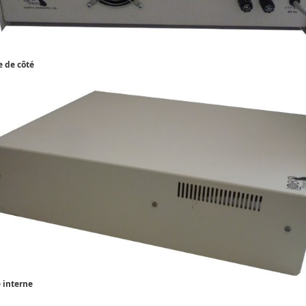
 de côté
 interne