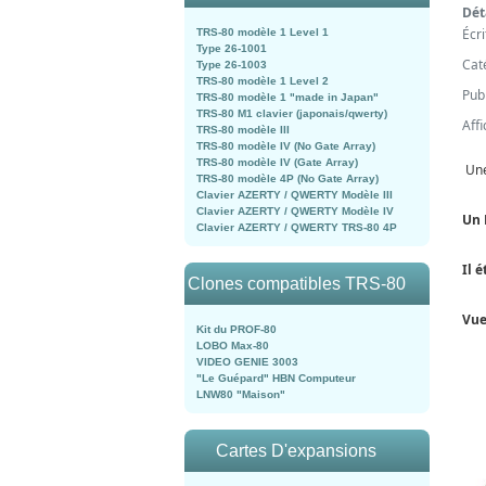
Dét
Écr
TRS-80 modèle 1 Level 1
Type 26-1001
Cat
Type 26-1003
TRS-80 modèle 1 Level 2
Pub
TRS-80 modèle 1 "made in Japan"
TRS-80 M1 clavier (japonais/qwerty)
Aff
TRS-80 modèle III
TRS-80 modèle IV (No Gate Array)
TRS-80 modèle IV (Gate Array)
Une
TRS-80 modèle 4P (No Gate Array)
Clavier AZERTY / QWERTY Modèle III
Clavier AZERTY / QWERTY Modèle IV
Un 
Clavier AZERTY / QWERTY TRS-80 4P
Il 
Clones compatibles TRS-80
Vue
Kit du PROF-80
LOBO Max-80
VIDEO GENIE 3003
"Le Guépard" HBN Computeur
LNW80 "Maison"
Cartes D'expansions