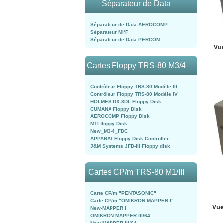
Séparateur de Data
Séparateur de Data AEROCOMP
Séparateur MI²F
Séparateur de Data PERCOM
Vue
Cartes Floppy TRS-80 M3/4
Contrôleur Floppy TRS-80 Modèle III
Contrôleur Floppy TRS-80 Modèle IV
HOLMES DX-3DL Floppy Disk
CUMANA Floppy Disk
AEROCOMP Floppy Disk
MTI floppy Disk
New_M3-4_FDC
APPARAT Floppy Disk Controller
J&M Systems JFD-III Floppy disk
Cartes CP/m TRS-80 M1/III
Carte CP/m "PENTASONIC"
Carte CP/m "OMIKRON MAPPER I"
Vue
New-MAPPER I
OMIKRON MAPPER III/64
New-MAPPER III/64