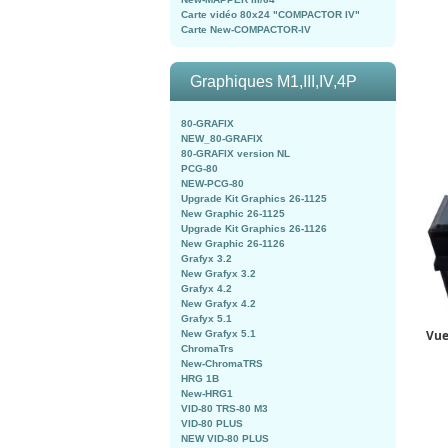
Carte vidéo 80x24 "COMPACTOR IV"
Carte New-COMPACTOR-IV
Graphiques M1,III,IV,4P
80-GRAFIX
NEW_80-GRAFIX
80-GRAFIX version NL
PCG-80
NEW-PCG-80
Upgrade Kit Graphics 26-1125
New Graphic 26-1125
Upgrade Kit Graphics 26-1126
New Graphic 26-1126
Grafyx 3.2
New Grafyx 3.2
Grafyx 4.2
New Grafyx 4.2
Grafyx 5.1
Vue
New Grafyx 5.1
ChromaTrs
New-ChromaTRS
HRG 1B
New-HRG1
VID-80 TRS-80 M3
VID-80 PLUS
NEW VID-80 PLUS