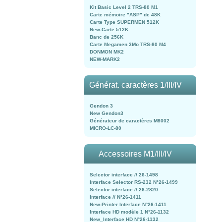
Kit Basic Level 2 TRS-80 M1
Carte mémoire "ASP" de 48K
Carte Type SUPERMEN 512K
New-Carte 512K
Banc de 256K
Carte Megamen 3Mo TRS-80 M4
DONMON MK2
NEW-MARK2
Générat. caractères 1/III/IV
Gendon 3
New Gendon3
Générateur de caractères M8002
MICRO-LC-80
Accessoires M1/III/IV
Selector interface // 26-1498
Interface Selector RS-232 N°26-1499
Selector interface // 26-2820
Interface // N°26-1411
New-Printer Interface N°26-1411
Interface HD modèle 1 N°26-1132
New_Interface HD N°26-1132