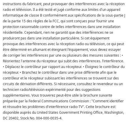
instructions du fabricant, peut provoquer des interférences avec la réception
radio et télévision. Il a été testé et jugé conforme aux limites d'un appareil
informatique de classe B conformément aux spécifications de la sous-partie J
de la partie 15 des règles de la FCC, qui sont conçues pour fournir une
protection raisonnable contre de telles interférences dans une installation
résidentielle. Cependant, rien ne garantit que des interférences ne se
produiront pas dans une installation particulière. Si cet équipement
provoque des interférences avec la réception radio ou télévision, ce qui peut
être déterminé en allumant et éteignant l'équipement, vous devez essayer
de corriger les interférences par une ou plusieurs des mesures suivantes : •
Réorientez l'antenne du récepteur qui subit des interférences. l’interférence.
• Déplacez le contrôleur par rapport au récepteur. • Éloignez le contrôleur du
récepteur. • Branchez le contrôleur dans une prise différente afin que le
contrôleur et le récepteur subissant les interférences se trouvent sur des
circuits de dérivation différents. Si nécessaire, consultez le revendeur ou un
technicien radio/télévision expérimenté pour des suggestions
supplémentaires. Vous trouverez peut-être utile la brochure suivante
préparée par la Federal Communications Commission : "Comment identifier
et résoudre les problèmes d'interférence radio-TV". Cette brochure est
disponible auprès du United States Government Printing Office, Washington,
DC 20402, Stock No. 004-000-0035-4.