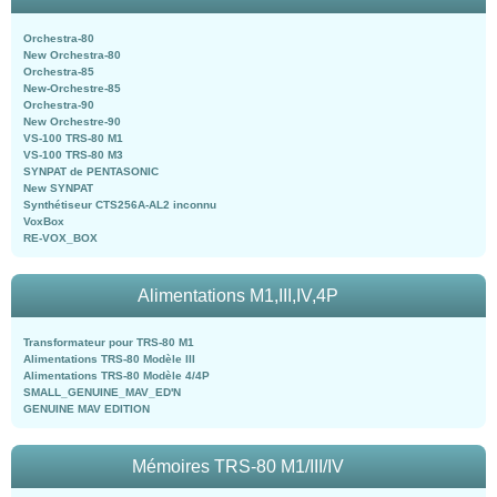
Orchestra-80
New Orchestra-80
Orchestra-85
New-Orchestre-85
Orchestra-90
New Orchestre-90
VS-100 TRS-80 M1
VS-100 TRS-80 M3
SYNPAT de PENTASONIC
New SYNPAT
Synthétiseur CTS256A-AL2 inconnu
VoxBox
RE-VOX_BOX
Alimentations M1,III,IV,4P
Transformateur pour TRS-80 M1
Alimentations TRS-80 Modèle III
Alimentations TRS-80 Modèle 4/4P
SMALL_GENUINE_MAV_ED'N
GENUINE MAV EDITION
Mémoires TRS-80 M1/III/IV