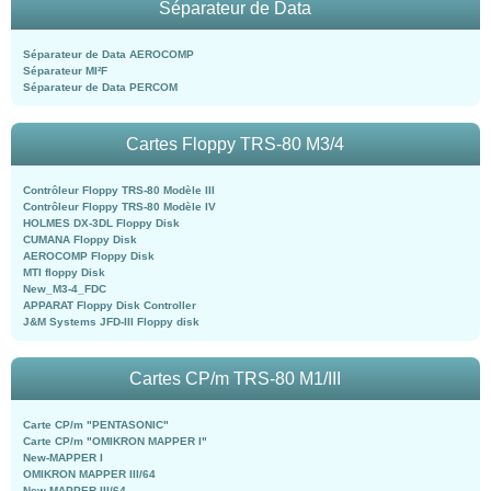
Séparateur de Data
Séparateur de Data AEROCOMP
Séparateur MI²F
Séparateur de Data PERCOM
Cartes Floppy TRS-80 M3/4
Contrôleur Floppy TRS-80 Modèle III
Contrôleur Floppy TRS-80 Modèle IV
HOLMES DX-3DL Floppy Disk
CUMANA Floppy Disk
AEROCOMP Floppy Disk
MTI floppy Disk
New_M3-4_FDC
APPARAT Floppy Disk Controller
J&M Systems JFD-III Floppy disk
Cartes CP/m TRS-80 M1/III
Carte CP/m "PENTASONIC"
Carte CP/m "OMIKRON MAPPER I"
New-MAPPER I
OMIKRON MAPPER III/64
New-MAPPER III/64