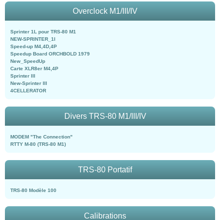
Overclock M1/III/IV
Sprinter 1L pour TRS-80 M1
NEW-SPRINTER_1l
Speed-up M4,4D,4P
Speedup Board ORCHBOLD 1979
New_SpeedUp
Carte XLR8er M4,4P
Sprinter III
New-Sprinter III
4CELLERATOR
Divers TRS-80 M1/III/IV
MODEM "The Connection"
RTTY M-80 (TRS-80 M1)
TRS-80 Portatif
TRS-80 Modèle 100
Calibrations