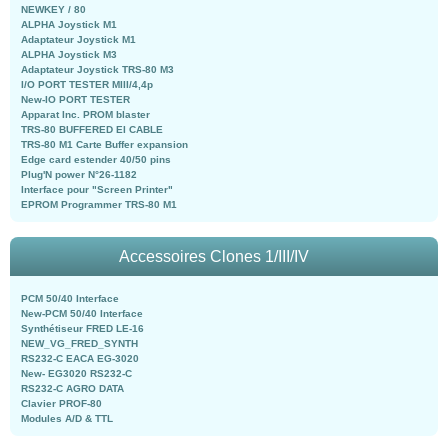
NEWKEY / 80
ALPHA Joystick M1
Adaptateur Joystick M1
ALPHA Joystick M3
Adaptateur Joystick TRS-80 M3
I/O PORT TESTER MIII/4,4p
New-IO PORT TESTER
Apparat Inc. PROM blaster
TRS-80 BUFFERED EI CABLE
TRS-80 M1 Carte Buffer expansion
Edge card estender 40/50 pins
Plug'N power N°26-1182
Interface pour "Screen Printer"
EPROM Programmer TRS-80 M1
Accessoires Clones 1/III/IV
PCM 50/40 Interface
New-PCM 50/40 Interface
Synthétiseur FRED LE-16
NEW_VG_FRED_SYNTH
RS232-C EACA EG-3020
New- EG3020 RS232-C
RS232-C AGRO DATA
Clavier PROF-80
Modules A/D & TTL