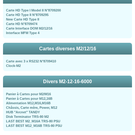
Carte HD Type I Model II N°8709200
Carte HD Type II N°8709295
New Carte HD Type II
Carte HD N°8709474
Carte Interface DOM M2/12/16
Interface MFM Type 4
Cartes diverses M2/12/16
Carte avec 3 x RS232 N°8709410
Clock-M2
Divers M2-12-16-6000
Panier à Cartes pour M2/M16
Panier à Cartes pour M12,16B
Alimentation M12,M16,M16B
Châssis, Carte mère, Power, M12
HUB "Arcnet" TANDY
Disk Terminator TRS-80 M2
LAST BEST M2_M16A TRS-80 PSU
LAST BEST M12_M16B TRS-80 PSU