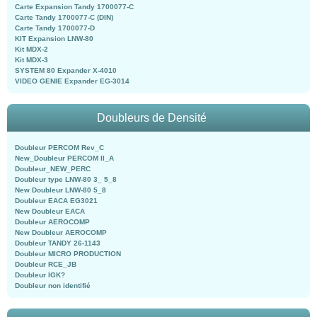
Carte Expansion Tandy 1700077-C
Carte Tandy 1700077-C (DIN)
Carte Tandy 1700077-D
KIT Expansion LNW-80
Kit MDX-2
Kit MDX-3
SYSTEM 80 Expander X-4010
VIDEO GENIE Expander EG-3014
Doubleurs de Densité
Doubleur PERCOM Rev_C
New_Doubleur PERCOM II_A
Doubleur_NEW_PERC
Doubleur type LNW-80 3_ 5_8
New Doubleur LNW-80 5_8
Doubleur EACA EG3021
New Doubleur EACA
Doubleur AEROCOMP
New Doubleur AEROCOMP
Doubleur TANDY 26-1143
Doubleur MICRO PRODUCTION
Doubleur RCE_JB
Doubleur IGK?
Doubleur non identifié