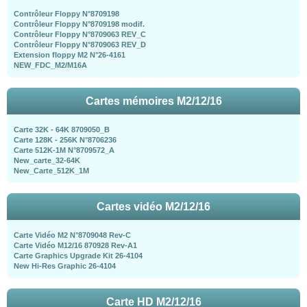
Contrôleur Floppy N°8709198
Contrôleur Floppy N°8709198 modif.
Contrôleur Floppy N°8709063 REV_C
Contrôleur Floppy N°8709063 REV_D
Extension floppy M2 N°26-4161
NEW_FDC_M2/M16A
Cartes mémoires M2/12/16
Carte 32K - 64K 8709050_B
Carte 128K - 256K N°8706236
Carte 512K-1M N°8709572_A
New_carte_32-64K
New_Carte_512K_1M
Cartes vidéo M2/12/16
Carte Vidéo M2 N°8709048 Rev-C
Carte Vidéo M12/16 870928 Rev-A1
Carte Graphics Upgrade Kit 26-4104
New Hi-Res Graphic 26-4104
Carte HD M2/12/16