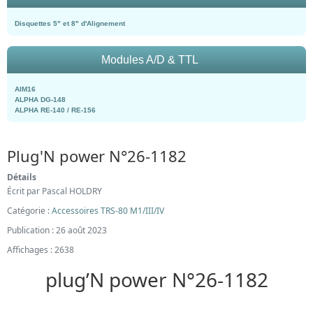
Disquettes 5" et 8" d'Alignement
Modules A/D & TTL
AIM16
ALPHA DG-148
ALPHA RE-140 / RE-156
Plug'N power N°26-1182
Détails
Écrit par
Pascal HOLDRY
Catégorie :
Accessoires TRS-80 M1/III/IV
Publication : 26 août 2023
Affichages : 2638
plug’N power N°26-1182