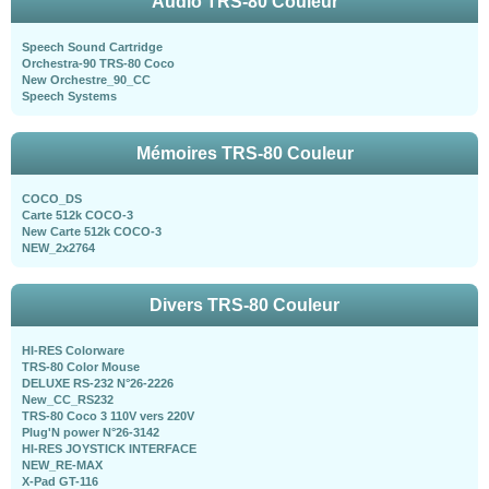
Audio TRS-80 Couleur
Speech Sound Cartridge
Orchestra-90 TRS-80 Coco
New Orchestre_90_CC
Speech Systems
Mémoires TRS-80 Couleur
COCO_DS
Carte 512k COCO-3
New Carte 512k COCO-3
NEW_2x2764
Divers TRS-80 Couleur
HI-RES Colorware
TRS-80 Color Mouse
DELUXE RS-232 N°26-2226
New_CC_RS232
TRS-80 Coco 3 110V vers 220V
Plug'N power N°26-3142
HI-RES JOYSTICK INTERFACE
NEW_RE-MAX
X-Pad GT-116