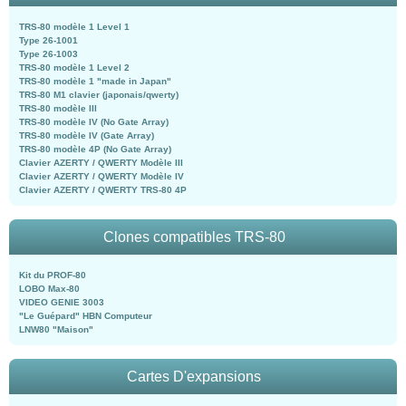
TRS-80 modèle 1 Level 1
Type 26-1001
Type 26-1003
TRS-80 modèle 1 Level 2
TRS-80 modèle 1 "made in Japan"
TRS-80 M1 clavier (japonais/qwerty)
TRS-80 modèle III
TRS-80 modèle IV (No Gate Array)
TRS-80 modèle IV (Gate Array)
TRS-80 modèle 4P (No Gate Array)
Clavier AZERTY / QWERTY Modèle III
Clavier AZERTY / QWERTY Modèle IV
Clavier AZERTY / QWERTY TRS-80 4P
Clones compatibles TRS-80
Kit du PROF-80
LOBO Max-80
VIDEO GENIE 3003
"Le Guépard" HBN Computeur
LNW80 "Maison"
Cartes D'expansions