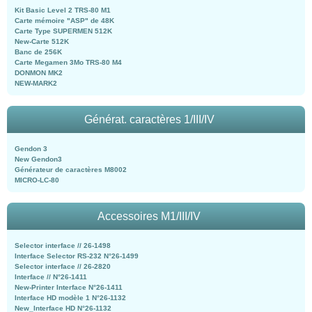
Kit Basic Level 2 TRS-80 M1
Carte mémoire "ASP" de 48K
Carte Type SUPERMEN 512K
New-Carte 512K
Banc de 256K
Carte Megamen 3Mo TRS-80 M4
DONMON MK2
NEW-MARK2
Générat. caractères 1/III/IV
Gendon 3
New Gendon3
Générateur de caractères M8002
MICRO-LC-80
Accessoires M1/III/IV
Selector interface // 26-1498
Interface Selector RS-232 N°26-1499
Selector interface // 26-2820
Interface // N°26-1411
New-Printer Interface N°26-1411
Interface HD modèle 1 N°26-1132
New_Interface HD N°26-1132