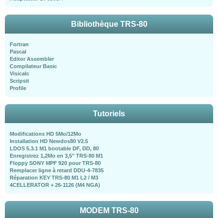
Bibliothèque TRS-80
Fortran
Pascal
Editor Assembler
Compilateur Basic
Visicalc
Scripsit
Profile
Tutoriels
Modifications HD 5Mo/12Mo
Installation HD Newdos80 V2.5
LDOS 5.3.1 M1 bootable DF, DD, 80
Enregistrez 1,2Mo en 3,5" TRS-80 M1
Floppy SONY MPF 920 pour TRS-80
Remplacer ligne à retard DDU-4-7835
Réparation KEY TRS-80 M1 L2 / M3
4CELLERATOR + 26-1126 (M4 NGA)
MODEM TRS-80