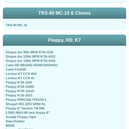
TRS-80 MC-10 & Clones
TRS-80 MC-10
Floppy, HD, K7
Disque dur 5Mo MFM N°26-1130
Disque dur 12Mo MFM N°26-4152
Disque dur 15Mo MFM N°26-4155
Carte HD WD1002-05/WD1002/HDO
Carte FredHD
Lecteur K7 CCR-80A
Lecteur K7 CCR-81
Floppy N°26-1160
Floppy N°26-1160D
Floppy N°26-1161D
Floppy N°26-3023
Floppy PERCOM TFD100-1
Shugart 851 220V 50/60 Hz
Floppy 8" Tandon TM 848
LOBO MAX-80 rack floppy 8"
Aculab Floppy Tape
Data Dubber
M2HD