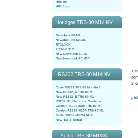
HRC-80
HIFI Color
Horloges TRS-80 M1/III/IV
Newclock-80 M1
Newclock-80 M3/M4
RTCLOCK
TRS-4P RTC
New-Newclock-80 M1
New-Newclock-80 M3/4
Cer
RS232 TRS-80 M1/III/IV
son
Si c
Carte RS232 TRS-80 Modèle 1
New-RS232_A TRS-80 M1
ph@
New-RS232_B TRS-80 M1
RS232 M1 Electronic Systeme
Cordon RS232 pour TRS-80 M1
Cordon RS232 9/25P TRS-80 M1
Carte RS232 M3/M4 NGA
New_M3-4_Serial
Audio TRS-80 M1/3/4