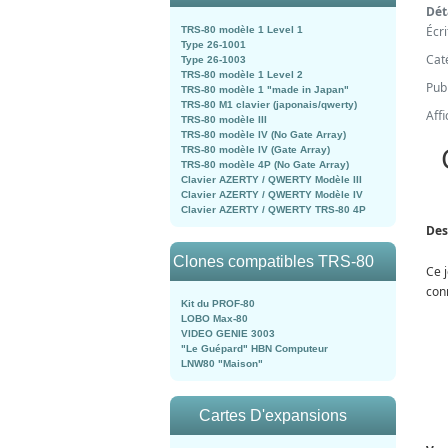
Dét
Écr
TRS-80 modèle 1 Level 1
Type 26-1001
Cat
Type 26-1003
TRS-80 modèle 1 Level 2
Publ
TRS-80 modèle 1 "made in Japan"
TRS-80 M1 clavier (japonais/qwerty)
Aff
TRS-80 modèle III
TRS-80 modèle IV (No Gate Array)
TRS-80 modèle IV (Gate Array)
TRS-80 modèle 4P (No Gate Array)
Clavier AZERTY / QWERTY Modèle III
Clavier AZERTY / QWERTY Modèle IV
Clavier AZERTY / QWERTY TRS-80 4P
Des
Clones compatibles TRS-80
Ce j
con
Kit du PROF-80
LOBO Max-80
VIDEO GENIE 3003
"Le Guépard" HBN Computeur
LNW80 "Maison"
Cartes D'expansions