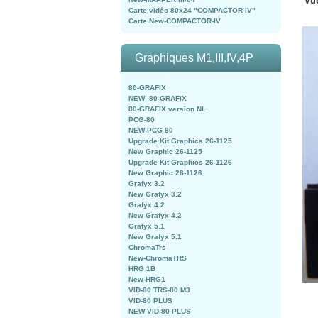
Vue
Carte vidéo 80x24 "COMPACTOR IV"
Carte New-COMPACTOR-IV
Graphiques M1,III,IV,4P
80-GRAFIX
NEW_80-GRAFIX
80-GRAFIX version NL
PCG-80
NEW-PCG-80
Upgrade Kit Graphics 26-1125
New Graphic 26-1125
Upgrade Kit Graphics 26-1126
New Graphic 26-1126
Grafyx 3.2
New Grafyx 3.2
Grafyx 4.2
New Grafyx 4.2
Grafyx 5.1
New Grafyx 5.1
ChromaTrs
New-ChromaTRS
HRG 1B
New-HRG1
VID-80 TRS-80 M3
VID-80 PLUS
NEW VID-80 PLUS