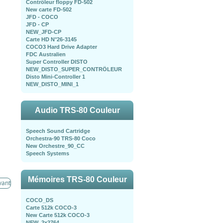
Contrôleur floppy FD-502
New carte FD-502
JFD - COCO
JFD - CP
NEW_JFD-CP
Carte HD N°26-3145
COCO3 Hard Drive Adapter
FDC Australien
Super Controller DISTO
NEW_DISTO_SUPER_CONTRÖLEUR
Disto Mini-Controller 1
NEW_DISTO_MINI_1
Audio TRS-80 Couleur
Speech Sound Cartridge
Orchestra-90 TRS-80 Coco
New Orchestre_90_CC
Speech Systems
Mémoires TRS-80 Couleur
vant
COCO_DS
Carte 512k COCO-3
New Carte 512k COCO-3
NEW_2x2764