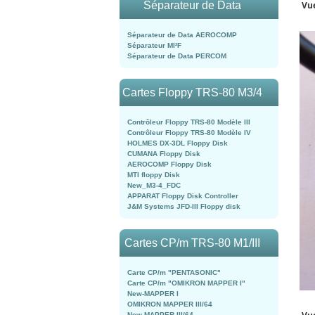
Vue
Séparateur de Data
Séparateur de Data AEROCOMP
Séparateur MI²F
Séparateur de Data PERCOM
Cartes Floppy TRS-80 M3/4
Contrôleur Floppy TRS-80 Modèle III
Contrôleur Floppy TRS-80 Modèle IV
HOLMES DX-3DL Floppy Disk
CUMANA Floppy Disk
AEROCOMP Floppy Disk
MTI floppy Disk
New_M3-4_FDC
APPARAT Floppy Disk Controller
J&M Systems JFD-III Floppy disk
Cartes CP/m TRS-80 M1/III
Carte CP/m "PENTASONIC"
Carte CP/m "OMIKRON MAPPER I"
New-MAPPER I
OMIKRON MAPPER III/64
New-MAPPER III/64