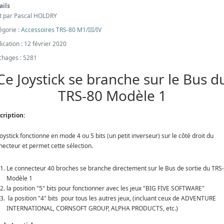
ails
it par
Pascal HOLDRY
égorie :
Accessoires TRS-80 M1/III/IV
ication : 12 février 2020
ichages : 5281
Ce Joystick se branche sur le Bus d
TRS-80 Modèle 1
cription:
oystick fonctionne en mode 4 ou 5 bits (un petit inverseur) sur le côté droit du
necteur et permet cette sélection.
Le connecteur 40 broches se branche directement sur le Bus de sortie du TRS
Modèle 1
la position "5" bits pour fonctionner avec les jeux "BIG FIVE SOFTWARE"
la position "4" bits pour tous les autres jeux, (incluant ceux de ADVENTURE
INTERNATIONAL, CORNSOFT GROUP, ALPHA PRODUCTS, etc.)