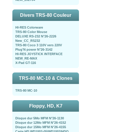
Divers TRS-80 Couleur
HI-RES Colorware
TRS-80 Color Mouse
DELUXE RS-232 N°26-2226
New_CC_RS232
TRS-80 Coco 3 110V vers 220V
Plug'N power N°26-3142
HI-RES JOYSTICK INTERFACE
NEW_RE-MAX
X-Pad GT-116
TRS-80 MC-10 & Clones
TRS-80 MC-10
Floppy, HD, K7
Disque dur 5Mo MFM N°26-1130
Disque dur 12Mo MFM N°26-4152
Disque dur 15Mo MFM N°26-4155
Carte HD WD1002-05/WD1002/HDO