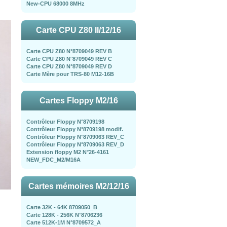
New-CPU 68000 8MHz
Carte CPU Z80 II/12/16
Carte CPU Z80 N°8709049 REV B
Carte CPU Z80 N°8709049 REV C
Carte CPU Z80 N°8709049 REV D
Carte Mère pour TRS-80 M12-16B
Cartes Floppy M2/16
Contrôleur Floppy N°8709198
Contrôleur Floppy N°8709198 modif.
Contrôleur Floppy N°8709063 REV_C
Contrôleur Floppy N°8709063 REV_D
Extension floppy M2 N°26-4161
NEW_FDC_M2/M16A
Cartes mémoires M2/12/16
Carte 32K - 64K 8709050_B
Carte 128K - 256K N°8706236
Carte 512K-1M N°8709572_A