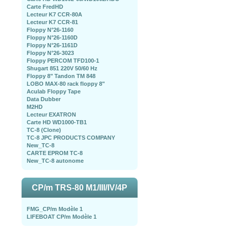
Carte FredHD
Lecteur K7 CCR-80A
Lecteur K7 CCR-81
Floppy N°26-1160
Floppy N°26-1160D
Floppy N°26-1161D
Floppy N°26-3023
Floppy PERCOM TFD100-1
Shugart 851 220V 50/60 Hz
Floppy 8" Tandon TM 848
LOBO MAX-80 rack floppy 8"
Aculab Floppy Tape
Data Dubber
M2HD
Lecteur EXATRON
Carte HD WD1000-TB1
TC-8 (Clone)
TC-8 JPC PRODUCTS COMPANY
New_TC-8
CARTE EPROM TC-8
New_TC-8 autonome
CP/m TRS-80 M1/III/IV/4P
FMG_CP/m Modèle 1
LIFEBOAT CP/m Modèle 1