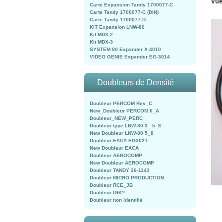
Vue
Carte Expansion Tandy 1700077-C
Carte Tandy 1700077-C (DIN)
Carte Tandy 1700077-D
KIT Expansion LNW-80
Kit MDX-2
Kit MDX-3
SYSTEM 80 Expander X-4010
VIDEO GENIE Expander EG-3014
Doubleurs de Densité
Doubleur PERCOM Rev_C
New_Doubleur PERCOM II_A
Doubleur_NEW_PERC
Doubleur type LNW-80 3_ 5_8
New Doubleur LNW-80 5_8
Doubleur EACA EG3021
New Doubleur EACA
Doubleur AEROCOMP
New Doubleur AEROCOMP
Doubleur TANDY 26-1143
Doubleur MICRO PRODUCTION
Doubleur RCE_JB
Doubleur IGK?
Doubleur non identifié