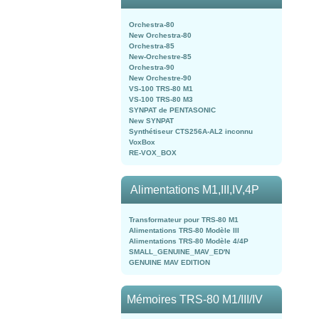
Orchestra-80
New Orchestra-80
Orchestra-85
New-Orchestre-85
Orchestra-90
New Orchestre-90
VS-100 TRS-80 M1
VS-100 TRS-80 M3
SYNPAT de PENTASONIC
New SYNPAT
Synthétiseur CTS256A-AL2 inconnu
VoxBox
RE-VOX_BOX
Alimentations M1,III,IV,4P
Transformateur pour TRS-80 M1
Alimentations TRS-80 Modèle III
Alimentations TRS-80 Modèle 4/4P
SMALL_GENUINE_MAV_ED'N
GENUINE MAV EDITION
Mémoires TRS-80 M1/III/IV