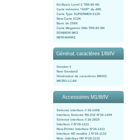
Kit Basic Level 2 TRS-80 M1
Carte mémoire "ASP" de 48K
Carte Type SUPERMEN 512K
New-Carte 512K
Banc de 256K
Carte Megamen 3Mo TRS-80 M4
DONMON MK2
NEW-MARK2
Générat. caractères 1/III/IV
Gendon 3
New Gendon3
Générateur de caractères M8002
MICRO-LC-80
Accessoires M1/III/IV
Selector interface // 26-1498
Interface Selector RS-232 N°26-1499
Selector interface // 26-2820
Interface // N°26-1411
New-Printer Interface N°26-1411
Interface HD modèle 1 N°26-1132
New_Interface HD N°26-1132