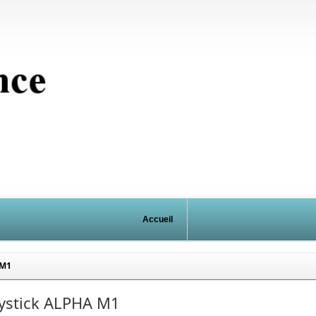
Accueil
 M1
oystick ALPHA M1