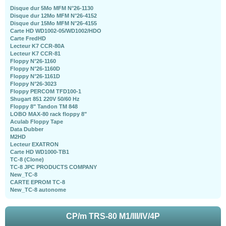
Disque dur 5Mo MFM N°26-1130
Disque dur 12Mo MFM N°26-4152
Disque dur 15Mo MFM N°26-4155
Carte HD WD1002-05/WD1002/HDO
Carte FredHD
Lecteur K7 CCR-80A
Lecteur K7 CCR-81
Floppy N°26-1160
Floppy N°26-1160D
Floppy N°26-1161D
Floppy N°26-3023
Floppy PERCOM TFD100-1
Shugart 851 220V 50/60 Hz
Floppy 8" Tandon TM 848
LOBO MAX-80 rack floppy 8"
Aculab Floppy Tape
Data Dubber
M2HD
Lecteur EXATRON
Carte HD WD1000-TB1
TC-8 (Clone)
TC-8 JPC PRODUCTS COMPANY
New_TC-8
CARTE EPROM TC-8
New_TC-8 autonome
CP/m TRS-80 M1/III/IV/4P