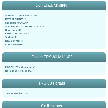
Overclock M1/III/IV
Sprinter 1L pour TRS-80 M1
NEW-SPRINTER_1l
Speed-up M4,4D,4P
Speedup Board ORCHBOLD 1979
New_SpeedUp
Carte XLR8er M4,4P
Sprinter III
New-Sprinter III
4CELLERATOR
Divers TRS-80 M1/III/IV
MODEM "The Connection"
RTTY M-80 (TRS-80 M1)
TRS-80 Portatif
TRS-80 Modèle 100
Calibrations