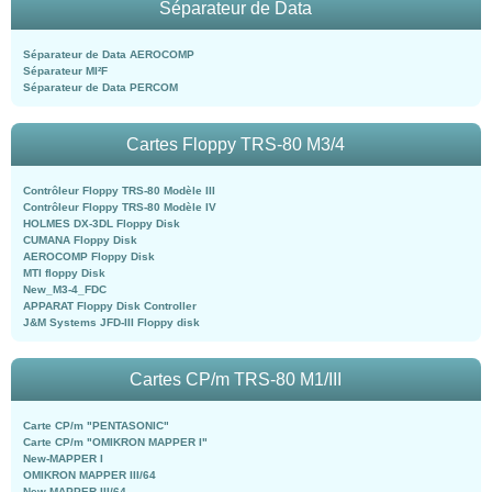
Séparateur de Data
Séparateur de Data AEROCOMP
Séparateur MI²F
Séparateur de Data PERCOM
Cartes Floppy TRS-80 M3/4
Contrôleur Floppy TRS-80 Modèle III
Contrôleur Floppy TRS-80 Modèle IV
HOLMES DX-3DL Floppy Disk
CUMANA Floppy Disk
AEROCOMP Floppy Disk
MTI floppy Disk
New_M3-4_FDC
APPARAT Floppy Disk Controller
J&M Systems JFD-III Floppy disk
Cartes CP/m TRS-80 M1/III
Carte CP/m "PENTASONIC"
Carte CP/m "OMIKRON MAPPER I"
New-MAPPER I
OMIKRON MAPPER III/64
New-MAPPER III/64