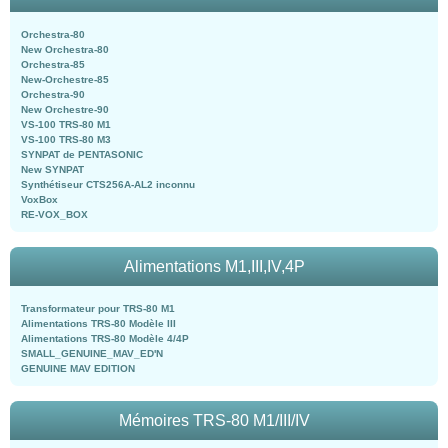
Orchestra-80
New Orchestra-80
Orchestra-85
New-Orchestre-85
Orchestra-90
New Orchestre-90
VS-100 TRS-80 M1
VS-100 TRS-80 M3
SYNPAT de PENTASONIC
New SYNPAT
Synthétiseur CTS256A-AL2 inconnu
VoxBox
RE-VOX_BOX
Alimentations M1,III,IV,4P
Transformateur pour TRS-80 M1
Alimentations TRS-80 Modèle III
Alimentations TRS-80 Modèle 4/4P
SMALL_GENUINE_MAV_ED'N
GENUINE MAV EDITION
Mémoires TRS-80 M1/III/IV