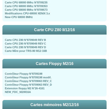
Carte CPU 68000 6Mhz N°8709235
Carte CPU 68000 6Mhz N°8709353
Carte CPU 68000 8Mhz N°8709573
Modifications CPU-68000 XENIX 3.x
New-CPU 68000 8MHz
Carte CPU Z80 II/12/16
Carte CPU Z80 N°8709049 REV B
Carte CPU Z80 N°8709049 REV C
Carte CPU Z80 N°8709049 REV D
Carte Mère pour TRS-80 M12-16B
Cartes Floppy M2/16
Contrôleur Floppy N°8709198
Contrôleur Floppy N°8709198 modif.
Contrôleur Floppy N°8709063 REV_C
Contrôleur Floppy N°8709063 REV_D
Extension floppy M2 N°26-4161
NEW_FDC_M2/M16A
Cartes mémoires M2/12/16