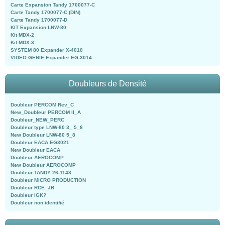
Carte Expansion Tandy 1700077-C
Carte Tandy 1700077-C (DIN)
Carte Tandy 1700077-D
KIT Expansion LNW-80
Kit MDX-2
Kit MDX-3
SYSTEM 80 Expander X-4010
VIDEO GENIE Expander EG-3014
Doubleurs de Densité
Doubleur PERCOM Rev_C
New_Doubleur PERCOM II_A
Doubleur_NEW_PERC
Doubleur type LNW-80 3_ 5_8
New Doubleur LNW-80 5_8
Doubleur EACA EG3021
New Doubleur EACA
Doubleur AEROCOMP
New Doubleur AEROCOMP
Doubleur TANDY 26-1143
Doubleur MICRO PRODUCTION
Doubleur RCE_JB
Doubleur IGK?
Doubleur non identifié