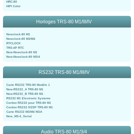
HRC-80
HIFI Color
Horloges TRS-80 M1/III/IV
Newclock-80 M1
Newclock-80 M3/M4
RTCLOCK
TRS-4P RTC
New-Newclock-80 M1
New-Newclock-80 M3/4
RS232 TRS-80 M1/III/IV
Carte RS232 TRS-80 Modèle 1
New-RS232_A TRS-80 M1
New-RS232_B TRS-80 M1
RS232 M1 Electronic Systeme
Cordon RS232 pour TRS-80 M1
Cordon RS232 9/25P TRS-80 M1
Carte RS232 M3/M4 NGA
New_M3-4_Serial
Audio TRS-80 M1/3/4