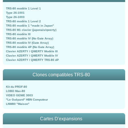
TRS-80 modèle 1 Level 1
Type 26-1001
Type 26-1003
TRS-80 modèle 1 Level 2
TRS-80 modèle 1 "made in Japan"
TRS-80 M1 clavier (japonais/qwerty)
TRS-80 modèle III
TRS-80 modèle IV (No Gate Array)
TRS-80 modèle IV (Gate Array)
TRS-80 modèle 4P (No Gate Array)
Clavier AZERTY / QWERTY Modèle III
Clavier AZERTY / QWERTY Modèle IV
Clavier AZERTY / QWERTY TRS-80 4P
Clones compatibles TRS-80
Kit du PROF-80
LOBO Max-80
VIDEO GENIE 3003
"Le Guépard" HBN Computeur
LNW80 "Maison"
Cartes D'expansions