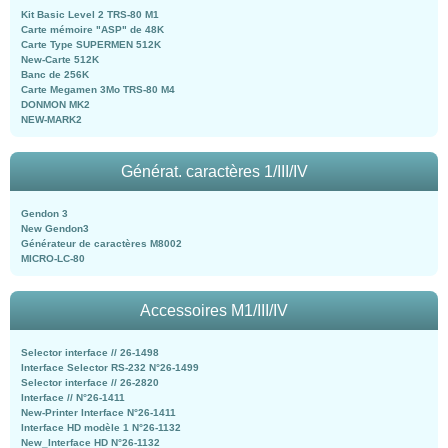
Kit Basic Level 2 TRS-80 M1
Carte mémoire "ASP" de 48K
Carte Type SUPERMEN 512K
New-Carte 512K
Banc de 256K
Carte Megamen 3Mo TRS-80 M4
DONMON MK2
NEW-MARK2
Générat. caractères 1/III/IV
Gendon 3
New Gendon3
Générateur de caractères M8002
MICRO-LC-80
Accessoires M1/III/IV
Selector interface // 26-1498
Interface Selector RS-232 N°26-1499
Selector interface // 26-2820
Interface // N°26-1411
New-Printer Interface N°26-1411
Interface HD modèle 1 N°26-1132
New_Interface HD N°26-1132