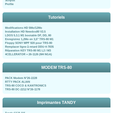
Scripsit
Profile
Tutoriels
Modifications HD 5Mo/12Mo
Installation HD Newdos80 V2.5
LDOS 5.3.1 M1 bootable DF, DD, 80
Enregistrez 1,2Mo en 3,5" TRS-80 M1
Floppy SONY MPF 920 pour TRS-80
Remplacer ligne à retard DDU-4-7835
Réparation KEY TRS-80 M1 L2 / M3
4CELLERATOR + 26-1126 (M4 NGA)
MODEM TRS-80
PACK Modem N°26-2228
RTTY PACK ALIAN
TRS-80 COCO & KANTRONICS
TRS-80 DC-2212 N°26-1178
Imprimantes TANDY
Tandy CGP-115