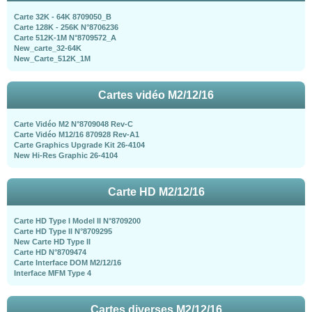
Carte 32K - 64K 8709050_B
Carte 128K - 256K N°8706236
Carte 512K-1M N°8709572_A
New_carte_32-64K
New_Carte_512K_1M
Cartes vidéo M2/12/16
Carte Vidéo M2 N°8709048 Rev-C
Carte Vidéo M12/16 870928 Rev-A1
Carte Graphics Upgrade Kit 26-4104
New Hi-Res Graphic 26-4104
Carte HD M2/12/16
Carte HD Type I Model II N°8709200
Carte HD Type II N°8709295
New Carte HD Type II
Carte HD N°8709474
Carte Interface DOM M2/12/16
Interface MFM Type 4
Cartes diverses M2/12/16