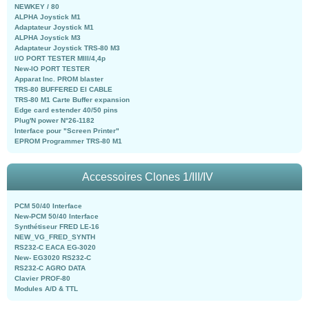
NEWKEY / 80
ALPHA Joystick M1
Adaptateur Joystick M1
ALPHA Joystick M3
Adaptateur Joystick TRS-80 M3
I/O PORT TESTER MIII/4,4p
New-IO PORT TESTER
Apparat Inc. PROM blaster
TRS-80 BUFFERED EI CABLE
TRS-80 M1 Carte Buffer expansion
Edge card estender 40/50 pins
Plug'N power N°26-1182
Interface pour "Screen Printer"
EPROM Programmer TRS-80 M1
Accessoires Clones 1/III/IV
PCM 50/40 Interface
New-PCM 50/40 Interface
Synthétiseur FRED LE-16
NEW_VG_FRED_SYNTH
RS232-C EACA EG-3020
New- EG3020 RS232-C
RS232-C AGRO DATA
Clavier PROF-80
Modules A/D & TTL