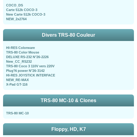
COCO_DS
Carte 512k COCO-3
New Carte 512k COCO-3
NEW_2x2764
Divers TRS-80 Couleur
HI-RES Colorware
TRS-80 Color Mouse
DELUXE RS-232 N°26-2226
New_CC_RS232
TRS-80 Coco 3 110V vers 220V
Plug'N power N°26-3142
HI-RES JOYSTICK INTERFACE
NEW_RE-MAX
X-Pad GT-116
TRS-80 MC-10 & Clones
TRS-80 MC-10
Floppy, HD, K7