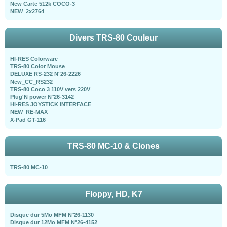
New Carte 512k COCO-3
NEW_2x2764
Divers TRS-80 Couleur
HI-RES Colorware
TRS-80 Color Mouse
DELUXE RS-232 N°26-2226
New_CC_RS232
TRS-80 Coco 3 110V vers 220V
Plug'N power N°26-3142
HI-RES JOYSTICK INTERFACE
NEW_RE-MAX
X-Pad GT-116
TRS-80 MC-10 & Clones
TRS-80 MC-10
Floppy, HD, K7
Disque dur 5Mo MFM N°26-1130
Disque dur 12Mo MFM N°26-4152