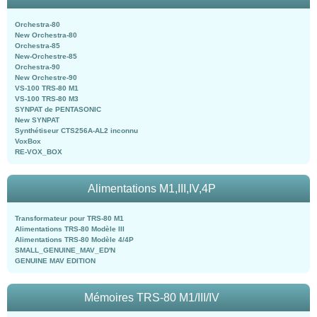
Orchestra-80
New Orchestra-80
Orchestra-85
New-Orchestre-85
Orchestra-90
New Orchestre-90
VS-100 TRS-80 M1
VS-100 TRS-80 M3
SYNPAT de PENTASONIC
New SYNPAT
Synthétiseur CTS256A-AL2 inconnu
VoxBox
RE-VOX_BOX
Alimentations M1,III,IV,4P
Transformateur pour TRS-80 M1
Alimentations TRS-80 Modèle III
Alimentations TRS-80 Modèle 4/4P
SMALL_GENUINE_MAV_ED'N
GENUINE MAV EDITION
Mémoires TRS-80 M1/III/IV