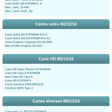
Carte 512K-1M N°8709572_A
New_carte_32-64K
New_Carte_512K_1M
Cartes vidéo M2/12/16
Carte Vidéo M2 N°8709048 Rev-C
Carte Vidéo M12/16 870928 Rev-A1
Carte Graphics Upgrade Kit 26-4104
New Hi-Res Graphic 26-4104
Carte HD M2/12/16
Carte HD Type I Model II N°8709200
Carte HD Type II N°8709295
New Carte HD Type II
Carte HD N°8709474
Carte Interface DOM M2/12/16
Interface MFM Type 4
Cartes diverses M2/12/16
Carte avec 3 x RS232 N°8709410