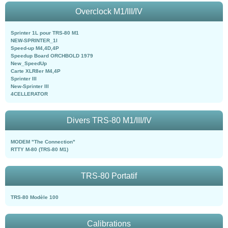
Overclock M1/III/IV
Sprinter 1L pour TRS-80 M1
NEW-SPRINTER_1l
Speed-up M4,4D,4P
Speedup Board ORCHBOLD 1979
New_SpeedUp
Carte XLR8er M4,4P
Sprinter III
New-Sprinter III
4CELLERATOR
Divers TRS-80 M1/III/IV
MODEM "The Connection"
RTTY M-80 (TRS-80 M1)
TRS-80 Portatif
TRS-80 Modèle 100
Calibrations