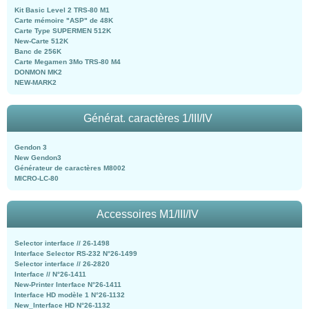
Kit Basic Level 2 TRS-80 M1
Carte mémoire "ASP" de 48K
Carte Type SUPERMEN 512K
New-Carte 512K
Banc de 256K
Carte Megamen 3Mo TRS-80 M4
DONMON MK2
NEW-MARK2
Générat. caractères 1/III/IV
Gendon 3
New Gendon3
Générateur de caractères M8002
MICRO-LC-80
Accessoires M1/III/IV
Selector interface // 26-1498
Interface Selector RS-232 N°26-1499
Selector interface // 26-2820
Interface // N°26-1411
New-Printer Interface N°26-1411
Interface HD modèle 1 N°26-1132
New_Interface HD N°26-1132