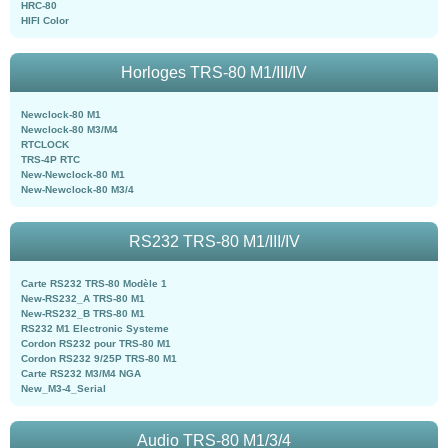
HRC-80
HIFI Color
Horloges TRS-80 M1/III/IV
Newclock-80 M1
Newclock-80 M3/M4
RTCLOCK
TRS-4P RTC
New-Newclock-80 M1
New-Newclock-80 M3/4
RS232 TRS-80 M1/III/IV
Carte RS232 TRS-80 Modèle 1
New-RS232_A TRS-80 M1
New-RS232_B TRS-80 M1
RS232 M1 Electronic Systeme
Cordon RS232 pour TRS-80 M1
Cordon RS232 9/25P TRS-80 M1
Carte RS232 M3/M4 NGA
New_M3-4_Serial
Audio TRS-80 M1/3/4