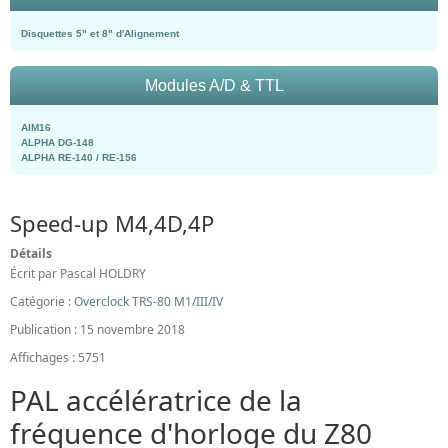
Disquettes 5" et 8" d'Alignement
Modules A/D & TTL
AIM16
ALPHA DG-148
ALPHA RE-140 / RE-156
Speed-up M4,4D,4P
Détails
Écrit par
Pascal HOLDRY
Catégorie :
Overclock TRS-80 M1/III/IV
Publication : 15 novembre 2018
Affichages : 5751
PAL accélératrice de la
fréquence d'horloge du Z80