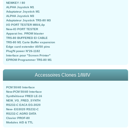
NEWKEY / 80
ALPHA Joystick M1
Adaptateur Joystick M1
ALPHA Joystick M3
Adaptateur Joystick TRS-80 M3
I/O PORT TESTER MIII/4,4p
New-IO PORT TESTER
Apparat Inc. PROM blaster
TRS-80 BUFFERED EI CABLE
TRS-80 M1 Carte Buffer expansion
Edge card estender 40/50 pins
Plug'N power N°26-1182
Interface pour "Screen Printer"
EPROM Programmer TRS-80 M1
Accessoires Clones 1/III/IV
PCM 50/40 Interface
New-PCM 50/40 Interface
Synthétiseur FRED LE-16
NEW_VG_FRED_SYNTH
RS232-C EACA EG-3020
New- EG3020 RS232-C
RS232-C AGRO DATA
Clavier PROF-80
Modules A/D & TTL