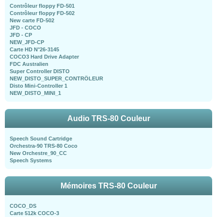
Contrôleur floppy FD-501
Contrôleur floppy FD-502
New carte FD-502
JFD - COCO
JFD - CP
NEW_JFD-CP
Carte HD N°26-3145
COCO3 Hard Drive Adapter
FDC Australien
Super Controller DISTO
NEW_DISTO_SUPER_CONTRÖLEUR
Disto Mini-Controller 1
NEW_DISTO_MINI_1
Audio TRS-80 Couleur
Speech Sound Cartridge
Orchestra-90 TRS-80 Coco
New Orchestre_90_CC
Speech Systems
Mémoires TRS-80 Couleur
COCO_DS
Carte 512k COCO-3