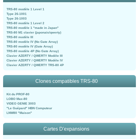
TRS-80 modèle 1 Level 1
Type 26-1001
Type 26-1003
TRS-80 modèle 1 Level 2
TRS-80 modèle 1 "made in Japan"
TRS-80 M1 clavier (japonais/qwerty)
TRS-80 modèle III
TRS-80 modèle IV (No Gate Array)
TRS-80 modèle IV (Gate Array)
TRS-80 modèle 4P (No Gate Array)
Clavier AZERTY / QWERTY Modèle III
Clavier AZERTY / QWERTY Modèle IV
Clavier AZERTY / QWERTY TRS-80 4P
Clones compatibles TRS-80
Kit du PROF-80
LOBO Max-80
VIDEO GENIE 3003
"Le Guépard" HBN Computeur
LNW80 "Maison"
Cartes D'expansions