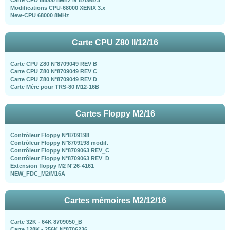
Modifications CPU-68000 XENIX 3.x
New-CPU 68000 8MHz
Carte CPU Z80 II/12/16
Carte CPU Z80 N°8709049 REV B
Carte CPU Z80 N°8709049 REV C
Carte CPU Z80 N°8709049 REV D
Carte Mère pour TRS-80 M12-16B
Cartes Floppy M2/16
Contrôleur Floppy N°8709198
Contrôleur Floppy N°8709198 modif.
Contrôleur Floppy N°8709063 REV_C
Contrôleur Floppy N°8709063 REV_D
Extension floppy M2 N°26-4161
NEW_FDC_M2/M16A
Cartes mémoires M2/12/16
Carte 32K - 64K 8709050_B
Carte 128K - 256K N°8706236