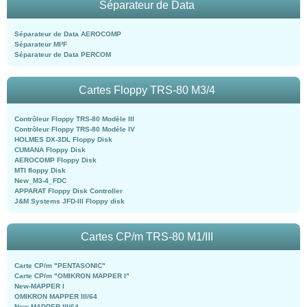
Séparateur de Data
Séparateur de Data AEROCOMP
Séparateur MI²F
Séparateur de Data PERCOM
Cartes Floppy TRS-80 M3/4
Contrôleur Floppy TRS-80 Modèle III
Contrôleur Floppy TRS-80 Modèle IV
HOLMES DX-3DL Floppy Disk
CUMANA Floppy Disk
AEROCOMP Floppy Disk
MTI floppy Disk
New_M3-4_FDC
APPARAT Floppy Disk Controller
J&M Systems JFD-III Floppy disk
Cartes CP/m TRS-80 M1/III
Carte CP/m "PENTASONIC"
Carte CP/m "OMIKRON MAPPER I"
New-MAPPER I
OMIKRON MAPPER III/64
New-MAPPER III/64