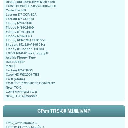
Disque dur 15Mo MFM N°26-4155
Carte HD WD1002-05/WD1002/HDO
Carte FredHD
Lecteur K7 CCR-80A
Lecteur K7 CCR-81
Floppy N°26-1160
Floppy N°26-1160D
Floppy N°26-1161D
Floppy N°26-3023
Floppy PERCOM TFD100-1
Shugart 851 220V 50/60 Hz
Floppy 8" Tandon TM 848
LOBO MAX-80 rack floppy 8"
Aculab Floppy Tape
Data Dubber
M2HD
Lecteur EXATRON
Carte HD WD1000-TB1
TC-8 (Clone)
TC-8 JPC PRODUCTS COMPANY
New_TC-8
CARTE EPROM TC-8
New_TC-8 autonome
CP/m TRS-80 M1/III/IV/4P
FMG_CP/m Modèle 1
LIFEBOAT CP/m Modèle 1