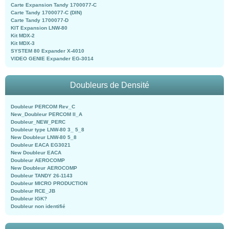
Carte Expansion Tandy 1700077-C
Carte Tandy 1700077-C (DIN)
Carte Tandy 1700077-D
KIT Expansion LNW-80
Kit MDX-2
Kit MDX-3
SYSTEM 80 Expander X-4010
VIDEO GENIE Expander EG-3014
Doubleurs de Densité
Doubleur PERCOM Rev_C
New_Doubleur PERCOM II_A
Doubleur_NEW_PERC
Doubleur type LNW-80 3_ 5_8
New Doubleur LNW-80 5_8
Doubleur EACA EG3021
New Doubleur EACA
Doubleur AEROCOMP
New Doubleur AEROCOMP
Doubleur TANDY 26-1143
Doubleur MICRO PRODUCTION
Doubleur RCE_JB
Doubleur IGK?
Doubleur non identifié