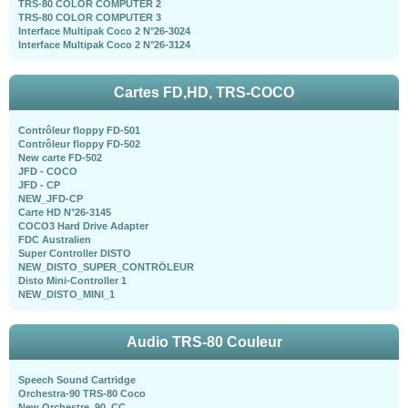
TRS-80 COLOR COMPUTER 2
TRS-80 COLOR COMPUTER 3
Interface Multipak Coco 2 N°26-3024
Interface Multipak Coco 2 N°26-3124
Cartes FD,HD, TRS-COCO
Contrôleur floppy FD-501
Contrôleur floppy FD-502
New carte FD-502
JFD - COCO
JFD - CP
NEW_JFD-CP
Carte HD N°26-3145
COCO3 Hard Drive Adapter
FDC Australien
Super Controller DISTO
NEW_DISTO_SUPER_CONTRÖLEUR
Disto Mini-Controller 1
NEW_DISTO_MINI_1
Audio TRS-80 Couleur
Speech Sound Cartridge
Orchestra-90 TRS-80 Coco
New Orchestre_90_CC