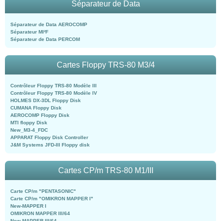
Séparateur de Data
Séparateur de Data AEROCOMP
Séparateur MI²F
Séparateur de Data PERCOM
Cartes Floppy TRS-80 M3/4
Contrôleur Floppy TRS-80 Modèle III
Contrôleur Floppy TRS-80 Modèle IV
HOLMES DX-3DL Floppy Disk
CUMANA Floppy Disk
AEROCOMP Floppy Disk
MTI floppy Disk
New_M3-4_FDC
APPARAT Floppy Disk Controller
J&M Systems JFD-III Floppy disk
Cartes CP/m TRS-80 M1/III
Carte CP/m "PENTASONIC"
Carte CP/m "OMIKRON MAPPER I"
New-MAPPER I
OMIKRON MAPPER III/64
New-MAPPER III/64