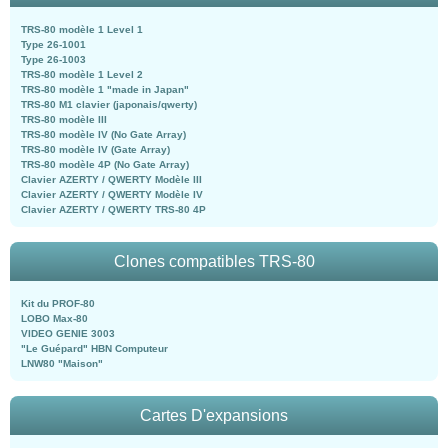
TRS-80 modèle 1 Level 1
Type 26-1001
Type 26-1003
TRS-80 modèle 1 Level 2
TRS-80 modèle 1 "made in Japan"
TRS-80 M1 clavier (japonais/qwerty)
TRS-80 modèle III
TRS-80 modèle IV (No Gate Array)
TRS-80 modèle IV (Gate Array)
TRS-80 modèle 4P (No Gate Array)
Clavier AZERTY / QWERTY Modèle III
Clavier AZERTY / QWERTY Modèle IV
Clavier AZERTY / QWERTY TRS-80 4P
Clones compatibles TRS-80
Kit du PROF-80
LOBO Max-80
VIDEO GENIE 3003
"Le Guépard" HBN Computeur
LNW80 "Maison"
Cartes D'expansions