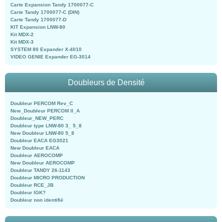
Carte Expansion Tandy 1700077-C
Carte Tandy 1700077-C (DIN)
Carte Tandy 1700077-D
KIT Expansion LNW-80
Kit MDX-2
Kit MDX-3
SYSTEM 80 Expander X-4010
VIDEO GENIE Expander EG-3014
Doubleurs de Densité
Doubleur PERCOM Rev_C
New_Doubleur PERCOM II_A
Doubleur_NEW_PERC
Doubleur type LNW-80 3_ 5_8
New Doubleur LNW-80 5_8
Doubleur EACA EG3021
New Doubleur EACA
Doubleur AEROCOMP
New Doubleur AEROCOMP
Doubleur TANDY 26-1143
Doubleur MICRO PRODUCTION
Doubleur RCE_JB
Doubleur IGK?
Doubleur non identifié