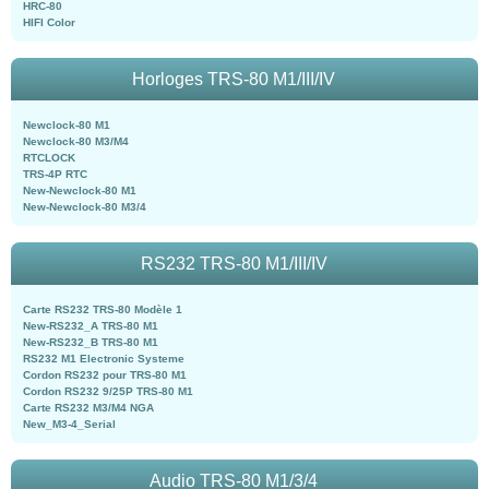
HRC-80
HIFI Color
Horloges TRS-80 M1/III/IV
Newclock-80 M1
Newclock-80 M3/M4
RTCLOCK
TRS-4P RTC
New-Newclock-80 M1
New-Newclock-80 M3/4
RS232 TRS-80 M1/III/IV
Carte RS232 TRS-80 Modèle 1
New-RS232_A TRS-80 M1
New-RS232_B TRS-80 M1
RS232 M1 Electronic Systeme
Cordon RS232 pour TRS-80 M1
Cordon RS232 9/25P TRS-80 M1
Carte RS232 M3/M4 NGA
New_M3-4_Serial
Audio TRS-80 M1/3/4