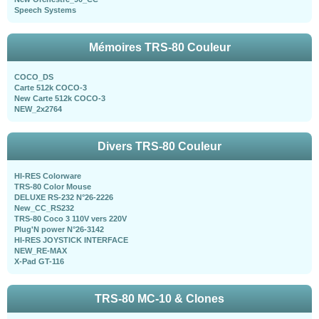
Speech Systems
Mémoires TRS-80 Couleur
COCO_DS
Carte 512k COCO-3
New Carte 512k COCO-3
NEW_2x2764
Divers TRS-80 Couleur
HI-RES Colorware
TRS-80 Color Mouse
DELUXE RS-232 N°26-2226
New_CC_RS232
TRS-80 Coco 3 110V vers 220V
Plug'N power N°26-3142
HI-RES JOYSTICK INTERFACE
NEW_RE-MAX
X-Pad GT-116
TRS-80 MC-10 & Clones