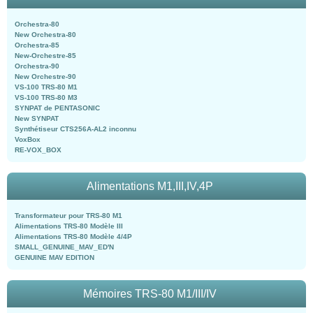
Orchestra-80
New Orchestra-80
Orchestra-85
New-Orchestre-85
Orchestra-90
New Orchestre-90
VS-100 TRS-80 M1
VS-100 TRS-80 M3
SYNPAT de PENTASONIC
New SYNPAT
Synthétiseur CTS256A-AL2 inconnu
VoxBox
RE-VOX_BOX
Alimentations M1,III,IV,4P
Transformateur pour TRS-80 M1
Alimentations TRS-80 Modèle III
Alimentations TRS-80 Modèle 4/4P
SMALL_GENUINE_MAV_ED'N
GENUINE MAV EDITION
Mémoires TRS-80 M1/III/IV