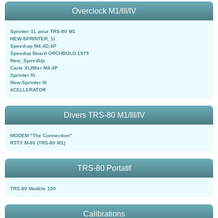
Overclock M1/III/IV
Sprinter 1L pour TRS-80 M1
NEW-SPRINTER_1l
Speed-up M4,4D,4P
Speedup Board ORCHBOLD 1979
New_SpeedUp
Carte XLR8er M4,4P
Sprinter III
New-Sprinter III
4CELLERATOR
Divers TRS-80 M1/III/IV
MODEM "The Connection"
RTTY M-80 (TRS-80 M1)
TRS-80 Portatif
TRS-80 Modèle 100
Calibrations