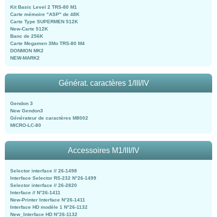
Kit Basic Level 2 TRS-80 M1
Carte mémoire "ASP" de 48K
Carte Type SUPERMEN 512K
New-Carte 512K
Banc de 256K
Carte Megamen 3Mo TRS-80 M4
DONMON MK2
NEW-MARK2
Générat. caractères 1/III/IV
Gendon 3
New Gendon3
Générateur de caractères M8002
MICRO-LC-80
Accessoires M1/III/IV
Selector interface // 26-1498
Interface Selector RS-232 N°26-1499
Selector interface // 26-2820
Interface // N°26-1411
New-Printer Interface N°26-1411
Interface HD modèle 1 N°26-1132
New_Interface HD N°26-1132