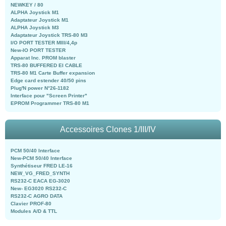
NEWKEY / 80
ALPHA Joystick M1
Adaptateur Joystick M1
ALPHA Joystick M3
Adaptateur Joystick TRS-80 M3
I/O PORT TESTER MIII/4,4p
New-IO PORT TESTER
Apparat Inc. PROM blaster
TRS-80 BUFFERED EI CABLE
TRS-80 M1 Carte Buffer expansion
Edge card estender 40/50 pins
Plug'N power N°26-1182
Interface pour "Screen Printer"
EPROM Programmer TRS-80 M1
Accessoires Clones 1/III/IV
PCM 50/40 Interface
New-PCM 50/40 Interface
Synthétiseur FRED LE-16
NEW_VG_FRED_SYNTH
RS232-C EACA EG-3020
New- EG3020 RS232-C
RS232-C AGRO DATA
Clavier PROF-80
Modules A/D & TTL