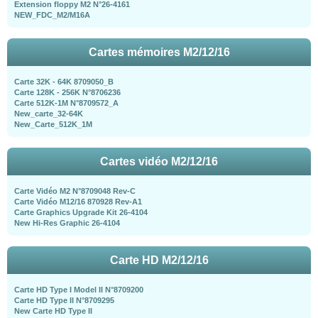
Extension floppy M2 N°26-4161
NEW_FDC_M2/M16A
Cartes mémoires M2/12/16
Carte 32K - 64K 8709050_B
Carte 128K - 256K N°8706236
Carte 512K-1M N°8709572_A
New_carte_32-64K
New_Carte_512K_1M
Cartes vidéo M2/12/16
Carte Vidéo M2 N°8709048 Rev-C
Carte Vidéo M12/16 870928 Rev-A1
Carte Graphics Upgrade Kit 26-4104
New Hi-Res Graphic 26-4104
Carte HD M2/12/16
Carte HD Type I Model II N°8709200
Carte HD Type II N°8709295
New Carte HD Type II