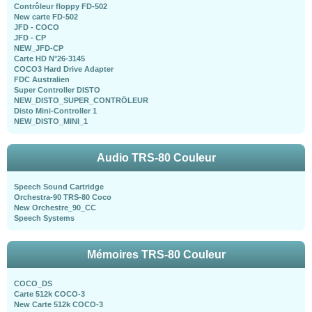
Contrôleur floppy FD-502
New carte FD-502
JFD - COCO
JFD - CP
NEW_JFD-CP
Carte HD N°26-3145
COCO3 Hard Drive Adapter
FDC Australien
Super Controller DISTO
NEW_DISTO_SUPER_CONTRÖLEUR
Disto Mini-Controller 1
NEW_DISTO_MINI_1
Audio TRS-80 Couleur
Speech Sound Cartridge
Orchestra-90 TRS-80 Coco
New Orchestre_90_CC
Speech Systems
Mémoires TRS-80 Couleur
COCO_DS
Carte 512k COCO-3
New Carte 512k COCO-3