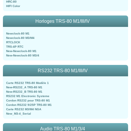
HRC-80
HIFI Color
Horloges TRS-80 M1/III/IV
Newclock-80 M1
Newclock-80 M3/M4
RTCLOCK
TRS-4P RTC
New-Newclock-80 M1
New-Newclock-80 M3/4
RS232 TRS-80 M1/III/IV
Carte RS232 TRS-80 Modèle 1
New-RS232_A TRS-80 M1
New-RS232_B TRS-80 M1
RS232 M1 Electronic Systeme
Cordon RS232 pour TRS-80 M1
Cordon RS232 9/25P TRS-80 M1
Carte RS232 M3/M4 NGA
New_M3-4_Serial
Audio TRS-80 M1/3/4