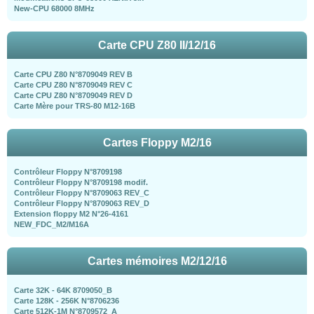
New-CPU 68000 8MHz
Carte CPU Z80 II/12/16
Carte CPU Z80 N°8709049 REV B
Carte CPU Z80 N°8709049 REV C
Carte CPU Z80 N°8709049 REV D
Carte Mère pour TRS-80 M12-16B
Cartes Floppy M2/16
Contrôleur Floppy N°8709198
Contrôleur Floppy N°8709198 modif.
Contrôleur Floppy N°8709063 REV_C
Contrôleur Floppy N°8709063 REV_D
Extension floppy M2 N°26-4161
NEW_FDC_M2/M16A
Cartes mémoires M2/12/16
Carte 32K - 64K 8709050_B
Carte 128K - 256K N°8706236
Carte 512K-1M N°8709572_A