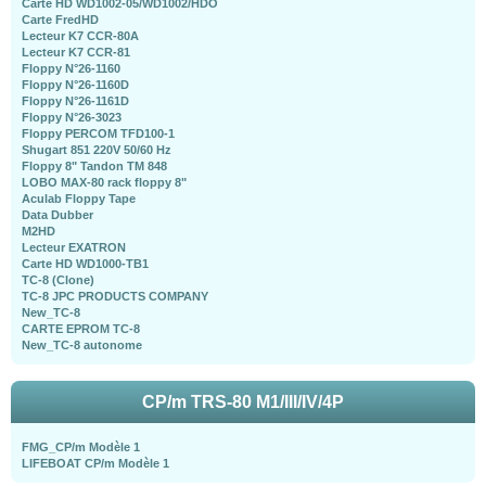
Carte HD WD1002-05/WD1002/HDO
Carte FredHD
Lecteur K7 CCR-80A
Lecteur K7 CCR-81
Floppy N°26-1160
Floppy N°26-1160D
Floppy N°26-1161D
Floppy N°26-3023
Floppy PERCOM TFD100-1
Shugart 851 220V 50/60 Hz
Floppy 8" Tandon TM 848
LOBO MAX-80 rack floppy 8"
Aculab Floppy Tape
Data Dubber
M2HD
Lecteur EXATRON
Carte HD WD1000-TB1
TC-8 (Clone)
TC-8 JPC PRODUCTS COMPANY
New_TC-8
CARTE EPROM TC-8
New_TC-8 autonome
CP/m TRS-80 M1/III/IV/4P
FMG_CP/m Modèle 1
LIFEBOAT CP/m Modèle 1