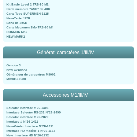
Kit Basic Level 2 TRS-80 M1
Carte mémoire "ASP" de 48K
Carte Type SUPERMEN 512K
New-Carte 512K
Banc de 256K
Carte Megamen 3Mo TRS-80 M4
DONMON MK2
NEW-MARK2
Générat. caractères 1/III/IV
Gendon 3
New Gendon3
Générateur de caractères M8002
MICRO-LC-80
Accessoires M1/III/IV
Selector interface // 26-1498
Interface Selector RS-232 N°26-1499
Selector interface // 26-2820
Interface // N°26-1411
New-Printer Interface N°26-1411
Interface HD modèle 1 N°26-1132
New_Interface HD N°26-1132