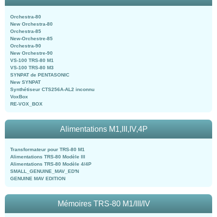
Orchestra-80
New Orchestra-80
Orchestra-85
New-Orchestre-85
Orchestra-90
New Orchestre-90
VS-100 TRS-80 M1
VS-100 TRS-80 M3
SYNPAT de PENTASONIC
New SYNPAT
Synthétiseur CTS256A-AL2 inconnu
VoxBox
RE-VOX_BOX
Alimentations M1,III,IV,4P
Transformateur pour TRS-80 M1
Alimentations TRS-80 Modèle III
Alimentations TRS-80 Modèle 4/4P
SMALL_GENUINE_MAV_ED'N
GENUINE MAV EDITION
Mémoires TRS-80 M1/III/IV