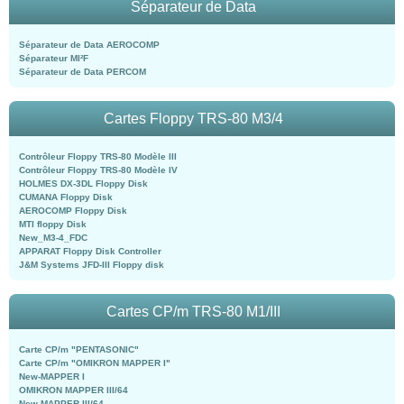
Séparateur de Data
Séparateur de Data AEROCOMP
Séparateur MI²F
Séparateur de Data PERCOM
Cartes Floppy TRS-80 M3/4
Contrôleur Floppy TRS-80 Modèle III
Contrôleur Floppy TRS-80 Modèle IV
HOLMES DX-3DL Floppy Disk
CUMANA Floppy Disk
AEROCOMP Floppy Disk
MTI floppy Disk
New_M3-4_FDC
APPARAT Floppy Disk Controller
J&M Systems JFD-III Floppy disk
Cartes CP/m TRS-80 M1/III
Carte CP/m "PENTASONIC"
Carte CP/m "OMIKRON MAPPER I"
New-MAPPER I
OMIKRON MAPPER III/64
New-MAPPER III/64