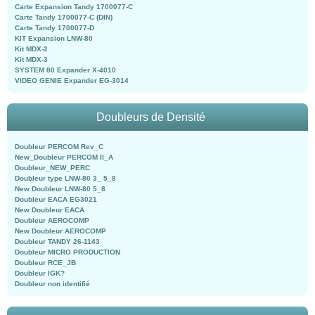
Carte Expansion Tandy 1700077-C
Carte Tandy 1700077-C (DIN)
Carte Tandy 1700077-D
KIT Expansion LNW-80
Kit MDX-2
Kit MDX-3
SYSTEM 80 Expander X-4010
VIDEO GENIE Expander EG-3014
Doubleurs de Densité
Doubleur PERCOM Rev_C
New_Doubleur PERCOM II_A
Doubleur_NEW_PERC
Doubleur type LNW-80 3_ 5_8
New Doubleur LNW-80 5_8
Doubleur EACA EG3021
New Doubleur EACA
Doubleur AEROCOMP
New Doubleur AEROCOMP
Doubleur TANDY 26-1143
Doubleur MICRO PRODUCTION
Doubleur RCE_JB
Doubleur IGK?
Doubleur non identifié