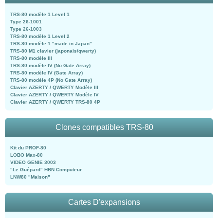
TRS-80 modèle 1 Level 1
Type 26-1001
Type 26-1003
TRS-80 modèle 1 Level 2
TRS-80 modèle 1 "made in Japan"
TRS-80 M1 clavier (japonais/qwerty)
TRS-80 modèle III
TRS-80 modèle IV (No Gate Array)
TRS-80 modèle IV (Gate Array)
TRS-80 modèle 4P (No Gate Array)
Clavier AZERTY / QWERTY Modèle III
Clavier AZERTY / QWERTY Modèle IV
Clavier AZERTY / QWERTY TRS-80 4P
Clones compatibles TRS-80
Kit du PROF-80
LOBO Max-80
VIDEO GENIE 3003
"Le Guépard" HBN Computeur
LNW80 "Maison"
Cartes D'expansions