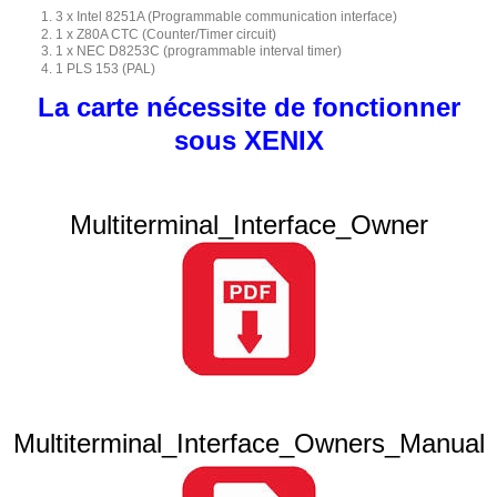
3 x Intel 8251A (Programmable communication interface)
1 x Z80A CTC (Counter/Timer circuit)
1 x NEC D8253C (programmable interval timer)
1 PLS 153 (PAL)
La carte nécessite de fonctionner
sous XENIX
Multiterminal_Interface_Owner
Multiterminal_Interface_Owners_Manual