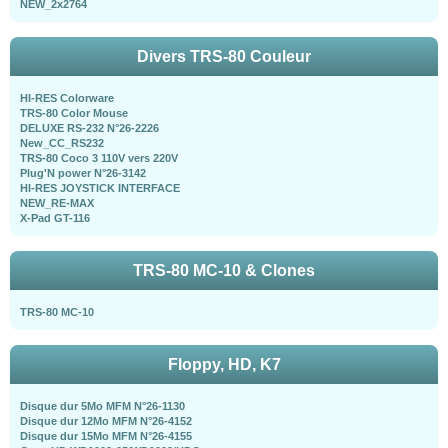
NEW_2x2764
Divers TRS-80 Couleur
HI-RES Colorware
TRS-80 Color Mouse
DELUXE RS-232 N°26-2226
New_CC_RS232
TRS-80 Coco 3 110V vers 220V
Plug'N power N°26-3142
HI-RES JOYSTICK INTERFACE
NEW_RE-MAX
X-Pad GT-116
TRS-80 MC-10 & Clones
TRS-80 MC-10
Floppy, HD, K7
Disque dur 5Mo MFM N°26-1130
Disque dur 12Mo MFM N°26-4152
Disque dur 15Mo MFM N°26-4155