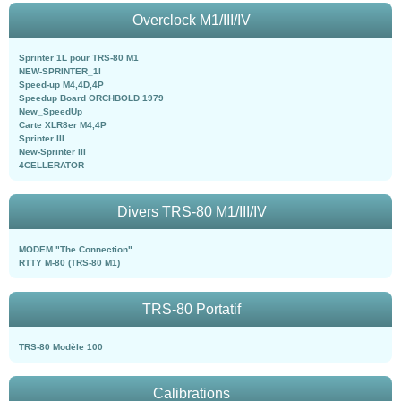
Overclock M1/III/IV
Sprinter 1L pour TRS-80 M1
NEW-SPRINTER_1l
Speed-up M4,4D,4P
Speedup Board ORCHBOLD 1979
New_SpeedUp
Carte XLR8er M4,4P
Sprinter III
New-Sprinter III
4CELLERATOR
Divers TRS-80 M1/III/IV
MODEM "The Connection"
RTTY M-80 (TRS-80 M1)
TRS-80 Portatif
TRS-80 Modèle 100
Calibrations