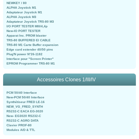
NEWKEY / 80
ALPHA Joystick M1
Adaptateur Joystick M1
ALPHA Joystick M3
Adaptateur Joystick TRS-80 M3
I/O PORT TESTER MIII/4,4p
New-IO PORT TESTER
Apparat Inc. PROM blaster
TRS-80 BUFFERED EI CABLE
TRS-80 M1 Carte Buffer expansion
Edge card estender 40/50 pins
Plug'N power N°26-1182
Interface pour "Screen Printer"
EPROM Programmer TRS-80 M1
Accessoires Clones 1/III/IV
PCM 50/40 Interface
New-PCM 50/40 Interface
Synthétiseur FRED LE-16
NEW_VG_FRED_SYNTH
RS232-C EACA EG-3020
New- EG3020 RS232-C
RS232-C AGRO DATA
Clavier PROF-80
Modules A/D & TTL