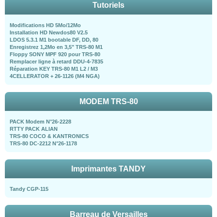
Tutoriels
Modifications HD 5Mo/12Mo
Installation HD Newdos80 V2.5
LDOS 5.3.1 M1 bootable DF, DD, 80
Enregistrez 1,2Mo en 3,5" TRS-80 M1
Floppy SONY MPF 920 pour TRS-80
Remplacer ligne à retard DDU-4-7835
Réparation KEY TRS-80 M1 L2 / M3
4CELLERATOR + 26-1126 (M4 NGA)
MODEM TRS-80
PACK Modem N°26-2228
RTTY PACK ALIAN
TRS-80 COCO & KANTRONICS
TRS-80 DC-2212 N°26-1178
Imprimantes TANDY
Tandy CGP-115
Barreau de Versailles