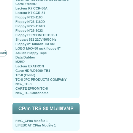
Carte FredHD
Lecteur K7 CCR-80A
Lecteur K7 CCR-81
Floppy N°26-1160
Floppy N°26-1160D
Floppy N°26-1161D
Floppy N°26-3023
Floppy PERCOM TFD100-1
Shugart 851 220V 50/60 Hz
Floppy 8" Tandon TM 848
LOBO MAX-80 rack floppy 8"
vant
Aculab Floppy Tape
Data Dubber
M2HD
Lecteur EXATRON
Carte HD WD1000-TB1
TC-8 (Clone)
TC-8 JPC PRODUCTS COMPANY
New_TC-8
CARTE EPROM TC-8
New_TC-8 autonome
CP/m TRS-80 M1/III/IV/4P
FMG_CP/m Modèle 1
LIFEBOAT CP/m Modèle 1