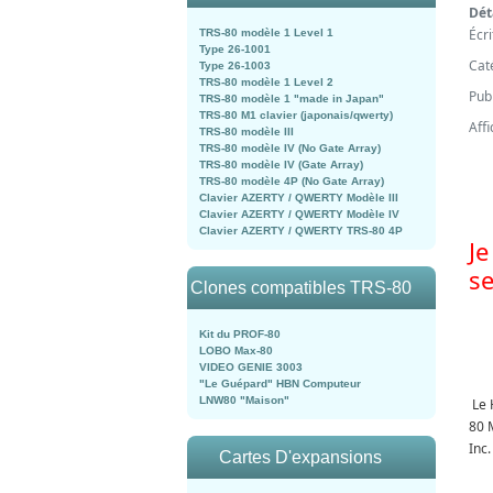
Dét
Écr
TRS-80 modèle 1 Level 1
Type 26-1001
Cat
Type 26-1003
TRS-80 modèle 1 Level 2
Pub
TRS-80 modèle 1 "made in Japan"
TRS-80 M1 clavier (japonais/qwerty)
Aff
TRS-80 modèle III
TRS-80 modèle IV (No Gate Array)
TRS-80 modèle IV (Gate Array)
TRS-80 modèle 4P (No Gate Array)
Clavier AZERTY / QWERTY Modèle III
Clavier AZERTY / QWERTY Modèle IV
Clavier AZERTY / QWERTY TRS-80 4P
Je
se
Clones compatibles TRS-80
Kit du PROF-80
LOBO Max-80
VIDEO GENIE 3003
"Le Guépard" HBN Computeur
LNW80 "Maison"
Le 
80 
Inc.
Cartes D'expansions