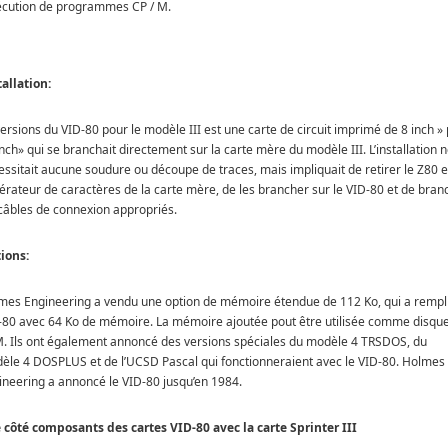
xécution de programmes CP / M.
tallation:
ersions du VID-80 pour le modèle III est une carte de circuit imprimé de 8 inch »
nch» qui se branchait directement sur la carte mère du modèle III. L’installation 
essitait aucune soudure ou découpe de traces, mais impliquait de retirer le Z80 e
érateur de caractères de la carte mère, de les brancher sur le VID-80 et de bran
 câbles de connexion appropriés.
ions:
mes Engineering a vendu une option de mémoire étendue de 112 Ko, qui a rempli
-80 avec 64 Ko de mémoire. La mémoire ajoutée pout être utilisée comme disqu
. Ils ont également annoncé des versions spéciales du modèle 4 TRSDOS, du
èle 4 DOSPLUS et de l’UCSD Pascal qui fonctionneraient avec le VID-80. Holmes
ineering a annoncé le VID-80 jusqu’en 1984.
 côté composants des cartes VID-80 avec la carte Sprinter III