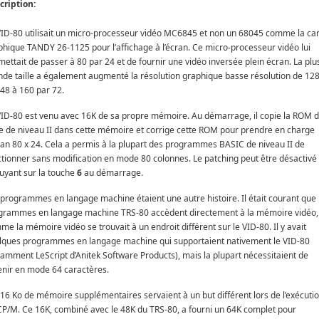
cription:
VID-80 utilisait un micro-processeur vidéo MC6845 et non un 68045 comme la ca
phique TANDY 26-1125 pour l’affichage à l’écran. Ce micro-processeur vidéo lui
ettait de passer à 80 par 24 et de fournir une vidéo inversée plein écran. La plu
nde taille a également augmenté la résolution graphique basse résolution de 12
 48 à 160 par 72.
VID-80 est venu avec 16K de sa propre mémoire. Au démarrage, il copie la ROM 
e de niveau II dans cette mémoire et corrige cette ROM pour prendre en charge
cran 80 x 24. Cela a permis à la plupart des programmes BASIC de niveau II de
ctionner sans modification en mode 80 colonnes. Le patching peut être désactivé
uyant sur la touche
6
au démarrage.
 programmes en langage machine étaient une autre histoire. Il était courant que 
grammes en langage machine TRS-80 accèdent directement à la mémoire vidéo,
e la mémoire vidéo se trouvait à un endroit différent sur le VID-80. Il y avait
lques programmes en langage machine qui supportaient nativement le VID-80
tamment LeScript d’Anitek Software Products), mais la plupart nécessitaient de
enir en mode 64 caractères.
 16 Ko de mémoire supplémentaires servaient à un but différent lors de l’exécuti
CP/M. Ce 16K, combiné avec le 48K du TRS-80, a fourni un 64K complet pour