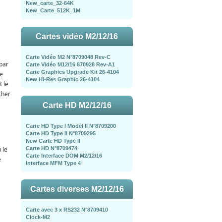
New_carte_32-64K
New_Carte_512K_1M
Cartes vidéo M2/12/16
Carte Vidéo M2 N°8709048 Rev-C
 par
Carte Vidéo M12/16 870928 Rev-A1
Carte Graphics Upgrade Kit 26-4104
ne
New Hi-Res Graphic 26-4104
t le
cher
Carte HD M2/12/16
Carte HD Type I Model II N°8709200
Carte HD Type II N°8709295
New Carte HD Type II
 le
Carte HD N°8709474
Carte Interface DOM M2/12/16
e
Interface MFM Type 4
Cartes diverses M2/12/16
Carte avec 3 x RS232 N°8709410
Clock-M2