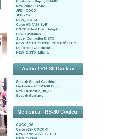
Contrôleur floppy FD-502
New carte FD-502
JFD - COCO
JFD - CP
NEW_JFD-CP
Carte HD N°26-3145
COCO3 Hard Drive Adapter
FDC Australien
Super Controller DISTO
NEW_DISTO_SUPER_CONTRÖLEUR
Disto Mini-Controller 1
NEW_DISTO_MINI_1
Audio TRS-80 Couleur
Speech Sound Cartridge
Orchestra-90 TRS-80 Coco
New Orchestre_90_CC
Speech Systems
Mémoires TRS-80 Couleur
COCO_DS
Carte 512k COCO-3
New Carte 512k COCO-3
NEW_2x2764