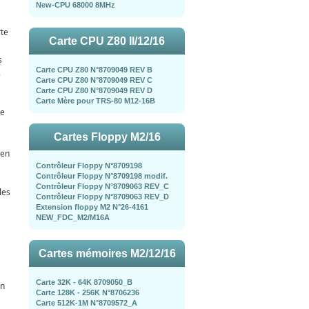
New-CPU 68000 8MHz
rte
Carte CPU Z80 II/12/16
s
Carte CPU Z80 N°8709049 REV B
8
Carte CPU Z80 N°8709049 REV C
Carte CPU Z80 N°8709049 REV D
Carte Mère pour TRS-80 M12-16B
de
Cartes Floppy M2/16
 en
Contrôleur Floppy N°8709198
Contrôleur Floppy N°8709198 modif.
Contrôleur Floppy N°8709063 REV_C
les
Contrôleur Floppy N°8709063 REV_D
Extension floppy M2 N°26-4161
NEW_FDC_M2/M16A
Cartes mémoires M2/12/16
Carte 32K - 64K 8709050_B
on
Carte 128K - 256K N°8706236
Carte 512K-1M N°8709572_A