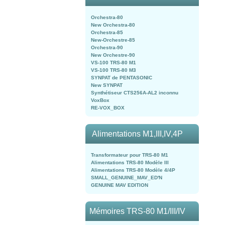
Orchestra-80
New Orchestra-80
Orchestra-85
New-Orchestre-85
Orchestra-90
New Orchestre-90
VS-100 TRS-80 M1
VS-100 TRS-80 M3
SYNPAT de PENTASONIC
New SYNPAT
Synthétiseur CTS256A-AL2 inconnu
VoxBox
RE-VOX_BOX
Alimentations M1,III,IV,4P
Transformateur pour TRS-80 M1
Alimentations TRS-80 Modèle III
Alimentations TRS-80 Modèle 4/4P
SMALL_GENUINE_MAV_ED'N
GENUINE MAV EDITION
Mémoires TRS-80 M1/III/IV