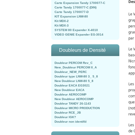
Des
Carte Expansion Tandy 1700077-C
Carte Tandy 1700077-C (DIN)
Carte Tandy 1700077-D
Le 
KIT Expansion LNW-80
gra
Kit MDX-2
perm
Kit MDX-3
SYSTEM 80 Expander X-4010
gra
VIDEO GENIE Expander EG-3014
par
Le 
Doubleurs de Densité
bas
l’é
Doubleur PERCOM Rev_C
fon
New_Doubleur PERCOM II_A
Doubleur_NEW_PERC
app
Doubleur type LNW-80 3_ 5_8
New Doubleur LNW-80 5_8
Les
Doubleur EACA EG3021
pro
New Doubleur EACA
Doubleur AEROCOMP
comm
New Doubleur AEROCOMP
que
Doubleur TANDY 26-1143
(no
Doubleur MICRO PRODUCTION
Doubleur RCE_JB
rev
Doubleur IGK?
Doubleur non identifié
Les
de 