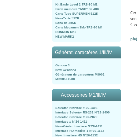
Kit Basic Level 2 TRS-80 M1
Carte mémoire "ASP" de 48K
Cer
Carte Type SUPERMEN 512K
son
New-Carte 512K
Banc de 256K
Si c
Carte Megamen 3Mo TRS-80 M4
DONMON MK2
NEW-MARK2
ph@
Générat. caractères 1/III/IV
Gendon 3
New Gendon3
Générateur de caractères M8002
MICRO-LC-80
Accessoires M1/III/IV
Selector interface // 26-1498
Interface Selector RS-232 N°26-1499
Selector interface // 26-2820
Interface // N°26-1411
New-Printer Interface N°26-1411
Interface HD modèle 1 N°26-1132
New_Interface HD N°26-1132