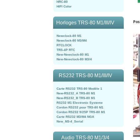
HRC-80
HIFI Color
Pos
Horloges TRS-80 M1/III/IV
Newclock-80 M1
Newclock-80 M3/M4
RTCLOCK
TRS-4P RTC
New-Newclock-80 M1
New-Newclock-80 M3/4
RS232 TRS-80 M1/III/IV
Carte RS232 TRS-80 Modèle 1
New-RS232_A TRS-80 M1
New-RS232_B TRS-80 M1
RS232 M1 Electronic Systeme
Cordon RS232 pour TRS-80 M1
Cordon RS232 9/25P TRS-80 M1
Carte RS232 M3/M4 NGA
New_M3-4_Serial
Audio TRS-80 M1/3/4