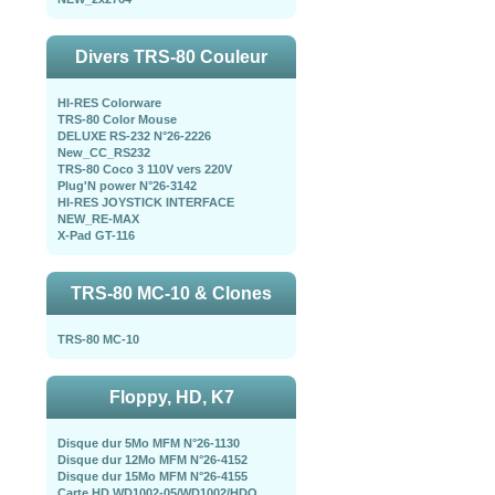
Divers TRS-80 Couleur
HI-RES Colorware
TRS-80 Color Mouse
DELUXE RS-232 N°26-2226
New_CC_RS232
TRS-80 Coco 3 110V vers 220V
Plug'N power N°26-3142
HI-RES JOYSTICK INTERFACE
NEW_RE-MAX
X-Pad GT-116
TRS-80 MC-10 & Clones
TRS-80 MC-10
Floppy, HD, K7
Disque dur 5Mo MFM N°26-1130
Disque dur 12Mo MFM N°26-4152
Disque dur 15Mo MFM N°26-4155
Carte HD WD1002-05/WD1002/HDO