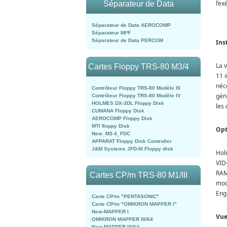
l’e
Séparateur de Data
Séparateur de Data AEROCOMP
Séparateur MI²F
Séparateur de Data PERCOM
Ins
La v
Cartes Floppy TRS-80 M3/4
11 i
néc
Contrôleur Floppy TRS-80 Modèle III
gén
Contrôleur Floppy TRS-80 Modèle IV
HOLMES DX-3DL Floppy Disk
les
CUMANA Floppy Disk
AEROCOMP Floppy Disk
MTI floppy Disk
Opt
New_M3-4_FDC
APPARAT Floppy Disk Controller
J&M Systems JFD-III Floppy disk
Hol
VID
RAM
Cartes CP/m TRS-80 M1/III
mod
Eng
Carte CP/m "PENTASONIC"
Carte CP/m "OMIKRON MAPPER I"
New-MAPPER I
Vue
OMIKRON MAPPER III/64
New-MAPPER III/64