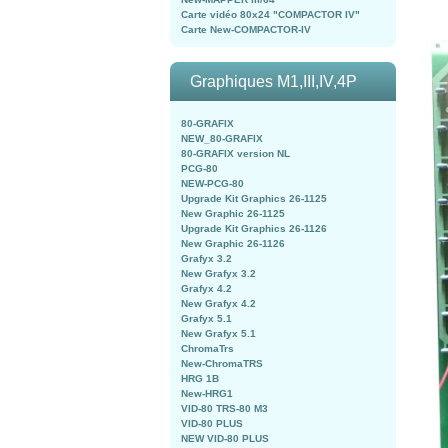
Carte vidéo 80x24 "COMPACTOR IV"
Carte New-COMPACTOR-IV
Graphiques M1,III,IV,4P
80-GRAFIX
NEW_80-GRAFIX
80-GRAFIX version NL
PCG-80
NEW-PCG-80
Upgrade Kit Graphics 26-1125
New Graphic 26-1125
Upgrade Kit Graphics 26-1126
New Graphic 26-1126
Grafyx 3.2
New Grafyx 3.2
Grafyx 4.2
New Grafyx 4.2
Grafyx 5.1
New Grafyx 5.1
ChromaTrs
New-ChromaTRS
HRG 1B
New-HRG1
VID-80 TRS-80 M3
VID-80 PLUS
NEW VID-80 PLUS