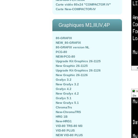
Carte vidéo 80x24 "COMPACTOR IV"
Carte New-COMPACTOR-IV
Graphiques M1,III,IV,4P
80-GRAFIX
NEW_80-GRAFIX
80-GRAFIX version NL
PCG-80
NEW-PCG-80
Upgrade Kit Graphics 26-1125
New Graphic 26-1125
Upgrade Kit Graphics 26-1126
New Graphic 26-1126
Grafyx 3.2
New Grafyx 3.2
Grafyx 4.2
New Grafyx 4.2
Grafyx 5.1
New Grafyx 5.1
ChromaTrs
New-ChromaTRS
HRG 1B
New-HRG1
VID-80 TRS-80 M3
VID-80 PLUS
NEW VID-80 PLUS