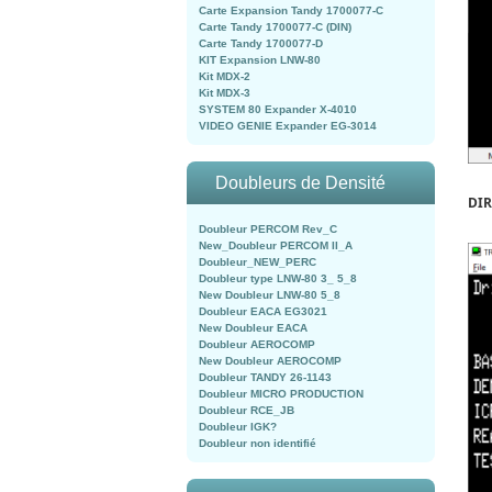
Carte Expansion Tandy 1700077-C
Carte Tandy 1700077-C (DIN)
Carte Tandy 1700077-D
KIT Expansion LNW-80
Kit MDX-2
Kit MDX-3
SYSTEM 80 Expander X-4010
VIDEO GENIE Expander EG-3014
Doubleurs de Densité
DIR
Doubleur PERCOM Rev_C
New_Doubleur PERCOM II_A
Doubleur_NEW_PERC
Doubleur type LNW-80 3_ 5_8
New Doubleur LNW-80 5_8
Doubleur EACA EG3021
New Doubleur EACA
Doubleur AEROCOMP
New Doubleur AEROCOMP
Doubleur TANDY 26-1143
Doubleur MICRO PRODUCTION
Doubleur RCE_JB
Doubleur IGK?
Doubleur non identifié