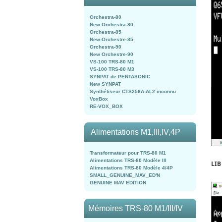
Orchestra-80
New Orchestra-80
Orchestra-85
New-Orchestre-85
Orchestra-90
New Orchestre-90
VS-100 TRS-80 M1
VS-100 TRS-80 M3
SYNPAT de PENTASONIC
New SYNPAT
Synthétiseur CTS256A-AL2 inconnu
VoxBox
RE-VOX_BOX
Alimentations M1,III,IV,4P
Transformateur pour TRS-80 M1
Alimentations TRS-80 Modèle III
LIB
Alimentations TRS-80 Modèle 4/4P
SMALL_GENUINE_MAV_ED'N
GENUINE MAV EDITION
Mémoires TRS-80 M1/III/IV