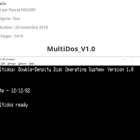
ails
it par
Pascal HOLDRY
égorie :
Dos
lication : 20 novembre 2018
ichages : 5419
MultiDos_V1.0