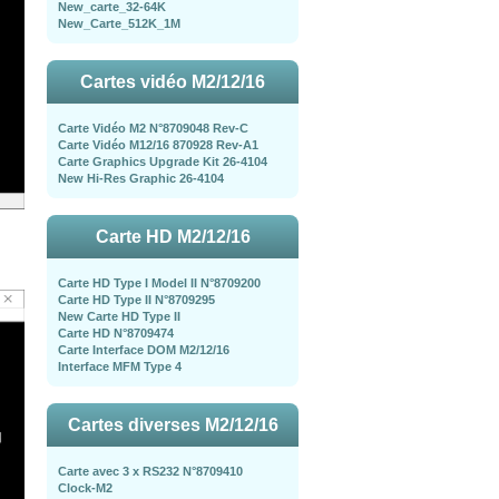
New_carte_32-64K
New_Carte_512K_1M
Cartes vidéo M2/12/16
Carte Vidéo M2 N°8709048 Rev-C
Carte Vidéo M12/16 870928 Rev-A1
Carte Graphics Upgrade Kit 26-4104
New Hi-Res Graphic 26-4104
Carte HD M2/12/16
Carte HD Type I Model II N°8709200
Carte HD Type II N°8709295
New Carte HD Type II
Carte HD N°8709474
Carte Interface DOM M2/12/16
Interface MFM Type 4
Cartes diverses M2/12/16
Carte avec 3 x RS232 N°8709410
Clock-M2