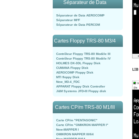
Séparateur de Data
Séparateur de Data AEROCOMP
Séparateur MI²F
Séparateur de Data PERCOM
Cartes Floppy TRS-80 M3/4
Contrôleur Floppy TRS-80 Modèle III
Contrôleur Floppy TRS-80 Modèle IV
HOLMES DX-3DL Floppy Disk
CUMANA Floppy Disk
LIB
AEROCOMP Floppy Disk
MTI floppy Disk
New_M3-4_FDC
APPARAT Floppy Disk Controller
J&M Systems JFD-III Floppy disk
Cartes CP/m TRS-80 M1/III
Carte CP/m "PENTASONIC"
Carte CP/m "OMIKRON MAPPER I"
New-MAPPER I
OMIKRON MAPPER III/64
New-MAPPER III/64