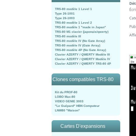
Dét
Écr
TRS-80 modèle 1 Level 1
Type 26-1001
Cat
Type 26-1003
TRS-80 modèle 1 Level 2
Pub
TRS-80 modèle 1 "made in Japan"
TRS-80 M1 clavier (japonais/qwerty)
Aff
TRS-80 modèle III
TRS-80 modèle IV (No Gate Array)
TRS-80 modèle IV (Gate Array)
TRS-80 modèle 4P (No Gate Array)
Clavier AZERTY / QWERTY Modèle III
Clavier AZERTY / QWERTY Modèle IV
Clavier AZERTY / QWERTY TRS-80 4P
Clones compatibles TRS-80
Kit du PROF-80
LOBO Max-80
VIDEO GENIE 3003
"Le Guépard" HBN Computeur
LNW80 "Maison"
Cartes D'expansions