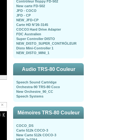
Contrôleur floppy FD-502
New carte FD-502
JFD - COCO
JFD - CP
NEW_JFD-CP
Carte HD N°26-3145
COCO3 Hard Drive Adapter
FDC Australien
Super Controller DISTO
NEW_DISTO_SUPER_CONTRÖLEUR
Disto Mini-Controller 1
NEW_DISTO_MINI_1
Audio TRS-80 Couleur
Speech Sound Cartridge
Orchestra-90 TRS-80 Coco
New Orchestre_90_CC
Speech Systems
Mémoires TRS-80 Couleur
COCO_DS
Carte 512k COCO-3
New Carte 512k COCO-3
NEW_2x2764