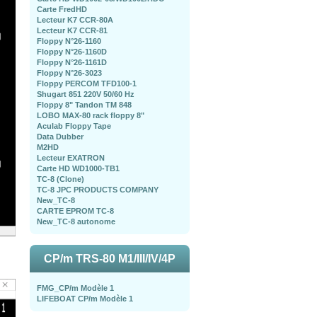
Carte FredHD
Lecteur K7 CCR-80A
Lecteur K7 CCR-81
Floppy N°26-1160
Floppy N°26-1160D
Floppy N°26-1161D
Floppy N°26-3023
Floppy PERCOM TFD100-1
Shugart 851 220V 50/60 Hz
Floppy 8" Tandon TM 848
LOBO MAX-80 rack floppy 8"
Aculab Floppy Tape
Data Dubber
M2HD
Lecteur EXATRON
Carte HD WD1000-TB1
TC-8 (Clone)
TC-8 JPC PRODUCTS COMPANY
New_TC-8
CARTE EPROM TC-8
New_TC-8 autonome
CP/m TRS-80 M1/III/IV/4P
FMG_CP/m Modèle 1
LIFEBOAT CP/m Modèle 1