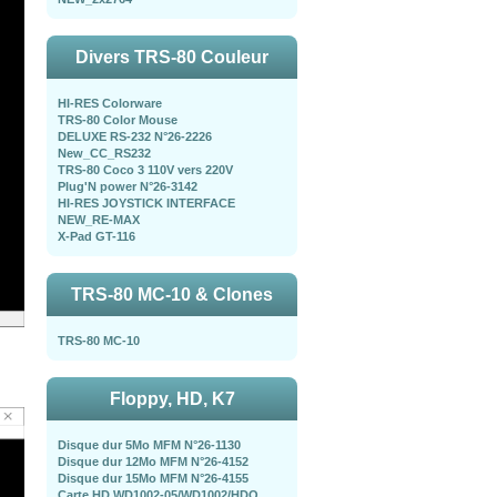
Divers TRS-80 Couleur
HI-RES Colorware
TRS-80 Color Mouse
DELUXE RS-232 N°26-2226
New_CC_RS232
TRS-80 Coco 3 110V vers 220V
Plug'N power N°26-3142
HI-RES JOYSTICK INTERFACE
NEW_RE-MAX
X-Pad GT-116
TRS-80 MC-10 & Clones
TRS-80 MC-10
Floppy, HD, K7
Disque dur 5Mo MFM N°26-1130
Disque dur 12Mo MFM N°26-4152
Disque dur 15Mo MFM N°26-4155
Carte HD WD1002-05/WD1002/HDO