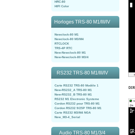
HRC-80
HIFI Color
Horloges TRS-80 M1/III/IV
Newclock-80 M1
Newclock-80 M3/M4
RTCLOCK
TRS-4P RTC
New-Newclock-80 M1
New-Newclock-80 M3/4
RS232 TRS-80 M1/III/IV
Carte RS232 TRS-80 Modèle 1
DIR
New-RS232_A TRS-80 M1
New-RS232_B TRS-80 M1
RS232 M1 Electronic Systeme
Cordon RS232 pour TRS-80 M1
Cordon RS232 9/25P TRS-80 M1
Carte RS232 M3/M4 NGA
New_M3-4_Serial
Audio TRS-80 M1/3/4