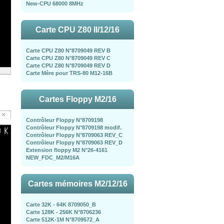
New-CPU 68000 8MHz
Carte CPU Z80 II/12/16
Carte CPU Z80 N°8709049 REV B
Carte CPU Z80 N°8709049 REV C
Carte CPU Z80 N°8709049 REV D
Carte Mère pour TRS-80 M12-16B
Cartes Floppy M2/16
Contrôleur Floppy N°8709198
Contrôleur Floppy N°8709198 modif.
Contrôleur Floppy N°8709063 REV_C
Contrôleur Floppy N°8709063 REV_D
Extension floppy M2 N°26-4161
NEW_FDC_M2/M16A
Cartes mémoires M2/12/16
Carte 32K - 64K 8709050_B
Carte 128K - 256K N°8706236
Carte 512K-1M N°8709572_A