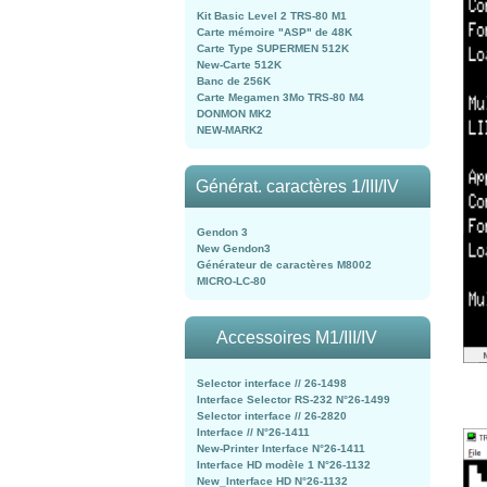
Kit Basic Level 2 TRS-80 M1
Carte mémoire "ASP" de 48K
Carte Type SUPERMEN 512K
New-Carte 512K
Banc de 256K
Carte Megamen 3Mo TRS-80 M4
DONMON MK2
NEW-MARK2
Générat. caractères 1/III/IV
Gendon 3
New Gendon3
Générateur de caractères M8002
MICRO-LC-80
Accessoires M1/III/IV
Selector interface // 26-1498
Interface Selector RS-232 N°26-1499
Selector interface // 26-2820
Interface // N°26-1411
New-Printer Interface N°26-1411
Interface HD modèle 1 N°26-1132
New_Interface HD N°26-1132