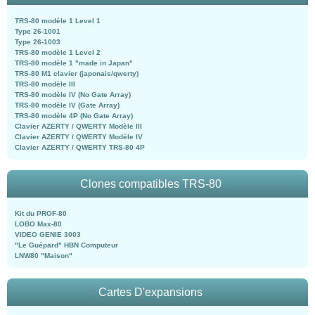
TRS-80 modèle 1 Level 1
Type 26-1001
Type 26-1003
TRS-80 modèle 1 Level 2
TRS-80 modèle 1 "made in Japan"
TRS-80 M1 clavier (japonais/qwerty)
TRS-80 modèle III
TRS-80 modèle IV (No Gate Array)
TRS-80 modèle IV (Gate Array)
TRS-80 modèle 4P (No Gate Array)
Clavier AZERTY / QWERTY Modèle III
Clavier AZERTY / QWERTY Modèle IV
Clavier AZERTY / QWERTY TRS-80 4P
Clones compatibles TRS-80
Kit du PROF-80
LOBO Max-80
VIDEO GENIE 3003
"Le Guépard" HBN Computeur
LNW80 "Maison"
Cartes D'expansions