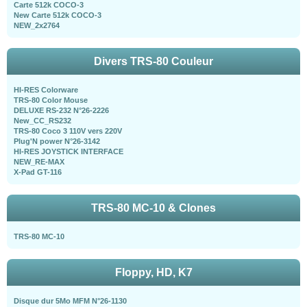
Carte 512k COCO-3
New Carte 512k COCO-3
NEW_2x2764
Divers TRS-80 Couleur
HI-RES Colorware
TRS-80 Color Mouse
DELUXE RS-232 N°26-2226
New_CC_RS232
TRS-80 Coco 3 110V vers 220V
Plug'N power N°26-3142
HI-RES JOYSTICK INTERFACE
NEW_RE-MAX
X-Pad GT-116
TRS-80 MC-10 & Clones
TRS-80 MC-10
Floppy, HD, K7
Disque dur 5Mo MFM N°26-1130