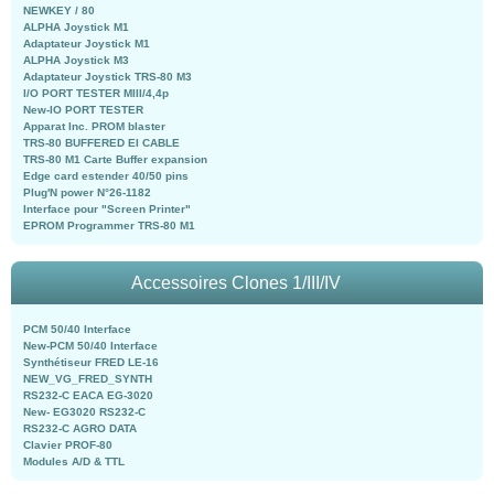
NEWKEY / 80
ALPHA Joystick M1
Adaptateur Joystick M1
ALPHA Joystick M3
Adaptateur Joystick TRS-80 M3
I/O PORT TESTER MIII/4,4p
New-IO PORT TESTER
Apparat Inc. PROM blaster
TRS-80 BUFFERED EI CABLE
TRS-80 M1 Carte Buffer expansion
Edge card estender 40/50 pins
Plug'N power N°26-1182
Interface pour "Screen Printer"
EPROM Programmer TRS-80 M1
Accessoires Clones 1/III/IV
PCM 50/40 Interface
New-PCM 50/40 Interface
Synthétiseur FRED LE-16
NEW_VG_FRED_SYNTH
RS232-C EACA EG-3020
New- EG3020 RS232-C
RS232-C AGRO DATA
Clavier PROF-80
Modules A/D & TTL