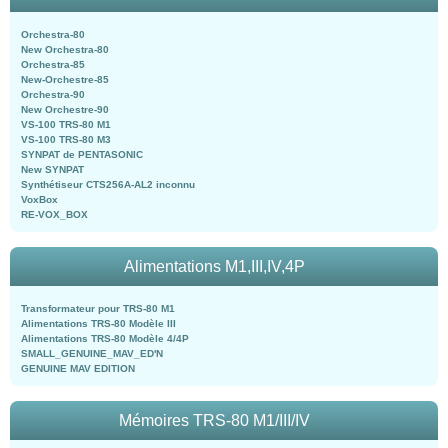
Orchestra-80
New Orchestra-80
Orchestra-85
New-Orchestre-85
Orchestra-90
New Orchestre-90
VS-100 TRS-80 M1
VS-100 TRS-80 M3
SYNPAT de PENTASONIC
New SYNPAT
Synthétiseur CTS256A-AL2 inconnu
VoxBox
RE-VOX_BOX
Alimentations M1,III,IV,4P
Transformateur pour TRS-80 M1
Alimentations TRS-80 Modèle III
Alimentations TRS-80 Modèle 4/4P
SMALL_GENUINE_MAV_ED'N
GENUINE MAV EDITION
Mémoires TRS-80 M1/III/IV