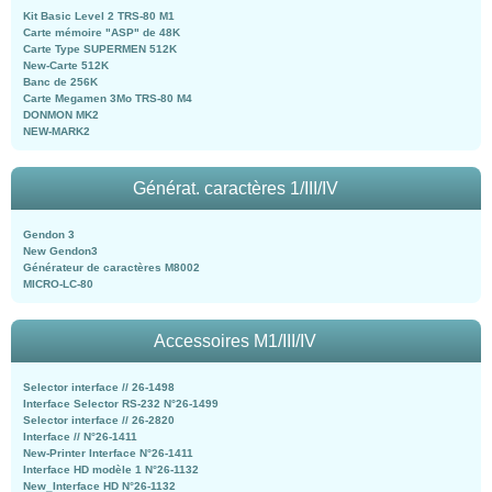
Kit Basic Level 2 TRS-80 M1
Carte mémoire "ASP" de 48K
Carte Type SUPERMEN 512K
New-Carte 512K
Banc de 256K
Carte Megamen 3Mo TRS-80 M4
DONMON MK2
NEW-MARK2
Générat. caractères 1/III/IV
Gendon 3
New Gendon3
Générateur de caractères M8002
MICRO-LC-80
Accessoires M1/III/IV
Selector interface // 26-1498
Interface Selector RS-232 N°26-1499
Selector interface // 26-2820
Interface // N°26-1411
New-Printer Interface N°26-1411
Interface HD modèle 1 N°26-1132
New_Interface HD N°26-1132