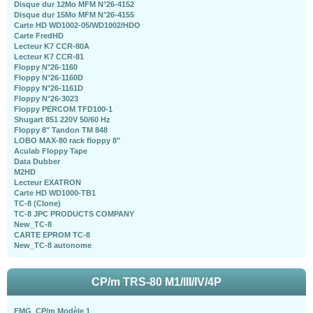
Disque dur 12Mo MFM N°26-4152
Disque dur 15Mo MFM N°26-4155
Carte HD WD1002-05/WD1002/HDO
Carte FredHD
Lecteur K7 CCR-80A
Lecteur K7 CCR-81
Floppy N°26-1160
Floppy N°26-1160D
Floppy N°26-1161D
Floppy N°26-3023
Floppy PERCOM TFD100-1
Shugart 851 220V 50/60 Hz
Floppy 8" Tandon TM 848
LOBO MAX-80 rack floppy 8"
Aculab Floppy Tape
Data Dubber
M2HD
Lecteur EXATRON
Carte HD WD1000-TB1
TC-8 (Clone)
TC-8 JPC PRODUCTS COMPANY
New_TC-8
CARTE EPROM TC-8
New_TC-8 autonome
CP/m TRS-80 M1/III/IV/4P
FMG_CP/m Modèle 1