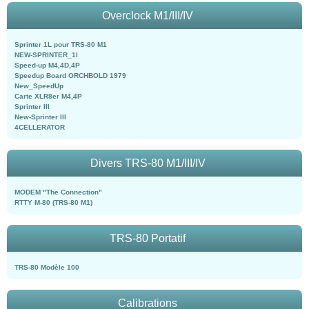
Overclock M1/III/IV
Sprinter 1L pour TRS-80 M1
NEW-SPRINTER_1l
Speed-up M4,4D,4P
Speedup Board ORCHBOLD 1979
New_SpeedUp
Carte XLR8er M4,4P
Sprinter III
New-Sprinter III
4CELLERATOR
Divers TRS-80 M1/III/IV
MODEM "The Connection"
RTTY M-80 (TRS-80 M1)
TRS-80 Portatif
TRS-80 Modèle 100
Calibrations