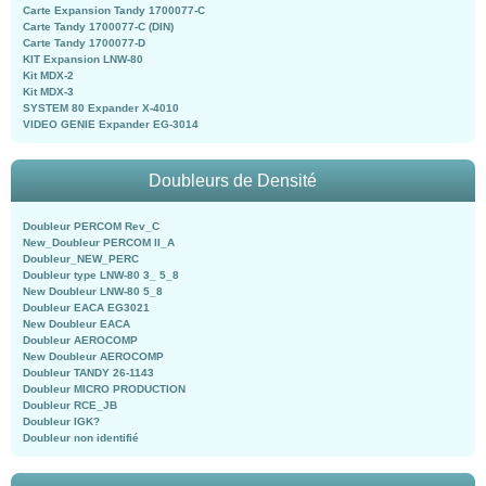
Carte Expansion Tandy 1700077-C
Carte Tandy 1700077-C (DIN)
Carte Tandy 1700077-D
KIT Expansion LNW-80
Kit MDX-2
Kit MDX-3
SYSTEM 80 Expander X-4010
VIDEO GENIE Expander EG-3014
Doubleurs de Densité
Doubleur PERCOM Rev_C
New_Doubleur PERCOM II_A
Doubleur_NEW_PERC
Doubleur type LNW-80 3_ 5_8
New Doubleur LNW-80 5_8
Doubleur EACA EG3021
New Doubleur EACA
Doubleur AEROCOMP
New Doubleur AEROCOMP
Doubleur TANDY 26-1143
Doubleur MICRO PRODUCTION
Doubleur RCE_JB
Doubleur IGK?
Doubleur non identifié