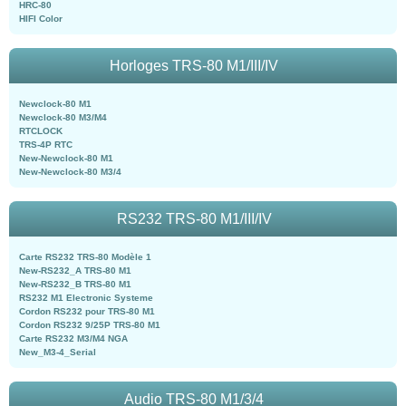
HRC-80
HIFI Color
Horloges TRS-80 M1/III/IV
Newclock-80 M1
Newclock-80 M3/M4
RTCLOCK
TRS-4P RTC
New-Newclock-80 M1
New-Newclock-80 M3/4
RS232 TRS-80 M1/III/IV
Carte RS232 TRS-80 Modèle 1
New-RS232_A TRS-80 M1
New-RS232_B TRS-80 M1
RS232 M1 Electronic Systeme
Cordon RS232 pour TRS-80 M1
Cordon RS232 9/25P TRS-80 M1
Carte RS232 M3/M4 NGA
New_M3-4_Serial
Audio TRS-80 M1/3/4