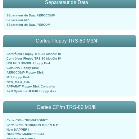
Séparateur de Data
Séparateur de Data AEROCOMP
Séparateur MI²F
Séparateur de Data PERCOM
Cartes Floppy TRS-80 M3/4
Contrôleur Floppy TRS-80 Modèle III
Contrôleur Floppy TRS-80 Modèle IV
HOLMES DX-3DL Floppy Disk
CUMANA Floppy Disk
AEROCOMP Floppy Disk
MTI floppy Disk
New_M3-4_FDC
APPARAT Floppy Disk Controller
J&M Systems JFD-III Floppy disk
Cartes CP/m TRS-80 M1/III
Carte CP/m "PENTASONIC"
Carte CP/m "OMIKRON MAPPER I"
New-MAPPER I
OMIKRON MAPPER III/64
New-MAPPER III/64