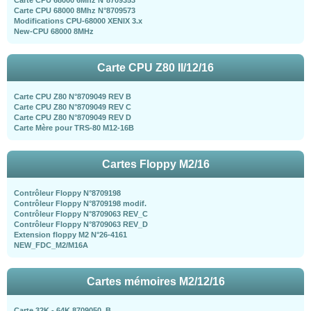
Carte CPU 68000 8Mhz N°8709573
Modifications CPU-68000 XENIX 3.x
New-CPU 68000 8MHz
Carte CPU Z80 II/12/16
Carte CPU Z80 N°8709049 REV B
Carte CPU Z80 N°8709049 REV C
Carte CPU Z80 N°8709049 REV D
Carte Mère pour TRS-80 M12-16B
Cartes Floppy M2/16
Contrôleur Floppy N°8709198
Contrôleur Floppy N°8709198 modif.
Contrôleur Floppy N°8709063 REV_C
Contrôleur Floppy N°8709063 REV_D
Extension floppy M2 N°26-4161
NEW_FDC_M2/M16A
Cartes mémoires M2/12/16
Carte 32K - 64K 8709050_B