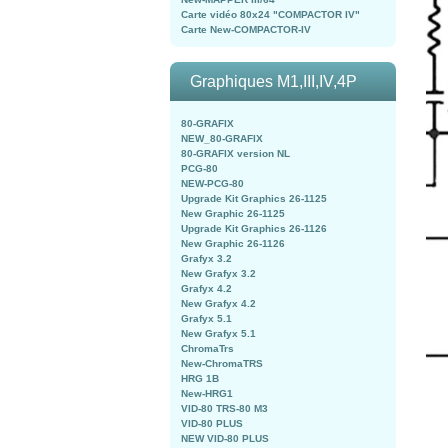
Carte vidéo 80x24 "COMPACTOR IV"
Carte New-COMPACTOR-IV
Graphiques M1,III,IV,4P
80-GRAFIX
NEW_80-GRAFIX
80-GRAFIX version NL
PCG-80
NEW-PCG-80
Upgrade Kit Graphics 26-1125
New Graphic 26-1125
Upgrade Kit Graphics 26-1126
New Graphic 26-1126
Grafyx 3.2
New Grafyx 3.2
Grafyx 4.2
New Grafyx 4.2
Grafyx 5.1
New Grafyx 5.1
ChromaTrs
New-ChromaTRS
HRG 1B
New-HRG1
VID-80 TRS-80 M3
VID-80 PLUS
NEW VID-80 PLUS