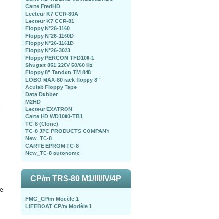
Carte FredHD
Lecteur K7 CCR-80A
Lecteur K7 CCR-81
Floppy N°26-1160
Floppy N°26-1160D
Floppy N°26-1161D
Floppy N°26-3023
Floppy PERCOM TFD100-1
Shugart 851 220V 50/60 Hz
Floppy 8" Tandon TM 848
LOBO MAX-80 rack floppy 8"
Aculab Floppy Tape
Data Dubber
M2HD
e
Lecteur EXATRON
Carte HD WD1000-TB1
TC-8 (Clone)
TC-8 JPC PRODUCTS COMPANY
New_TC-8
CARTE EPROM TC-8
New_TC-8 autonome
CP/m TRS-80 M1/III/IV/4P
de
FMG_CP/m Modèle 1
LIFEBOAT CP/m Modèle 1