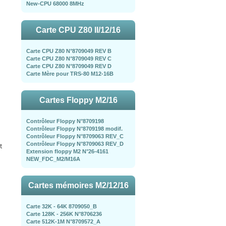
New-CPU 68000 8MHz
Carte CPU Z80 II/12/16
Carte CPU Z80 N°8709049 REV B
Carte CPU Z80 N°8709049 REV C
Carte CPU Z80 N°8709049 REV D
Carte Mère pour TRS-80 M12-16B
Cartes Floppy M2/16
Contrôleur Floppy N°8709198
Contrôleur Floppy N°8709198 modif.
Contrôleur Floppy N°8709063 REV_C
Contrôleur Floppy N°8709063 REV_D
t
Extension floppy M2 N°26-4161
NEW_FDC_M2/M16A
Cartes mémoires M2/12/16
Carte 32K - 64K 8709050_B
Carte 128K - 256K N°8706236
Carte 512K-1M N°8709572_A