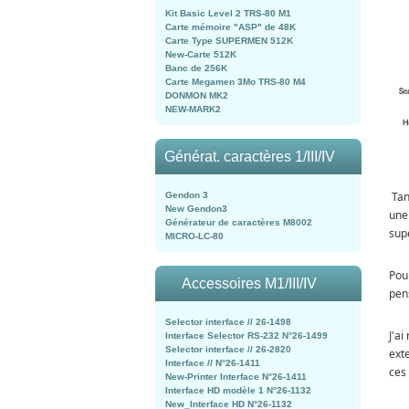
Kit Basic Level 2 TRS-80 M1
Carte mémoire "ASP" de 48K
Carte Type SUPERMEN 512K
New-Carte 512K
Banc de 256K
Carte Megamen 3Mo TRS-80 M4
DONMON MK2
NEW-MARK2
Générat. caractères 1/III/IV
Tan
Gendon 3
New Gendon3
une
Générateur de caractères M8002
sup
MICRO-LC-80
Pou
Accessoires M1/III/IV
pen
Selector interface // 26-1498
J'a
Interface Selector RS-232 N°26-1499
Selector interface // 26-2820
exte
Interface // N°26-1411
ces
New-Printer Interface N°26-1411
Interface HD modèle 1 N°26-1132
New_Interface HD N°26-1132