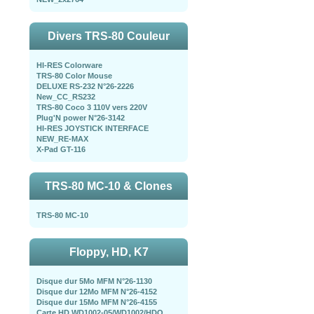
Divers TRS-80 Couleur
HI-RES Colorware
TRS-80 Color Mouse
DELUXE RS-232 N°26-2226
New_CC_RS232
TRS-80 Coco 3 110V vers 220V
Plug'N power N°26-3142
HI-RES JOYSTICK INTERFACE
NEW_RE-MAX
X-Pad GT-116
TRS-80 MC-10 & Clones
TRS-80 MC-10
Floppy, HD, K7
Disque dur 5Mo MFM N°26-1130
Disque dur 12Mo MFM N°26-4152
Disque dur 15Mo MFM N°26-4155
Carte HD WD1002-05/WD1002/HDO