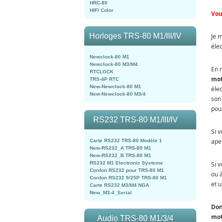
HRC-80
HIFI Color
Vou
Horloges TRS-80 M1/III/IV
Je 
éle
Newclock-80 M1
Newclock-80 M3/M4
En 
RTCLOCK
mot
TRS-4P RTC
New-Newclock-80 M1
éle
New-Newclock-80 M3/4
son
pou
RS232 TRS-80 M1/III/IV
Si 
ape
Carte RS232 TRS-80 Modèle 1
New-RS232_A TRS-80 M1
New-RS232_B TRS-80 M1
Si 
RS232 M1 Electronic Systeme
Cordon RS232 pour TRS-80 M1
ou 
Cordon RS232 9/25P TRS-80 M1
et u
Carte RS232 M3/M4 NGA
New_M3-4_Serial
Don
mot
Audio TRS-80 M1/3/4