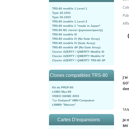
Cat
TRS-80 modèle 1 Level 1
Type 26-1001
Publ
Type 26-1003
TRS-80 modèle 1 Level 2
Aff
TRS-80 modèle 1 "made in Japan"
TRS-80 M1 clavier (japonais/qwerty)
TRS-80 modèle III
TRS-80 modèle IV (No Gate Array)
TRS-80 modèle IV (Gate Array)
TRS-80 modèle 4P (No Gate Array)
Clavier AZERTY / QWERTY Modèle III
Clavier AZERTY / QWERTY Modèle IV
Clavier AZERTY / QWERTY TRS-80 4P
Clones compatibles TRS-80
J'a
GOT
Kit du PROF-80
de
LOBO Max-80
VIDEO GENIE 3003
"Le Guépard" HBN Computeur
LNW80 "Maison"
TAN
Cartes D'expansions
Je 
M4 