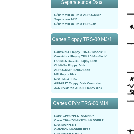
Séparateur de Data
Séparateur de Data AEROCOMP
Séparateur MI²F
Séparateur de Data PERCOM
Cartes Floppy TRS-80 M3/4
Contrôleur Floppy TRS-80 Modèle III
Contrôleur Floppy TRS-80 Modèle IV
HOLMES DX-3DL Floppy Disk
CUMANA Floppy Disk
AEROCOMP Floppy Disk
MTI floppy Disk
New_M3-4_FDC
APPARAT Floppy Disk Controller
J&M Systems JFD-III Floppy disk
Cartes CP/m TRS-80 M1/III
Carte CP/m "PENTASONIC"
Carte CP/m "OMIKRON MAPPER I"
New-MAPPER I
OMIKRON MAPPER III/64
New-MAPPER III/64