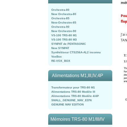
mét
Orchestra-80
New Orchestra-80
Pou
Orchestra-85
flo
New-Orchestre-85
Orchestra-90
New Orchestre-90
J'a
VS-100 TRS-80 M1
TAN
VS-100 TRS-80 M3
SYNPAT de PENTASONIC
New SYNPAT
Synthétiseur CTS256A-AL2 inconnu
VoxBox
RE-VOX_BOX
Alimentations M1,III,IV,4P
Transformateur pour TRS-80 M1
Alimentations TRS-80 Modèle III
Alimentations TRS-80 Modèle 4/4P
SMALL_GENUINE_MAV_ED'N
GENUINE MAV EDITION
Mémoires TRS-80 M1/III/IV