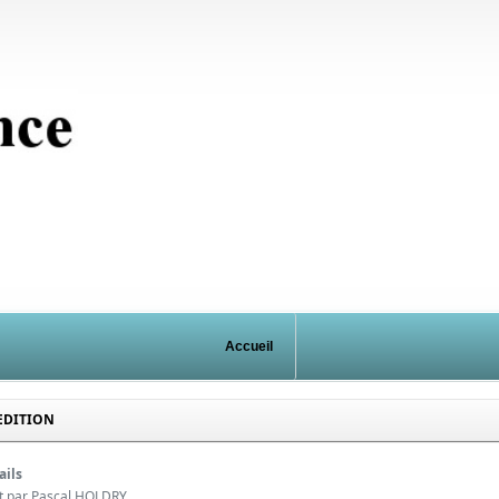
Accueil
EDITION
ails
it par
Pascal HOLDRY