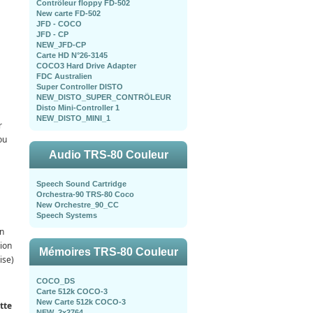
Contrôleur floppy FD-502
New carte FD-502
JFD - COCO
JFD - CP
NEW_JFD-CP
Carte HD N°26-3145
COCO3 Hard Drive Adapter
FDC Australien
Super Controller DISTO
NEW_DISTO_SUPER_CONTRÖLEUR
Disto Mini-Controller 1
NEW_DISTO_MINI_1
r
ou
Audio TRS-80 Couleur
Speech Sound Cartridge
Orchestra-90 TRS-80 Coco
New Orchestre_90_CC
Speech Systems
on
sion
Mémoires TRS-80 Couleur
ise)
COCO_DS
Carte 512k COCO-3
New Carte 512k COCO-3
tte
NEW_2x2764