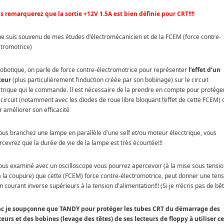
s remarquerez que la sortie +12V 1.5A est bien définie pour CRT!!!!
me suis souvenu de mes études d'électromécanicien et de la FCEM (force contre-
ctromotrice)
robotique, on parle de force contre-électromotrice pour représenter
l’effet d’un
eur
(plus particulièrement l’induction créée par son bobinage) sur le circuit
ctrique qui le commande. Il est nécessaire de la prendre en compte pour protége
 circuit (notamment avec les diodes de roue libre bloquant l’effet de cette FCEM) 
r améliorer son efficacité
vous branchez une lampe en parallèle d'une self et/ou moteur élecctrique, vous
rcevrez que la durée de vie de la lampe est très écourtée!!!
vous examiné avec un oscilloscope vous pourrez apercevoir (à la mise sous tensi
à la coupure) que cette (FCEM) force contre-électromotrice, peut donner une ten
n courant inverse supérieurs à la tension d'alimentation!!! (Si je n'écris pas de bêt
c je soupçonne que TANDY pour protéger les tubes CRT du démarrage des
eurs et des bobines (levage des têtes) de ses lecteurs de floppy à utiliser ce