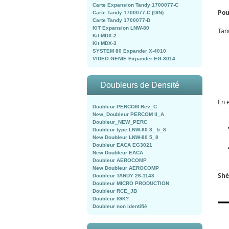
Carte Expansion Tandy 1700077-C
Pou
Carte Tandy 1700077-C (DIN)
Carte Tandy 1700077-D
KIT Expansion LNW-80
Tan
Kit MDX-2
Kit MDX-3
SYSTEM 80 Expander X-4010
VIDEO GENIE Expander EG-3014
Doubleurs de Densité
En 
Doubleur PERCOM Rev_C
New_Doubleur PERCOM II_A
Doubleur_NEW_PERC
Doubleur type LNW-80 3_ 5_8
New Doubleur LNW-80 5_8
Doubleur EACA EG3021
New Doubleur EACA
Doubleur AEROCOMP
New Doubleur AEROCOMP
Shé
Doubleur TANDY 26-1143
Doubleur MICRO PRODUCTION
Doubleur RCE_JB
Doubleur IGK?
Doubleur non identifié