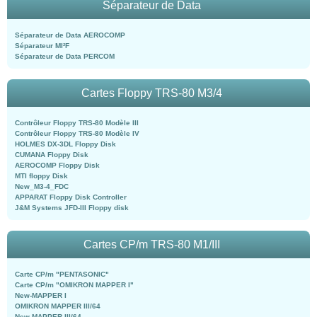
Séparateur de Data
Séparateur de Data AEROCOMP
Séparateur MI²F
Séparateur de Data PERCOM
Cartes Floppy TRS-80 M3/4
Contrôleur Floppy TRS-80 Modèle III
Contrôleur Floppy TRS-80 Modèle IV
HOLMES DX-3DL Floppy Disk
CUMANA Floppy Disk
AEROCOMP Floppy Disk
MTI floppy Disk
New_M3-4_FDC
APPARAT Floppy Disk Controller
J&M Systems JFD-III Floppy disk
Cartes CP/m TRS-80 M1/III
Carte CP/m "PENTASONIC"
Carte CP/m "OMIKRON MAPPER I"
New-MAPPER I
OMIKRON MAPPER III/64
New-MAPPER III/64