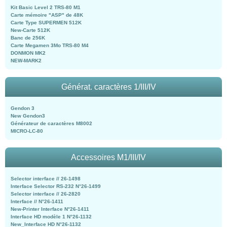
Kit Basic Level 2 TRS-80 M1
Carte mémoire "ASP" de 48K
Carte Type SUPERMEN 512K
New-Carte 512K
Banc de 256K
Carte Megamen 3Mo TRS-80 M4
DONMON MK2
NEW-MARK2
Générat. caractères 1/III/IV
Gendon 3
New Gendon3
Générateur de caractères M8002
MICRO-LC-80
Accessoires M1/III/IV
Selector interface // 26-1498
Interface Selector RS-232 N°26-1499
Selector interface // 26-2820
Interface // N°26-1411
New-Printer Interface N°26-1411
Interface HD modèle 1 N°26-1132
New_Interface HD N°26-1132