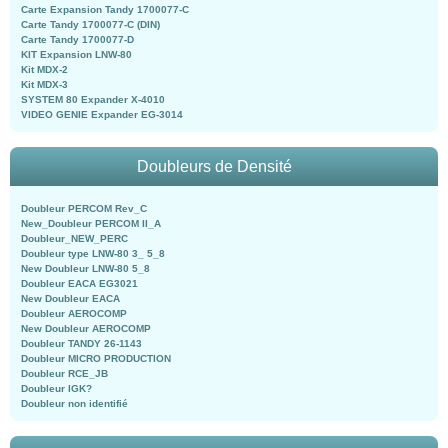
Carte Expansion Tandy 1700077-C
Carte Tandy 1700077-C (DIN)
Carte Tandy 1700077-D
KIT Expansion LNW-80
Kit MDX-2
Kit MDX-3
SYSTEM 80 Expander X-4010
VIDEO GENIE Expander EG-3014
Doubleurs de Densité
Doubleur PERCOM Rev_C
New_Doubleur PERCOM II_A
Doubleur_NEW_PERC
Doubleur type LNW-80 3_ 5_8
New Doubleur LNW-80 5_8
Doubleur EACA EG3021
New Doubleur EACA
Doubleur AEROCOMP
New Doubleur AEROCOMP
Doubleur TANDY 26-1143
Doubleur MICRO PRODUCTION
Doubleur RCE_JB
Doubleur IGK?
Doubleur non identifié