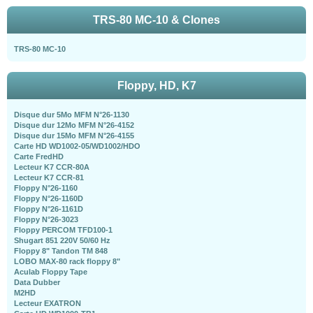
TRS-80 MC-10 & Clones
TRS-80 MC-10
Floppy, HD, K7
Disque dur 5Mo MFM N°26-1130
Disque dur 12Mo MFM N°26-4152
Disque dur 15Mo MFM N°26-4155
Carte HD WD1002-05/WD1002/HDO
Carte FredHD
Lecteur K7 CCR-80A
Lecteur K7 CCR-81
Floppy N°26-1160
Floppy N°26-1160D
Floppy N°26-1161D
Floppy N°26-3023
Floppy PERCOM TFD100-1
Shugart 851 220V 50/60 Hz
Floppy 8" Tandon TM 848
LOBO MAX-80 rack floppy 8"
Aculab Floppy Tape
Data Dubber
M2HD
Lecteur EXATRON