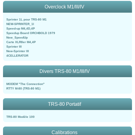
Overclock M1/III/IV
Sprinter 1L pour TRS-80 M1
NEW-SPRINTER_1l
Speed-up M4,4D,4P
Speedup Board ORCHBOLD 1979
New_SpeedUp
Carte XLR8er M4,4P
Sprinter III
New-Sprinter III
4CELLERATOR
Divers TRS-80 M1/III/IV
MODEM "The Connection"
RTTY M-80 (TRS-80 M1)
TRS-80 Portatif
TRS-80 Modèle 100
Calibrations