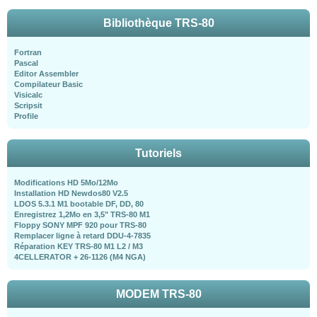
Bibliothèque TRS-80
Fortran
Pascal
Editor Assembler
Compilateur Basic
Visicalc
Scripsit
Profile
Tutoriels
Modifications HD 5Mo/12Mo
Installation HD Newdos80 V2.5
LDOS 5.3.1 M1 bootable DF, DD, 80
Enregistrez 1,2Mo en 3,5" TRS-80 M1
Floppy SONY MPF 920 pour TRS-80
Remplacer ligne à retard DDU-4-7835
Réparation KEY TRS-80 M1 L2 / M3
4CELLERATOR + 26-1126 (M4 NGA)
MODEM TRS-80