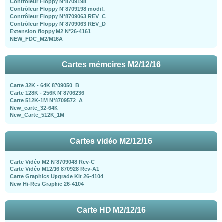
Contrôleur Floppy N°8709198
Contrôleur Floppy N°8709198 modif.
Contrôleur Floppy N°8709063 REV_C
Contrôleur Floppy N°8709063 REV_D
Extension floppy M2 N°26-4161
NEW_FDC_M2/M16A
Cartes mémoires M2/12/16
Carte 32K - 64K 8709050_B
Carte 128K - 256K N°8706236
Carte 512K-1M N°8709572_A
New_carte_32-64K
New_Carte_512K_1M
Cartes vidéo M2/12/16
Carte Vidéo M2 N°8709048 Rev-C
Carte Vidéo M12/16 870928 Rev-A1
Carte Graphics Upgrade Kit 26-4104
New Hi-Res Graphic 26-4104
Carte HD M2/12/16