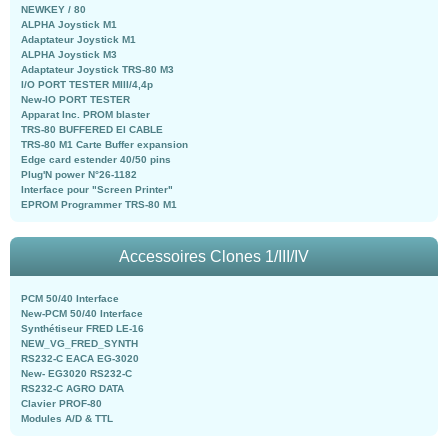
NEWKEY / 80
ALPHA Joystick M1
Adaptateur Joystick M1
ALPHA Joystick M3
Adaptateur Joystick TRS-80 M3
I/O PORT TESTER MIII/4,4p
New-IO PORT TESTER
Apparat Inc. PROM blaster
TRS-80 BUFFERED EI CABLE
TRS-80 M1 Carte Buffer expansion
Edge card estender 40/50 pins
Plug'N power N°26-1182
Interface pour "Screen Printer"
EPROM Programmer TRS-80 M1
Accessoires Clones 1/III/IV
PCM 50/40 Interface
New-PCM 50/40 Interface
Synthétiseur FRED LE-16
NEW_VG_FRED_SYNTH
RS232-C EACA EG-3020
New- EG3020 RS232-C
RS232-C AGRO DATA
Clavier PROF-80
Modules A/D & TTL