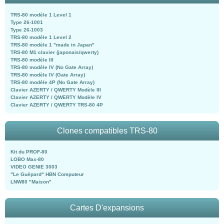
TRS-80 modèle 1 Level 1
Type 26-1001
Type 26-1003
TRS-80 modèle 1 Level 2
TRS-80 modèle 1 "made in Japan"
TRS-80 M1 clavier (japonais/qwerty)
TRS-80 modèle III
TRS-80 modèle IV (No Gate Array)
TRS-80 modèle IV (Gate Array)
TRS-80 modèle 4P (No Gate Array)
Clavier AZERTY / QWERTY Modèle III
Clavier AZERTY / QWERTY Modèle IV
Clavier AZERTY / QWERTY TRS-80 4P
Clones compatibles TRS-80
Kit du PROF-80
LOBO Max-80
VIDEO GENIE 3003
"Le Guépard" HBN Computeur
LNW80 "Maison"
Cartes D'expansions