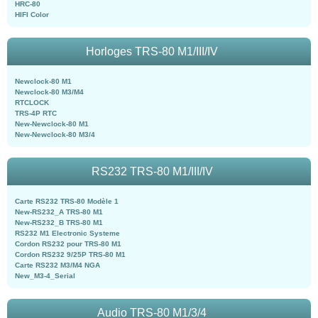
HRC-80
HIFI Color
Horloges TRS-80 M1/III/IV
Newclock-80 M1
Newclock-80 M3/M4
RTCLOCK
TRS-4P RTC
New-Newclock-80 M1
New-Newclock-80 M3/4
RS232 TRS-80 M1/III/IV
Carte RS232 TRS-80 Modèle 1
New-RS232_A TRS-80 M1
New-RS232_B TRS-80 M1
RS232 M1 Electronic Systeme
Cordon RS232 pour TRS-80 M1
Cordon RS232 9/25P TRS-80 M1
Carte RS232 M3/M4 NGA
New_M3-4_Serial
Audio TRS-80 M1/3/4