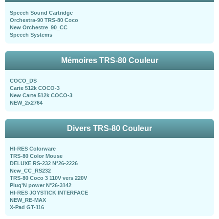
Speech Sound Cartridge
Orchestra-90 TRS-80 Coco
New Orchestre_90_CC
Speech Systems
Mémoires TRS-80 Couleur
COCO_DS
Carte 512k COCO-3
New Carte 512k COCO-3
NEW_2x2764
Divers TRS-80 Couleur
HI-RES Colorware
TRS-80 Color Mouse
DELUXE RS-232 N°26-2226
New_CC_RS232
TRS-80 Coco 3 110V vers 220V
Plug'N power N°26-3142
HI-RES JOYSTICK INTERFACE
NEW_RE-MAX
X-Pad GT-116