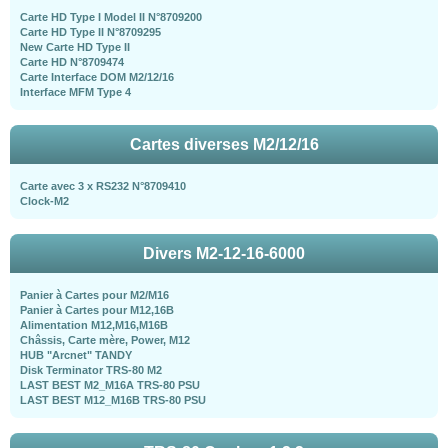
Carte HD Type I Model II N°8709200
Carte HD Type II N°8709295
New Carte HD Type II
Carte HD N°8709474
Carte Interface DOM M2/12/16
Interface MFM Type 4
Cartes diverses M2/12/16
Carte avec 3 x RS232 N°8709410
Clock-M2
Divers M2-12-16-6000
Panier à Cartes pour M2/M16
Panier à Cartes pour M12,16B
Alimentation M12,M16,M16B
Châssis, Carte mère, Power, M12
HUB "Arcnet" TANDY
Disk Terminator TRS-80 M2
LAST BEST M2_M16A TRS-80 PSU
LAST BEST M12_M16B TRS-80 PSU