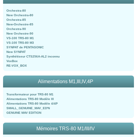
Orchestra-80
New Orchestra-80
Orchestra-85
New-Orchestre-85
Orchestra-90
New Orchestre-90
VS-100 TRS-80 M1
VS-100 TRS-80 M3
SYNPAT de PENTASONIC
New SYNPAT
Synthétiseur CTS256A-AL2 inconnu
VoxBox
RE-VOX_BOX
Alimentations M1,III,IV,4P
Transformateur pour TRS-80 M1
Alimentations TRS-80 Modèle III
Alimentations TRS-80 Modèle 4/4P
SMALL_GENUINE_MAV_ED'N
GENUINE MAV EDITION
Mémoires TRS-80 M1/III/IV