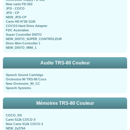
New carte FD-502
JFD - COCO
JFD - CP
NEW_JFD-CP
Carte HD N°26-3145
COCO3 Hard Drive Adapter
FDC Australien
Super Controller DISTO
NEW_DISTO_SUPER_CONTRÖLEUR
Disto Mini-Controller 1
NEW_DISTO_MINI_1
Audio TRS-80 Couleur
Speech Sound Cartridge
Orchestra-90 TRS-80 Coco
New Orchestre_90_CC
Speech Systems
Mémoires TRS-80 Couleur
COCO_DS
Carte 512k COCO-3
New Carte 512k COCO-3
NEW_2x2764