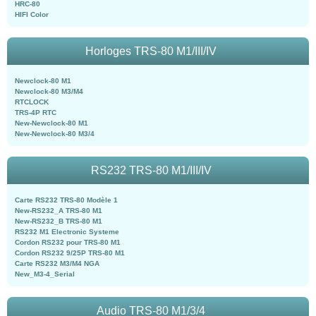
HRC-80
HIFI Color
Horloges TRS-80 M1/III/IV
Newclock-80 M1
Newclock-80 M3/M4
RTCLOCK
TRS-4P RTC
New-Newclock-80 M1
New-Newclock-80 M3/4
RS232 TRS-80 M1/III/IV
Carte RS232 TRS-80 Modèle 1
New-RS232_A TRS-80 M1
New-RS232_B TRS-80 M1
RS232 M1 Electronic Systeme
Cordon RS232 pour TRS-80 M1
Cordon RS232 9/25P TRS-80 M1
Carte RS232 M3/M4 NGA
New_M3-4_Serial
Audio TRS-80 M1/3/4