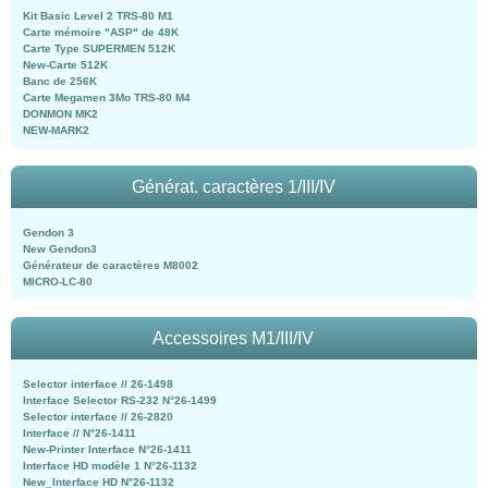
Kit Basic Level 2 TRS-80 M1
Carte mémoire "ASP" de 48K
Carte Type SUPERMEN 512K
New-Carte 512K
Banc de 256K
Carte Megamen 3Mo TRS-80 M4
DONMON MK2
NEW-MARK2
Générat. caractères 1/III/IV
Gendon 3
New Gendon3
Générateur de caractères M8002
MICRO-LC-80
Accessoires M1/III/IV
Selector interface // 26-1498
Interface Selector RS-232 N°26-1499
Selector interface // 26-2820
Interface // N°26-1411
New-Printer Interface N°26-1411
Interface HD modèle 1 N°26-1132
New_Interface HD N°26-1132