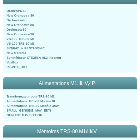
Orchestra-80
New Orchestra-80
Orchestra-85
New-Orchestre-85
Orchestra-90
New Orchestre-90
VS-100 TRS-80 M1
VS-100 TRS-80 M3
SYNPAT de PENTASONIC
New SYNPAT
Synthétiseur CTS256A-AL2 inconnu
VoxBox
RE-VOX_BOX
Alimentations M1,III,IV,4P
Transformateur pour TRS-80 M1
Alimentations TRS-80 Modèle III
Alimentations TRS-80 Modèle 4/4P
SMALL_GENUINE_MAV_ED'N
GENUINE MAV EDITION
Mémoires TRS-80 M1/III/IV