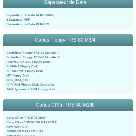
Séparateur de Data
Séparateur de Data AEROCOMP
Séparateur MI²F
Séparateur de Data PERCOM
Cartes Floppy TRS-80 M3/4
Contrôleur Floppy TRS-80 Modèle III
Contrôleur Floppy TRS-80 Modèle IV
HOLMES DX-3DL Floppy Disk
CUMANA Floppy Disk
AEROCOMP Floppy Disk
MTI floppy Disk
New_M3-4_FDC
APPARAT Floppy Disk Controller
J&M Systems JFD-III Floppy disk
Cartes CP/m TRS-80 M1/III
Carte CP/m "PENTASONIC"
Carte CP/m "OMIKRON MAPPER I"
New-MAPPER I
OMIKRON MAPPER III/64
New-MAPPER III/64