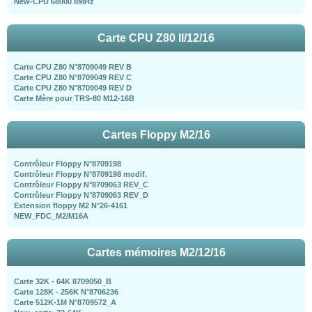
New-CPU 68000 8MHz
Carte CPU Z80 II/12/16
Carte CPU Z80 N°8709049 REV B
Carte CPU Z80 N°8709049 REV C
Carte CPU Z80 N°8709049 REV D
Carte Mère pour TRS-80 M12-16B
Cartes Floppy M2/16
Contrôleur Floppy N°8709198
Contrôleur Floppy N°8709198 modif.
Contrôleur Floppy N°8709063 REV_C
Contrôleur Floppy N°8709063 REV_D
Extension floppy M2 N°26-4161
NEW_FDC_M2/M16A
Cartes mémoires M2/12/16
Carte 32K - 64K 8709050_B
Carte 128K - 256K N°8706236
Carte 512K-1M N°8709572_A