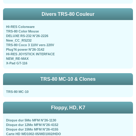
Divers TRS-80 Couleur
HI-RES Colorware
TRS-80 Color Mouse
DELUXE RS-232 N°26-2226
New_CC_RS232
TRS-80 Coco 3 110V vers 220V
Plug'N power N°26-3142
HI-RES JOYSTICK INTERFACE
NEW_RE-MAX
X-Pad GT-116
TRS-80 MC-10 & Clones
TRS-80 MC-10
Floppy, HD, K7
Disque dur 5Mo MFM N°26-1130
Disque dur 12Mo MFM N°26-4152
Disque dur 15Mo MFM N°26-4155
Carte HD WD1002-05/WD1002/HDO