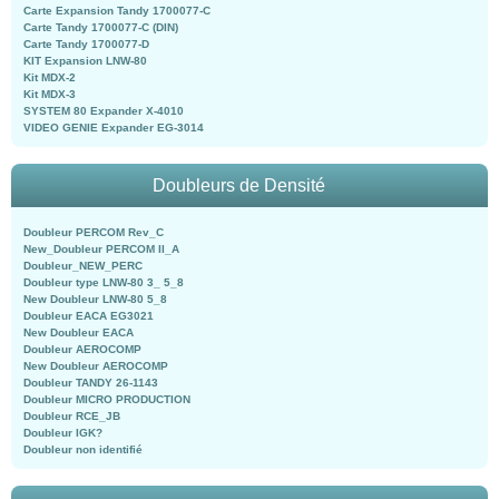
Carte Expansion Tandy 1700077-C
Carte Tandy 1700077-C (DIN)
Carte Tandy 1700077-D
KIT Expansion LNW-80
Kit MDX-2
Kit MDX-3
SYSTEM 80 Expander X-4010
VIDEO GENIE Expander EG-3014
Doubleurs de Densité
Doubleur PERCOM Rev_C
New_Doubleur PERCOM II_A
Doubleur_NEW_PERC
Doubleur type LNW-80 3_ 5_8
New Doubleur LNW-80 5_8
Doubleur EACA EG3021
New Doubleur EACA
Doubleur AEROCOMP
New Doubleur AEROCOMP
Doubleur TANDY 26-1143
Doubleur MICRO PRODUCTION
Doubleur RCE_JB
Doubleur IGK?
Doubleur non identifié