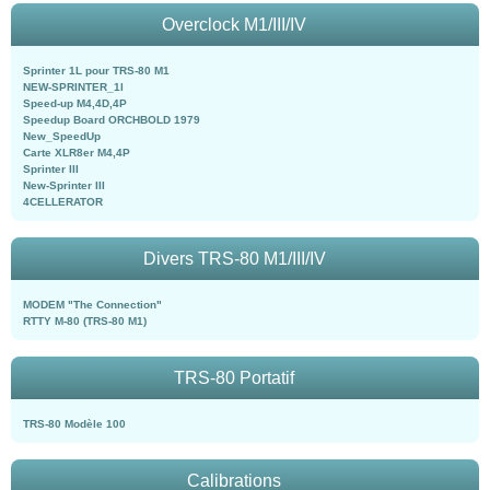
Overclock M1/III/IV
Sprinter 1L pour TRS-80 M1
NEW-SPRINTER_1l
Speed-up M4,4D,4P
Speedup Board ORCHBOLD 1979
New_SpeedUp
Carte XLR8er M4,4P
Sprinter III
New-Sprinter III
4CELLERATOR
Divers TRS-80 M1/III/IV
MODEM "The Connection"
RTTY M-80 (TRS-80 M1)
TRS-80 Portatif
TRS-80 Modèle 100
Calibrations