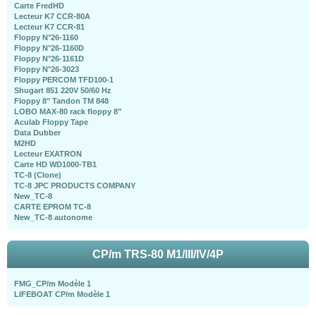
Carte FredHD
Lecteur K7 CCR-80A
Lecteur K7 CCR-81
Floppy N°26-1160
Floppy N°26-1160D
Floppy N°26-1161D
Floppy N°26-3023
Floppy PERCOM TFD100-1
Shugart 851 220V 50/60 Hz
Floppy 8" Tandon TM 848
LOBO MAX-80 rack floppy 8"
Aculab Floppy Tape
Data Dubber
M2HD
Lecteur EXATRON
Carte HD WD1000-TB1
TC-8 (Clone)
TC-8 JPC PRODUCTS COMPANY
New_TC-8
CARTE EPROM TC-8
New_TC-8 autonome
CP/m TRS-80 M1/III/IV/4P
FMG_CP/m Modèle 1
LIFEBOAT CP/m Modèle 1