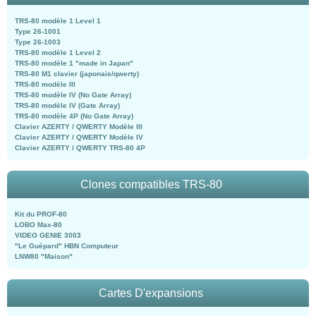
TRS-80 modèle 1 Level 1
Type 26-1001
Type 26-1003
TRS-80 modèle 1 Level 2
TRS-80 modèle 1 "made in Japan"
TRS-80 M1 clavier (japonais/qwerty)
TRS-80 modèle III
TRS-80 modèle IV (No Gate Array)
TRS-80 modèle IV (Gate Array)
TRS-80 modèle 4P (No Gate Array)
Clavier AZERTY / QWERTY Modèle III
Clavier AZERTY / QWERTY Modèle IV
Clavier AZERTY / QWERTY TRS-80 4P
Clones compatibles TRS-80
Kit du PROF-80
LOBO Max-80
VIDEO GENIE 3003
"Le Guépard" HBN Computeur
LNW80 "Maison"
Cartes D'expansions