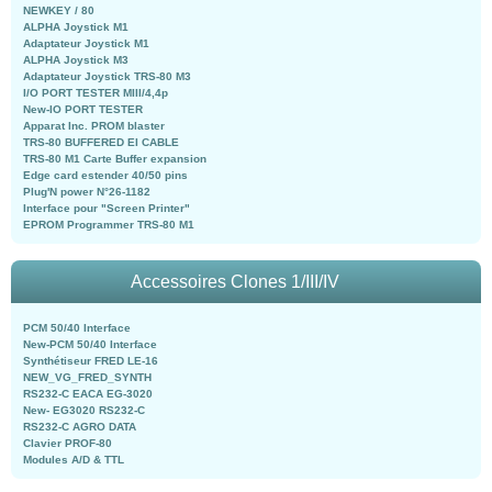
NEWKEY / 80
ALPHA Joystick M1
Adaptateur Joystick M1
ALPHA Joystick M3
Adaptateur Joystick TRS-80 M3
I/O PORT TESTER MIII/4,4p
New-IO PORT TESTER
Apparat Inc. PROM blaster
TRS-80 BUFFERED EI CABLE
TRS-80 M1 Carte Buffer expansion
Edge card estender 40/50 pins
Plug'N power N°26-1182
Interface pour "Screen Printer"
EPROM Programmer TRS-80 M1
Accessoires Clones 1/III/IV
PCM 50/40 Interface
New-PCM 50/40 Interface
Synthétiseur FRED LE-16
NEW_VG_FRED_SYNTH
RS232-C EACA EG-3020
New- EG3020 RS232-C
RS232-C AGRO DATA
Clavier PROF-80
Modules A/D & TTL