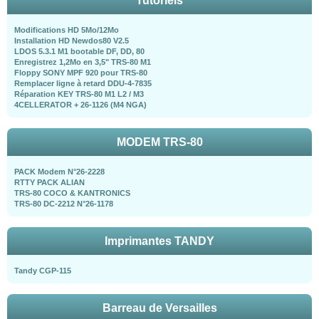
Tutoriels
Modifications HD 5Mo/12Mo
Installation HD Newdos80 V2.5
LDOS 5.3.1 M1 bootable DF, DD, 80
Enregistrez 1,2Mo en 3,5" TRS-80 M1
Floppy SONY MPF 920 pour TRS-80
Remplacer ligne à retard DDU-4-7835
Réparation KEY TRS-80 M1 L2 / M3
4CELLERATOR + 26-1126 (M4 NGA)
MODEM TRS-80
PACK Modem N°26-2228
RTTY PACK ALIAN
TRS-80 COCO & KANTRONICS
TRS-80 DC-2212 N°26-1178
Imprimantes TANDY
Tandy CGP-115
Barreau de Versailles