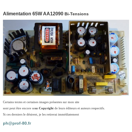
Alimentation 65W AA12090
Bi-Tensions
Certains textes et certaines images présentes sur mon site
sont peut être encore so
u
s
Copyright
de leurs éditeurs et auteurs respectifs.
Si ces derniers le désirent, je les retirerai immédiatement
ph@prof-80.fr