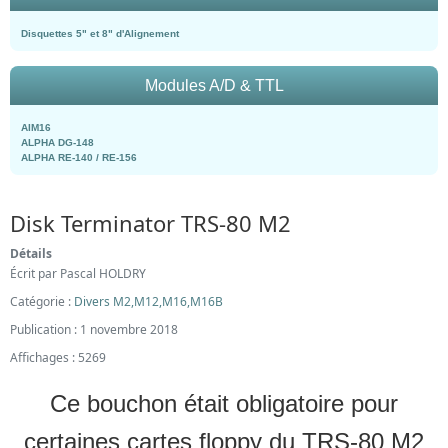
Disquettes 5" et 8" d'Alignement
Modules A/D & TTL
AIM16
ALPHA DG-148
ALPHA RE-140 / RE-156
Disk Terminator TRS-80 M2
Détails
Écrit par
Pascal HOLDRY
Catégorie :
Divers M2,M12,M16,M16B
Publication : 1 novembre 2018
Affichages : 5269
Ce bouchon était obligatoire pour
certaines cartes floppy du TRS-80 M2