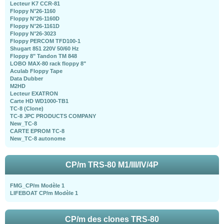
Lecteur K7 CCR-81
Floppy N°26-1160
Floppy N°26-1160D
Floppy N°26-1161D
Floppy N°26-3023
Floppy PERCOM TFD100-1
Shugart 851 220V 50/60 Hz
Floppy 8" Tandon TM 848
LOBO MAX-80 rack floppy 8"
Aculab Floppy Tape
Data Dubber
M2HD
Lecteur EXATRON
Carte HD WD1000-TB1
TC-8 (Clone)
TC-8 JPC PRODUCTS COMPANY
New_TC-8
CARTE EPROM TC-8
New_TC-8 autonome
CP/m TRS-80 M1/III/IV/4P
FMG_CP/m Modèle 1
LIFEBOAT CP/m Modèle 1
CP/m des clones TRS-80