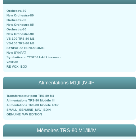
Orchestra-80
New Orchestra-80
Orchestra-85
New-Orchestre-85
Orchestra-90
New Orchestre-90
VS-100 TRS-80 M1
VS-100 TRS-80 M3
SYNPAT de PENTASONIC
New SYNPAT
Synthétiseur CTS256A-AL2 inconnu
VoxBox
RE-VOX_BOX
Alimentations M1,III,IV,4P
Transformateur pour TRS-80 M1
Alimentations TRS-80 Modèle III
Alimentations TRS-80 Modèle 4/4P
SMALL_GENUINE_MAV_ED'N
GENUINE MAV EDITION
Mémoires TRS-80 M1/III/IV