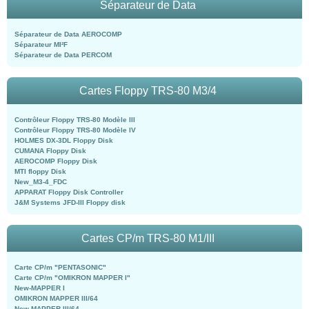
Séparateur de Data
Séparateur de Data AEROCOMP
Séparateur MI²F
Séparateur de Data PERCOM
Cartes Floppy TRS-80 M3/4
Contrôleur Floppy TRS-80 Modèle III
Contrôleur Floppy TRS-80 Modèle IV
HOLMES DX-3DL Floppy Disk
CUMANA Floppy Disk
AEROCOMP Floppy Disk
MTI floppy Disk
New_M3-4_FDC
APPARAT Floppy Disk Controller
J&M Systems JFD-III Floppy disk
Cartes CP/m TRS-80 M1/III
Carte CP/m "PENTASONIC"
Carte CP/m "OMIKRON MAPPER I"
New-MAPPER I
OMIKRON MAPPER III/64
New-MAPPER III/64