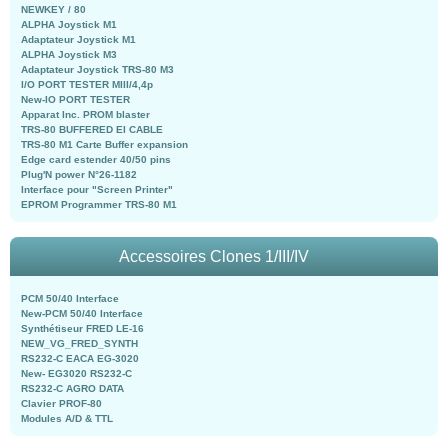
NEWKEY / 80
ALPHA Joystick M1
Adaptateur Joystick M1
ALPHA Joystick M3
Adaptateur Joystick TRS-80 M3
I/O PORT TESTER MIII/4,4p
New-IO PORT TESTER
Apparat Inc. PROM blaster
TRS-80 BUFFERED EI CABLE
TRS-80 M1 Carte Buffer expansion
Edge card estender 40/50 pins
Plug'N power N°26-1182
Interface pour "Screen Printer"
EPROM Programmer TRS-80 M1
Accessoires Clones 1/III/IV
PCM 50/40 Interface
New-PCM 50/40 Interface
Synthétiseur FRED LE-16
NEW_VG_FRED_SYNTH
RS232-C EACA EG-3020
New- EG3020 RS232-C
RS232-C AGRO DATA
Clavier PROF-80
Modules A/D & TTL