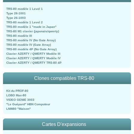
TRS-80 modèle 1 Level 1
Type 26-1001
Type 26-1003
TRS-80 modèle 1 Level 2
TRS-80 modèle 1 "made in Japan"
TRS-80 M1 clavier (japonais/qwerty)
TRS-80 modèle III
TRS-80 modèle IV (No Gate Array)
TRS-80 modèle IV (Gate Array)
TRS-80 modèle 4P (No Gate Array)
Clavier AZERTY / QWERTY Modèle III
Clavier AZERTY / QWERTY Modèle IV
Clavier AZERTY / QWERTY TRS-80 4P
Clones compatibles TRS-80
Kit du PROF-80
LOBO Max-80
VIDEO GENIE 3003
"Le Guépard" HBN Computeur
LNW80 "Maison"
Cartes D'expansions