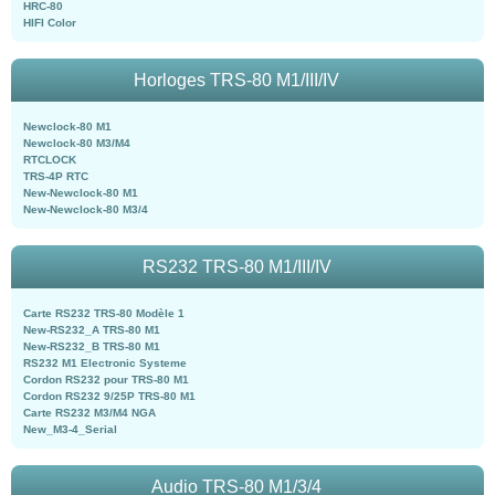
HRC-80
HIFI Color
Horloges TRS-80 M1/III/IV
Newclock-80 M1
Newclock-80 M3/M4
RTCLOCK
TRS-4P RTC
New-Newclock-80 M1
New-Newclock-80 M3/4
RS232 TRS-80 M1/III/IV
Carte RS232 TRS-80 Modèle 1
New-RS232_A TRS-80 M1
New-RS232_B TRS-80 M1
RS232 M1 Electronic Systeme
Cordon RS232 pour TRS-80 M1
Cordon RS232 9/25P TRS-80 M1
Carte RS232 M3/M4 NGA
New_M3-4_Serial
Audio TRS-80 M1/3/4