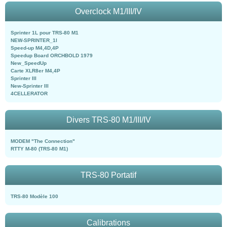
Overclock M1/III/IV
Sprinter 1L pour TRS-80 M1
NEW-SPRINTER_1l
Speed-up M4,4D,4P
Speedup Board ORCHBOLD 1979
New_SpeedUp
Carte XLR8er M4,4P
Sprinter III
New-Sprinter III
4CELLERATOR
Divers TRS-80 M1/III/IV
MODEM "The Connection"
RTTY M-80 (TRS-80 M1)
TRS-80 Portatif
TRS-80 Modèle 100
Calibrations