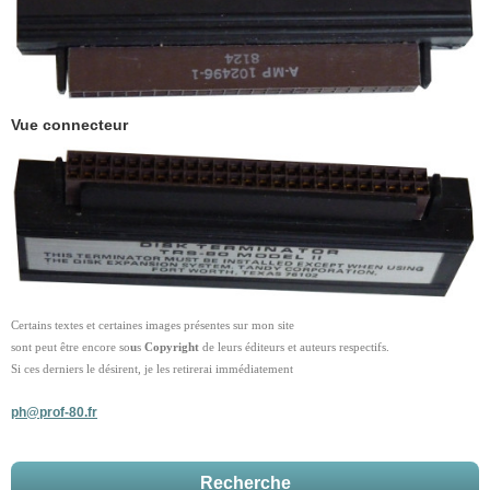
Vue connecteur
Certains textes et certaines images présentes sur mon site
sont peut être encore so
u
s
Copyright
de leurs éditeurs et auteurs respectifs.
Si ces derniers le désirent, je les retirerai immédiatement
ph@prof-80.fr
Recherche