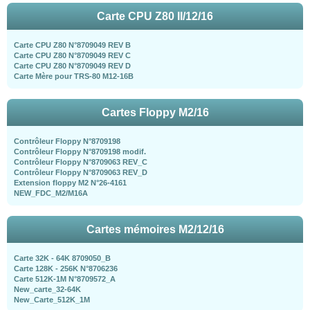
Carte CPU Z80 II/12/16
Carte CPU Z80 N°8709049 REV B
Carte CPU Z80 N°8709049 REV C
Carte CPU Z80 N°8709049 REV D
Carte Mère pour TRS-80 M12-16B
Cartes Floppy M2/16
Contrôleur Floppy N°8709198
Contrôleur Floppy N°8709198 modif.
Contrôleur Floppy N°8709063 REV_C
Contrôleur Floppy N°8709063 REV_D
Extension floppy M2 N°26-4161
NEW_FDC_M2/M16A
Cartes mémoires M2/12/16
Carte 32K - 64K 8709050_B
Carte 128K - 256K N°8706236
Carte 512K-1M N°8709572_A
New_carte_32-64K
New_Carte_512K_1M