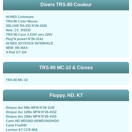
Divers TRS-80 Couleur
HI-RES Colorware
TRS-80 Color Mouse
DELUXE RS-232 N°26-2226
New_CC_RS232
TRS-80 Coco 3 110V vers 220V
Plug'N power N°26-3142
HI-RES JOYSTICK INTERFACE
NEW_RE-MAX
X-Pad GT-116
TRS-80 MC-10 & Clones
TRS-80 MC-10
Floppy, HD, K7
Disque dur 5Mo MFM N°26-1130
Disque dur 12Mo MFM N°26-4152
Disque dur 15Mo MFM N°26-4155
Carte HD WD1002-05/WD1002/HDO
Carte FredHD
Lecteur K7 CCR-80A