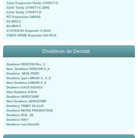
Carte Expansion Tandy 1700077-C
Carte Tandy 1700077-C (DIN)
Carte Tandy 1700077-D
KIT Expansion LNW-80
Kit MDX-2
Kit MDX-3
SYSTEM 80 Expander X-4010
VIDEO GENIE Expander EG-3014
Doubleurs de Densité
Doubleur PERCOM Rev_C
New_Doubleur PERCOM II_A
Doubleur_NEW_PERC
Doubleur type LNW-80 3_ 5_8
New Doubleur LNW-80 5_8
Doubleur EACA EG3021
New Doubleur EACA
Doubleur AEROCOMP
New Doubleur AEROCOMP
Doubleur TANDY 26-1143
Doubleur MICRO PRODUCTION
Doubleur RCE_JB
Doubleur IGK?
Doubleur non identifié