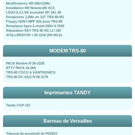
Modifications HD 5Mo/12Mo
Installation HD Newdos80 V2.5
LDOS 5.3.1 M1 bootable DF, DD, 80
Enregistrez 1,2Mo en 3,5" TRS-80 M1
Floppy SONY MPF 920 pour TRS-80
Remplacer ligne à retard DDU-4-7835
Réparation KEY TRS-80 M1 L2 / M3
4CELLERATOR + 26-1126 (M4 NGA)
MODEM TRS-80
PACK Modem N°26-2228
RTTY PACK ALIAN
TRS-80 COCO & KANTRONICS
TRS-80 DC-2212 N°26-1178
Imprimantes TANDY
Tandy CGP-115
Barreau de Versailles
Tribunal de proximité de POISSY