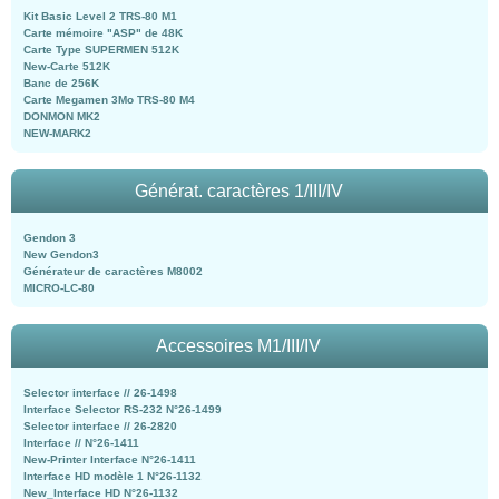
Kit Basic Level 2 TRS-80 M1
Carte mémoire "ASP" de 48K
Carte Type SUPERMEN 512K
New-Carte 512K
Banc de 256K
Carte Megamen 3Mo TRS-80 M4
DONMON MK2
NEW-MARK2
Générat. caractères 1/III/IV
Gendon 3
New Gendon3
Générateur de caractères M8002
MICRO-LC-80
Accessoires M1/III/IV
Selector interface // 26-1498
Interface Selector RS-232 N°26-1499
Selector interface // 26-2820
Interface // N°26-1411
New-Printer Interface N°26-1411
Interface HD modèle 1 N°26-1132
New_Interface HD N°26-1132