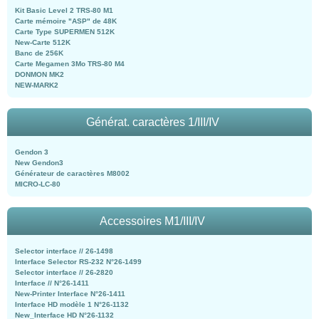
Kit Basic Level 2 TRS-80 M1
Carte mémoire "ASP" de 48K
Carte Type SUPERMEN 512K
New-Carte 512K
Banc de 256K
Carte Megamen 3Mo TRS-80 M4
DONMON MK2
NEW-MARK2
Générat. caractères 1/III/IV
Gendon 3
New Gendon3
Générateur de caractères M8002
MICRO-LC-80
Accessoires M1/III/IV
Selector interface // 26-1498
Interface Selector RS-232 N°26-1499
Selector interface // 26-2820
Interface // N°26-1411
New-Printer Interface N°26-1411
Interface HD modèle 1 N°26-1132
New_Interface HD N°26-1132