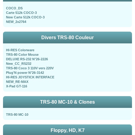
COCO_DS
Carte 512k COCO-3
New Carte 512k COCO-3
NEW_2x2764
Divers TRS-80 Couleur
HI-RES Colorware
TRS-80 Color Mouse
DELUXE RS-232 N°26-2226
New_CC_RS232
TRS-80 Coco 3 110V vers 220V
Plug'N power N°26-3142
HI-RES JOYSTICK INTERFACE
NEW_RE-MAX
X-Pad GT-116
TRS-80 MC-10 & Clones
TRS-80 MC-10
Floppy, HD, K7