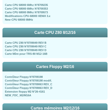
Carte CPU 68000 6Mhz N°8709235
Carte CPU 68000 6Mhz N°8709353
Carte CPU 68000 8Mhz N°8709573
Modifications CPU-68000 XENIX 3.x
New-CPU 68000 8MHz
Carte CPU Z80 II/12/16
Carte CPU Z80 N°8709049 REV B
Carte CPU Z80 N°8709049 REV C
Carte CPU Z80 N°8709049 REV D
Carte Mère pour TRS-80 M12-16B
Cartes Floppy M2/16
Contrôleur Floppy N°8709198
Contrôleur Floppy N°8709198 modif.
Contrôleur Floppy N°8709063 REV_C
Contrôleur Floppy N°8709063 REV_D
Extension floppy M2 N°26-4161
NEW_FDC_M2/M16A
Cartes mémoires M2/12/16