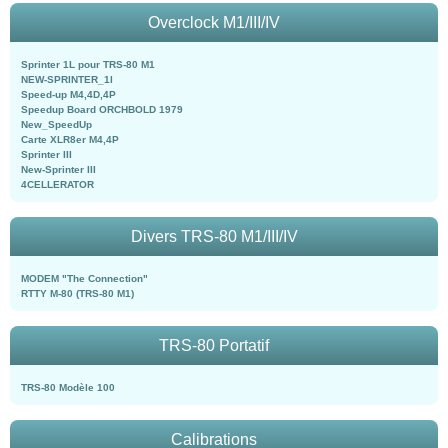
Overclock M1/III/IV
Sprinter 1L pour TRS-80 M1
NEW-SPRINTER_1l
Speed-up M4,4D,4P
Speedup Board ORCHBOLD 1979
New_SpeedUp
Carte XLR8er M4,4P
Sprinter III
New-Sprinter III
4CELLERATOR
Divers TRS-80 M1/III/IV
MODEM "The Connection"
RTTY M-80 (TRS-80 M1)
TRS-80 Portatif
TRS-80 Modèle 100
Calibrations