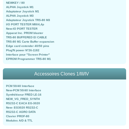
NEWKEY / 80
ALPHA Joystick M1
Adaptateur Joystick M1
ALPHA Joystick M3
Adaptateur Joystick TRS-80 M3
I/O PORT TESTER MIII/4,4p
New-IO PORT TESTER
Apparat Inc. PROM blaster
TRS-80 BUFFERED EI CABLE
TRS-80 M1 Carte Buffer expansion
Edge card estender 40/50 pins
Plug'N power N°26-1182
Interface pour "Screen Printer"
EPROM Programmer TRS-80 M1
Accessoires Clones 1/III/IV
PCM 50/40 Interface
New-PCM 50/40 Interface
Synthétiseur FRED LE-16
NEW_VG_FRED_SYNTH
RS232-C EACA EG-3020
New- EG3020 RS232-C
RS232-C AGRO DATA
Clavier PROF-80
Modules A/D & TTL