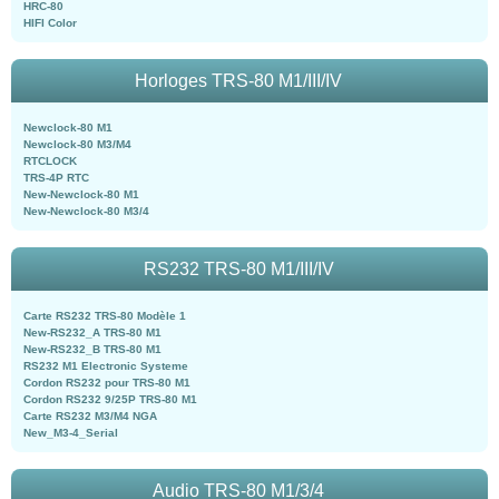
HRC-80
HIFI Color
Horloges TRS-80 M1/III/IV
Newclock-80 M1
Newclock-80 M3/M4
RTCLOCK
TRS-4P RTC
New-Newclock-80 M1
New-Newclock-80 M3/4
RS232 TRS-80 M1/III/IV
Carte RS232 TRS-80 Modèle 1
New-RS232_A TRS-80 M1
New-RS232_B TRS-80 M1
RS232 M1 Electronic Systeme
Cordon RS232 pour TRS-80 M1
Cordon RS232 9/25P TRS-80 M1
Carte RS232 M3/M4 NGA
New_M3-4_Serial
Audio TRS-80 M1/3/4