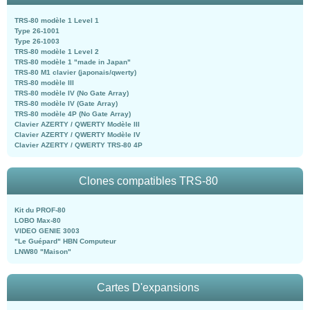
TRS-80 modèle 1 Level 1
Type 26-1001
Type 26-1003
TRS-80 modèle 1 Level 2
TRS-80 modèle 1 "made in Japan"
TRS-80 M1 clavier (japonais/qwerty)
TRS-80 modèle III
TRS-80 modèle IV (No Gate Array)
TRS-80 modèle IV (Gate Array)
TRS-80 modèle 4P (No Gate Array)
Clavier AZERTY / QWERTY Modèle III
Clavier AZERTY / QWERTY Modèle IV
Clavier AZERTY / QWERTY TRS-80 4P
Clones compatibles TRS-80
Kit du PROF-80
LOBO Max-80
VIDEO GENIE 3003
"Le Guépard" HBN Computeur
LNW80 "Maison"
Cartes D'expansions