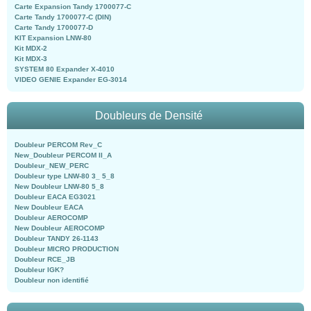
Carte Expansion Tandy 1700077-C
Carte Tandy 1700077-C (DIN)
Carte Tandy 1700077-D
KIT Expansion LNW-80
Kit MDX-2
Kit MDX-3
SYSTEM 80 Expander X-4010
VIDEO GENIE Expander EG-3014
Doubleurs de Densité
Doubleur PERCOM Rev_C
New_Doubleur PERCOM II_A
Doubleur_NEW_PERC
Doubleur type LNW-80 3_ 5_8
New Doubleur LNW-80 5_8
Doubleur EACA EG3021
New Doubleur EACA
Doubleur AEROCOMP
New Doubleur AEROCOMP
Doubleur TANDY 26-1143
Doubleur MICRO PRODUCTION
Doubleur RCE_JB
Doubleur IGK?
Doubleur non identifié