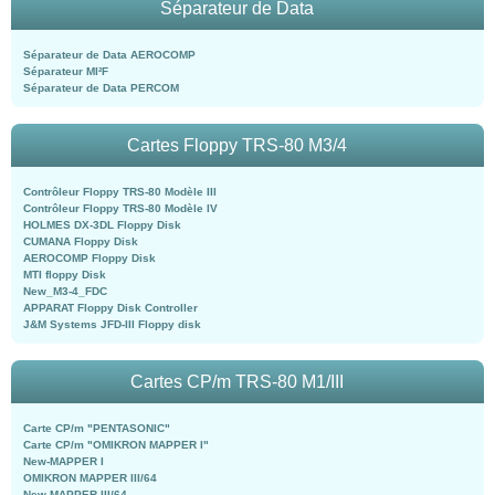
Séparateur de Data
Séparateur de Data AEROCOMP
Séparateur MI²F
Séparateur de Data PERCOM
Cartes Floppy TRS-80 M3/4
Contrôleur Floppy TRS-80 Modèle III
Contrôleur Floppy TRS-80 Modèle IV
HOLMES DX-3DL Floppy Disk
CUMANA Floppy Disk
AEROCOMP Floppy Disk
MTI floppy Disk
New_M3-4_FDC
APPARAT Floppy Disk Controller
J&M Systems JFD-III Floppy disk
Cartes CP/m TRS-80 M1/III
Carte CP/m "PENTASONIC"
Carte CP/m "OMIKRON MAPPER I"
New-MAPPER I
OMIKRON MAPPER III/64
New-MAPPER III/64