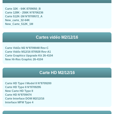
Carte 32K - 64K 8709050_B
Carte 128K - 256K N°8706236
Carte 512K-1M N°8709572_A
New_carte_32-64K
New_Carte_512K_1M
Cartes vidéo M2/12/16
Carte Vidéo M2 N°8709048 Rev-C
Carte Vidéo M12/16 870928 Rev-A1
Carte Graphics Upgrade Kit 26-4104
New Hi-Res Graphic 26-4104
Carte HD M2/12/16
Carte HD Type I Model II N°8709200
Carte HD Type II N°8709295
New Carte HD Type II
Carte HD N°8709474
Carte Interface DOM M2/12/16
Interface MFM Type 4