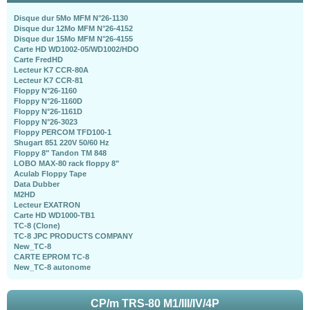
Disque dur 5Mo MFM N°26-1130
Disque dur 12Mo MFM N°26-4152
Disque dur 15Mo MFM N°26-4155
Carte HD WD1002-05/WD1002/HDO
Carte FredHD
Lecteur K7 CCR-80A
Lecteur K7 CCR-81
Floppy N°26-1160
Floppy N°26-1160D
Floppy N°26-1161D
Floppy N°26-3023
Floppy PERCOM TFD100-1
Shugart 851 220V 50/60 Hz
Floppy 8" Tandon TM 848
LOBO MAX-80 rack floppy 8"
Aculab Floppy Tape
Data Dubber
M2HD
Lecteur EXATRON
Carte HD WD1000-TB1
TC-8 (Clone)
TC-8 JPC PRODUCTS COMPANY
New_TC-8
CARTE EPROM TC-8
New_TC-8 autonome
CP/m TRS-80 M1/III/IV/4P