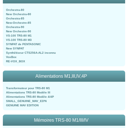
Orchestra-80
New Orchestra-80
Orchestra-85
New-Orchestre-85
Orchestra-90
New Orchestre-90
VS-100 TRS-80 M1
VS-100 TRS-80 M3
SYNPAT de PENTASONIC
New SYNPAT
Synthétiseur CTS256A-AL2 inconnu
VoxBox
RE-VOX_BOX
Alimentations M1,III,IV,4P
Transformateur pour TRS-80 M1
Alimentations TRS-80 Modèle III
Alimentations TRS-80 Modèle 4/4P
SMALL_GENUINE_MAV_ED'N
GENUINE MAV EDITION
Mémoires TRS-80 M1/III/IV