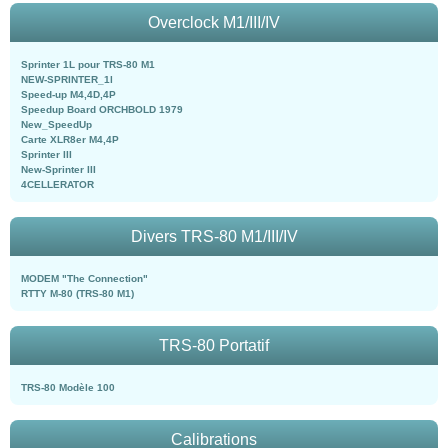
Overclock M1/III/IV
Sprinter 1L pour TRS-80 M1
NEW-SPRINTER_1l
Speed-up M4,4D,4P
Speedup Board ORCHBOLD 1979
New_SpeedUp
Carte XLR8er M4,4P
Sprinter III
New-Sprinter III
4CELLERATOR
Divers TRS-80 M1/III/IV
MODEM "The Connection"
RTTY M-80 (TRS-80 M1)
TRS-80 Portatif
TRS-80 Modèle 100
Calibrations