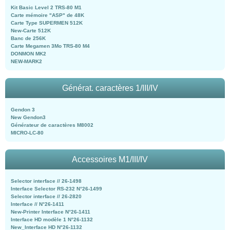
Kit Basic Level 2 TRS-80 M1
Carte mémoire "ASP" de 48K
Carte Type SUPERMEN 512K
New-Carte 512K
Banc de 256K
Carte Megamen 3Mo TRS-80 M4
DONMON MK2
NEW-MARK2
Générat. caractères 1/III/IV
Gendon 3
New Gendon3
Générateur de caractères M8002
MICRO-LC-80
Accessoires M1/III/IV
Selector interface // 26-1498
Interface Selector RS-232 N°26-1499
Selector interface // 26-2820
Interface // N°26-1411
New-Printer Interface N°26-1411
Interface HD modèle 1 N°26-1132
New_Interface HD N°26-1132