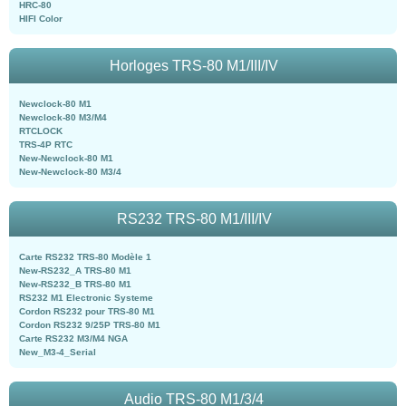
HRC-80
HIFI Color
Horloges TRS-80 M1/III/IV
Newclock-80 M1
Newclock-80 M3/M4
RTCLOCK
TRS-4P RTC
New-Newclock-80 M1
New-Newclock-80 M3/4
RS232 TRS-80 M1/III/IV
Carte RS232 TRS-80 Modèle 1
New-RS232_A TRS-80 M1
New-RS232_B TRS-80 M1
RS232 M1 Electronic Systeme
Cordon RS232 pour TRS-80 M1
Cordon RS232 9/25P TRS-80 M1
Carte RS232 M3/M4 NGA
New_M3-4_Serial
Audio TRS-80 M1/3/4