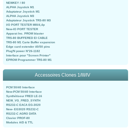
NEWKEY / 80
ALPHA Joystick M1
Adaptateur Joystick M1
ALPHA Joystick M3
Adaptateur Joystick TRS-80 M3
I/O PORT TESTER MIII/4,4p
New-IO PORT TESTER
Apparat Inc. PROM blaster
TRS-80 BUFFERED EI CABLE
TRS-80 M1 Carte Buffer expansion
Edge card estender 40/50 pins
Plug'N power N°26-1182
Interface pour "Screen Printer"
EPROM Programmer TRS-80 M1
Accessoires Clones 1/III/IV
PCM 50/40 Interface
New-PCM 50/40 Interface
Synthétiseur FRED LE-16
NEW_VG_FRED_SYNTH
RS232-C EACA EG-3020
New- EG3020 RS232-C
RS232-C AGRO DATA
Clavier PROF-80
Modules A/D & TTL