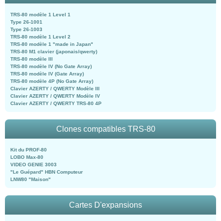
TRS-80 modèle 1 Level 1
Type 26-1001
Type 26-1003
TRS-80 modèle 1 Level 2
TRS-80 modèle 1 "made in Japan"
TRS-80 M1 clavier (japonais/qwerty)
TRS-80 modèle III
TRS-80 modèle IV (No Gate Array)
TRS-80 modèle IV (Gate Array)
TRS-80 modèle 4P (No Gate Array)
Clavier AZERTY / QWERTY Modèle III
Clavier AZERTY / QWERTY Modèle IV
Clavier AZERTY / QWERTY TRS-80 4P
Clones compatibles TRS-80
Kit du PROF-80
LOBO Max-80
VIDEO GENIE 3003
"Le Guépard" HBN Computeur
LNW80 "Maison"
Cartes D'expansions