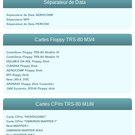
Séparateur de Data
Séparateur de Data AEROCOMP
Séparateur MI²F
Séparateur de Data PERCOM
Cartes Floppy TRS-80 M3/4
Contrôleur Floppy TRS-80 Modèle III
Contrôleur Floppy TRS-80 Modèle IV
HOLMES DX-3DL Floppy Disk
CUMANA Floppy Disk
AEROCOMP Floppy Disk
MTI floppy Disk
New_M3-4_FDC
APPARAT Floppy Disk Controller
J&M Systems JFD-III Floppy disk
Cartes CP/m TRS-80 M1/III
Carte CP/m "PENTASONIC"
Carte CP/m "OMIKRON MAPPER I"
New-MAPPER I
OMIKRON MAPPER III/64
New-MAPPER III/64