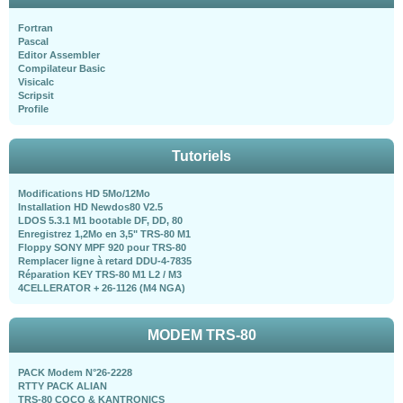
Fortran
Pascal
Editor Assembler
Compilateur Basic
Visicalc
Scripsit
Profile
Tutoriels
Modifications HD 5Mo/12Mo
Installation HD Newdos80 V2.5
LDOS 5.3.1 M1 bootable DF, DD, 80
Enregistrez 1,2Mo en 3,5" TRS-80 M1
Floppy SONY MPF 920 pour TRS-80
Remplacer ligne à retard DDU-4-7835
Réparation KEY TRS-80 M1 L2 / M3
4CELLERATOR + 26-1126 (M4 NGA)
MODEM TRS-80
PACK Modem N°26-2228
RTTY PACK ALIAN
TRS-80 COCO & KANTRONICS