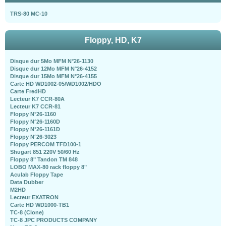
TRS-80 MC-10
Floppy, HD, K7
Disque dur 5Mo MFM N°26-1130
Disque dur 12Mo MFM N°26-4152
Disque dur 15Mo MFM N°26-4155
Carte HD WD1002-05/WD1002/HDO
Carte FredHD
Lecteur K7 CCR-80A
Lecteur K7 CCR-81
Floppy N°26-1160
Floppy N°26-1160D
Floppy N°26-1161D
Floppy N°26-3023
Floppy PERCOM TFD100-1
Shugart 851 220V 50/60 Hz
Floppy 8" Tandon TM 848
LOBO MAX-80 rack floppy 8"
Aculab Floppy Tape
Data Dubber
M2HD
Lecteur EXATRON
Carte HD WD1000-TB1
TC-8 (Clone)
TC-8 JPC PRODUCTS COMPANY