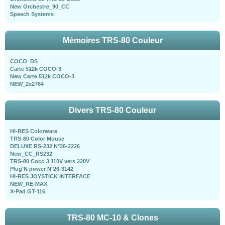
New Orchestre_90_CC
Speech Systems
Mémoires TRS-80 Couleur
COCO_DS
Carte 512k COCO-3
New Carte 512k COCO-3
NEW_2x2764
Divers TRS-80 Couleur
HI-RES Colorware
TRS-80 Color Mouse
DELUXE RS-232 N°26-2226
New_CC_RS232
TRS-80 Coco 3 110V vers 220V
Plug'N power N°26-3142
HI-RES JOYSTICK INTERFACE
NEW_RE-MAX
X-Pad GT-116
TRS-80 MC-10 & Clones