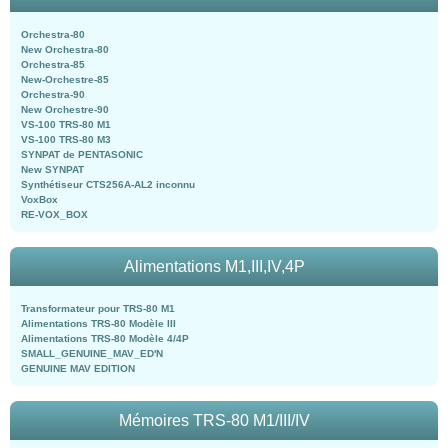
Orchestra-80
New Orchestra-80
Orchestra-85
New-Orchestre-85
Orchestra-90
New Orchestre-90
VS-100 TRS-80 M1
VS-100 TRS-80 M3
SYNPAT de PENTASONIC
New SYNPAT
Synthétiseur CTS256A-AL2 inconnu
VoxBox
RE-VOX_BOX
Alimentations M1,III,IV,4P
Transformateur pour TRS-80 M1
Alimentations TRS-80 Modèle III
Alimentations TRS-80 Modèle 4/4P
SMALL_GENUINE_MAV_ED'N
GENUINE MAV EDITION
Mémoires TRS-80 M1/III/IV