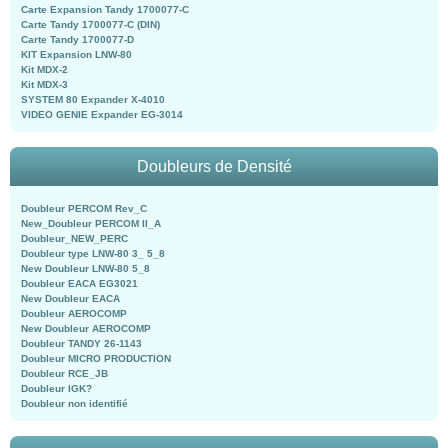
Carte Expansion Tandy 1700077-C
Carte Tandy 1700077-C (DIN)
Carte Tandy 1700077-D
KIT Expansion LNW-80
Kit MDX-2
Kit MDX-3
SYSTEM 80 Expander X-4010
VIDEO GENIE Expander EG-3014
Doubleurs de Densité
Doubleur PERCOM Rev_C
New_Doubleur PERCOM II_A
Doubleur_NEW_PERC
Doubleur type LNW-80 3_ 5_8
New Doubleur LNW-80 5_8
Doubleur EACA EG3021
New Doubleur EACA
Doubleur AEROCOMP
New Doubleur AEROCOMP
Doubleur TANDY 26-1143
Doubleur MICRO PRODUCTION
Doubleur RCE_JB
Doubleur IGK?
Doubleur non identifié