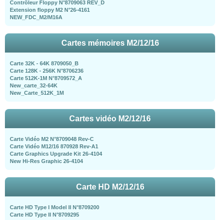
Contrôleur Floppy N°8709063 REV_D
Extension floppy M2 N°26-4161
NEW_FDC_M2/M16A
Cartes mémoires M2/12/16
Carte 32K - 64K 8709050_B
Carte 128K - 256K N°8706236
Carte 512K-1M N°8709572_A
New_carte_32-64K
New_Carte_512K_1M
Cartes vidéo M2/12/16
Carte Vidéo M2 N°8709048 Rev-C
Carte Vidéo M12/16 870928 Rev-A1
Carte Graphics Upgrade Kit 26-4104
New Hi-Res Graphic 26-4104
Carte HD M2/12/16
Carte HD Type I Model II N°8709200
Carte HD Type II N°8709295