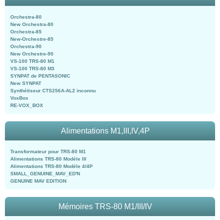
Orchestra-80
New Orchestra-80
Orchestra-85
New-Orchestre-85
Orchestra-90
New Orchestre-90
VS-100 TRS-80 M1
VS-100 TRS-80 M3
SYNPAT de PENTASONIC
New SYNPAT
Synthétiseur CTS256A-AL2 inconnu
VoxBox
RE-VOX_BOX
Alimentations M1,III,IV,4P
Transformateur pour TRS-80 M1
Alimentations TRS-80 Modèle III
Alimentations TRS-80 Modèle 4/4P
SMALL_GENUINE_MAV_ED'N
GENUINE MAV EDITION
Mémoires TRS-80 M1/III/IV