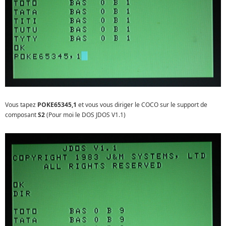
Vous tapez
POKE65345,1
et vous vous diriger le COCO sur le support de
composant
S2
(Pour moi le DOS JDOS V1.1)