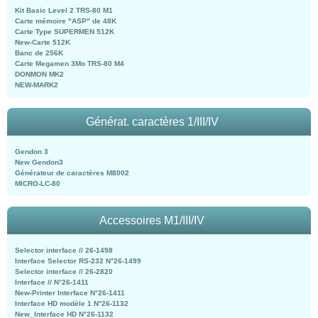
Kit Basic Level 2 TRS-80 M1
Carte mémoire "ASP" de 48K
Carte Type SUPERMEN 512K
New-Carte 512K
Banc de 256K
Carte Megamen 3Mo TRS-80 M4
DONMON MK2
NEW-MARK2
Générat. caractères 1/III/IV
Gendon 3
New Gendon3
Générateur de caractères M8002
MICRO-LC-80
Accessoires M1/III/IV
Selector interface // 26-1498
Interface Selector RS-232 N°26-1499
Selector interface // 26-2820
Interface // N°26-1411
New-Printer Interface N°26-1411
Interface HD modèle 1 N°26-1132
New_Interface HD N°26-1132