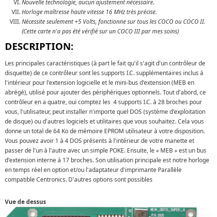
Nouvelle technologie, aucun ajustement nécessaire.
Horloge maîtresse haute vitesse 16 MHz très précise.
Nécessite seulement +5 Volts, fonctionne sur tous les COCO ou COCO II.
(Cette carte n'a pas été vérifié sur un COCO III par mes soins)
DESCRIPTION:
Les principales caractéristiques (à part le fait qu'il s'agit d'un contrôleur de
disquette) de ce contrôleur sont les supports I.C. supplémentaires inclus à
l'intérieur pour l'extension logicielle et le mini-bus d'extension (MEB en
abrégé), utilisé pour ajouter des périphériques optionnels. Tout d'abord, ce
contrôleur en a quatre, oui comptez les 4 supports I.C. à 28 broches pour
vous, l'utilisateur, peut installer n'importe quel DOS (système d'exploitation
de disque) ou d'autres logiciels et utilitaires que vous souhaitez. Cela vous
donne un total de 64 Ko de mémoire EPROM utilisateur à votre disposition.
Vous pouvez avoir 1 à 4 DOS présents à l'intérieur de votre manette et
passer de l'un à l'autre avec un simple POKE. Ensuite, le « MEB » est un bus
d'extension interne à 17 broches. Son utilisation principale est notre horloge
en temps réel en option et/ou l'adaptateur d'imprimante Parallèle
compatible Centronics. D'autres options sont possibles
Vue de dessus