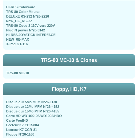
HI-RES Colorware
TRS-80 Color Mouse
DELUXE RS-232 N°26-2226
New_CC_RS232
TRS-80 Coco 3 110V vers 220V
Plug'N power N°26-3142
HI-RES JOYSTICK INTERFACE
NEW_RE-MAX
X-Pad GT-116
TRS-80 MC-10 & Clones
TRS-80 MC-10
Floppy, HD, K7
Disque dur 5Mo MFM N°26-1130
Disque dur 12Mo MFM N°26-4152
Disque dur 15Mo MFM N°26-4155
Carte HD WD1002-05/WD1002/HDO
Carte FredHD
Lecteur K7 CCR-80A
Lecteur K7 CCR-81
Floppy N°26-1160