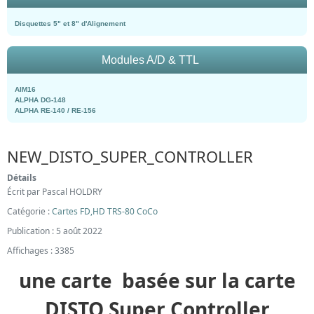
Disquettes 5" et 8" d'Alignement
Modules A/D & TTL
AIM16
ALPHA DG-148
ALPHA RE-140 / RE-156
NEW_DISTO_SUPER_CONTROLLER
Détails
Écrit par
Pascal HOLDRY
Catégorie :
Cartes FD,HD TRS-80 CoCo
Publication : 5 août 2022
Affichages : 3385
une carte basée sur la carte
DISTO Super Controller