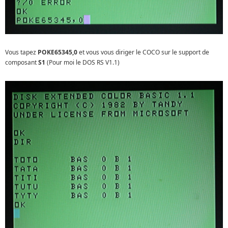
Vous tapez
POKE65345,0
et vous vous diriger le COCO sur le support de
composant
S1
(Pour moi le DOS RS V1.1)