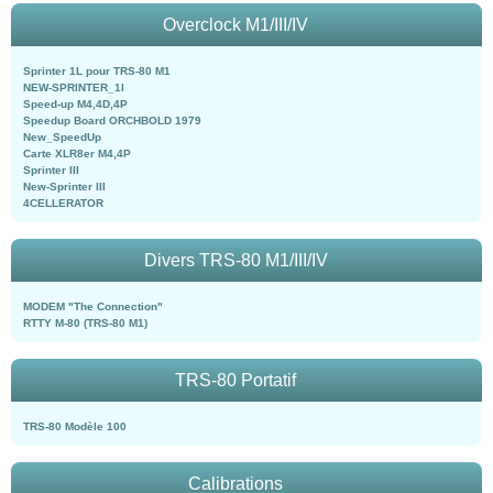
Overclock M1/III/IV
Sprinter 1L pour TRS-80 M1
NEW-SPRINTER_1l
Speed-up M4,4D,4P
Speedup Board ORCHBOLD 1979
New_SpeedUp
Carte XLR8er M4,4P
Sprinter III
New-Sprinter III
4CELLERATOR
Divers TRS-80 M1/III/IV
MODEM "The Connection"
RTTY M-80 (TRS-80 M1)
TRS-80 Portatif
TRS-80 Modèle 100
Calibrations