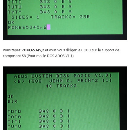
Vous tapez
POKE65345,2
et vous vous diriger le COCO sur le support de
composant
S3
(Pour moi le DOS ADOS V1.1)