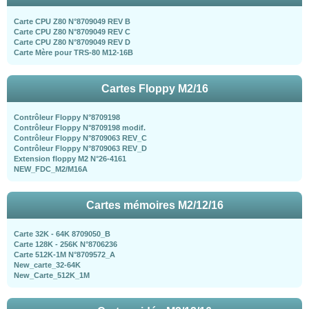
Carte CPU Z80 N°8709049 REV B
Carte CPU Z80 N°8709049 REV C
Carte CPU Z80 N°8709049 REV D
Carte Mère pour TRS-80 M12-16B
Cartes Floppy M2/16
Contrôleur Floppy N°8709198
Contrôleur Floppy N°8709198 modif.
Contrôleur Floppy N°8709063 REV_C
Contrôleur Floppy N°8709063 REV_D
Extension floppy M2 N°26-4161
NEW_FDC_M2/M16A
Cartes mémoires M2/12/16
Carte 32K - 64K 8709050_B
Carte 128K - 256K N°8706236
Carte 512K-1M N°8709572_A
New_carte_32-64K
New_Carte_512K_1M