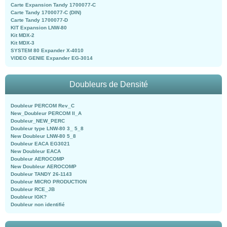
Carte Expansion Tandy 1700077-C
Carte Tandy 1700077-C (DIN)
Carte Tandy 1700077-D
KIT Expansion LNW-80
Kit MDX-2
Kit MDX-3
SYSTEM 80 Expander X-4010
VIDEO GENIE Expander EG-3014
Doubleurs de Densité
Doubleur PERCOM Rev_C
New_Doubleur PERCOM II_A
Doubleur_NEW_PERC
Doubleur type LNW-80 3_ 5_8
New Doubleur LNW-80 5_8
Doubleur EACA EG3021
New Doubleur EACA
Doubleur AEROCOMP
New Doubleur AEROCOMP
Doubleur TANDY 26-1143
Doubleur MICRO PRODUCTION
Doubleur RCE_JB
Doubleur IGK?
Doubleur non identifié