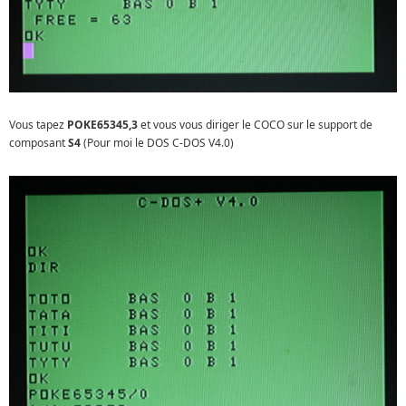
Vous tapez
POKE65345,3
et vous vous diriger le COCO sur le support de
composant
S4
(Pour moi le DOS C-DOS V4.0)