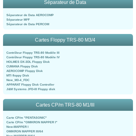
Séparateur de Data
Séparateur de Data AEROCOMP
Séparateur MI²F
Séparateur de Data PERCOM
Cartes Floppy TRS-80 M3/4
Contrôleur Floppy TRS-80 Modèle III
Contrôleur Floppy TRS-80 Modèle IV
HOLMES DX-3DL Floppy Disk
CUMANA Floppy Disk
AEROCOMP Floppy Disk
MTI floppy Disk
New_M3-4_FDC
APPARAT Floppy Disk Controller
J&M Systems JFD-III Floppy disk
Cartes CP/m TRS-80 M1/III
Carte CP/m "PENTASONIC"
Carte CP/m "OMIKRON MAPPER I"
New-MAPPER I
OMIKRON MAPPER III/64
New-MAPPER III/64