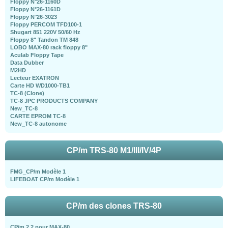
Floppy N°26-1160D
Floppy N°26-1161D
Floppy N°26-3023
Floppy PERCOM TFD100-1
Shugart 851 220V 50/60 Hz
Floppy 8" Tandon TM 848
LOBO MAX-80 rack floppy 8"
Aculab Floppy Tape
Data Dubber
M2HD
Lecteur EXATRON
Carte HD WD1000-TB1
TC-8 (Clone)
TC-8 JPC PRODUCTS COMPANY
New_TC-8
CARTE EPROM TC-8
New_TC-8 autonome
CP/m TRS-80 M1/III/IV/4P
FMG_CP/m Modèle 1
LIFEBOAT CP/m Modèle 1
CP/m des clones TRS-80
CP/m 2.2 pour MAX-80