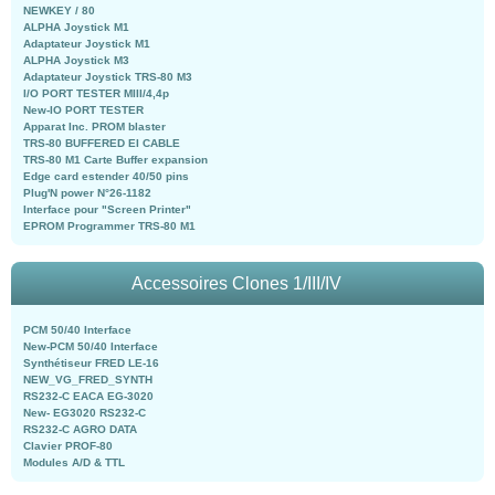
NEWKEY / 80
ALPHA Joystick M1
Adaptateur Joystick M1
ALPHA Joystick M3
Adaptateur Joystick TRS-80 M3
I/O PORT TESTER MIII/4,4p
New-IO PORT TESTER
Apparat Inc. PROM blaster
TRS-80 BUFFERED EI CABLE
TRS-80 M1 Carte Buffer expansion
Edge card estender 40/50 pins
Plug'N power N°26-1182
Interface pour "Screen Printer"
EPROM Programmer TRS-80 M1
Accessoires Clones 1/III/IV
PCM 50/40 Interface
New-PCM 50/40 Interface
Synthétiseur FRED LE-16
NEW_VG_FRED_SYNTH
RS232-C EACA EG-3020
New- EG3020 RS232-C
RS232-C AGRO DATA
Clavier PROF-80
Modules A/D & TTL