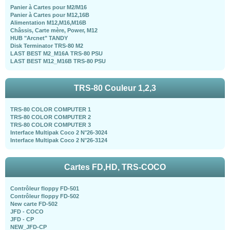
Panier à Cartes pour M2/M16
Panier à Cartes pour M12,16B
Alimentation M12,M16,M16B
Châssis, Carte mère, Power, M12
HUB "Arcnet" TANDY
Disk Terminator TRS-80 M2
LAST BEST M2_M16A TRS-80 PSU
LAST BEST M12_M16B TRS-80 PSU
TRS-80 Couleur 1,2,3
TRS-80 COLOR COMPUTER 1
TRS-80 COLOR COMPUTER 2
TRS-80 COLOR COMPUTER 3
Interface Multipak Coco 2 N°26-3024
Interface Multipak Coco 2 N°26-3124
Cartes FD,HD, TRS-COCO
Contrôleur floppy FD-501
Contrôleur floppy FD-502
New carte FD-502
JFD - COCO
JFD - CP
NEW_JFD-CP