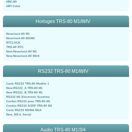
HRC-80
HIFI Color
Horloges TRS-80 M1/III/IV
Newclock-80 M1
Newclock-80 M3/M4
RTCLOCK
TRS-4P RTC
New-Newclock-80 M1
New-Newclock-80 M3/4
RS232 TRS-80 M1/III/IV
Carte RS232 TRS-80 Modèle 1
New-RS232_A TRS-80 M1
New-RS232_B TRS-80 M1
RS232 M1 Electronic Systeme
Cordon RS232 pour TRS-80 M1
Cordon RS232 9/25P TRS-80 M1
Carte RS232 M3/M4 NGA
New_M3-4_Serial
Audio TRS-80 M1/3/4