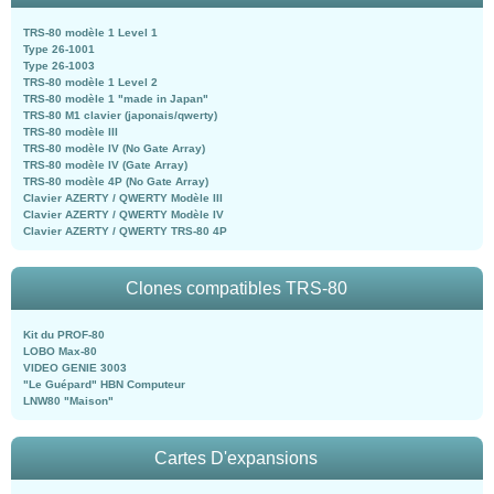
TRS-80 modèle 1 Level 1
Type 26-1001
Type 26-1003
TRS-80 modèle 1 Level 2
TRS-80 modèle 1 "made in Japan"
TRS-80 M1 clavier (japonais/qwerty)
TRS-80 modèle III
TRS-80 modèle IV (No Gate Array)
TRS-80 modèle IV (Gate Array)
TRS-80 modèle 4P (No Gate Array)
Clavier AZERTY / QWERTY Modèle III
Clavier AZERTY / QWERTY Modèle IV
Clavier AZERTY / QWERTY TRS-80 4P
Clones compatibles TRS-80
Kit du PROF-80
LOBO Max-80
VIDEO GENIE 3003
"Le Guépard" HBN Computeur
LNW80 "Maison"
Cartes D'expansions