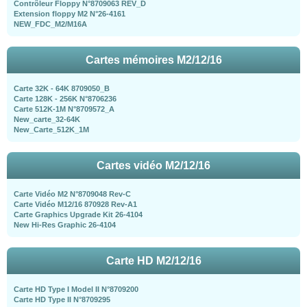
Contrôleur Floppy N°8709063 REV_D
Extension floppy M2 N°26-4161
NEW_FDC_M2/M16A
Cartes mémoires M2/12/16
Carte 32K - 64K 8709050_B
Carte 128K - 256K N°8706236
Carte 512K-1M N°8709572_A
New_carte_32-64K
New_Carte_512K_1M
Cartes vidéo M2/12/16
Carte Vidéo M2 N°8709048 Rev-C
Carte Vidéo M12/16 870928 Rev-A1
Carte Graphics Upgrade Kit 26-4104
New Hi-Res Graphic 26-4104
Carte HD M2/12/16
Carte HD Type I Model II N°8709200
Carte HD Type II N°8709295