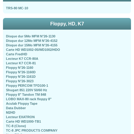
TRS-80 MC-10
Floppy, HD, K7
Disque dur 5Mo MFM N°26-1130
Disque dur 12Mo MFM N°26-4152
Disque dur 15Mo MFM N°26-4155
Carte HD WD1002-05/WD1002/HDO
Carte FredHD
Lecteur K7 CCR-80A
Lecteur K7 CCR-81
Floppy N°26-1160
Floppy N°26-1160D
Floppy N°26-1161D
Floppy N°26-3023
Floppy PERCOM TFD100-1
Shugart 851 220V 50/60 Hz
Floppy 8" Tandon TM 848
LOBO MAX-80 rack floppy 8"
Aculab Floppy Tape
Data Dubber
M2HD
Lecteur EXATRON
Carte HD WD1000-TB1
TC-8 (Clone)
TC-8 JPC PRODUCTS COMPANY