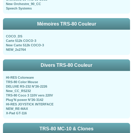
New Orchestre_90_CC
Speech Systems
Mémoires TRS-80 Couleur
COCO_DS
Carte 512k COCO-3
New Carte 512k COCO-3
NEW_2x2764
Divers TRS-80 Couleur
HI-RES Colorware
TRS-80 Color Mouse
DELUXE RS-232 N°26-2226
New_CC_RS232
TRS-80 Coco 3 110V vers 220V
Plug'N power N°26-3142
HI-RES JOYSTICK INTERFACE
NEW_RE-MAX
X-Pad GT-116
TRS-80 MC-10 & Clones