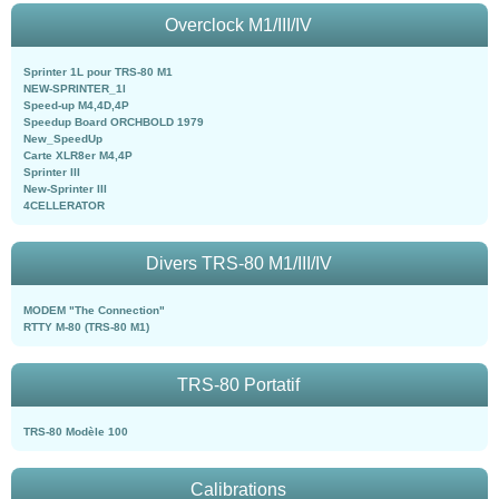
Overclock M1/III/IV
Sprinter 1L pour TRS-80 M1
NEW-SPRINTER_1l
Speed-up M4,4D,4P
Speedup Board ORCHBOLD 1979
New_SpeedUp
Carte XLR8er M4,4P
Sprinter III
New-Sprinter III
4CELLERATOR
Divers TRS-80 M1/III/IV
MODEM "The Connection"
RTTY M-80 (TRS-80 M1)
TRS-80 Portatif
TRS-80 Modèle 100
Calibrations