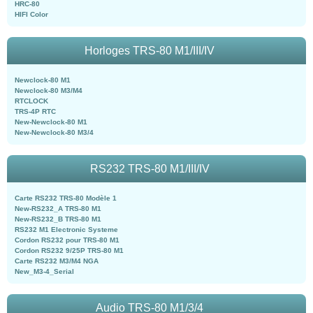
HRC-80
HIFI Color
Horloges TRS-80 M1/III/IV
Newclock-80 M1
Newclock-80 M3/M4
RTCLOCK
TRS-4P RTC
New-Newclock-80 M1
New-Newclock-80 M3/4
RS232 TRS-80 M1/III/IV
Carte RS232 TRS-80 Modèle 1
New-RS232_A TRS-80 M1
New-RS232_B TRS-80 M1
RS232 M1 Electronic Systeme
Cordon RS232 pour TRS-80 M1
Cordon RS232 9/25P TRS-80 M1
Carte RS232 M3/M4 NGA
New_M3-4_Serial
Audio TRS-80 M1/3/4