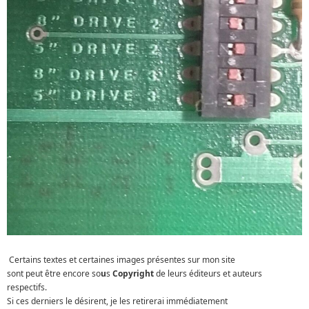
Certains textes et certaines images présentes sur mon site
sont peut être encore so
u
s
Copyright
de leurs éditeurs et auteurs
respectifs.
Si ces derniers le désirent, je les retirerai immédiatement