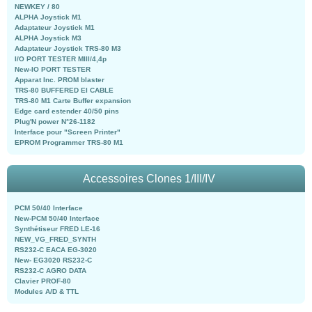
NEWKEY / 80
ALPHA Joystick M1
Adaptateur Joystick M1
ALPHA Joystick M3
Adaptateur Joystick TRS-80 M3
I/O PORT TESTER MIII/4,4p
New-IO PORT TESTER
Apparat Inc. PROM blaster
TRS-80 BUFFERED EI CABLE
TRS-80 M1 Carte Buffer expansion
Edge card estender 40/50 pins
Plug'N power N°26-1182
Interface pour "Screen Printer"
EPROM Programmer TRS-80 M1
Accessoires Clones 1/III/IV
PCM 50/40 Interface
New-PCM 50/40 Interface
Synthétiseur FRED LE-16
NEW_VG_FRED_SYNTH
RS232-C EACA EG-3020
New- EG3020 RS232-C
RS232-C AGRO DATA
Clavier PROF-80
Modules A/D & TTL