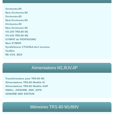
Orchestra-80
New Orchestra-80
Orchestra-85
New-Orchestre-85
Orchestra-90
New Orchestre-90
VS-100 TRS-80 M1
VS-100 TRS-80 M3
SYNPAT de PENTASONIC
New SYNPAT
Synthétiseur CTS256A-AL2 inconnu
VoxBox
RE-VOX_BOX
Alimentations M1,III,IV,4P
Transformateur pour TRS-80 M1
Alimentations TRS-80 Modèle III
Alimentations TRS-80 Modèle 4/4P
SMALL_GENUINE_MAV_ED'N
GENUINE MAV EDITION
Mémoires TRS-80 M1/III/IV