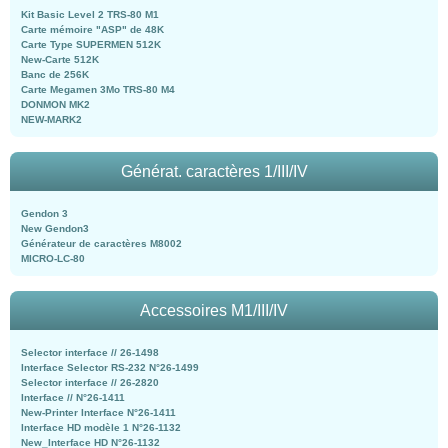
Kit Basic Level 2 TRS-80 M1
Carte mémoire "ASP" de 48K
Carte Type SUPERMEN 512K
New-Carte 512K
Banc de 256K
Carte Megamen 3Mo TRS-80 M4
DONMON MK2
NEW-MARK2
Générat. caractères 1/III/IV
Gendon 3
New Gendon3
Générateur de caractères M8002
MICRO-LC-80
Accessoires M1/III/IV
Selector interface // 26-1498
Interface Selector RS-232 N°26-1499
Selector interface // 26-2820
Interface // N°26-1411
New-Printer Interface N°26-1411
Interface HD modèle 1 N°26-1132
New_Interface HD N°26-1132