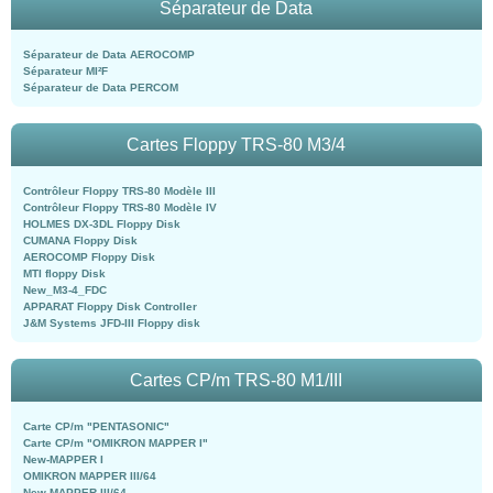
Séparateur de Data
Séparateur de Data AEROCOMP
Séparateur MI²F
Séparateur de Data PERCOM
Cartes Floppy TRS-80 M3/4
Contrôleur Floppy TRS-80 Modèle III
Contrôleur Floppy TRS-80 Modèle IV
HOLMES DX-3DL Floppy Disk
CUMANA Floppy Disk
AEROCOMP Floppy Disk
MTI floppy Disk
New_M3-4_FDC
APPARAT Floppy Disk Controller
J&M Systems JFD-III Floppy disk
Cartes CP/m TRS-80 M1/III
Carte CP/m "PENTASONIC"
Carte CP/m "OMIKRON MAPPER I"
New-MAPPER I
OMIKRON MAPPER III/64
New-MAPPER III/64