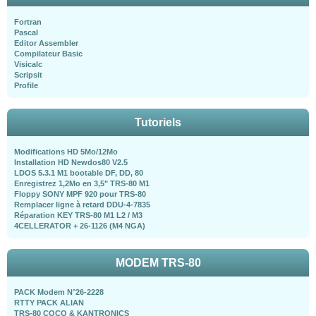
Fortran
Pascal
Editor Assembler
Compilateur Basic
Visicalc
Scripsit
Profile
Tutoriels
Modifications HD 5Mo/12Mo
Installation HD Newdos80 V2.5
LDOS 5.3.1 M1 bootable DF, DD, 80
Enregistrez 1,2Mo en 3,5" TRS-80 M1
Floppy SONY MPF 920 pour TRS-80
Remplacer ligne à retard DDU-4-7835
Réparation KEY TRS-80 M1 L2 / M3
4CELLERATOR + 26-1126 (M4 NGA)
MODEM TRS-80
PACK Modem N°26-2228
RTTY PACK ALIAN
TRS-80 COCO & KANTRONICS