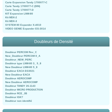
Carte Expansion Tandy 1700077-C
Carte Tandy 1700077-C (DIN)
Carte Tandy 1700077-D
KIT Expansion LNW-80
Kit MDX-2
Kit MDX-3
SYSTEM 80 Expander X-4010
VIDEO GENIE Expander EG-3014
Doubleurs de Densité
Doubleur PERCOM Rev_C
New_Doubleur PERCOM II_A
Doubleur_NEW_PERC
Doubleur type LNW-80 3_ 5_8
New Doubleur LNW-80 5_8
Doubleur EACA EG3021
New Doubleur EACA
Doubleur AEROCOMP
New Doubleur AEROCOMP
Doubleur TANDY 26-1143
Doubleur MICRO PRODUCTION
Doubleur RCE_JB
Doubleur IGK?
Doubleur non identifié