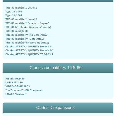
TRS-80 modèle 1 Level 1
Type 26-1001
Type 26-1003
TRS-80 modèle 1 Level 2
TRS-80 modèle 1 "made in Japan"
TRS-80 M1 clavier (japonais/qwerty)
TRS-80 modèle III
TRS-80 modèle IV (No Gate Array)
TRS-80 modèle IV (Gate Array)
TRS-80 modèle 4P (No Gate Array)
Clavier AZERTY / QWERTY Modèle III
Clavier AZERTY / QWERTY Modèle IV
Clavier AZERTY / QWERTY TRS-80 4P
Clones compatibles TRS-80
Kit du PROF-80
LOBO Max-80
VIDEO GENIE 3003
"Le Guépard" HBN Computeur
LNW80 "Maison"
Cartes D'expansions