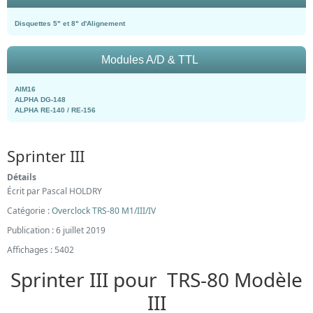
Disquettes 5" et 8" d'Alignement
Modules A/D & TTL
AIM16
ALPHA DG-148
ALPHA RE-140 / RE-156
Sprinter III
Détails
Écrit par
Pascal HOLDRY
Catégorie :
Overclock TRS-80 M1/III/IV
Publication : 6 juillet 2019
Affichages : 5402
Sprinter III pour TRS-80 Modèle
III