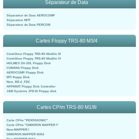
Séparateur de Data
Séparateur de Data AEROCOMP
Séparateur MI²F
Séparateur de Data PERCOM
Cartes Floppy TRS-80 M3/4
Contrôleur Floppy TRS-80 Modèle III
Contrôleur Floppy TRS-80 Modèle IV
HOLMES DX-3DL Floppy Disk
CUMANA Floppy Disk
AEROCOMP Floppy Disk
MTI floppy Disk
New_M3-4_FDC
APPARAT Floppy Disk Controller
J&M Systems JFD-III Floppy disk
Cartes CP/m TRS-80 M1/III
Carte CP/m "PENTASONIC"
Carte CP/m "OMIKRON MAPPER I"
New-MAPPER I
OMIKRON MAPPER III/64
New-MAPPER III/64