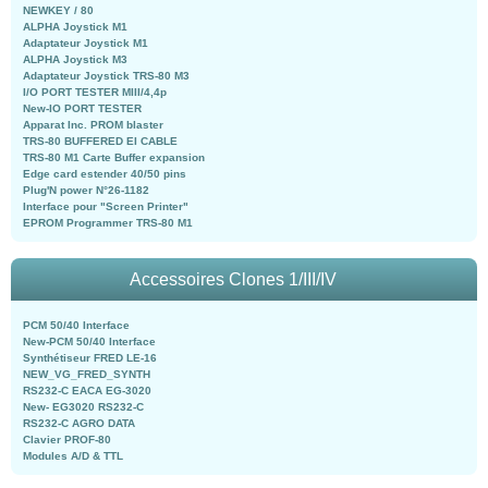
NEWKEY / 80
ALPHA Joystick M1
Adaptateur Joystick M1
ALPHA Joystick M3
Adaptateur Joystick TRS-80 M3
I/O PORT TESTER MIII/4,4p
New-IO PORT TESTER
Apparat Inc. PROM blaster
TRS-80 BUFFERED EI CABLE
TRS-80 M1 Carte Buffer expansion
Edge card estender 40/50 pins
Plug'N power N°26-1182
Interface pour "Screen Printer"
EPROM Programmer TRS-80 M1
Accessoires Clones 1/III/IV
PCM 50/40 Interface
New-PCM 50/40 Interface
Synthétiseur FRED LE-16
NEW_VG_FRED_SYNTH
RS232-C EACA EG-3020
New- EG3020 RS232-C
RS232-C AGRO DATA
Clavier PROF-80
Modules A/D & TTL