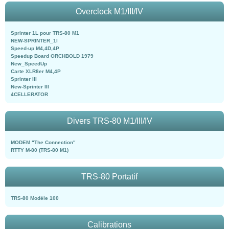
Overclock M1/III/IV
Sprinter 1L pour TRS-80 M1
NEW-SPRINTER_1l
Speed-up M4,4D,4P
Speedup Board ORCHBOLD 1979
New_SpeedUp
Carte XLR8er M4,4P
Sprinter III
New-Sprinter III
4CELLERATOR
Divers TRS-80 M1/III/IV
MODEM "The Connection"
RTTY M-80 (TRS-80 M1)
TRS-80 Portatif
TRS-80 Modèle 100
Calibrations