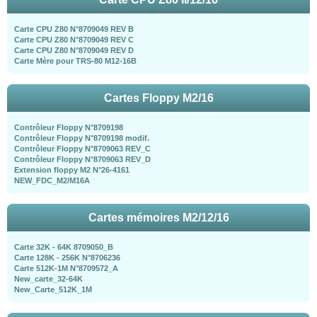
Carte CPU Z80 N°8709049 REV B
Carte CPU Z80 N°8709049 REV C
Carte CPU Z80 N°8709049 REV D
Carte Mère pour TRS-80 M12-16B
Cartes Floppy M2/16
Contrôleur Floppy N°8709198
Contrôleur Floppy N°8709198 modif.
Contrôleur Floppy N°8709063 REV_C
Contrôleur Floppy N°8709063 REV_D
Extension floppy M2 N°26-4161
NEW_FDC_M2/M16A
Cartes mémoires M2/12/16
Carte 32K - 64K 8709050_B
Carte 128K - 256K N°8706236
Carte 512K-1M N°8709572_A
New_carte_32-64K
New_Carte_512K_1M