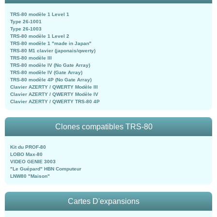
TRS-80 modèle 1 Level 1
Type 26-1001
Type 26-1003
TRS-80 modèle 1 Level 2
TRS-80 modèle 1 "made in Japan"
TRS-80 M1 clavier (japonais/qwerty)
TRS-80 modèle III
TRS-80 modèle IV (No Gate Array)
TRS-80 modèle IV (Gate Array)
TRS-80 modèle 4P (No Gate Array)
Clavier AZERTY / QWERTY Modèle III
Clavier AZERTY / QWERTY Modèle IV
Clavier AZERTY / QWERTY TRS-80 4P
Clones compatibles TRS-80
Kit du PROF-80
LOBO Max-80
VIDEO GENIE 3003
"Le Guépard" HBN Computeur
LNW80 "Maison"
Cartes D'expansions