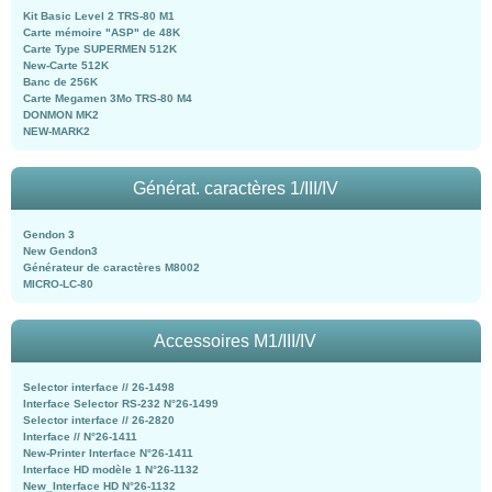
Kit Basic Level 2 TRS-80 M1
Carte mémoire "ASP" de 48K
Carte Type SUPERMEN 512K
New-Carte 512K
Banc de 256K
Carte Megamen 3Mo TRS-80 M4
DONMON MK2
NEW-MARK2
Générat. caractères 1/III/IV
Gendon 3
New Gendon3
Générateur de caractères M8002
MICRO-LC-80
Accessoires M1/III/IV
Selector interface // 26-1498
Interface Selector RS-232 N°26-1499
Selector interface // 26-2820
Interface // N°26-1411
New-Printer Interface N°26-1411
Interface HD modèle 1 N°26-1132
New_Interface HD N°26-1132