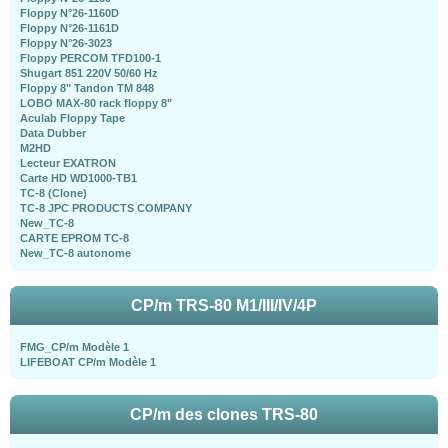
Floppy N°26-1160D
Floppy N°26-1161D
Floppy N°26-3023
Floppy PERCOM TFD100-1
Shugart 851 220V 50/60 Hz
Floppy 8" Tandon TM 848
LOBO MAX-80 rack floppy 8"
Aculab Floppy Tape
Data Dubber
M2HD
Lecteur EXATRON
Carte HD WD1000-TB1
TC-8 (Clone)
TC-8 JPC PRODUCTS COMPANY
New_TC-8
CARTE EPROM TC-8
New_TC-8 autonome
CP/m TRS-80 M1/III/IV/4P
FMG_CP/m Modèle 1
LIFEBOAT CP/m Modèle 1
CP/m des clones TRS-80