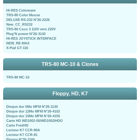
HI-RES Colorware
TRS-80 Color Mouse
DELUXE RS-232 N°26-2226
New_CC_RS232
TRS-80 Coco 3 110V vers 220V
Plug'N power N°26-3142
HI-RES JOYSTICK INTERFACE
NEW_RE-MAX
X-Pad GT-116
TRS-80 MC-10 & Clones
TRS-80 MC-10
Floppy, HD, K7
Disque dur 5Mo MFM N°26-1130
Disque dur 12Mo MFM N°26-4152
Disque dur 15Mo MFM N°26-4155
Carte HD WD1002-05/WD1002/HDO
Carte FredHD
Lecteur K7 CCR-80A
Lecteur K7 CCR-81
Floppy N°26-1160