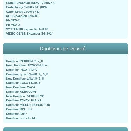
Carte Expansion Tandy 1700077-C
Carte Tandy 1700077-C (DIN)
Carte Tandy 1700077-D
KIT Expansion LNW-80
Kit MDX-2
Kit MDX-3
SYSTEM 80 Expander X-4010
VIDEO GENIE Expander EG-3014
Doubleurs de Densité
Doubleur PERCOM Rev_C
New_Doubleur PERCOM II_A
Doubleur_NEW_PERC
Doubleur type LNW-80 3_ 5_8
New Doubleur LNW-80 5_8
Doubleur EACA EG3021
New Doubleur EACA
Doubleur AEROCOMP
New Doubleur AEROCOMP
Doubleur TANDY 26-1143
Doubleur MICRO PRODUCTION
Doubleur RCE_JB
Doubleur IGK?
Doubleur non identifié