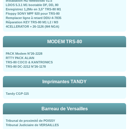
Installation HD Newdos80 V2.5
LDOS 5.3.1 M1 bootable DF, DD, 80
Enregistrez 1,2Mo en 3,5" TRS-80 M1
Floppy SONY MPF 920 pour TRS-80
Remplacer ligne à retard DDU-4-7835
Réparation KEY TRS-80 M1 L2 / M3
4CELLERATOR + 26-1126 (M4 NGA)
MODEM TRS-80
PACK Modem N°26-2228
RTTY PACK ALIAN
TRS-80 COCO & KANTRONICS
TRS-80 DC-2212 N°26-1178
Imprimantes TANDY
Tandy CGP-115
Barreau de Versailles
Tribunal de proximité de POISSY
Tribunal Judiciaire de VERSAILLES