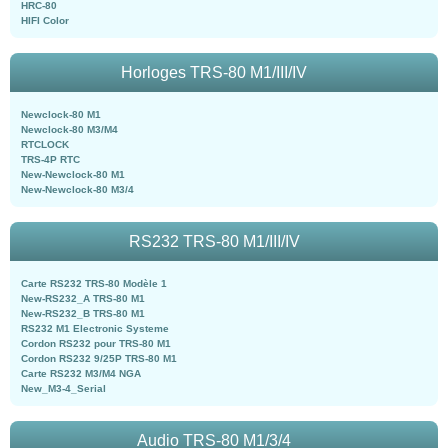
HRC-80
HIFI Color
Horloges TRS-80 M1/III/IV
Newclock-80 M1
Newclock-80 M3/M4
RTCLOCK
TRS-4P RTC
New-Newclock-80 M1
New-Newclock-80 M3/4
RS232 TRS-80 M1/III/IV
Carte RS232 TRS-80 Modèle 1
New-RS232_A TRS-80 M1
New-RS232_B TRS-80 M1
RS232 M1 Electronic Systeme
Cordon RS232 pour TRS-80 M1
Cordon RS232 9/25P TRS-80 M1
Carte RS232 M3/M4 NGA
New_M3-4_Serial
Audio TRS-80 M1/3/4