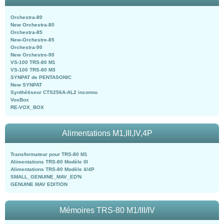
Orchestra-80
New Orchestra-80
Orchestra-85
New-Orchestre-85
Orchestra-90
New Orchestre-90
VS-100 TRS-80 M1
VS-100 TRS-80 M3
SYNPAT de PENTASONIC
New SYNPAT
Synthétiseur CTS256A-AL2 inconnu
VoxBox
RE-VOX_BOX
Alimentations M1,III,IV,4P
Transformateur pour TRS-80 M1
Alimentations TRS-80 Modèle III
Alimentations TRS-80 Modèle 4/4P
SMALL_GENUINE_MAV_ED'N
GENUINE MAV EDITION
Mémoires TRS-80 M1/III/IV