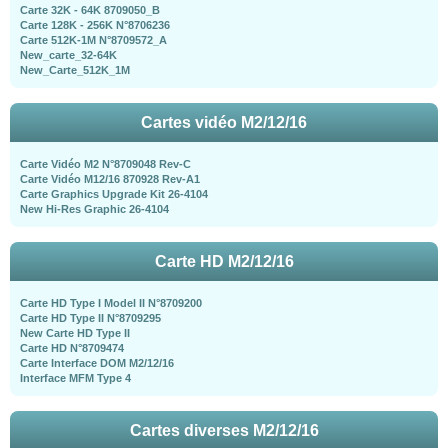
Carte 32K - 64K 8709050_B
Carte 128K - 256K N°8706236
Carte 512K-1M N°8709572_A
New_carte_32-64K
New_Carte_512K_1M
Cartes vidéo M2/12/16
Carte Vidéo M2 N°8709048 Rev-C
Carte Vidéo M12/16 870928 Rev-A1
Carte Graphics Upgrade Kit 26-4104
New Hi-Res Graphic 26-4104
Carte HD M2/12/16
Carte HD Type I Model II N°8709200
Carte HD Type II N°8709295
New Carte HD Type II
Carte HD N°8709474
Carte Interface DOM M2/12/16
Interface MFM Type 4
Cartes diverses M2/12/16