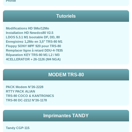
Profile
Tutoriels
Modifications HD 5Mo/12Mo
Installation HD Newdos80 V2.5
LDOS 5.3.1 M1 bootable DF, DD, 80
Enregistrez 1,2Mo en 3,5" TRS-80 M1
Floppy SONY MPF 920 pour TRS-80
Remplacer ligne à retard DDU-4-7835
Réparation KEY TRS-80 M1 L2 / M3
4CELLERATOR + 26-1126 (M4 NGA)
MODEM TRS-80
PACK Modem N°26-2228
RTTY PACK ALIAN
TRS-80 COCO & KANTRONICS
TRS-80 DC-2212 N°26-1178
Imprimantes TANDY
Tandy CGP-115