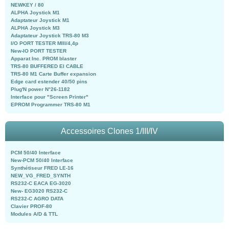
NEWKEY / 80
ALPHA Joystick M1
Adaptateur Joystick M1
ALPHA Joystick M3
Adaptateur Joystick TRS-80 M3
I/O PORT TESTER MIII/4,4p
New-IO PORT TESTER
Apparat Inc. PROM blaster
TRS-80 BUFFERED EI CABLE
TRS-80 M1 Carte Buffer expansion
Edge card estender 40/50 pins
Plug'N power N°26-1182
Interface pour "Screen Printer"
EPROM Programmer TRS-80 M1
Accessoires Clones 1/III/IV
PCM 50/40 Interface
New-PCM 50/40 Interface
Synthétiseur FRED LE-16
NEW_VG_FRED_SYNTH
RS232-C EACA EG-3020
New- EG3020 RS232-C
RS232-C AGRO DATA
Clavier PROF-80
Modules A/D & TTL