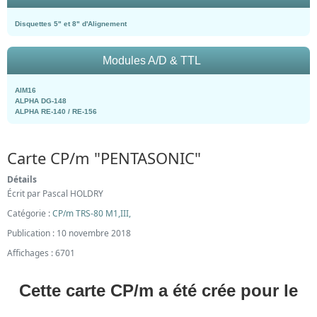
Disquettes 5" et 8" d'Alignement
Modules A/D & TTL
AIM16
ALPHA DG-148
ALPHA RE-140 / RE-156
Carte CP/m "PENTASONIC"
Détails
Écrit par
Pascal HOLDRY
Catégorie :
CP/m TRS-80 M1,III,
Publication : 10 novembre 2018
Affichages : 6701
Cette carte CP/m a été crée pour le