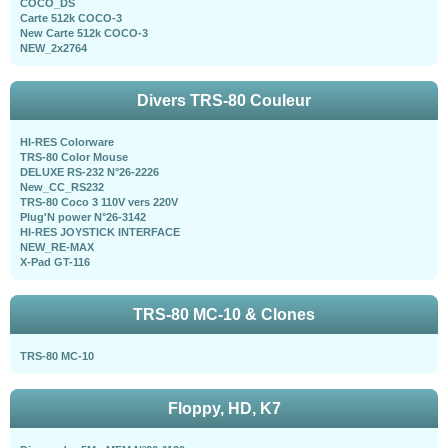
COCO_DS
Carte 512k COCO-3
New Carte 512k COCO-3
NEW_2x2764
Divers TRS-80 Couleur
HI-RES Colorware
TRS-80 Color Mouse
DELUXE RS-232 N°26-2226
New_CC_RS232
TRS-80 Coco 3 110V vers 220V
Plug'N power N°26-3142
HI-RES JOYSTICK INTERFACE
NEW_RE-MAX
X-Pad GT-116
TRS-80 MC-10 & Clones
TRS-80 MC-10
Floppy, HD, K7