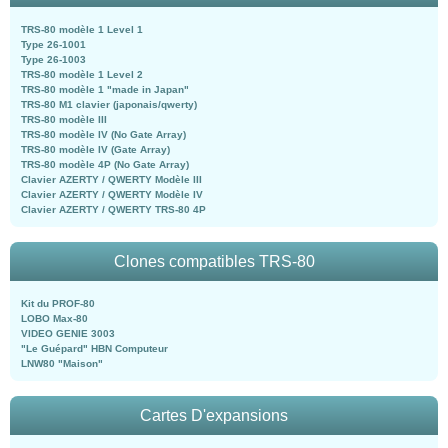
TRS-80 modèle 1 Level 1
Type 26-1001
Type 26-1003
TRS-80 modèle 1 Level 2
TRS-80 modèle 1 "made in Japan"
TRS-80 M1 clavier (japonais/qwerty)
TRS-80 modèle III
TRS-80 modèle IV (No Gate Array)
TRS-80 modèle IV (Gate Array)
TRS-80 modèle 4P (No Gate Array)
Clavier AZERTY / QWERTY Modèle III
Clavier AZERTY / QWERTY Modèle IV
Clavier AZERTY / QWERTY TRS-80 4P
Clones compatibles TRS-80
Kit du PROF-80
LOBO Max-80
VIDEO GENIE 3003
"Le Guépard" HBN Computeur
LNW80 "Maison"
Cartes D'expansions