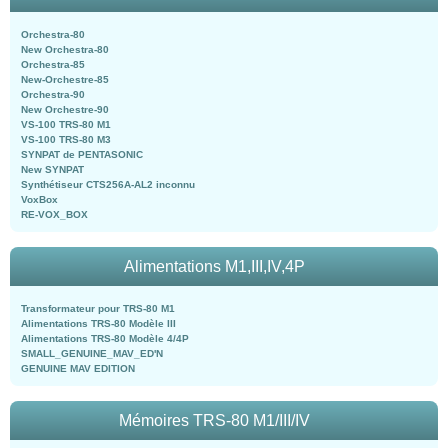
Orchestra-80
New Orchestra-80
Orchestra-85
New-Orchestre-85
Orchestra-90
New Orchestre-90
VS-100 TRS-80 M1
VS-100 TRS-80 M3
SYNPAT de PENTASONIC
New SYNPAT
Synthétiseur CTS256A-AL2 inconnu
VoxBox
RE-VOX_BOX
Alimentations M1,III,IV,4P
Transformateur pour TRS-80 M1
Alimentations TRS-80 Modèle III
Alimentations TRS-80 Modèle 4/4P
SMALL_GENUINE_MAV_ED'N
GENUINE MAV EDITION
Mémoires TRS-80 M1/III/IV