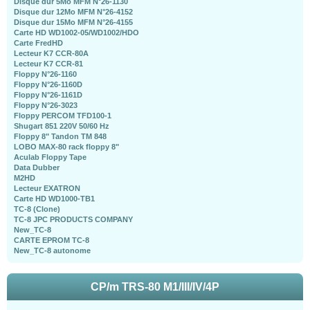
Disque dur 5Mo MFM N°26-1130
Disque dur 12Mo MFM N°26-4152
Disque dur 15Mo MFM N°26-4155
Carte HD WD1002-05/WD1002/HDO
Carte FredHD
Lecteur K7 CCR-80A
Lecteur K7 CCR-81
Floppy N°26-1160
Floppy N°26-1160D
Floppy N°26-1161D
Floppy N°26-3023
Floppy PERCOM TFD100-1
Shugart 851 220V 50/60 Hz
Floppy 8" Tandon TM 848
LOBO MAX-80 rack floppy 8"
Aculab Floppy Tape
Data Dubber
M2HD
Lecteur EXATRON
Carte HD WD1000-TB1
TC-8 (Clone)
TC-8 JPC PRODUCTS COMPANY
New_TC-8
CARTE EPROM TC-8
New_TC-8 autonome
CP/m TRS-80 M1/III/IV/4P