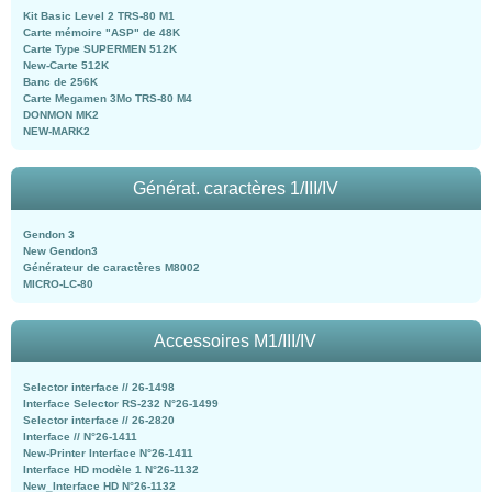
Kit Basic Level 2 TRS-80 M1
Carte mémoire "ASP" de 48K
Carte Type SUPERMEN 512K
New-Carte 512K
Banc de 256K
Carte Megamen 3Mo TRS-80 M4
DONMON MK2
NEW-MARK2
Générat. caractères 1/III/IV
Gendon 3
New Gendon3
Générateur de caractères M8002
MICRO-LC-80
Accessoires M1/III/IV
Selector interface // 26-1498
Interface Selector RS-232 N°26-1499
Selector interface // 26-2820
Interface // N°26-1411
New-Printer Interface N°26-1411
Interface HD modèle 1 N°26-1132
New_Interface HD N°26-1132