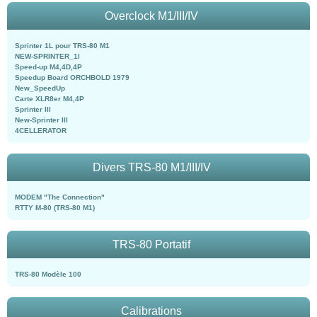
Overclock M1/III/IV
Sprinter 1L pour TRS-80 M1
NEW-SPRINTER_1l
Speed-up M4,4D,4P
Speedup Board ORCHBOLD 1979
New_SpeedUp
Carte XLR8er M4,4P
Sprinter III
New-Sprinter III
4CELLERATOR
Divers TRS-80 M1/III/IV
MODEM "The Connection"
RTTY M-80 (TRS-80 M1)
TRS-80 Portatif
TRS-80 Modèle 100
Calibrations