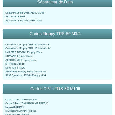
Séparateur de Data
Séparateur de Data AEROCOMP
Séparateur MI²F
Séparateur de Data PERCOM
Cartes Floppy TRS-80 M3/4
Contrôleur Floppy TRS-80 Modèle III
Contrôleur Floppy TRS-80 Modèle IV
HOLMES DX-3DL Floppy Disk
CUMANA Floppy Disk
AEROCOMP Floppy Disk
MTI floppy Disk
New_M3-4_FDC
APPARAT Floppy Disk Controller
J&M Systems JFD-III Floppy disk
Cartes CP/m TRS-80 M1/III
Carte CP/m "PENTASONIC"
Carte CP/m "OMIKRON MAPPER I"
New-MAPPER I
OMIKRON MAPPER III/64
New-MAPPER III/64