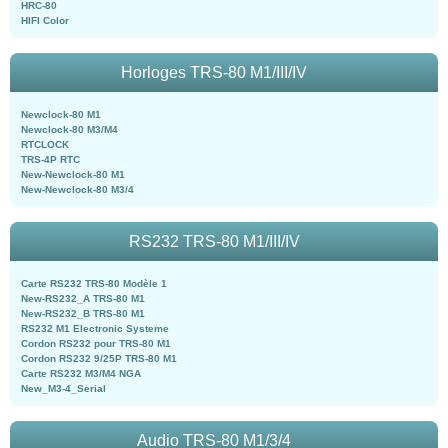
HRC-80
HIFI Color
Horloges TRS-80 M1/III/IV
Newclock-80 M1
Newclock-80 M3/M4
RTCLOCK
TRS-4P RTC
New-Newclock-80 M1
New-Newclock-80 M3/4
RS232 TRS-80 M1/III/IV
Carte RS232 TRS-80 Modèle 1
New-RS232_A TRS-80 M1
New-RS232_B TRS-80 M1
RS232 M1 Electronic Systeme
Cordon RS232 pour TRS-80 M1
Cordon RS232 9/25P TRS-80 M1
Carte RS232 M3/M4 NGA
New_M3-4_Serial
Audio TRS-80 M1/3/4