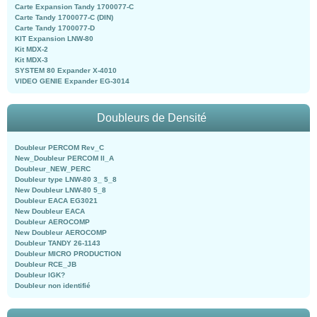
Carte Expansion Tandy 1700077-C
Carte Tandy 1700077-C (DIN)
Carte Tandy 1700077-D
KIT Expansion LNW-80
Kit MDX-2
Kit MDX-3
SYSTEM 80 Expander X-4010
VIDEO GENIE Expander EG-3014
Doubleurs de Densité
Doubleur PERCOM Rev_C
New_Doubleur PERCOM II_A
Doubleur_NEW_PERC
Doubleur type LNW-80 3_ 5_8
New Doubleur LNW-80 5_8
Doubleur EACA EG3021
New Doubleur EACA
Doubleur AEROCOMP
New Doubleur AEROCOMP
Doubleur TANDY 26-1143
Doubleur MICRO PRODUCTION
Doubleur RCE_JB
Doubleur IGK?
Doubleur non identifié