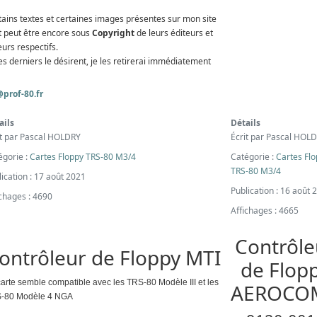
tains textes et certaines images présentes sur mon site
t peut être encore sous
Copyright
de leurs éditeurs et
urs respectifs.
es derniers le désirent, je les retirerai immédiatement
prof-80.fr
ails
Détails
it par
Pascal HOLDRY
Écrit par
Pascal HOL
égorie :
Cartes Floppy TRS-80 M3/4
Catégorie :
Cartes Fl
TRS-80 M3/4
ication : 17 août 2021
Publication : 16 août 
ichages : 4690
Affichages : 4665
Contrôle
ontrôleur de Floppy MTI
de Flop
carte semble compatible avec les TRS-80 Modèle III et les
AEROCO
-80 Modèle 4 NGA