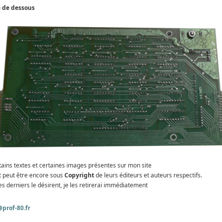
 de dessous
tains textes et certaines images présentes sur mon site
t peut être encore sous
Copyright
de leurs éditeurs et auteurs respectifs.
es derniers le désirent, je les retirerai immédiatement
prof-80.fr