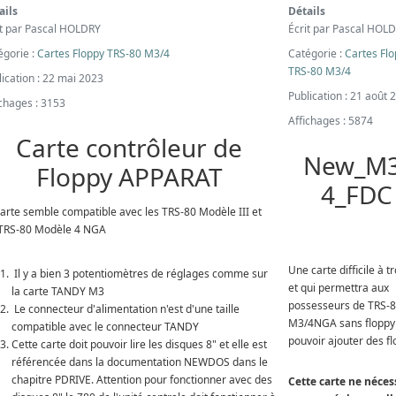
ails
Détails
it par
Pascal HOLDRY
Écrit par
Pascal HOL
égorie :
Cartes Floppy TRS-80 M3/4
Catégorie :
Cartes Fl
TRS-80 M3/4
lication : 22 mai 2023
Publication : 21 août 
ichages : 3153
Affichages : 5874
Carte contrôleur de
New_M3
Floppy APPARAT
4_FDC
carte semble compatible avec les TRS-80 Modèle III et
 TRS-80 Modèle 4 NGA
Une carte difficile à t
Il y a bien 3 potentiomètres de réglages comme sur
et qui permettra aux
la carte TANDY M3
possesseurs de TRS-
Le connecteur d'alimentation n'est d'une taille
M3/4NGA sans floppy
compatible avec le connecteur TANDY
pouvoir ajouter des f
Cette carte doit pouvoir lire les disques 8" et elle est
référencée dans la documentation NEWDOS dans le
chapitre PDRIVE. Attention pour fonctionner avec des
Cette carte ne néces