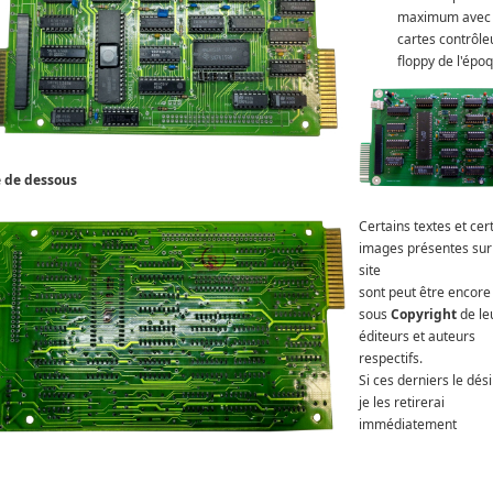
maximum avec 
cartes contrôle
floppy de l'épo
 de dessous
Certains textes et cer
images présentes su
site
sont peut être encore
sous
Copyright
de le
éditeurs et auteurs
respectifs.
Si ces derniers le dési
je les retirerai
immédiatement