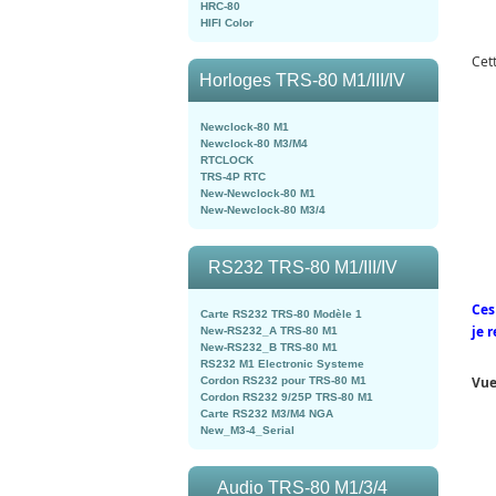
HRC-80
HIFI Color
Cet
Horloges TRS-80 M1/III/IV
Newclock-80 M1
Newclock-80 M3/M4
RTCLOCK
TRS-4P RTC
New-Newclock-80 M1
New-Newclock-80 M3/4
RS232 TRS-80 M1/III/IV
Ces
Carte RS232 TRS-80 Modèle 1
je 
New-RS232_A TRS-80 M1
New-RS232_B TRS-80 M1
RS232 M1 Electronic Systeme
Vue
Cordon RS232 pour TRS-80 M1
Cordon RS232 9/25P TRS-80 M1
Carte RS232 M3/M4 NGA
New_M3-4_Serial
Audio TRS-80 M1/3/4