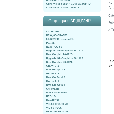
Dét
Carte vidéo 80x24 "COMPACTOR IV"
Écr
Carte New-COMPACTOR-IV
Cat
Graphiques M1,III,IV,4P
Pub
Aff
80-GRAFIX
NEW_80-GRAFIX
80-GRAFIX version NL
PCG-80
NEW-PCG-80
Upgrade Kit Graphics 26-1125
New Graphic 26-1125
Upgrade Kit Graphics 26-1126
La 
New Graphic 26-1126
les
Grafyx 3.2
New Grafyx 3.2
Grafyx 4.2
New Grafyx 4.2
Grafyx 5.1
New Grafyx 5.1
ChromaTrs
New-ChromaTRS
HRG 1B
New-HRG1
VID-80 TRS-80 M3
VID-80 PLUS
NEW VID-80 PLUS