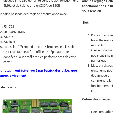
disques 8" le Z80 de l'unité centrale doit fonctionner à
aucuns réglages, ell
4MHz et doit donc être un Z80A ou Z80B
fonctionner dès la m
sous tension
te carte possède des réglage et fonctionne avec:
But:
FD1793
un quartz 4MHz
Pouvoir récupé
WD2143
les softwares d
WD1691
existants
Mais la référence d'un I.C. 16 broches est illisible.
Garder une tra
Ce circuit fait peut être office de séparateur de
notre patrimoi
données? Pour améliorer les performances de cette
numérique
carte?
Mettre à dispos
 photos m'ont été envoyé
par Patrick
des U.S.A. que
un schéma pour
remercie vivement
dépannage et
comprendre le
fonctionnement
 de dessus
carte.
Cahier des charges:
Être compatibl