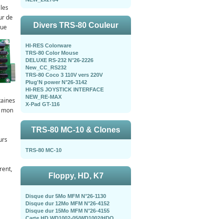
les
ur de
Divers TRS-80 Couleur
que
HI-RES Colorware
TRS-80 Color Mouse
DELUXE RS-232 N°26-2226
New_CC_RS232
TRS-80 Coco 3 110V vers 220V
Plug'N power N°26-3142
HI-RES JOYSTICK INTERFACE
NEW_RE-MAX
taines
X-Pad GT-116
r mon
TRS-80 MC-10 & Clones
urs
TRS-80 MC-10
rent,
Floppy, HD, K7
Disque dur 5Mo MFM N°26-1130
Disque dur 12Mo MFM N°26-4152
Disque dur 15Mo MFM N°26-4155
Carte HD WD1002-05/WD1002/HDO