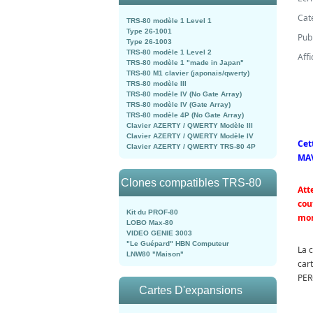
Cat
TRS-80 modèle 1 Level 1
Type 26-1001
Pub
Type 26-1003
TRS-80 modèle 1 Level 2
Aff
TRS-80 modèle 1 "made in Japan"
TRS-80 M1 clavier (japonais/qwerty)
TRS-80 modèle III
TRS-80 modèle IV (No Gate Array)
TRS-80 modèle IV (Gate Array)
TRS-80 modèle 4P (No Gate Array)
Clavier AZERTY / QWERTY Modèle III
Clavier AZERTY / QWERTY Modèle IV
Cet
Clavier AZERTY / QWERTY TRS-80 4P
MAV
Clones compatibles TRS-80
Att
cou
Kit du PROF-80
mon
LOBO Max-80
VIDEO GENIE 3003
"Le Guépard" HBN Computeur
La 
LNW80 "Maison"
car
PE
Cartes D'expansions