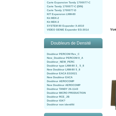
Carte Expansion Tandy 1700077-C
Carte Tandy 1700077-C (DIN)
Carte Tandy 1700077-D
KIT Expansion LNW-80
Kit MDX-2
Kit MDX-3
SYSTEM 80 Expander X-4010
Vue
VIDEO GENIE Expander EG-3014
Doubleurs de Densité
Doubleur PERCOM Rev_C
New_Doubleur PERCOM II_A
Doubleur_NEW_PERC
Doubleur type LNW-80 3_ 5_8
New Doubleur LNW-80 5_8
Doubleur EACA EG3021
New Doubleur EACA
Doubleur AEROCOMP
New Doubleur AEROCOMP
Doubleur TANDY 26-1143
Doubleur MICRO PRODUCTION
Doubleur RCE_JB
Doubleur IGK?
Doubleur non identifié