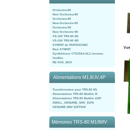
Orchestra-80
New Orchestra-80
Orchestra-85
New-Orchestre-85
Orchestra-90
New Orchestre-90
VS-100 TRS-80 M1
VS-100 TRS-80 M3
SYNPAT de PENTASONIC
Vue
New SYNPAT
Synthétiseur CTS256A-AL2 inconnu
VoxBox
RE-VOX_BOX
Alimentations M1,III,IV,4P
Transformateur pour TRS-80 M1
Alimentations TRS-80 Modèle III
Alimentations TRS-80 Modèle 4/4P
SMALL_GENUINE_MAV_ED'N
GENUINE MAV EDITION
Mémoires TRS-80 M1/III/IV