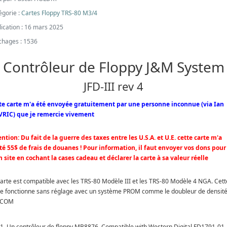
égorie :
Cartes Floppy TRS-80 M3/4
lication : 16 mars 2025
ichages : 1536
Contrôleur de Floppy J&M System
JFD-III rev 4
te carte m'a été envoyée gratuitement par une personne inconnue (via Ian
RIC) que je remercie vivement
ention: Du fait de la guerre des taxes entre les U.S.A. et U.E. cette carte m'a
té 55$ de frais de douanes ! Pour information, il faut envoyer vos dons pour
 site en cochant la cases cadeau et déclarer la carte à sa valeur réelle
carte est compatible avec les TRS-80 Modèle III et les TRS-80 Modèle 4 NGA. Cett
te fonctionne sans réglage avec un système PROM comme le doubleur de densit
RCOM
Un contrôleur de floppy MB8876 Compatible with Western Digital FD1791-01,