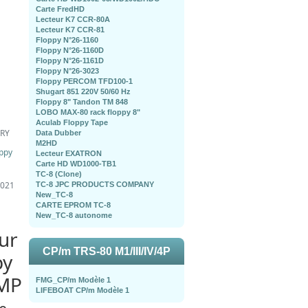
Carte FredHD
Lecteur K7 CCR-80A
Lecteur K7 CCR-81
Floppy N°26-1160
Floppy N°26-1160D
Floppy N°26-1161D
Floppy N°26-3023
Floppy PERCOM TFD100-1
Shugart 851 220V 50/60 Hz
Floppy 8" Tandon TM 848
LOBO MAX-80 rack floppy 8"
Aculab Floppy Tape
DRY
Data Dubber
M2HD
oppy
Lecteur EXATRON
Carte HD WD1000-TB1
TC-8 (Clone)
2021
TC-8 JPC PRODUCTS COMPANY
New_TC-8
CARTE EPROM TC-8
New_TC-8 autonome
ur
CP/m TRS-80 M1/III/IV/4P
py
MP
FMG_CP/m Modèle 1
LIFEBOAT CP/m Modèle 1