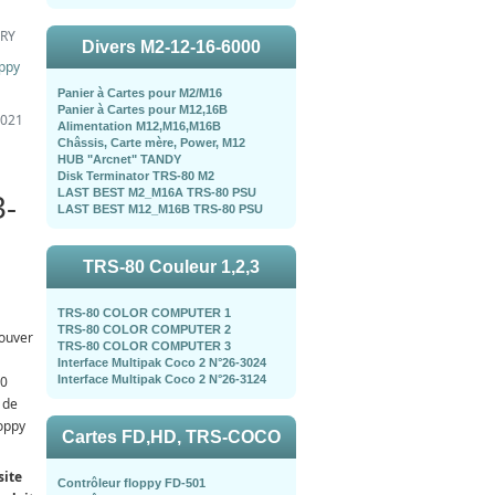
DRY
Divers M2-12-16-6000
oppy
Panier à Cartes pour M2/M16
Panier à Cartes pour M12,16B
2021
Alimentation M12,M16,M16B
Châssis, Carte mère, Power, M12
HUB "Arcnet" TANDY
Disk Terminator TRS-80 M2
-
LAST BEST M2_M16A TRS-80 PSU
LAST BEST M12_M16B TRS-80 PSU
TRS-80 Couleur 1,2,3
TRS-80 COLOR COMPUTER 1
TRS-80 COLOR COMPUTER 2
rouver
TRS-80 COLOR COMPUTER 3
Interface Multipak Coco 2 N°26-3024
80
Interface Multipak Coco 2 N°26-3124
 de
loppy
Cartes FD,HD, TRS-COCO
site
Contrôleur floppy FD-501