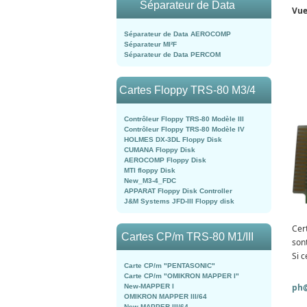
Séparateur de Data
Vue
Séparateur de Data AEROCOMP
Séparateur MI²F
Séparateur de Data PERCOM
Cartes Floppy TRS-80 M3/4
Contrôleur Floppy TRS-80 Modèle III
Contrôleur Floppy TRS-80 Modèle IV
HOLMES DX-3DL Floppy Disk
CUMANA Floppy Disk
AEROCOMP Floppy Disk
MTI floppy Disk
New_M3-4_FDC
APPARAT Floppy Disk Controller
J&M Systems JFD-III Floppy disk
Cer
Cartes CP/m TRS-80 M1/III
son
Si c
Carte CP/m "PENTASONIC"
Carte CP/m "OMIKRON MAPPER I"
ph@
New-MAPPER I
OMIKRON MAPPER III/64
New-MAPPER III/64