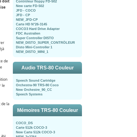
e doit
Contrôleur floppy FD-502
New carte FD-502
ise
JFD - COCO
JFD - CP
NEW_JFD-CP
Carte HD N°26-3145
COCO3 Hard Drive Adapter
FDC Australien
Super Controller DISTO
rer
NEW_DISTO_SUPER_CONTRÖLEUR
Disto Mini-Controller 1
éjà
NEW_DISTO_MINI_1
ce de
ne
Audio TRS-80 Couleur
ition
Speech Sound Cartridge
 le
Orchestra-90 TRS-80 Coco
New Orchestre_90_CC
Speech Systems
 de la
Mémoires TRS-80 Couleur
COCO_DS
Carte 512k COCO-3
New Carte 512k COCO-3
e au
NEW_2x2764