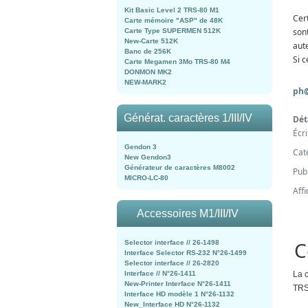
Kit Basic Level 2 TRS-80 M1
Cer
Carte mémoire "ASP" de 48K
son
Carte Type SUPERMEN 512K
New-Carte 512K
aute
Banc de 256K
Si c
Carte Megamen 3Mo TRS-80 M4
DONMON MK2
NEW-MARK2
ph@
Générat. caractères 1/III/IV
Dét
Écr
Gendon 3
Cat
New Gendon3
Générateur de caractères M8002
Publ
MICRO-LC-80
Aff
Accessoires M1/III/IV
C
Selector interface // 26-1498
Interface Selector RS-232 N°26-1499
Selector interface // 26-2820
La 
Interface // N°26-1411
New-Printer Interface N°26-1411
TRS
Interface HD modèle 1 N°26-1132
New_Interface HD N°26-1132