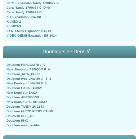
Carte Expansion Tandy 1700077-C
Carte Tandy 1700077-C (DIN)
Carte Tandy 1700077-D
KIT Expansion LNW-80
Kit MDX-2
Kit MDX-3
SYSTEM 80 Expander X-4010
VIDEO GENIE Expander EG-3014
Doubleurs de Densité
Doubleur PERCOM Rev_C
New_Doubleur PERCOM II_A
Doubleur_NEW_PERC
Doubleur type LNW-80 3_ 5_8
New Doubleur LNW-80 5_8
Doubleur EACA EG3021
New Doubleur EACA
Doubleur AEROCOMP
New Doubleur AEROCOMP
Doubleur TANDY 26-1143
Doubleur MICRO PRODUCTION
Doubleur RCE_JB
Doubleur IGK?
Doubleur non identifié