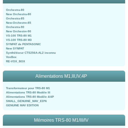
Orchestra-80
New Orchestra-80
Orchestra-85
New-Orchestre-85
Orchestra-90
New Orchestre-90
VS-100 TRS-80 M1
VS-100 TRS-80 M3
SYNPAT de PENTASONIC
New SYNPAT
Synthétiseur CTS256A-AL2 inconnu
VoxBox
RE-VOX_BOX
Alimentations M1,III,IV,4P
Transformateur pour TRS-80 M1
Alimentations TRS-80 Modèle III
Alimentations TRS-80 Modèle 4/4P
SMALL_GENUINE_MAV_ED'N
GENUINE MAV EDITION
Mémoires TRS-80 M1/III/IV