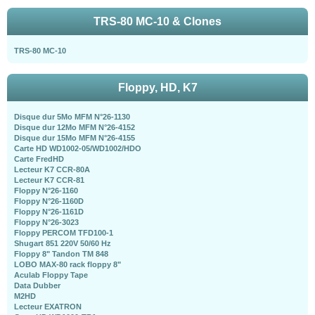
TRS-80 MC-10 & Clones
TRS-80 MC-10
Floppy, HD, K7
Disque dur 5Mo MFM N°26-1130
Disque dur 12Mo MFM N°26-4152
Disque dur 15Mo MFM N°26-4155
Carte HD WD1002-05/WD1002/HDO
Carte FredHD
Lecteur K7 CCR-80A
Lecteur K7 CCR-81
Floppy N°26-1160
Floppy N°26-1160D
Floppy N°26-1161D
Floppy N°26-3023
Floppy PERCOM TFD100-1
Shugart 851 220V 50/60 Hz
Floppy 8" Tandon TM 848
LOBO MAX-80 rack floppy 8"
Aculab Floppy Tape
Data Dubber
M2HD
Lecteur EXATRON