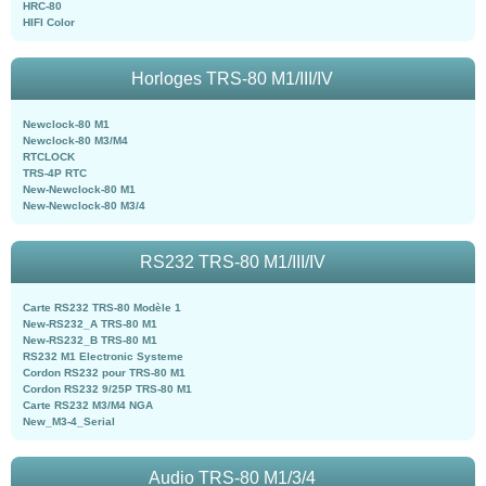
HRC-80
HIFI Color
Horloges TRS-80 M1/III/IV
Newclock-80 M1
Newclock-80 M3/M4
RTCLOCK
TRS-4P RTC
New-Newclock-80 M1
New-Newclock-80 M3/4
RS232 TRS-80 M1/III/IV
Carte RS232 TRS-80 Modèle 1
New-RS232_A TRS-80 M1
New-RS232_B TRS-80 M1
RS232 M1 Electronic Systeme
Cordon RS232 pour TRS-80 M1
Cordon RS232 9/25P TRS-80 M1
Carte RS232 M3/M4 NGA
New_M3-4_Serial
Audio TRS-80 M1/3/4