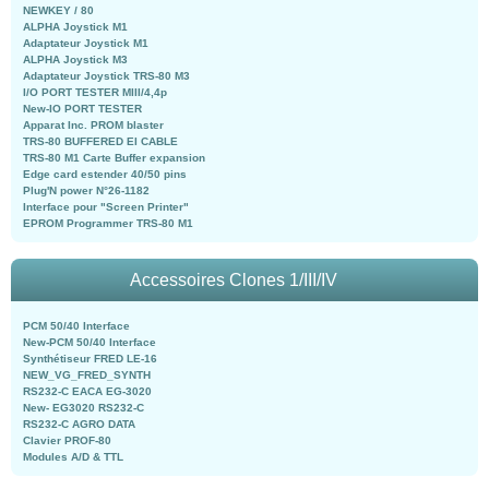
NEWKEY / 80
ALPHA Joystick M1
Adaptateur Joystick M1
ALPHA Joystick M3
Adaptateur Joystick TRS-80 M3
I/O PORT TESTER MIII/4,4p
New-IO PORT TESTER
Apparat Inc. PROM blaster
TRS-80 BUFFERED EI CABLE
TRS-80 M1 Carte Buffer expansion
Edge card estender 40/50 pins
Plug'N power N°26-1182
Interface pour "Screen Printer"
EPROM Programmer TRS-80 M1
Accessoires Clones 1/III/IV
PCM 50/40 Interface
New-PCM 50/40 Interface
Synthétiseur FRED LE-16
NEW_VG_FRED_SYNTH
RS232-C EACA EG-3020
New- EG3020 RS232-C
RS232-C AGRO DATA
Clavier PROF-80
Modules A/D & TTL