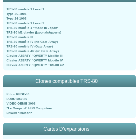
TRS-80 modèle 1 Level 1
Type 26-1001
Type 26-1003
TRS-80 modèle 1 Level 2
TRS-80 modèle 1 "made in Japan"
TRS-80 M1 clavier (japonais/qwerty)
TRS-80 modèle III
TRS-80 modèle IV (No Gate Array)
TRS-80 modèle IV (Gate Array)
TRS-80 modèle 4P (No Gate Array)
Clavier AZERTY / QWERTY Modèle III
Clavier AZERTY / QWERTY Modèle IV
Clavier AZERTY / QWERTY TRS-80 4P
Clones compatibles TRS-80
Kit du PROF-80
LOBO Max-80
VIDEO GENIE 3003
"Le Guépard" HBN Computeur
LNW80 "Maison"
Cartes D'expansions