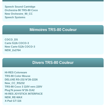
Speech Sound Cartridge
Orchestra-90 TRS-80 Coco
New Orchestre_90_CC
Speech Systems
Mémoires TRS-80 Couleur
COCO_DS
Carte 512k COCO-3
New Carte 512k COCO-3
NEW_2x2764
Divers TRS-80 Couleur
HI-RES Colorware
TRS-80 Color Mouse
DELUXE RS-232 N°26-2226
New_CC_RS232
TRS-80 Coco 3 110V vers 220V
Plug'N power N°26-3142
HI-RES JOYSTICK INTERFACE
NEW_RE-MAX
X-Pad GT-116