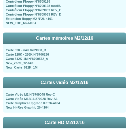
Contrôleur Floppy N°8709198
Contrôleur Floppy N°8709198 modif.
Contrôleur Floppy N°8709063 REV_C
Contrôleur Floppy N°8709063 REV_D
Extension floppy M2 N°26-4161
NEW_FDC_M2/M16A
Cartes mémoires M2/12/16
Carte 32K - 64K 8709050_B
Carte 128K - 256K N°8706236
Carte 512K-1M N°8709572_A
New_carte_32-64K
New_Carte_512K_1M
Cartes vidéo M2/12/16
Carte Vidéo M2 N°8709048 Rev-C
Carte Vidéo M12/16 870928 Rev-A1
Carte Graphics Upgrade Kit 26-4104
New Hi-Res Graphic 26-4104
Carte HD M2/12/16