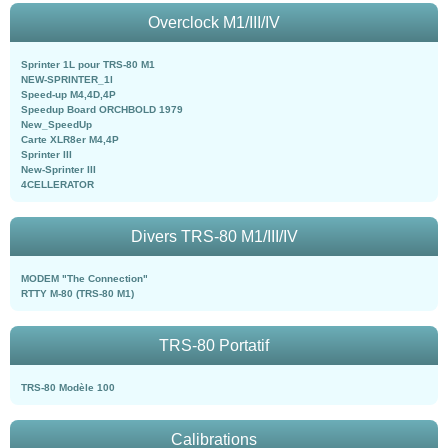
Overclock M1/III/IV
Sprinter 1L pour TRS-80 M1
NEW-SPRINTER_1l
Speed-up M4,4D,4P
Speedup Board ORCHBOLD 1979
New_SpeedUp
Carte XLR8er M4,4P
Sprinter III
New-Sprinter III
4CELLERATOR
Divers TRS-80 M1/III/IV
MODEM "The Connection"
RTTY M-80 (TRS-80 M1)
TRS-80 Portatif
TRS-80 Modèle 100
Calibrations