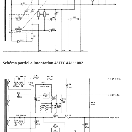
Schéma partiel alimentation ASTEC AA111082