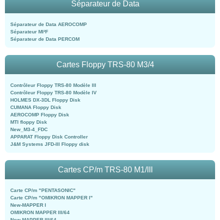
Séparateur de Data
Séparateur de Data AEROCOMP
Séparateur MI²F
Séparateur de Data PERCOM
Cartes Floppy TRS-80 M3/4
Contrôleur Floppy TRS-80 Modèle III
Contrôleur Floppy TRS-80 Modèle IV
HOLMES DX-3DL Floppy Disk
CUMANA Floppy Disk
AEROCOMP Floppy Disk
MTI floppy Disk
New_M3-4_FDC
APPARAT Floppy Disk Controller
J&M Systems JFD-III Floppy disk
Cartes CP/m TRS-80 M1/III
Carte CP/m "PENTASONIC"
Carte CP/m "OMIKRON MAPPER I"
New-MAPPER I
OMIKRON MAPPER III/64
New-MAPPER III/64