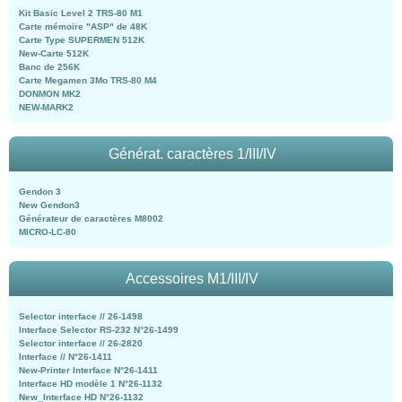
Kit Basic Level 2 TRS-80 M1
Carte mémoire "ASP" de 48K
Carte Type SUPERMEN 512K
New-Carte 512K
Banc de 256K
Carte Megamen 3Mo TRS-80 M4
DONMON MK2
NEW-MARK2
Générat. caractères 1/III/IV
Gendon 3
New Gendon3
Générateur de caractères M8002
MICRO-LC-80
Accessoires M1/III/IV
Selector interface // 26-1498
Interface Selector RS-232 N°26-1499
Selector interface // 26-2820
Interface // N°26-1411
New-Printer Interface N°26-1411
Interface HD modèle 1 N°26-1132
New_Interface HD N°26-1132