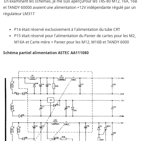
En examinant les schémas, je me suis aperçuPour les TRS-80 M12, 16A, 16B
et TANDY 60000 avaient une alimentation +12V indépendante régulé par un
régulateur LM317
P14 était réservé exclusivement à l'alimentation du tube CRT
P15 était réservé pour l'alimentation du Panier de cartes pour les M2,
M16A et Carte mère + Panier pour les M12, M16B et TANDY 6000
Schéma partiel alimentation ASTEC AA111080